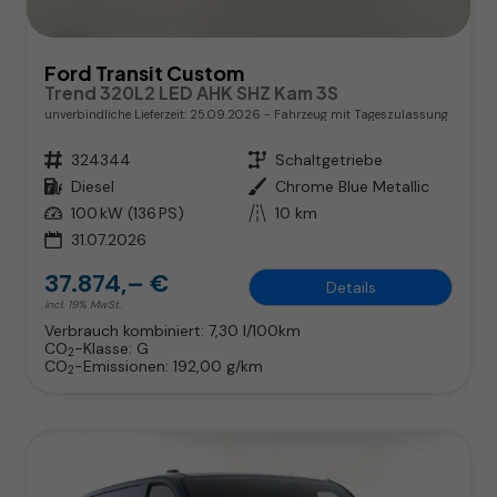
Ford Transit Custom
Trend 320L2 LED AHK SHZ Kam 3S
unverbindliche Lieferzeit:
25.09.2026
Fahrzeug mit Tageszulassung
Fahrzeugnr.
324344
Getriebe
Schaltgetriebe
Kraftstoff
Diesel
Außenfarbe
Chrome Blue Metallic
Leistung
100 kW (136 PS)
Kilometerstand
10 km
31.07.2026
37.874,– €
Details
incl. 19% MwSt.
Verbrauch kombiniert:
7,30 l/100km
CO
-Klasse:
G
2
CO
-Emissionen:
192,00 g/km
2