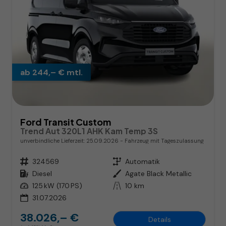
ab 244,– € mtl.
Ford Transit Custom
Trend Aut 320L1 AHK Kam Temp 3S
unverbindliche Lieferzeit:
25.09.2026
Fahrzeug mit Tageszulassung
Fahrzeugnr.
324569
Getriebe
Automatik
Kraftstoff
Diesel
Außenfarbe
Agate Black Metallic
Leistung
125 kW (170 PS)
Kilometerstand
10 km
31.07.2026
38.026,– €
Details