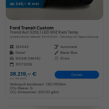
ab 245,– € mtl.
Ford Transit Custom
Trend Aut 320L1 LED SHZ Kam Temp
unverbindliche Lieferzeit:
25.09.2026
Fahrzeug mit Tageszulassung
Fahrzeugnr.
324543
Getriebe
Automatik
Kraftstoff
Diesel
Außenfarbe
Blazer Blue
Leistung
100 kW (136 PS)
Kilometerstand
10 km
31.07.2026
38.219,– €
Details
incl. 19% MwSt.
Verbrauch kombiniert:
7,80 l/100km
CO
-Klasse:
G
2
CO
-Emissionen:
205,00 g/km
2