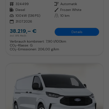
Fahrzeugnr.
324499
Getriebe
Automatik
Kraftstoff
Diesel
Außenfarbe
Frozen White
Leistung
100 kW (136 PS)
Kilometerstand
10 km
31.07.2026
38.219,– €
Details
incl. 19% MwSt.
Verbrauch kombiniert:
7,90 l/100km
CO
-Klasse:
G
2
CO
-Emissionen:
206,00 g/km
2