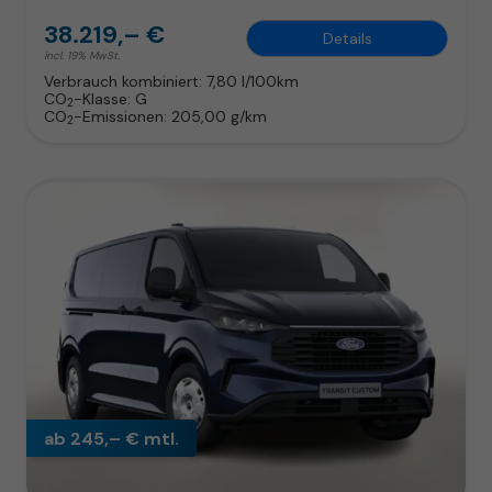
38.219,– €
Details
incl. 19% MwSt.
Verbrauch kombiniert:
7,80 l/100km
CO
-Klasse:
G
2
CO
-Emissionen:
205,00 g/km
2
ab 245,– € mtl.