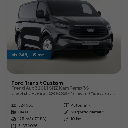
ab 245,– € mtl.
Ford Transit Custom
Trend Aut 320L1 SHZ Kam Temp 3S
unverbindliche Lieferzeit:
25.09.2026
Fahrzeug mit Tageszulassung
Fahrzeugnr.
324589
Getriebe
Automatik
Kraftstoff
Diesel
Außenfarbe
Magnetic Metallic
Leistung
125 kW (170 PS)
Kilometerstand
10 km
31.07.2026