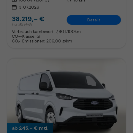
31.07.2026
38.219,– €
Details
incl. 19% MwSt.
Verbrauch kombiniert:
7,90 l/100km
CO
-Klasse:
G
2
CO
-Emissionen:
206,00 g/km
2
ab 245,– € mtl.