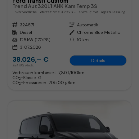
Ford Transit Custom
Trend Aut 320L1 AHK Kam Temp 3S
unverbindliche Lieferzeit:
25.09.2026
Fahrzeug mit Tageszulassung
Fahrzeugnr.
324571
Getriebe
Automatik
Kraftstoff
Diesel
Außenfarbe
Chrome Blue Metallic
Leistung
125 kW (170 PS)
Kilometerstand
10 km
31.07.2026
38.026,– €
Details
incl. 19% MwSt.
Verbrauch kombiniert:
7,80 l/100km
CO
-Klasse:
G
2
CO
-Emissionen:
205,00 g/km
2