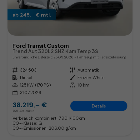
ab 245,– € mtl.
Ford Transit Custom
Trend Aut 320L2 SHZ Kam Temp 3S
unverbindliche Lieferzeit:
25.09.2026
Fahrzeug mit Tageszulassung
Fahrzeugnr.
324503
Getriebe
Automatik
Kraftstoff
Diesel
Außenfarbe
Frozen White
Leistung
125 kW (170 PS)
Kilometerstand
10 km
31.07.2026
38.219,– €
Details
incl. 19% MwSt.
Verbrauch kombiniert:
7,90 l/100km
CO
-Klasse:
G
2
CO
-Emissionen:
206,00 g/km
2