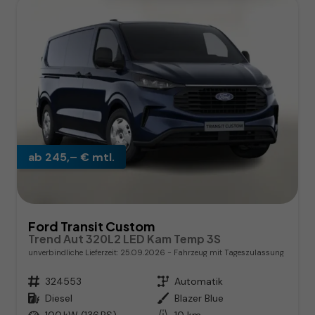
ab 245,– € mtl.
Ford Transit Custom
Trend Aut 320L2 LED Kam Temp 3S
unverbindliche Lieferzeit:
25.09.2026
Fahrzeug mit Tageszulassung
Fahrzeugnr.
324553
Getriebe
Automatik
Kraftstoff
Diesel
Außenfarbe
Blazer Blue
Leistung
100 kW (136 PS)
Kilometerstand
10 km