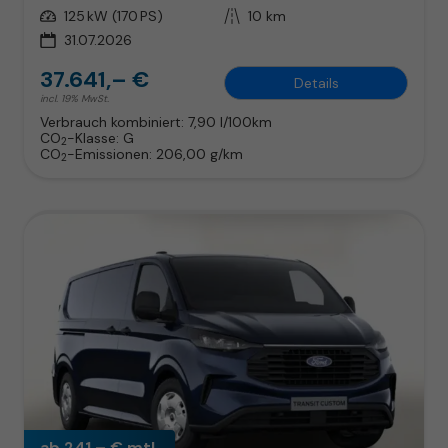
Leistung
125 kW (170 PS)
Kilometerstand
10 km
31.07.2026
37.641,– €
Details
incl. 19% MwSt.
Verbrauch kombiniert:
7,90 l/100km
CO
-Klasse:
G
2
CO
-Emissionen:
206,00 g/km
2
ab 241,– € mtl.