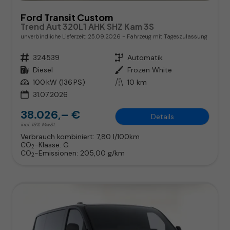
Ford Transit Custom
Trend Aut 320L1 AHK SHZ Kam 3S
unverbindliche Lieferzeit:
25.09.2026
Fahrzeug mit Tageszulassung
Fahrzeugnr.
324539
Getriebe
Automatik
Kraftstoff
Diesel
Außenfarbe
Frozen White
Leistung
100 kW (136 PS)
Kilometerstand
10 km
31.07.2026
38.026,– €
Details
incl. 19% MwSt.
Verbrauch kombiniert:
7,80 l/100km
CO
-Klasse:
G
2
CO
-Emissionen:
205,00 g/km
2