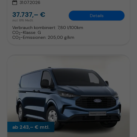
31.07.2026
37.737,– €
Details
incl. 19% MwSt.
Verbrauch kombiniert:
7,80 l/100km
CO
-Klasse:
G
2
CO
-Emissionen:
205,00 g/km
2
ab 243,– € mtl.