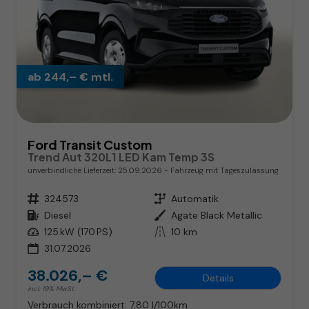
ab 244,– € mtl.
Ford Transit Custom
Trend Aut 320L1 LED Kam Temp 3S
unverbindliche Lieferzeit:
25.09.2026
Fahrzeug mit Tageszulassung
Fahrzeugnr.
324573
Getriebe
Automatik
Kraftstoff
Diesel
Außenfarbe
Agate Black Metallic
Leistung
125 kW (170 PS)
Kilometerstand
10 km
31.07.2026
38.026,– €
Details
incl. 19% MwSt.
Verbrauch kombiniert:
7,80 l/100km