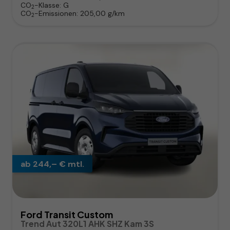
CO
-Klasse:
G
2
CO
-Emissionen:
205,00 g/km
2
ab 244,– € mtl.
Ford Transit Custom
Trend Aut 320L1 AHK SHZ Kam 3S