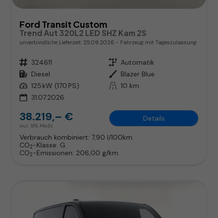
Ford Transit Custom
Trend Aut 320L2 LED SHZ Kam 2S
unverbindliche Lieferzeit:
25.09.2026
Fahrzeug mit Tageszulassung
Fahrzeugnr.
324611
Getriebe
Automatik
Kraftstoff
Diesel
Außenfarbe
Blazer Blue
Leistung
125 kW (170 PS)
Kilometerstand
10 km
31.07.2026
38.219,– €
Details
incl. 19% MwSt.
Verbrauch kombiniert:
7,90 l/100km
CO
-Klasse:
G
2
CO
-Emissionen:
206,00 g/km
2