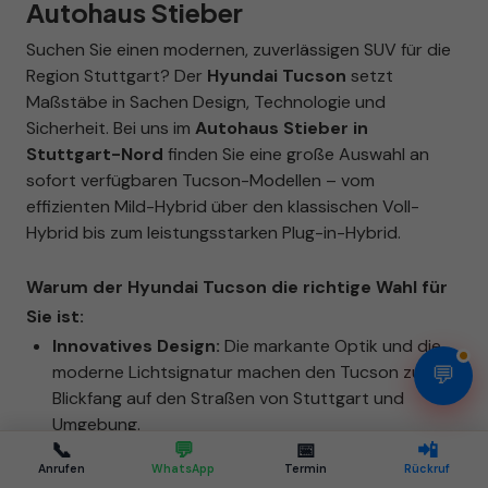
Autohaus Stieber
Suchen Sie einen modernen, zuverlässigen SUV für die
Region Stuttgart? Der
Hyundai Tucson
setzt
Maßstäbe in Sachen Design, Technologie und
Sicherheit. Bei uns im
Autohaus Stieber in
Stuttgart-Nord
finden Sie eine große Auswahl an
sofort verfügbaren Tucson-Modellen – vom
effizienten Mild-Hybrid über den klassischen Voll-
Hybrid bis zum leistungsstarken Plug-in-Hybrid.
Warum der Hyundai Tucson die richtige Wahl für
Sie ist:
Innovatives Design:
Die markante Optik und die
💬
moderne Lichtsignatur machen den Tucson zum
Blickfang auf den Straßen von Stuttgart und
Umgebung.
📞
💬
📅
📲
Anrufen
WhatsApp
Termin
Rückruf
Modernste Antriebstechnik:
Wählen Sie