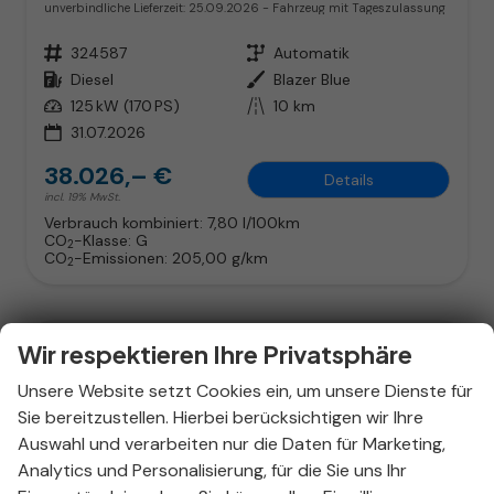
unverbindliche Lieferzeit:
25.09.2026
Fahrzeug mit Tageszulassung
Fahrzeugnr.
324587
Getriebe
Automatik
Kraftstoff
Diesel
Außenfarbe
Blazer Blue
Leistung
125 kW (170 PS)
Kilometerstand
10 km
31.07.2026
38.026,– €
Details
incl. 19% MwSt.
Verbrauch kombiniert:
7,80 l/100km
CO
-Klasse:
G
2
CO
-Emissionen:
205,00 g/km
2
Wir respektieren Ihre Privatsphäre
Unsere Website setzt Cookies ein, um unsere Dienste für
Sie bereitzustellen. Hierbei berücksichtigen wir Ihre
Auswahl und verarbeiten nur die Daten für Marketing,
Analytics und Personalisierung, für die Sie uns Ihr