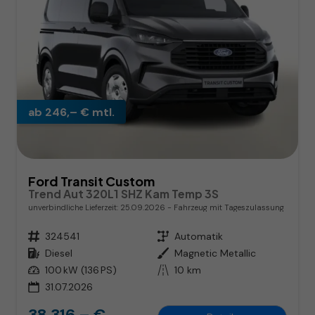
ab 246,– € mtl.
Ford Transit Custom
Trend Aut 320L1 SHZ Kam Temp 3S
unverbindliche Lieferzeit:
25.09.2026
Fahrzeug mit Tageszulassung
Fahrzeugnr.
324541
Getriebe
Automatik
Kraftstoff
Diesel
Außenfarbe
Magnetic Metallic
Leistung
100 kW (136 PS)
Kilometerstand
10 km
31.07.2026
38.316,– €