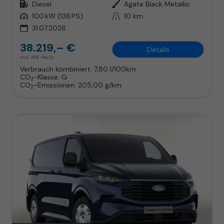
Kraftstoff
Diesel
Außenfarbe
Agate Black Metallic
Leistung
100 kW (136 PS)
Kilometerstand
10 km
31.07.2026
38.219,– €
Details
incl. 19% MwSt.
Verbrauch kombiniert:
7,80 l/100km
CO
-Klasse:
G
2
CO
-Emissionen:
205,00 g/km
2