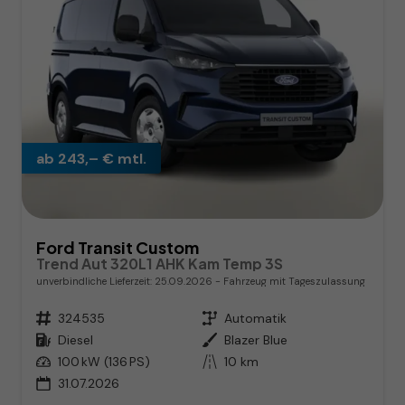
ab 243,– € mtl.
Ford Transit Custom
Trend Aut 320L1 AHK Kam Temp 3S
unverbindliche Lieferzeit:
25.09.2026
Fahrzeug mit Tageszulassung
Fahrzeugnr.
324535
Getriebe
Automatik
Kraftstoff
Diesel
Außenfarbe
Blazer Blue
Leistung
100 kW (136 PS)
Kilometerstand
10 km
31.07.2026