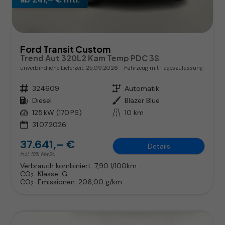
Ford Transit Custom
Trend Aut 320L2 Kam Temp PDC 3S
unverbindliche Lieferzeit:
25.09.2026
Fahrzeug mit Tageszulassung
Fahrzeugnr.
324609
Getriebe
Automatik
Kraftstoff
Diesel
Außenfarbe
Blazer Blue
Leistung
125 kW (170 PS)
Kilometerstand
10 km
31.07.2026
37.641,– €
Details
incl. 19% MwSt.
Verbrauch kombiniert:
7,90 l/100km
CO
-Klasse:
G
2
CO
-Emissionen:
206,00 g/km
2