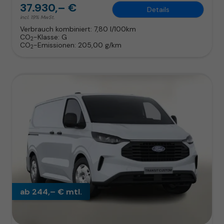
37.930,– €
Details
incl. 19% MwSt.
Verbrauch kombiniert:
7,80 l/100km
CO
-Klasse:
G
2
CO
-Emissionen:
205,00 g/km
2
ab 244,– € mtl.