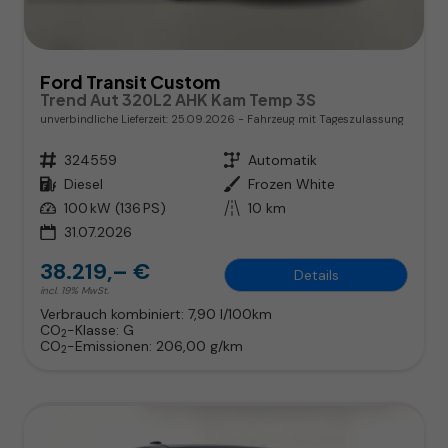
Ford Transit Custom
Trend Aut 320L2 AHK Kam Temp 3S
unverbindliche Lieferzeit:
25.09.2026
Fahrzeug mit Tageszulassung
Fahrzeugnr.
324559
Getriebe
Automatik
Kraftstoff
Diesel
Außenfarbe
Frozen White
Leistung
100 kW (136 PS)
Kilometerstand
10 km
31.07.2026
38.219,– €
Details
incl. 19% MwSt.
Verbrauch kombiniert:
7,90 l/100km
CO
-Klasse:
G
2
CO
-Emissionen:
206,00 g/km
2