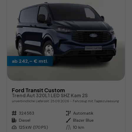
ab 242,– € mtl.
Ford Transit Custom
Trend Aut 320L1 LED SHZ Kam 2S
unverbindliche Lieferzeit:
25.09.2026
Fahrzeug mit Tageszulassung
Fahrzeugnr.
324583
Getriebe
Automatik
Kraftstoff
Diesel
Außenfarbe
Blazer Blue
Leistung
125 kW (170 PS)
Kilometerstand
10 km