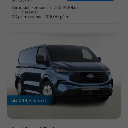
incl. 19% MwSt.
Verbrauch kombiniert:
7,80 l/100km
CO
-Klasse:
G
2
CO
-Emissionen:
205,00 g/km
2
ab 244,– € mtl.