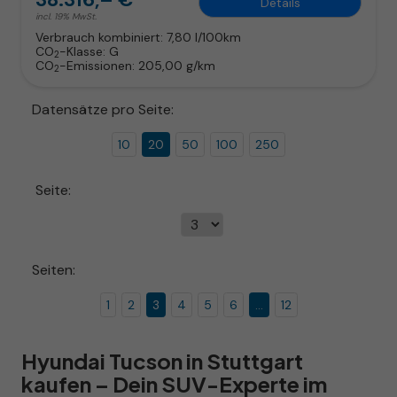
Details
incl. 19% MwSt.
Verbrauch kombiniert:
7,80 l/100km
CO
-Klasse:
G
2
CO
-Emissionen:
205,00 g/km
2
Datensätze pro Seite:
10
20
50
100
250
Seite:
Seiten:
1
2
3
4
5
6
...
12
Hyundai Tucson in Stuttgart
kaufen – Dein SUV-Experte im