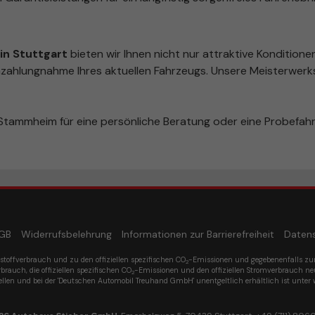
n Stuttgart
bieten wir Ihnen nicht nur attraktive Konditione
zahlungnahme Ihres aktuellen Fahrzeugs. Unsere Meisterwerks
tammheim für eine persönliche Beratung oder eine Probefahr
GB
Widerrufsbelehrung
Informationen zur Barrierefreiheit
Daten
tstoffverbrauch und zu den offiziellen spezifischen CO
-Emissionen und gegebenenfalls z
2
rbrauch, die offiziellen spezifischen CO
-Emissionen und den offiziellen Stromverbrauch n
2
ellen und bei der 'Deutschen Automobil Treuhand GmbH' unentgeltlich erhältlich ist unter 