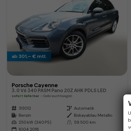
ab 301,– € mtl.
Porsche Cayenne
3.0 V6 340 PASM Pano 20Z AHK PDLS LED
sofort lieferbar
Gebrauchtwagen
Fahrzeugnr.
313012
Getriebe
Automatik
U
Kraftstoff
Benzin
Außenfarbe
Biskayablau Metallic
b
Leistung
250 kW (340 PS)
Kilometerstand
59.500 km
v
10.04.2018