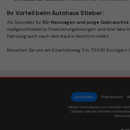
Ihr Vorteil beim Autohaus Stieber:
Als Spezialist für
EU-Neuwagen und junge Gebrauchte i
maßgeschneiderte Finanzierungslösungen und eine faire In
Fahrzeug auch nach dem Kauf in Bestform bleibt.
Besuchen Sie uns am Emerholzweg 5 in 70439 Stuttgart-S
Impressum
A
Anmelden
Weitere Informationen zum offiziellen Kraf
'Leitfaden über den offiziellen Kraftstoffve
Verkaufsst