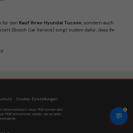
n für den
Kauf Ihres Hyundai Tucson
, sondern auch
tatt (Bosch Car Service) sorgt zudem dafür, dass Ihr
t!
schutz
Cookie-Einstellungen
um Stromverbrauch neuer PKW können dem
💬
euer PKW' entnommen werden, der an allen
www.dat.de.