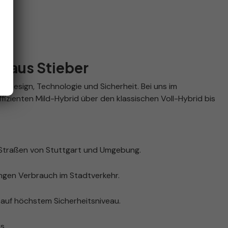
ohaus Stieber
 Design, Technologie und Sicherheit. Bei uns im
izienten Mild-Hybrid über den klassischen Voll-Hybrid bis
 Straßen von Stuttgart und Umgebung.
ingen Verbrauch im Stadtverkehr.
auf höchstem Sicherheitsniveau.
s.