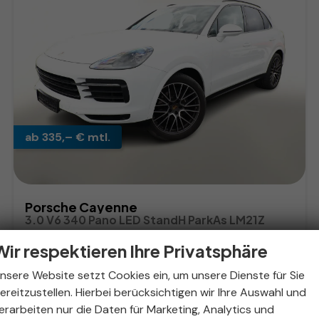
ab 335,– € mtl.
Porsche Cayenne
3.0 V6 340 Pano LED StandH ParkAs LM21Z
sofort lieferbar
Gebrauchtwagen
Wir respektieren Ihre Privatsphäre
Fahrzeugnr.
319227
Getriebe
Automatik
nsere Website setzt Cookies ein, um unsere Dienste für Sie
Kraftstoff
Benzin
Außenfarbe
Pure Weiß
ereitzustellen. Hierbei berücksichtigen wir Ihre Auswahl und
Leistung
250 kW (340 PS)
Kilometerstand
45.000 km
erarbeiten nur die Daten für Marketing, Analytics und
25.09.2019