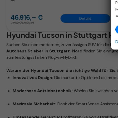
P
k
w
46.916,– €
Details
Differenzbesteuert
Hyundai Tucson in Stuttgart k
D
Suchen Sie einen modernen, zuverlässigen SUV für die Reg
Autohaus Stieber in Stuttgart-Nord
finden Sie eine g
zum leistungsstarken Plug-in-Hybrid.
Warum der Hyundai Tucson die richtige Wahl für Sie i
Innovatives Design:
Die markante Optik und die mode
Modernste Antriebstechnik:
Wählen Sie zwischen ve
Maximale Sicherheit:
Dank der SmartSense Assistenzs
Umfassende Garantie:
Profitieren Sie von attraktiven