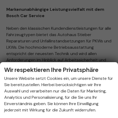
Markenunabhängige Leistungsvielfalt mit dem
Bosch Car Service
Neben den klassischen Kundendienstleistungen für alle
Fahrzeugtypen bietet das Autohaus Stieber
Reparaturen und Unfallinstandsetzungen für PKWs und
LKWs. Die hochmoderne Betriebsausstattung
entspricht der neuesten Technik und wird allen
Anforderungen im Hinblick auf Arbeitssicherheit und
Umweltschutz gerecht. Zur Ausstattung zählen unter
Wir respektieren Ihre Privatsphäre
anderem Lackierkabine, Rahmenrichtbank, modernste
Unsere Website setzt Cookies ein, um unsere Dienste für
Motortest- und Diagnosegeräte, beispielsweise ein
Sie bereitzustellen. Hierbei berücksichtigen wir Ihre
computergesteuerter Achsmessstand, ein
Auswahl und verarbeiten nur die Daten für Marketing,
Bremsprüfstand für PKW und LKW sowie weitere
Analytics und Personalisierung, für die Sie uns Ihr
Mess- und Prüfmittel. Das Unternehmen führt auch
Einverständnis geben. Sie können Ihre Einwilligung
Nutzfahrzeugreparaturen und Industrielackierungen
jederzeit mit Wirkung für die Zukunft widerrufen.
durch. Die Umwandlung der Mehrmarkenwerkstatt in
einen Bosch Car Service Betrieb gewährleistet zu jeder