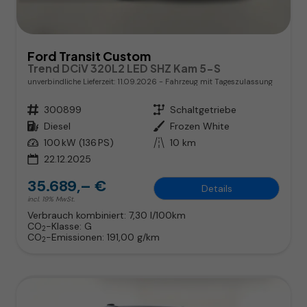
Ford Transit Custom
Trend DCiV 320L2 LED SHZ Kam 5-S
unverbindliche Lieferzeit:
11.09.2026
Fahrzeug mit Tageszulassung
Fahrzeugnr.
300899
Getriebe
Schaltgetriebe
Kraftstoff
Diesel
Außenfarbe
Frozen White
Leistung
100 kW (136 PS)
Kilometerstand
10 km
22.12.2025
35.689,– €
Details
incl. 19% MwSt.
Verbrauch kombiniert:
7,30 l/100km
CO
-Klasse:
G
2
CO
-Emissionen:
191,00 g/km
2