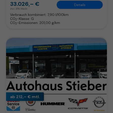
33.026,– €
Details
incl. 19% MwSt.
Verbrauch kombiniert:
7,90 l/100km
CO
-Klasse:
G
2
CO
-Emissionen:
201,00 g/km
2
ab 212,– € mtl.