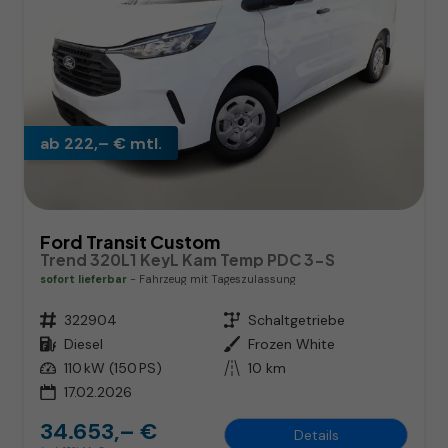
ab 222,– € mtl.
Ford Transit Custom
Trend 320L1 KeyL Kam Temp PDC 3-S
sofort lieferbar
Fahrzeug mit Tageszulassung
Fahrzeugnr.
322904
Getriebe
Schaltgetriebe
Kraftstoff
Diesel
Außenfarbe
Frozen White
Leistung
110 kW (150 PS)
Kilometerstand
10 km
17.02.2026
34.653,– €
Details