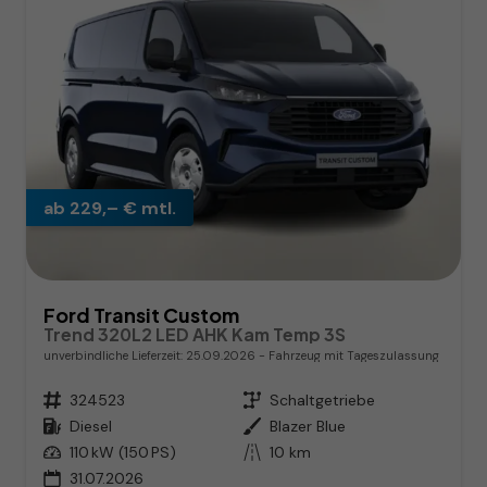
ab 229,– € mtl.
Ford Transit Custom
Trend 320L2 LED AHK Kam Temp 3S
unverbindliche Lieferzeit:
25.09.2026
Fahrzeug mit Tageszulassung
Fahrzeugnr.
324523
Getriebe
Schaltgetriebe
Kraftstoff
Diesel
Außenfarbe
Blazer Blue
Leistung
110 kW (150 PS)
Kilometerstand
10 km
31.07.2026