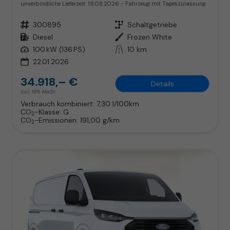
unverbindliche Lieferzeit:
19.08.2026
Fahrzeug mit Tageszulassung
Fahrzeugnr.
300895
Getriebe
Schaltgetriebe
Kraftstoff
Diesel
Außenfarbe
Frozen White
Leistung
100 kW (136 PS)
Kilometerstand
10 km
22.01.2026
34.918,– €
Details
incl. 19% MwSt.
Verbrauch kombiniert:
7,30 l/100km
CO
-Klasse:
G
2
CO
-Emissionen:
191,00 g/km
2