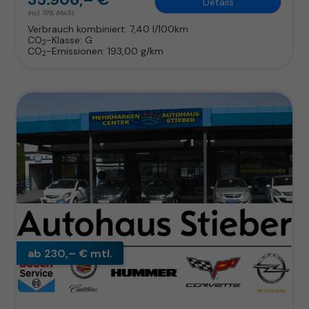
Details
incl. 19% MwSt.
Verbrauch kombiniert:
7,40 l/100km
CO
-Klasse:
G
2
CO
-Emissionen:
193,00 g/km
2
ab 230,– € mtl.