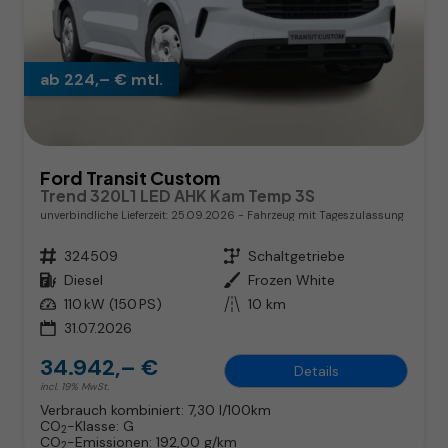
ab 224,– € mtl.
Ford Transit Custom
Trend 320L1 LED AHK Kam Temp 3S
unverbindliche Lieferzeit:
25.09.2026
Fahrzeug mit Tageszulassung
Fahrzeugnr.
324509
Getriebe
Schaltgetriebe
Kraftstoff
Diesel
Außenfarbe
Frozen White
Leistung
110 kW (150 PS)
Kilometerstand
10 km
31.07.2026
34.942,– €
Details
incl. 19% MwSt.
Verbrauch kombiniert:
7,30 l/100km
CO
-Klasse:
G
2
CO
-Emissionen:
192,00 g/km
2