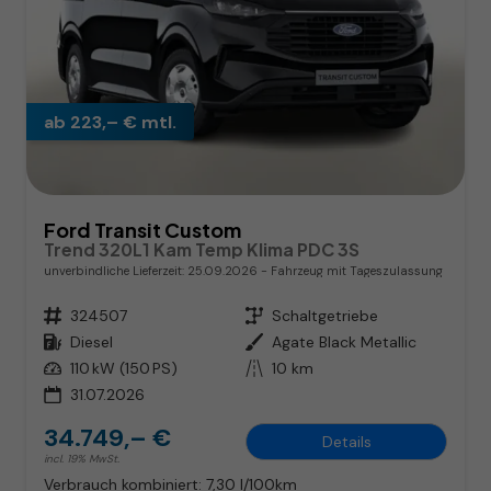
ab 223,– € mtl.
Ford Transit Custom
Trend 320L1 Kam Temp Klima PDC 3S
unverbindliche Lieferzeit:
25.09.2026
Fahrzeug mit Tageszulassung
Fahrzeugnr.
324507
Getriebe
Schaltgetriebe
Kraftstoff
Diesel
Außenfarbe
Agate Black Metallic
Leistung
110 kW (150 PS)
Kilometerstand
10 km
31.07.2026
34.749,– €
Details
incl. 19% MwSt.
Verbrauch kombiniert:
7,30 l/100km