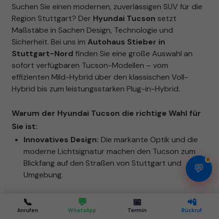
Suchen Sie einen modernen, zuverlässigen SUV für die
Region Stuttgart? Der
Hyundai Tucson
setzt
Maßstäbe in Sachen Design, Technologie und
Sicherheit. Bei uns im
Autohaus Stieber in
Stuttgart-Nord
finden Sie eine große Auswahl an
sofort verfügbaren Tucson-Modellen – vom
effizienten Mild-Hybrid über den klassischen Voll-
Hybrid bis zum leistungsstarken Plug-in-Hybrid.
Warum der Hyundai Tucson die richtige Wahl für
Sie ist:
Innovatives Design:
Die markante Optik und die
moderne Lichtsignatur machen den Tucson zum
Blickfang auf den Straßen von Stuttgart und
💬
Umgebung.
Modernste Antriebstechnik:
Wählen Sie
📞
💬
📅
📲
zwischen verschiedenen Hybrid-Varianten für
Anrufen
WhatsApp
Termin
Rückruf