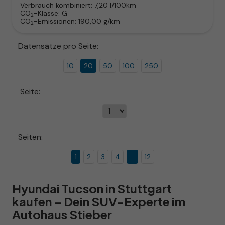
Verbrauch kombiniert:
7,20 l/100km
CO
-Klasse:
G
2
CO
-Emissionen:
190,00 g/km
2
Datensätze pro Seite:
10
20
50
100
250
Seite:
Seiten:
1
2
3
4
...
12
Hyundai Tucson in Stuttgart
kaufen – Dein SUV-Experte im
Autohaus Stieber