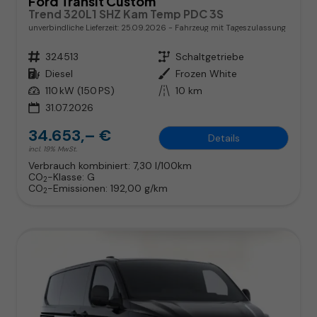
Ford Transit Custom
Trend 320L1 SHZ Kam Temp PDC 3S
unverbindliche Lieferzeit:
25.09.2026
Fahrzeug mit Tageszulassung
Fahrzeugnr.
324513
Getriebe
Schaltgetriebe
Kraftstoff
Diesel
Außenfarbe
Frozen White
Leistung
110 kW (150 PS)
Kilometerstand
10 km
31.07.2026
34.653,– €
Details
incl. 19% MwSt.
Verbrauch kombiniert:
7,30 l/100km
CO
-Klasse:
G
2
CO
-Emissionen:
192,00 g/km
2