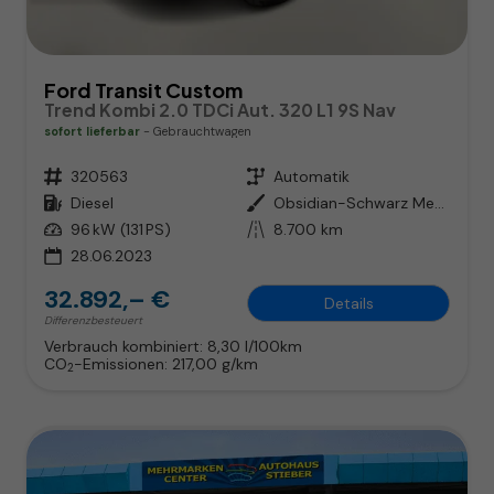
Ford Transit Custom
Trend Kombi 2.0 TDCi Aut. 320 L1 9S Nav
sofort lieferbar
Gebrauchtwagen
Fahrzeugnr.
320563
Getriebe
Automatik
Kraftstoff
Diesel
Außenfarbe
Obsidian-Schwarz Metallic
Leistung
96 kW (131 PS)
Kilometerstand
8.700 km
28.06.2023
32.892,– €
Details
Differenzbesteuert
Verbrauch kombiniert:
8,30 l/100km
CO
-Emissionen:
217,00 g/km
2