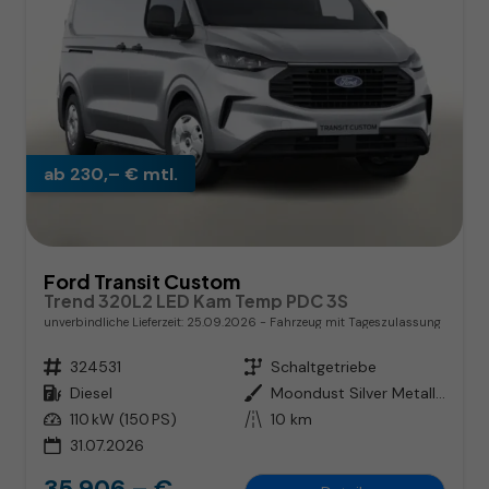
ab 230,– € mtl.
Ford Transit Custom
Trend 320L2 LED Kam Temp PDC 3S
unverbindliche Lieferzeit:
25.09.2026
Fahrzeug mit Tageszulassung
Fahrzeugnr.
324531
Getriebe
Schaltgetriebe
Kraftstoff
Diesel
Außenfarbe
Moondust Silver Metallic
Leistung
110 kW (150 PS)
Kilometerstand
10 km
31.07.2026
35.906,– €