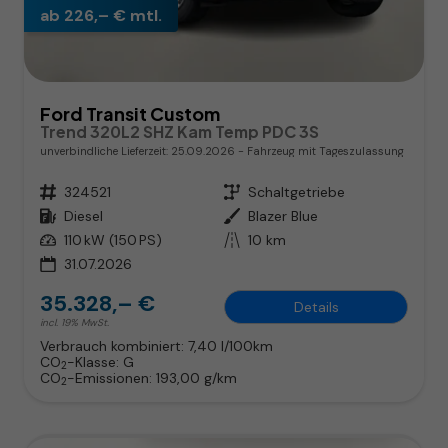
ab 226,– € mtl.
Ford Transit Custom
Trend 320L2 SHZ Kam Temp PDC 3S
unverbindliche Lieferzeit:
25.09.2026
Fahrzeug mit Tageszulassung
Fahrzeugnr.
324521
Getriebe
Schaltgetriebe
Kraftstoff
Diesel
Außenfarbe
Blazer Blue
Leistung
110 kW (150 PS)
Kilometerstand
10 km
31.07.2026
35.328,– €
Details
incl. 19% MwSt.
Verbrauch kombiniert:
7,40 l/100km
CO
-Klasse:
G
2
CO
-Emissionen:
193,00 g/km
2