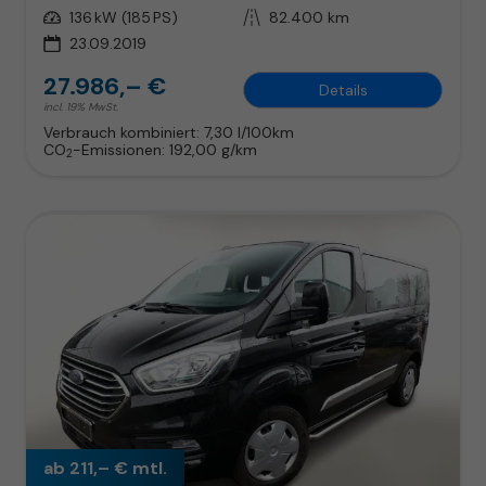
Leistung
136 kW (185 PS)
Kilometerstand
82.400 km
23.09.2019
27.986,– €
Details
incl. 19% MwSt.
Verbrauch kombiniert:
7,30 l/100km
CO
-Emissionen:
192,00 g/km
2
ab 211,– € mtl.