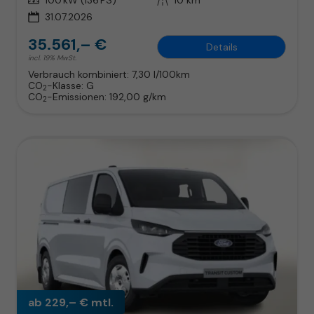
31.07.2026
35.561,– €
Details
incl. 19% MwSt.
Verbrauch kombiniert:
7,30 l/100km
CO
-Klasse:
G
2
CO
-Emissionen:
192,00 g/km
2
ab 229,– € mtl.