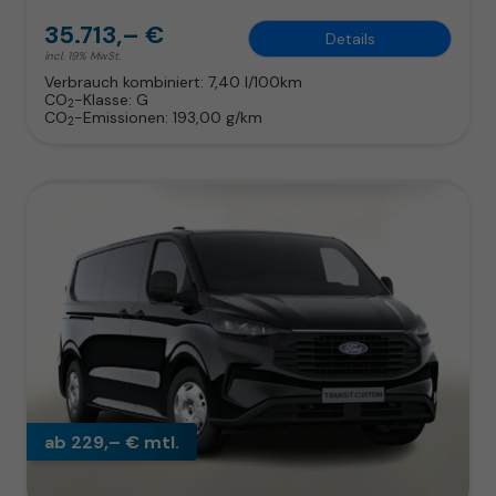
35.713,– €
Details
incl. 19% MwSt.
Verbrauch kombiniert:
7,40 l/100km
CO
-Klasse:
G
2
CO
-Emissionen:
193,00 g/km
2
ab 229,– € mtl.