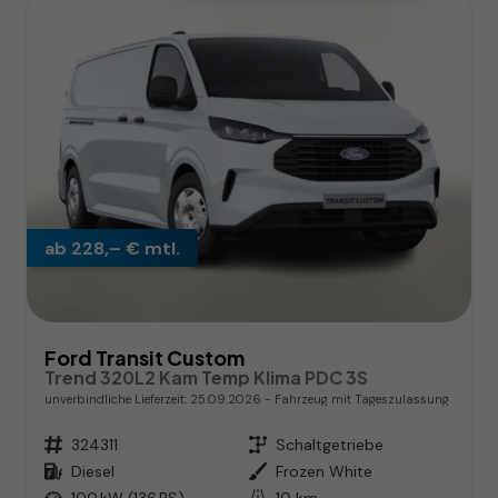
ab 228,– € mtl.
Ford Transit Custom
Trend 320L2 Kam Temp Klima PDC 3S
unverbindliche Lieferzeit:
25.09.2026
Fahrzeug mit Tageszulassung
Fahrzeugnr.
324311
Getriebe
Schaltgetriebe
Kraftstoff
Diesel
Außenfarbe
Frozen White
Leistung
100 kW (136 PS)
Kilometerstand
10 km