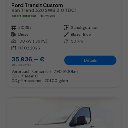
Ford Transit Custom
Van Trend 320 SWB 2.0 TDCI
sofort lieferbar
Neuwagen
Fahrzeugnr.
310397
Getriebe
Schaltgetriebe
Kraftstoff
Diesel
Außenfarbe
Blazer Blue
Leistung
100 kW (136 PS)
Kilometerstand
50 km
03.02.2026
35.936,– €
Details
incl. 19% MwSt.
Verbrauch kombiniert:
7,90 l/100km
CO
-Klasse:
G
2
CO
-Emissionen:
201,00 g/km
2