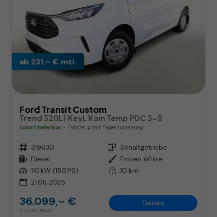
ab 231,– € mtl.
Ford Transit Custom
Trend 320L1 KeyL Kam Temp PDC 3-S
sofort lieferbar
Fahrzeug mit Tageszulassung
Fahrzeugnr.
319630
Getriebe
Schaltgetriebe
Kraftstoff
Diesel
Außenfarbe
Frozen White
Leistung
110 kW (150 PS)
Kilometerstand
10 km
21.08.2025
36.099,– €
Details
incl. 19% MwSt.