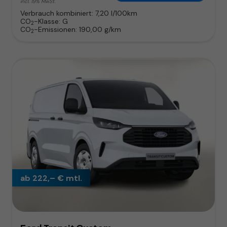
incl. 19% MwSt.
Verbrauch kombiniert:
7,20 l/100km
CO
-Klasse:
G
2
CO
-Emissionen:
190,00 g/km
2
ab 222,– € mtl.