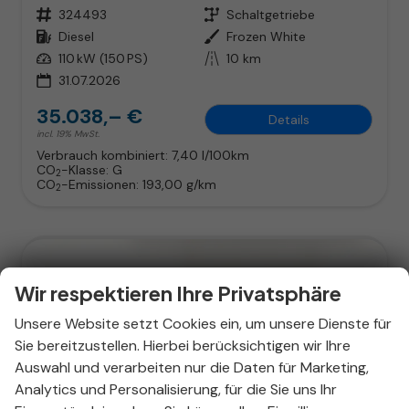
Fahrzeugnr.
324493
Getriebe
Schaltgetriebe
Kraftstoff
Diesel
Außenfarbe
Frozen White
Leistung
110 kW (150 PS)
Kilometerstand
10 km
31.07.2026
35.038,– €
Details
incl. 19% MwSt.
Verbrauch kombiniert:
7,40 l/100km
CO
-Klasse:
G
2
CO
-Emissionen:
193,00 g/km
2
Wir respektieren Ihre Privatsphäre
Unsere Website setzt Cookies ein, um unsere Dienste für
Sie bereitzustellen. Hierbei berücksichtigen wir Ihre
Auswahl und verarbeiten nur die Daten für Marketing,
Analytics und Personalisierung, für die Sie uns Ihr