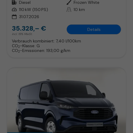
Kraftstoff
Diesel
Außenfarbe
Frozen White
Leistung
110 kW (150 PS)
Kilometerstand
10 km
31.07.2026
35.328,– €
Details
incl. 19% MwSt.
Verbrauch kombiniert:
7,40 l/100km
CO
-Klasse:
G
2
CO
-Emissionen:
193,00 g/km
2