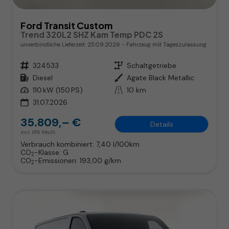
Ford Transit Custom
Trend 320L2 SHZ Kam Temp PDC 2S
unverbindliche Lieferzeit:
25.09.2026
Fahrzeug mit Tageszulassung
Fahrzeugnr.
324533
Getriebe
Schaltgetriebe
Kraftstoff
Diesel
Außenfarbe
Agate Black Metallic
Leistung
110 kW (150 PS)
Kilometerstand
10 km
31.07.2026
35.809,– €
Details
incl. 19% MwSt.
Verbrauch kombiniert:
7,40 l/100km
CO
-Klasse:
G
2
CO
-Emissionen:
193,00 g/km
2