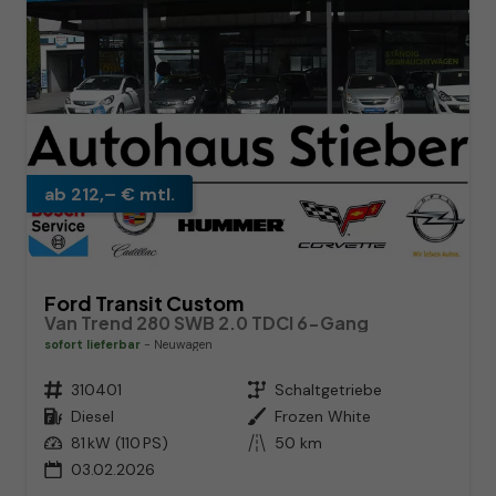
ab 212,– € mtl.
Ford Transit Custom
Van Trend 280 SWB 2.0 TDCI 6-Gang
sofort lieferbar
Neuwagen
Fahrzeugnr.
310401
Getriebe
Schaltgetriebe
Kraftstoff
Diesel
Außenfarbe
Frozen White
Leistung
81 kW (110 PS)
Kilometerstand
50 km
03.02.2026