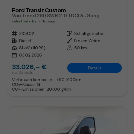
Ford Transit Custom
Van Trend 280 SWB 2.0 TDCI 6-Gang
sofort lieferbar
Neuwagen
Fahrzeugnr.
310402
Getriebe
Schaltgetriebe
Kraftstoff
Diesel
Außenfarbe
Frozen White
Leistung
81 kW (110 PS)
Kilometerstand
50 km
03.02.2026
33.026,– €
Details
incl. 19% MwSt.
Verbrauch kombiniert:
7,90 l/100km
CO
-Klasse:
G
2
CO
-Emissionen:
201,00 g/km
2