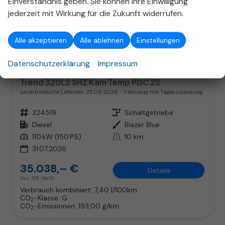
Einverständnis geben. Sie können Ihre Einwilligung
jederzeit mit Wirkung für die Zukunft widerrufen.
ab 225,– € mtl.
Alle akzeptieren
Alle ablehnen
Einstellungen
Datenschutzerklärung
Impressum
Ford Transit Custom
Trend 320L2 SHZ Kam Temp PDC 2S
unverbindliche Lieferzeit:
25.09.2026
Fahrzeug mit Tageszulassung
Fahrzeugnr.
324519
Getriebe
Schaltgetriebe
Kraftstoff
Diesel
Außenfarbe
Blazer Blue
Leistung
110 kW (150 PS)
Kilometerstand
10 km
31.07.2026
35.038,– €
Details
incl. 19% MwSt.
Verbrauch kombiniert:
7,40 l/100km
CO
-Klasse:
G
2
CO
-Emissionen:
193,00 g/km
2