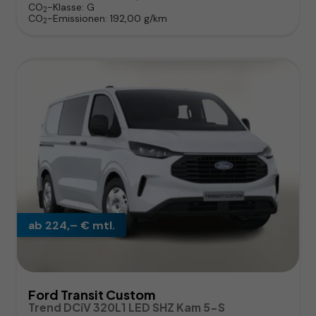
CO
-Klasse:
G
2
CO
-Emissionen:
192,00 g/km
2
ab 224,– € mtl.
Ford Transit Custom
Trend DCiV 320L1 LED SHZ Kam 5-S