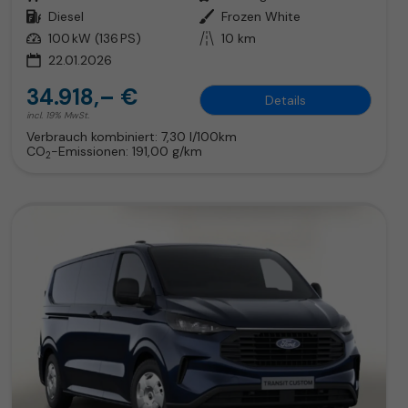
Kraftstoff
Diesel
Außenfarbe
Frozen White
Leistung
100 kW (136 PS)
Kilometerstand
10 km
22.01.2026
34.918,– €
Details
incl. 19% MwSt.
Verbrauch kombiniert:
7,30 l/100km
CO
-Emissionen:
191,00 g/km
2