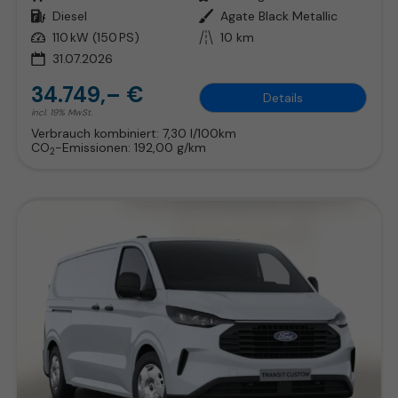
Kraftstoff
Diesel
Außenfarbe
Agate Black Metallic
Leistung
110 kW (150 PS)
Kilometerstand
10 km
31.07.2026
34.749,– €
Details
incl. 19% MwSt.
Verbrauch kombiniert:
7,30 l/100km
CO
-Emissionen:
192,00 g/km
2