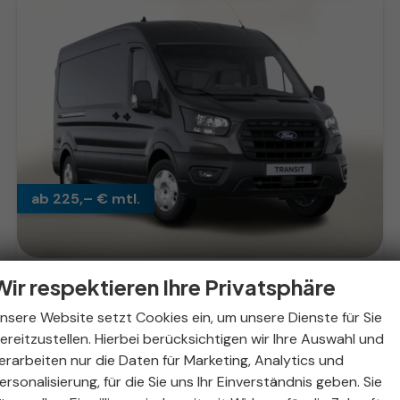
ab 225,– € mtl.
Wir respektieren Ihre Privatsphäre
Ford Transit
Trend 350 L3H2 LadeP SHZ AHKVorb Kam 3-S
nsere Website setzt Cookies ein, um unsere Dienste für Sie
unverbindliche Lieferzeit:
18.08.2026
Fahrzeug mit Tageszulassung
ereitzustellen. Hierbei berücksichtigen wir Ihre Auswahl und
Fahrzeugnr.
327321
Getriebe
Schaltgetriebe
erarbeiten nur die Daten für Marketing, Analytics und
Kraftstoff
Diesel
Außenfarbe
Magnetic Metallic
ersonalisierung, für die Sie uns Ihr Einverständnis geben. Sie