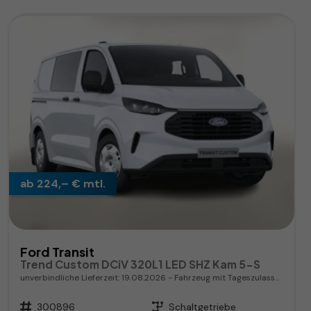
ab 224,– € mtl.
Ford Transit
Trend Custom DCiV 320L1 LED SHZ Kam 5-S
unverbindliche Lieferzeit:
19.08.2026
Fahrzeug mit Tageszulassung
Fahrzeugnr.
300896
Getriebe
Schaltgetriebe