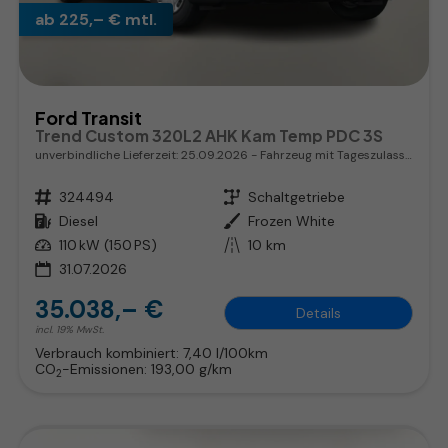
ab 225,– € mtl.
Ford Transit
Trend Custom 320L2 AHK Kam Temp PDC 3S
unverbindliche Lieferzeit:
25.09.2026
Fahrzeug mit Tageszulassung
Fahrzeugnr.
324494
Getriebe
Schaltgetriebe
Kraftstoff
Diesel
Außenfarbe
Frozen White
Leistung
110 kW (150 PS)
Kilometerstand
10 km
31.07.2026
35.038,– €
Details
incl. 19% MwSt.
Verbrauch kombiniert:
7,40 l/100km
CO
-Emissionen:
193,00 g/km
2