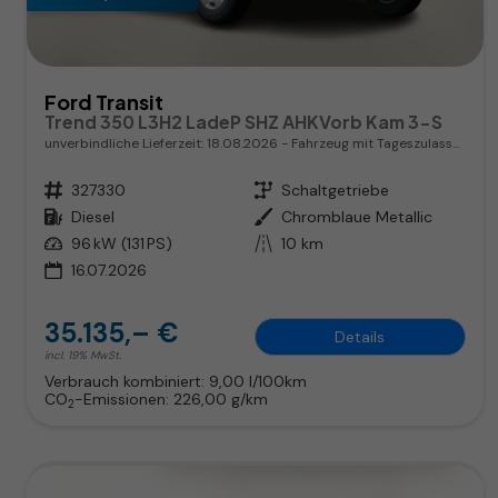
Ford Transit
Trend 350 L3H2 LadeP SHZ AHKVorb Kam 3-S
unverbindliche Lieferzeit:
18.08.2026
Fahrzeug mit Tageszulassung
Fahrzeugnr.
327330
Getriebe
Schaltgetriebe
Kraftstoff
Diesel
Außenfarbe
Chromblaue Metallic
Leistung
96 kW (131 PS)
Kilometerstand
10 km
16.07.2026
35.135,– €
Details
incl. 19% MwSt.
Verbrauch kombiniert:
9,00 l/100km
CO
-Emissionen:
226,00 g/km
2