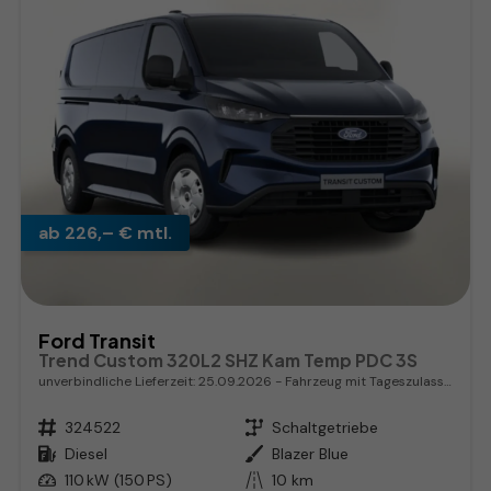
ab 226,– € mtl.
Ford Transit
Trend Custom 320L2 SHZ Kam Temp PDC 3S
unverbindliche Lieferzeit:
25.09.2026
Fahrzeug mit Tageszulassung
Fahrzeugnr.
324522
Getriebe
Schaltgetriebe
Kraftstoff
Diesel
Außenfarbe
Blazer Blue
Leistung
110 kW (150 PS)
Kilometerstand
10 km