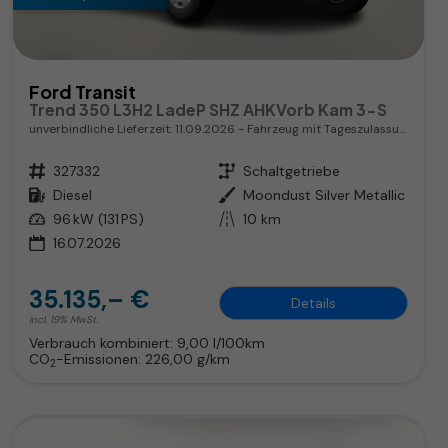
Ford Transit
Trend 350 L3H2 LadeP SHZ AHKVorb Kam 3-S
unverbindliche Lieferzeit:
11.09.2026
Fahrzeug mit Tageszulassung
Fahrzeugnr.
327332
Getriebe
Schaltgetriebe
Kraftstoff
Diesel
Außenfarbe
Moondust Silver Metallic
Leistung
96 kW (131 PS)
Kilometerstand
10 km
16.07.2026
35.135,– €
Details
incl. 19% MwSt.
Verbrauch kombiniert:
9,00 l/100km
CO
-Emissionen:
226,00 g/km
2