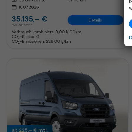
Leistung
96 kW (131 PS)
Kilometerstand
10 km
k
16.07.2026
w
35.135,– €
Details
incl. 19% MwSt.
Verbrauch kombiniert:
9,00 l/100km
CO
-Klasse:
G
D
2
CO
-Emissionen:
226,00 g/km
2
ab 225,– € mtl.