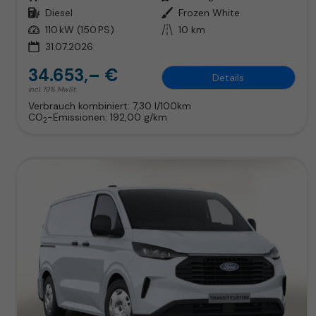
Kraftstoff
Diesel
Außenfarbe
Frozen White
Leistung
110 kW (150 PS)
Kilometerstand
10 km
31.07.2026
34.653,– €
Details
incl. 19% MwSt.
Verbrauch kombiniert:
7,30 l/100km
CO
-Emissionen:
192,00 g/km
2