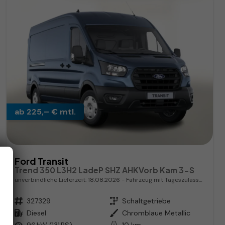
ab 225,– € mtl.
Ford Transit
Trend 350 L3H2 LadeP SHZ AHKVorb Kam 3-S
unverbindliche Lieferzeit:
18.08.2026
Fahrzeug mit Tageszulassung
Fahrzeugnr.
327329
Getriebe
Schaltgetriebe
Kraftstoff
Diesel
Außenfarbe
Chromblaue Metallic