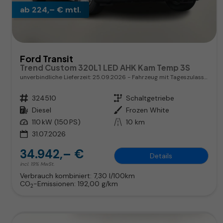
ab 224,– € mtl.
Ford Transit
Trend Custom 320L1 LED AHK Kam Temp 3S
unverbindliche Lieferzeit:
25.09.2026
Fahrzeug mit Tageszulassung
Fahrzeugnr.
324510
Getriebe
Schaltgetriebe
Kraftstoff
Diesel
Außenfarbe
Frozen White
Leistung
110 kW (150 PS)
Kilometerstand
10 km
31.07.2026
34.942,– €
Details
incl. 19% MwSt.
Verbrauch kombiniert:
7,30 l/100km
CO
-Emissionen:
192,00 g/km
2