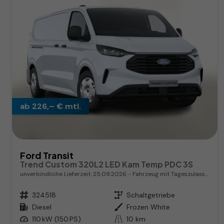
ab 226,– € mtl.
Ford Transit
Trend Custom 320L2 LED Kam Temp PDC 3S
unverbindliche Lieferzeit:
25.09.2026
Fahrzeug mit Tageszulassung
Fahrzeugnr.
324518
Getriebe
Schaltgetriebe
Kraftstoff
Diesel
Außenfarbe
Frozen White
Leistung
110 kW (150 PS)
Kilometerstand
10 km