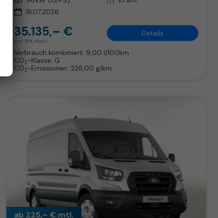
Leistung
96 kW (131 PS)
Kilometerstand
10 km
16.07.2026
35.135,– €
Details
incl. 19% MwSt.
Verbrauch kombiniert:
9,00 l/100km
CO
-Klasse:
G
2
CO
-Emissionen:
226,00 g/km
2
ab 225,– € mtl.