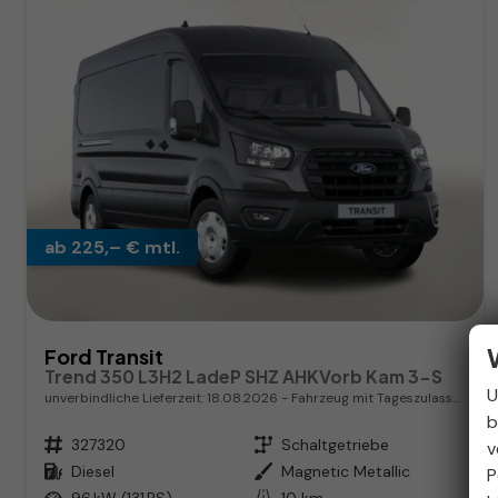
ab 225,– € mtl.
Ford Transit
Trend 350 L3H2 LadeP SHZ AHKVorb Kam 3-S
U
unverbindliche Lieferzeit:
18.08.2026
Fahrzeug mit Tageszulassung
b
Fahrzeugnr.
327320
Getriebe
Schaltgetriebe
v
Kraftstoff
Diesel
Außenfarbe
Magnetic Metallic
P