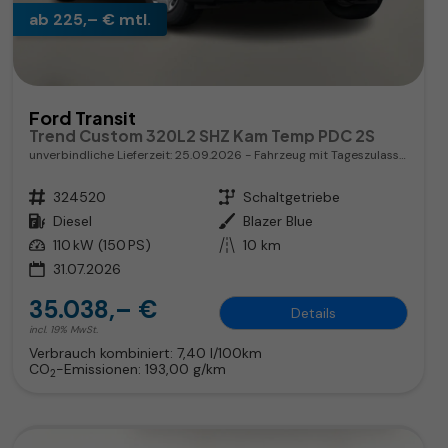
ab 225,– € mtl.
Ford Transit
Trend Custom 320L2 SHZ Kam Temp PDC 2S
unverbindliche Lieferzeit:
25.09.2026
Fahrzeug mit Tageszulassung
Fahrzeugnr.
324520
Getriebe
Schaltgetriebe
Kraftstoff
Diesel
Außenfarbe
Blazer Blue
Leistung
110 kW (150 PS)
Kilometerstand
10 km
31.07.2026
35.038,– €
Details
incl. 19% MwSt.
Verbrauch kombiniert:
7,40 l/100km
CO
-Emissionen:
193,00 g/km
2