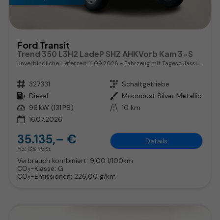
Ford Transit
Trend 350 L3H2 LadeP SHZ AHKVorb Kam 3-S
unverbindliche Lieferzeit:
11.09.2026
Fahrzeug mit Tageszulassung
Fahrzeugnr.
327331
Getriebe
Schaltgetriebe
Kraftstoff
Diesel
Außenfarbe
Moondust Silver Metallic
Leistung
96 kW (131 PS)
Kilometerstand
10 km
16.07.2026
35.135,– €
Details
incl. 19% MwSt.
Verbrauch kombiniert:
9,00 l/100km
CO
-Klasse:
G
2
CO
-Emissionen:
226,00 g/km
2