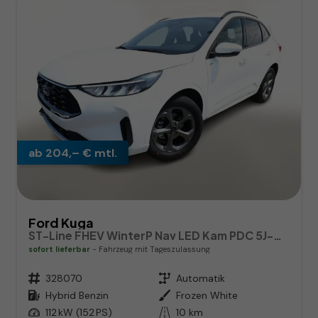
ab 204,– € mtl.
Ford Kuga
ST-Line FHEV WinterP Nav LED Kam PDC 5J-Gar
sofort lieferbar
Fahrzeug mit Tageszulassung
Fahrzeugnr.
328070
Getriebe
Automatik
Kraftstoff
Hybrid Benzin
Außenfarbe
Frozen White
Leistung
112 kW (152 PS)
Kilometerstand
10 km