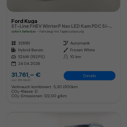
Ford Kuga
ST-Line FHEV WinterP Nav LED Kam PDC 5J-Gar
sofort lieferbar
Fahrzeug mit Tageszulassung
Fahrzeugnr.
328181
Getriebe
Automatik
Kraftstoff
Hybrid Benzin
Außenfarbe
Frozen White
Leistung
112 kW (152 PS)
Kilometerstand
10 km
24.04.2026
31.761,– €
Details
incl. 19% MwSt.
Verbrauch kombiniert:
5,30 l/100km
CO
-Klasse:
D
2
CO
-Emissionen:
122,00 g/km
2