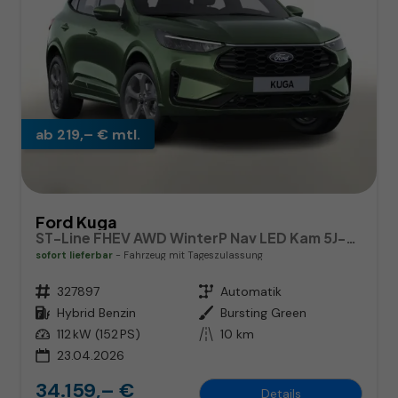
ab 219,– € mtl.
Ford Kuga
ST-Line FHEV AWD WinterP Nav LED Kam 5J-Gar
sofort lieferbar
Fahrzeug mit Tageszulassung
Fahrzeugnr.
327897
Getriebe
Automatik
Kraftstoff
Hybrid Benzin
Außenfarbe
Bursting Green
Leistung
112 kW (152 PS)
Kilometerstand
10 km
23.04.2026
34.159,– €
Details