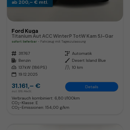
ab 200,– € mtl.
Ford Kuga
Titanium Aut ACC WinterP TotW Kam 5J-Gar
sofort lieferbar
Fahrzeug mit Tageszulassung
Fahrzeugnr.
311767
Getriebe
Automatik
Kraftstoff
Benzin
Außenfarbe
Desert Island Blue
Leistung
137 kW (186 PS)
Kilometerstand
10 km
19.12.2025
31.161,– €
Details
incl. 19% MwSt.
Verbrauch kombiniert:
6,80 l/100km
CO
-Klasse:
E
2
CO
-Emissionen:
154,00 g/km
2