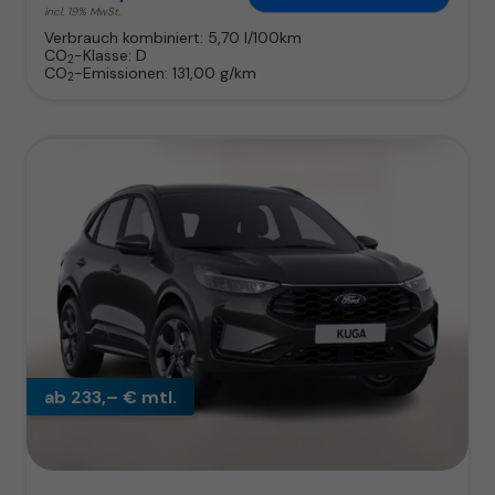
incl. 19% MwSt.
Verbrauch kombiniert:
5,70 l/100km
CO
-Klasse:
D
2
CO
-Emissionen:
131,00 g/km
2
ab 233,– € mtl.