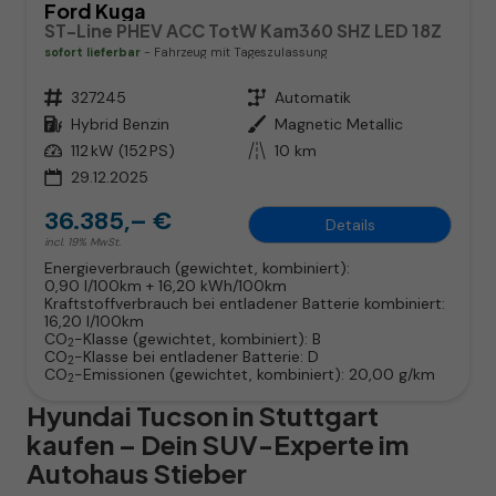
Ford Kuga
ST-Line PHEV ACC TotW Kam360 SHZ LED 18Z
sofort lieferbar
Fahrzeug mit Tageszulassung
Fahrzeugnr.
327245
Getriebe
Automatik
Kraftstoff
Hybrid Benzin
Außenfarbe
Magnetic Metallic
Leistung
112 kW (152 PS)
Kilometerstand
10 km
29.12.2025
36.385,– €
Details
incl. 19% MwSt.
Energieverbrauch (gewichtet, kombiniert):
0,90 l/100km + 16,20 kWh/100km
Kraftstoffverbrauch bei entladener Batterie kombiniert:
16,20 l/100km
CO
-Klasse (gewichtet, kombiniert):
B
2
CO
-Klasse bei entladener Batterie:
D
2
CO
-Emissionen (gewichtet, kombiniert):
20,00 g/km
2
Hyundai Tucson in Stuttgart
kaufen – Dein SUV-Experte im
Autohaus Stieber