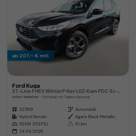
ab 207,– € mtl.
Ford Kuga
ST-Line FHEV WinterP Nav LED Kam PDC 5J-Gar
sofort lieferbar
Fahrzeug mit Tageszulassung
Fahrzeugnr.
327819
Getriebe
Automatik
Kraftstoff
Hybrid Benzin
Außenfarbe
Agate Black Metallic
Leistung
112 kW (152 PS)
Kilometerstand
10 km
24.04.2026