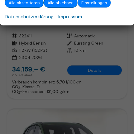
Alle akzeptieren
Alle ablehnen
Einstellungen
Ford Kuga
Datenschutzerklärung
Impressum
ST-Line FHEV AWD WinterP Nav LED Kam 5J-Gar
sofort lieferbar
Fahrzeug mit Tageszulassung
Fahrzeugnr.
322411
Getriebe
Automatik
Kraftstoff
Hybrid Benzin
Außenfarbe
Bursting Green
Leistung
112 kW (152 PS)
Kilometerstand
10 km
23.04.2026
34.159,– €
Details
incl. 19% MwSt.
Verbrauch kombiniert:
5,70 l/100km
CO
-Klasse:
D
2
CO
-Emissionen:
131,00 g/km
2