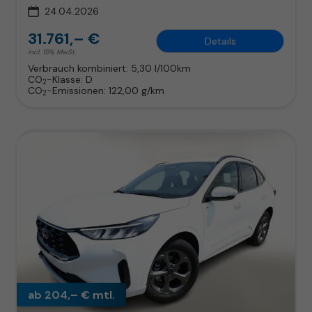
24.04.2026
31.761,– €
Details
incl. 19% MwSt.
Verbrauch kombiniert:
5,30 l/100km
CO
-Klasse:
D
2
CO
-Emissionen:
122,00 g/km
2
ab 204,– € mtl.