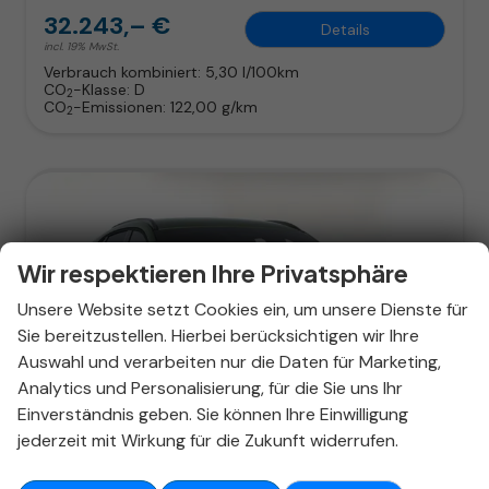
32.243,– €
Details
incl. 19% MwSt.
Verbrauch kombiniert:
5,30 l/100km
CO
-Klasse:
D
2
CO
-Emissionen:
122,00 g/km
2
Wir respektieren Ihre Privatsphäre
Unsere Website setzt Cookies ein, um unsere Dienste für
Sie bereitzustellen. Hierbei berücksichtigen wir Ihre
Auswahl und verarbeiten nur die Daten für Marketing,
Analytics und Personalisierung, für die Sie uns Ihr
Einverständnis geben. Sie können Ihre Einwilligung
ab 219,– € mtl.
jederzeit mit Wirkung für die Zukunft widerrufen.