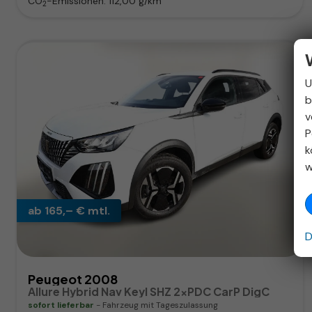
CO
-Emissionen:
112,00 g/km
2
U
b
v
P
k
w
ab 165,– € mtl.
D
Peugeot 2008
Allure Hybrid Nav Keyl SHZ 2xPDC CarP DigC
sofort lieferbar
Fahrzeug mit Tageszulassung