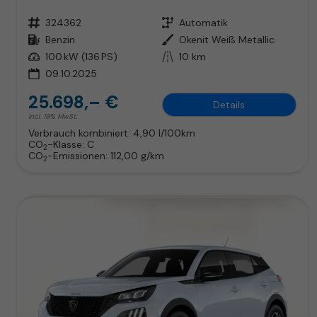
Fahrzeugnr.
324362
Getriebe
Automatik
Kraftstoff
Benzin
Außenfarbe
Okenit Weiß Metallic
Leistung
100 kW (136 PS)
Kilometerstand
10 km
09.10.2025
25.698,– €
Details
incl. 19% MwSt.
Verbrauch kombiniert:
4,90 l/100km
CO
-Klasse:
C
2
CO
-Emissionen:
112,00 g/km
2