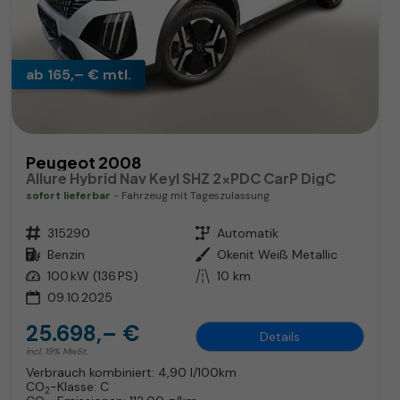
ab 165,– € mtl.
Peugeot 2008
Allure Hybrid Nav Keyl SHZ 2xPDC CarP DigC
sofort lieferbar
Fahrzeug mit Tageszulassung
Fahrzeugnr.
315290
Getriebe
Automatik
Kraftstoff
Benzin
Außenfarbe
Okenit Weiß Metallic
Leistung
100 kW (136 PS)
Kilometerstand
10 km
09.10.2025
25.698,– €
Details
incl. 19% MwSt.
Verbrauch kombiniert:
4,90 l/100km
CO
-Klasse:
C
2