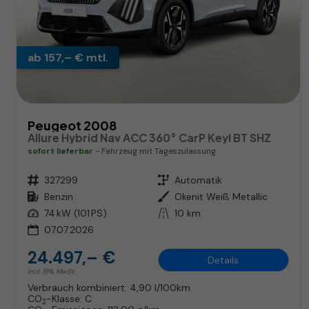
ab 157,– € mtl.
Peugeot 2008
Allure Hybrid Nav ACC 360° CarP Keyl BT SHZ
sofort lieferbar
Fahrzeug mit Tageszulassung
Fahrzeugnr.
327299
Getriebe
Automatik
Kraftstoff
Benzin
Außenfarbe
Okenit Weiß Metallic
Leistung
74 kW (101 PS)
Kilometerstand
10 km
07.07.2026
24.497,– €
Details
incl. 19% MwSt.
Verbrauch kombiniert:
4,90 l/100km
CO
-Klasse:
C
2