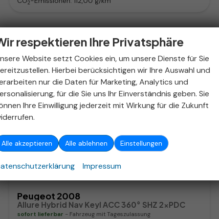
CO
-Emissionen:
112,00 g/km
2
Wir respektieren Ihre Privatsphäre
nsere Website setzt Cookies ein, um unsere Dienste für Sie
ereitzustellen. Hierbei berücksichtigen wir Ihre Auswahl und
erarbeiten nur die Daten für Marketing, Analytics und
ersonalisierung, für die Sie uns Ihr Einverständnis geben. Sie
önnen Ihre Einwilligung jederzeit mit Wirkung für die Zukunft
iderrufen.
Alle akzeptieren
Alle ablehnen
Einstellungen
ab 166,– € mtl.
atenschutzerklärung
Impressum
Peugeot 2008
Allure Hybrid Nav Keyl ACC 360° SHZ 2xPDC
sofort lieferbar
Fahrzeug mit Tageszulassung