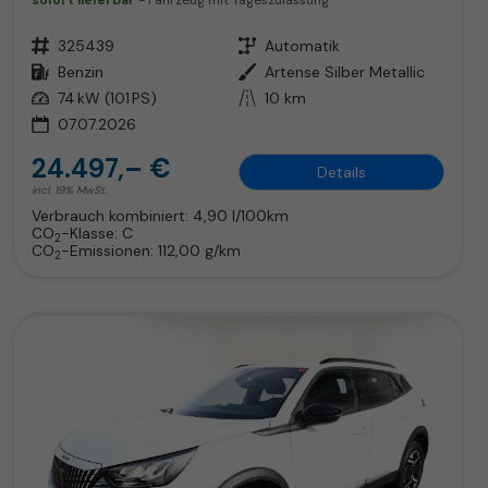
sofort lieferbar
Fahrzeug mit Tageszulassung
Fahrzeugnr.
325439
Getriebe
Automatik
Kraftstoff
Benzin
Außenfarbe
Artense Silber Metallic
Leistung
74 kW (101 PS)
Kilometerstand
10 km
07.07.2026
24.497,– €
Details
incl. 19% MwSt.
Verbrauch kombiniert:
4,90 l/100km
CO
-Klasse:
C
2
CO
-Emissionen:
112,00 g/km
2