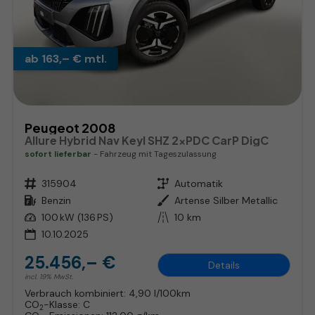
ab 163,– € mtl.
Peugeot 2008
Allure Hybrid Nav Keyl SHZ 2xPDC CarP DigC
sofort lieferbar
Fahrzeug mit Tageszulassung
Fahrzeugnr.
315904
Getriebe
Automatik
Kraftstoff
Benzin
Außenfarbe
Artense Silber Metallic
Leistung
100 kW (136 PS)
Kilometerstand
10 km
10.10.2025
25.456,– €
Details
incl. 19% MwSt.
Verbrauch kombiniert:
4,90 l/100km
CO
-Klasse:
C
2