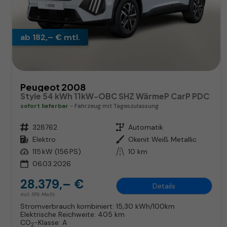
ab 182,– € mtl.
Peugeot 2008
Style 54 kWh 11kW-OBC SHZ WärmeP CarP PDC
sofort lieferbar
Fahrzeug mit Tageszulassung
Fahrzeugnr.
328762
Getriebe
Automatik
Kraftstoff
Elektro
Außenfarbe
Okenit Weiß Metallic
Leistung
115 kW (156 PS)
Kilometerstand
10 km
06.03.2026
28.379,– €
Details
incl. 19% MwSt.
Stromverbrauch kombiniert:
15,30 kWh/100km
Elektrische Reichweite:
405 km
CO
-Klasse:
A
2