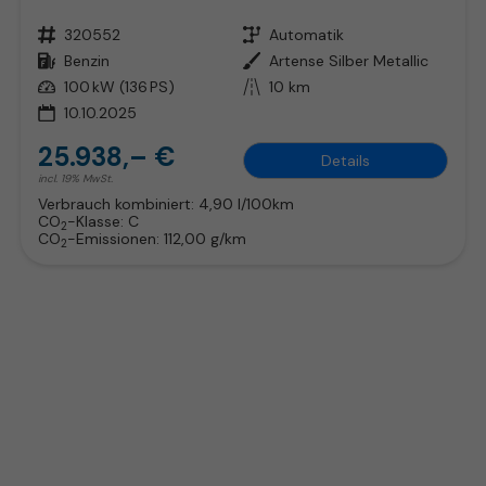
Fahrzeugnr.
320552
Getriebe
Automatik
Kraftstoff
Benzin
Außenfarbe
Artense Silber Metallic
Leistung
100 kW (136 PS)
Kilometerstand
10 km
10.10.2025
25.938,– €
Details
incl. 19% MwSt.
Verbrauch kombiniert:
4,90 l/100km
CO
-Klasse:
C
2
CO
-Emissionen:
112,00 g/km
2