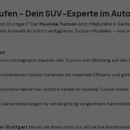
aufen – Dein SUV-Experte im Aut
ion Stuttgart? Der
Hyundai Tucson
setzt Maßstäbe in Sachen
roße Auswahl an sofort verfügbaren Tucson-Modellen – vom eff
st:
rne Lichtsignatur machen den Tucson zum Blickfang auf den
rschiedenen Hybrid-Varianten für maximale Effizienz und ger
ysteme fahren Sie und Ihre Familie im Hyundai Tucson immer 
 Garantieleistungen für ein langfristig sorgenfreies Fahrerlebni
n Stuttgart
bieten wir Ihnen nicht nur attraktive Konditione