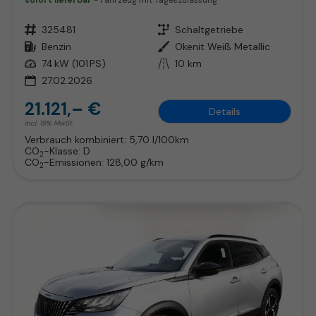
sofort lieferbar
Fahrzeug mit Tageszulassung
Fahrzeugnr.
325481
Getriebe
Schaltgetriebe
Kraftstoff
Benzin
Außenfarbe
Okenit Weiß Metallic
Leistung
74 kW (101 PS)
Kilometerstand
10 km
27.02.2026
21.121,– €
Details
incl. 19% MwSt.
Verbrauch kombiniert:
5,70 l/100km
CO
-Klasse:
D
2
CO
-Emissionen:
128,00 g/km
2