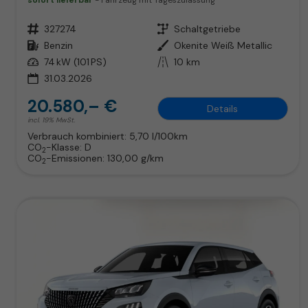
sofort lieferbar
Fahrzeug mit Tageszulassung
Fahrzeugnr.
327274
Getriebe
Schaltgetriebe
Kraftstoff
Benzin
Außenfarbe
Okenite Weiß Metallic
Leistung
74 kW (101 PS)
Kilometerstand
10 km
31.03.2026
20.580,– €
Details
incl. 19% MwSt.
Verbrauch kombiniert:
5,70 l/100km
CO
-Klasse:
D
2
CO
-Emissionen:
130,00 g/km
2