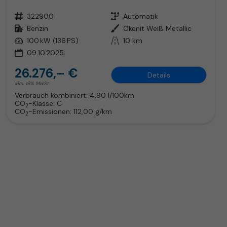
Fahrzeugnr.
322900
Getriebe
Automatik
Kraftstoff
Benzin
Außenfarbe
Okenit Weiß Metallic
Leistung
100 kW (136 PS)
Kilometerstand
10 km
09.10.2025
26.276,– €
Details
incl. 19% MwSt.
Verbrauch kombiniert:
4,90 l/100km
CO
-Klasse:
C
2
CO
-Emissionen:
112,00 g/km
2