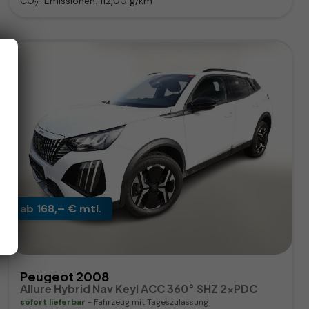
CO
-Emissionen:
112,00 g/km
2
ab 168,– € mtl.
Peugeot 2008
Allure Hybrid Nav Keyl ACC 360° SHZ 2xPDC
sofort lieferbar
Fahrzeug mit Tageszulassung