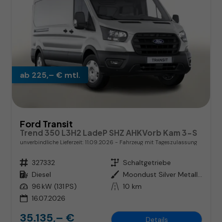
ab 225,– € mtl.
Ford Transit
Trend 350 L3H2 LadeP SHZ AHKVorb Kam 3-S
unverbindliche Lieferzeit:
11.09.2026
Fahrzeug mit Tageszulassung
Fahrzeugnr.
327332
Getriebe
Schaltgetriebe
Kraftstoff
Diesel
Außenfarbe
Moondust Silver Metallic
Leistung
96 kW (131 PS)
Kilometerstand
10 km
16.07.2026
35.135,– €
Details