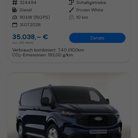
Fahrzeugnr.
324494
Getriebe
Schaltgetriebe
Kraftstoff
Diesel
Außenfarbe
Frozen White
Leistung
110 kW (150 PS)
Kilometerstand
10 km
31.07.2026
35.038,– €
Details
incl. 19% MwSt.
Verbrauch kombiniert:
7,40 l/100km
CO
-Emissionen:
193,00 g/km
2