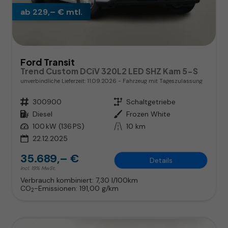
ab 229,– € mtl.
Ford Transit
Trend Custom DCiV 320L2 LED SHZ Kam 5-S
unverbindliche Lieferzeit:
11.09.2026
Fahrzeug mit Tageszulassung
Fahrzeugnr.
300900
Getriebe
Schaltgetriebe
Kraftstoff
Diesel
Außenfarbe
Frozen White
Leistung
100 kW (136 PS)
Kilometerstand
10 km
22.12.2025
35.689,– €
Details
incl. 19% MwSt.
Verbrauch kombiniert:
7,30 l/100km
CO
-Emissionen:
191,00 g/km
2