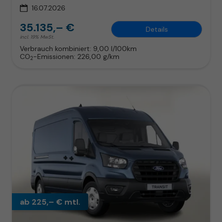
16.07.2026
35.135,– €
Details
incl. 19% MwSt.
Verbrauch kombiniert:
9,00 l/100km
CO
-Emissionen:
226,00 g/km
2
ab 225,– € mtl.