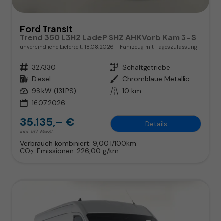
Ford Transit
Trend 350 L3H2 LadeP SHZ AHKVorb Kam 3-S
unverbindliche Lieferzeit:
18.08.2026
Fahrzeug mit Tageszulassung
Fahrzeugnr.
327330
Getriebe
Schaltgetriebe
Kraftstoff
Diesel
Außenfarbe
Chromblaue Metallic
Leistung
96 kW (131 PS)
Kilometerstand
10 km
16.07.2026
35.135,– €
Details
incl. 19% MwSt.
Verbrauch kombiniert:
9,00 l/100km
CO
-Emissionen:
226,00 g/km
2