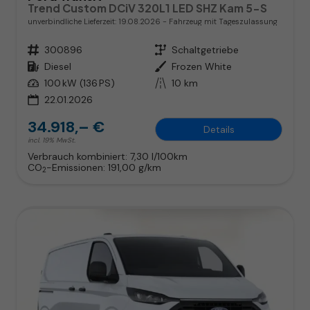
Trend Custom DCiV 320L1 LED SHZ Kam 5-S
unverbindliche Lieferzeit:
19.08.2026
Fahrzeug mit Tageszulassung
Fahrzeugnr.
300896
Getriebe
Schaltgetriebe
Kraftstoff
Diesel
Außenfarbe
Frozen White
Leistung
100 kW (136 PS)
Kilometerstand
10 km
22.01.2026
34.918,– €
Details
incl. 19% MwSt.
Verbrauch kombiniert:
7,30 l/100km
CO
-Emissionen:
191,00 g/km
2