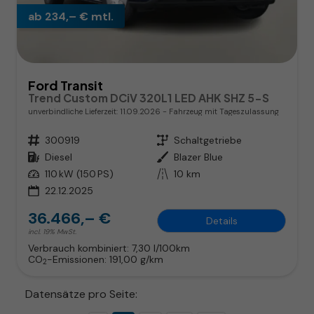
ab 234,– € mtl.
Ford Transit
Trend Custom DCiV 320L1 LED AHK SHZ 5-S
unverbindliche Lieferzeit:
11.09.2026
Fahrzeug mit Tageszulassung
Fahrzeugnr.
300919
Getriebe
Schaltgetriebe
Kraftstoff
Diesel
Außenfarbe
Blazer Blue
Leistung
110 kW (150 PS)
Kilometerstand
10 km
22.12.2025
36.466,– €
Details
incl. 19% MwSt.
Verbrauch kombiniert:
7,30 l/100km
CO
-Emissionen:
191,00 g/km
2
Datensätze pro Seite: