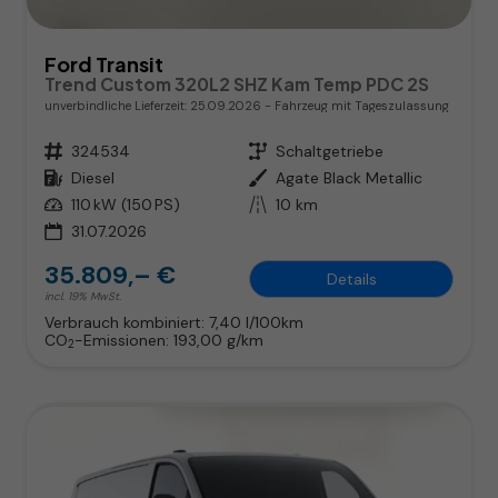
Ford Transit
Trend Custom 320L2 SHZ Kam Temp PDC 2S
unverbindliche Lieferzeit:
25.09.2026
Fahrzeug mit Tageszulassung
Fahrzeugnr.
324534
Getriebe
Schaltgetriebe
Kraftstoff
Diesel
Außenfarbe
Agate Black Metallic
Leistung
110 kW (150 PS)
Kilometerstand
10 km
31.07.2026
35.809,– €
Details
incl. 19% MwSt.
Verbrauch kombiniert:
7,40 l/100km
CO
-Emissionen:
193,00 g/km
2