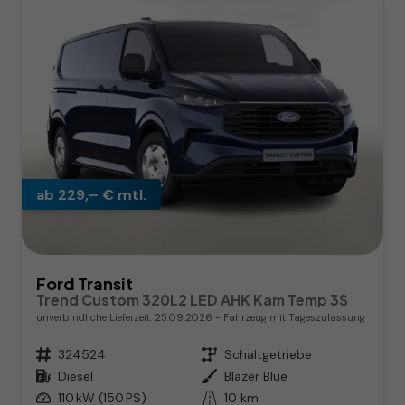
ab 229,– € mtl.
Ford Transit
Trend Custom 320L2 LED AHK Kam Temp 3S
unverbindliche Lieferzeit:
25.09.2026
Fahrzeug mit Tageszulassung
Fahrzeugnr.
324524
Getriebe
Schaltgetriebe
Kraftstoff
Diesel
Außenfarbe
Blazer Blue
Leistung
110 kW (150 PS)
Kilometerstand
10 km