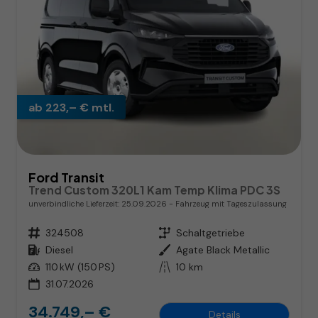
ab 223,– € mtl.
Ford Transit
Trend Custom 320L1 Kam Temp Klima PDC 3S
unverbindliche Lieferzeit:
25.09.2026
Fahrzeug mit Tageszulassung
Fahrzeugnr.
324508
Getriebe
Schaltgetriebe
Kraftstoff
Diesel
Außenfarbe
Agate Black Metallic
Leistung
110 kW (150 PS)
Kilometerstand
10 km
31.07.2026
34.749,– €
Details