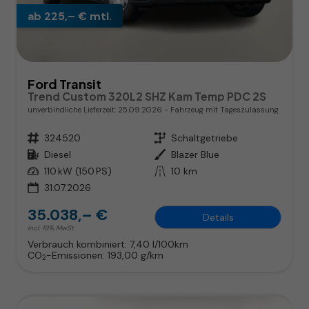
ab 225,– € mtl.
Ford Transit
Trend Custom 320L2 SHZ Kam Temp PDC 2S
unverbindliche Lieferzeit:
25.09.2026
Fahrzeug mit Tageszulassung
Fahrzeugnr.
324520
Getriebe
Schaltgetriebe
Kraftstoff
Diesel
Außenfarbe
Blazer Blue
Leistung
110 kW (150 PS)
Kilometerstand
10 km
31.07.2026
35.038,– €
Details
incl. 19% MwSt.
Verbrauch kombiniert:
7,40 l/100km
CO
-Emissionen:
193,00 g/km
2