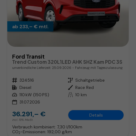
ab 233,– € mtl.
Ford Transit
Trend Custom 320L1LED AHK SHZ Kam PDC 3S
unverbindliche Lieferzeit:
25.09.2026
Fahrzeug mit Tageszulassung
Fahrzeugnr.
324516
Getriebe
Schaltgetriebe
Kraftstoff
Diesel
Außenfarbe
Race Red
Leistung
110 kW (150 PS)
Kilometerstand
10 km
31.07.2026
36.291,– €
Details
incl. 19% MwSt.
Verbrauch kombiniert:
7,30 l/100km
CO
-Emissionen:
192,00 g/km
2