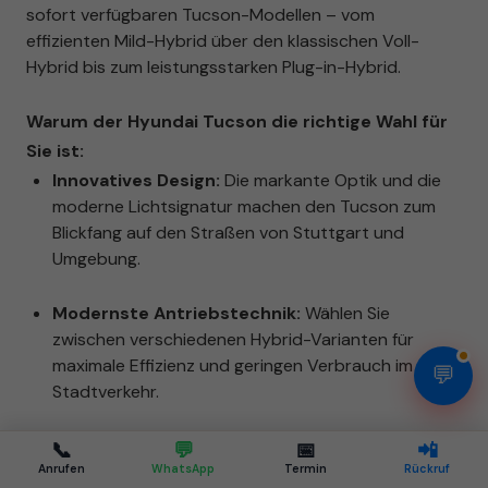
sofort verfügbaren Tucson-Modellen – vom
effizienten Mild-Hybrid über den klassischen Voll-
Hybrid bis zum leistungsstarken Plug-in-Hybrid.
Warum der Hyundai Tucson die richtige Wahl für
Sie ist:
Innovatives Design:
Die markante Optik und die
moderne Lichtsignatur machen den Tucson zum
Blickfang auf den Straßen von Stuttgart und
Umgebung.
Modernste Antriebstechnik:
Wählen Sie
zwischen verschiedenen Hybrid-Varianten für
maximale Effizienz und geringen Verbrauch im
💬
Stadtverkehr.
Maximale Sicherheit:
Dank der SmartSense
📞
💬
📅
📲
Assistenzsysteme fahren Sie und Ihre Familie im
Anrufen
WhatsApp
Termin
Rückruf