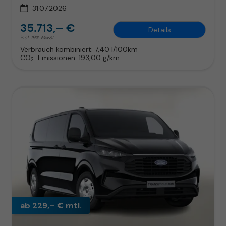
31.07.2026
35.713,– €
Details
incl. 19% MwSt.
Verbrauch kombiniert:
7,40 l/100km
CO
-Emissionen:
193,00 g/km
2
ab 229,– € mtl.