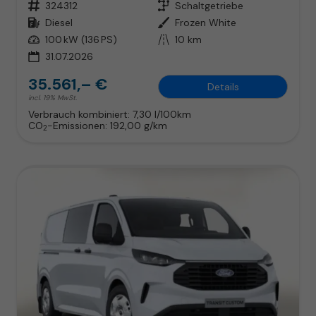
Fahrzeugnr.
324312
Getriebe
Schaltgetriebe
Kraftstoff
Diesel
Außenfarbe
Frozen White
Leistung
100 kW (136 PS)
Kilometerstand
10 km
31.07.2026
35.561,– €
Details
incl. 19% MwSt.
Verbrauch kombiniert:
7,30 l/100km
CO
-Emissionen:
192,00 g/km
2