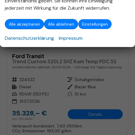
Einverständnis geben. Sie können Ihre Einwilligung
jederzeit mit Wirkung für die Zukunft widerrufen.
Alle akzeptieren
Alle ablehnen
Einstellungen
ab 226,– € mtl.
Datenschutzerklärung
Impressum
Ford Transit
Trend Custom 320L2 SHZ Kam Temp PDC 3S
unverbindliche Lieferzeit:
25.09.2026
Fahrzeug mit Tageszulassung
Fahrzeugnr.
324522
Getriebe
Schaltgetriebe
Kraftstoff
Diesel
Außenfarbe
Blazer Blue
Leistung
110 kW (150 PS)
Kilometerstand
10 km
31.07.2026
35.328,– €
Details
incl. 19% MwSt.
Verbrauch kombiniert:
7,40 l/100km
CO
-Emissionen:
193,00 g/km
2