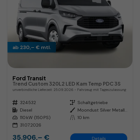
ab 230,– € mtl.
Ford Transit
Trend Custom 320L2 LED Kam Temp PDC 3S
unverbindliche Lieferzeit:
25.09.2026
Fahrzeug mit Tageszulassung
Fahrzeugnr.
324532
Getriebe
Schaltgetriebe
Kraftstoff
Diesel
Außenfarbe
Moondust Silver Metallic
Leistung
110 kW (150 PS)
Kilometerstand
10 km
31.07.2026
35.906,– €
Details