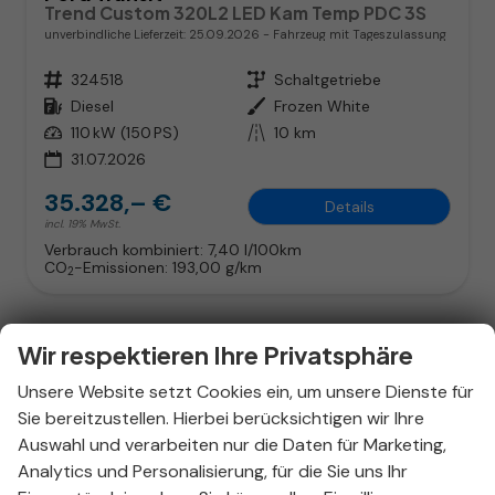
Trend Custom 320L2 LED Kam Temp PDC 3S
unverbindliche Lieferzeit:
25.09.2026
Fahrzeug mit Tageszulassung
Fahrzeugnr.
324518
Getriebe
Schaltgetriebe
Kraftstoff
Diesel
Außenfarbe
Frozen White
Leistung
110 kW (150 PS)
Kilometerstand
10 km
31.07.2026
35.328,– €
Details
incl. 19% MwSt.
Verbrauch kombiniert:
7,40 l/100km
CO
-Emissionen:
193,00 g/km
2
Wir respektieren Ihre Privatsphäre
Unsere Website setzt Cookies ein, um unsere Dienste für
Sie bereitzustellen. Hierbei berücksichtigen wir Ihre
Auswahl und verarbeiten nur die Daten für Marketing,
Analytics und Personalisierung, für die Sie uns Ihr