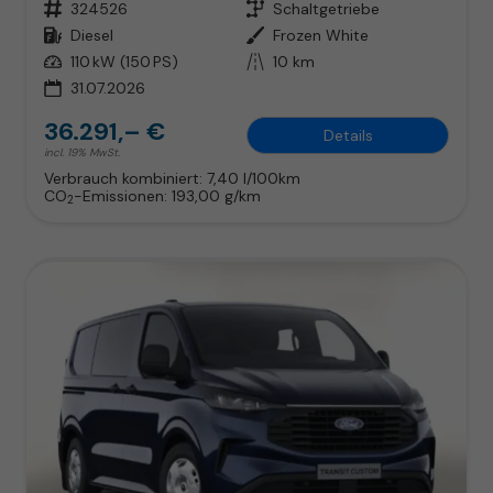
Fahrzeugnr.
324526
Getriebe
Schaltgetriebe
Kraftstoff
Diesel
Außenfarbe
Frozen White
Leistung
110 kW (150 PS)
Kilometerstand
10 km
31.07.2026
36.291,– €
Details
incl. 19% MwSt.
Verbrauch kombiniert:
7,40 l/100km
CO
-Emissionen:
193,00 g/km
2