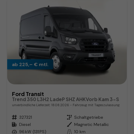
ab 225,– € mtl.
Ford Transit
Trend 350 L3H2 LadeP SHZ AHKVorb Kam 3-S
unverbindliche Lieferzeit:
18.08.2026
Fahrzeug mit Tageszulassung
Fahrzeugnr.
327321
Getriebe
Schaltgetriebe
Kraftstoff
Diesel
Außenfarbe
Magnetic Metallic
Leistung
96 kW (131 PS)
Kilometerstand
10 km