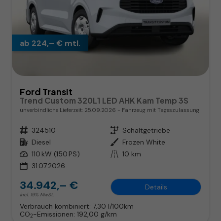
ab 224,– € mtl.
Ford Transit
Trend Custom 320L1 LED AHK Kam Temp 3S
unverbindliche Lieferzeit:
25.09.2026
Fahrzeug mit Tageszulassung
Fahrzeugnr.
324510
Getriebe
Schaltgetriebe
Kraftstoff
Diesel
Außenfarbe
Frozen White
Leistung
110 kW (150 PS)
Kilometerstand
10 km
31.07.2026
34.942,– €
Details
incl. 19% MwSt.
Verbrauch kombiniert:
7,30 l/100km
CO
-Emissionen:
192,00 g/km
2