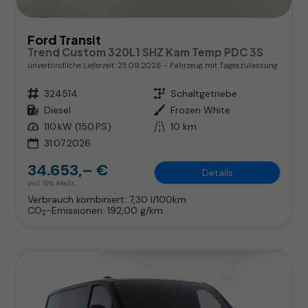
Ford Transit
Trend Custom 320L1 SHZ Kam Temp PDC 3S
unverbindliche Lieferzeit:
25.09.2026
Fahrzeug mit Tageszulassung
Fahrzeugnr.
324514
Getriebe
Schaltgetriebe
Kraftstoff
Diesel
Außenfarbe
Frozen White
Leistung
110 kW (150 PS)
Kilometerstand
10 km
31.07.2026
34.653,– €
Details
incl. 19% MwSt.
Verbrauch kombiniert:
7,30 l/100km
CO
-Emissionen:
192,00 g/km
2