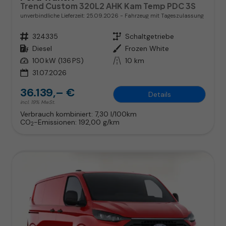
Trend Custom 320L2 AHK Kam Temp PDC 3S
unverbindliche Lieferzeit:
25.09.2026
Fahrzeug mit Tageszulassung
Fahrzeugnr.
324335
Getriebe
Schaltgetriebe
Kraftstoff
Diesel
Außenfarbe
Frozen White
Leistung
100 kW (136 PS)
Kilometerstand
10 km
31.07.2026
36.139,– €
Details
incl. 19% MwSt.
Verbrauch kombiniert:
7,30 l/100km
CO
-Emissionen:
192,00 g/km
2