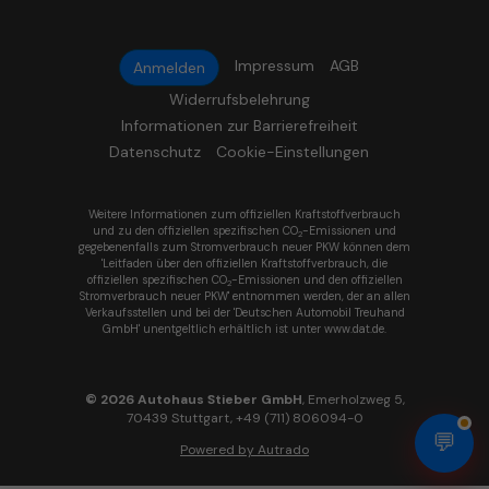
Impressum
AGB
Anmelden
Widerrufsbelehrung
Informationen zur Barrierefreiheit
Datenschutz
Cookie-Einstellungen
Weitere Informationen zum offiziellen Kraftstoffverbrauch
und zu den offiziellen spezifischen CO
-Emissionen und
2
gegebenenfalls zum Stromverbrauch neuer PKW können dem
'Leitfaden über den offiziellen Kraftstoffverbrauch, die
offiziellen spezifischen CO
-Emissionen und den offiziellen
2
Stromverbrauch neuer PKW' entnommen werden, der an allen
Verkaufsstellen und bei der 'Deutschen Automobil Treuhand
GmbH' unentgeltlich erhältlich ist unter www.dat.de.
© 2026
Autohaus Stieber GmbH
,
Emerholzweg 5
,
70439
Stuttgart,
+49 (711) 806094-0
💬
Powered by Autrado