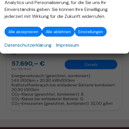
Analytics und Personalisierung, für die Sie uns Ihr
Volvo XC60
Einverständnis geben. Sie können Ihre Einwilligung
Plus Dark PHEV T8 Four-C Nappa H/K Pano ACC
jederzeit mit Wirkung für die Zukunft widerrufen.
unverbindliche Lieferzeit:
11.09.2026
Fahrzeug mit Tageszulassung
Fahrzeugnr.
325521
Getriebe
Automatik
Alle akzeptieren
Alle ablehnen
Einstellungen
Kraftstoff
Hybrid Benzin
Außenfarbe
Vapour Grey
Datenschutzerklärung
Impressum
Leistung
228 kW (310 PS)
Kilometerstand
10 km
01.10.2024
57.690,– €
Details
incl. 19% MwSt.
Energieverbrauch (gewichtet, kombiniert):
1,40 l/100km + 20,90 kWh/100km
Kraftstoffverbrauch bei entladener Batterie kombiniert:
20,90 l/100km
CO
-Klasse (gewichtet, kombiniert):
B
2
CO
-Klasse bei entladener Batterie:
G
2
CO
-Emissionen (gewichtet, kombiniert):
32,00 g/km
2