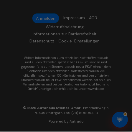
Impressum
AGB
Anmelden
Widerrufsbelehrung
Informationen zur Barrierefreiheit
Datenschutz
Cookie-Einstellungen
Weitere Informationen zum offiziellen Kraftstoffverbrauch
und zu den offiziellen spezifischen CO
-Emissionen und
2
gegebenenfalls zum Stromverbrauch neuer PKW können dem
'Leitfaden über den offiziellen Kraftstoffverbrauch, die
offiziellen spezifischen CO
-Emissionen und den offiziellen
2
Stromverbrauch neuer PKW' entnommen werden, der an allen
Verkaufsstellen und bei der 'Deutschen Automobil Treuhand
GmbH' unentgeltlich erhältlich ist unter www.dat.de.
© 2026
Autohaus Stieber GmbH
,
Emerholzweg 5
,
70439
Stuttgart,
+49 (711) 806094-0
💬
Powered by Autrado