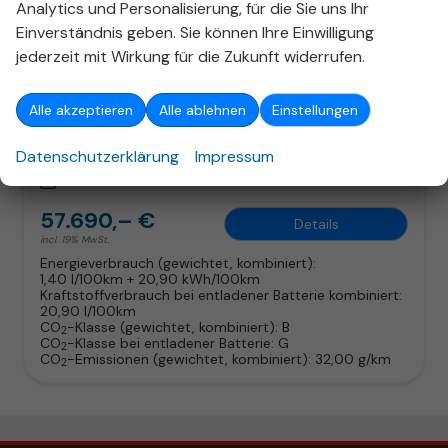
Analytics und Personalisierung, für die Sie uns Ihr
Volvo XC60
Einverständnis geben. Sie können Ihre Einwilligung
Plus Dark PHEV T8 Four-C Nappa H/K Pano ACC
jederzeit mit Wirkung für die Zukunft widerrufen.
unverbindliche Lieferzeit:
11.09.2026
Fahrzeug mit Tageszulassung
Fahrzeugnr.
325521
Getriebe
Automatik
Alle akzeptieren
Alle ablehnen
Einstellungen
Kraftstoff
Hybrid Benzin
Außenfarbe
Vapour Grey
Datenschutzerklärung
Impressum
Leistung
228 kW (310 PS)
Kilometerstand
10 km
01.10.2024
57.690,– €
Details
incl. 19% MwSt.
Energieverbrauch (gewichtet, kombiniert):
1,40 l/100km + 20,90 kWh/100km
Kraftstoffverbrauch bei entladener Batterie kombiniert:
20,90 l/100km
CO
-Klasse (gewichtet, kombiniert):
B
2
CO
-Klasse bei entladener Batterie:
G
2
CO
-Emissionen (gewichtet, kombiniert):
32,00 g/km
2