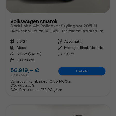
Volkswagen Amarok
Dark Label 4M Rollcover Stylingbar 20"LM
unverbindliche Lieferzeit:
30.11.2026
Fahrzeug mit Tageszulassung
Fahrzeugnr.
316127
Getriebe
Automatik
Kraftstoff
Diesel
Außenfarbe
Midnight Black Metallic
Leistung
177 kW (241 PS)
Kilometerstand
10 km
31.07.2026
56.919,– €
Details
incl. 19% MwSt.
Verbrauch kombiniert:
10,50 l/100km
CO
-Klasse:
G
2
CO
-Emissionen:
275,00 g/km
2