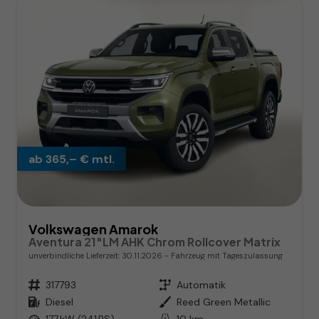
ab 365,– € mtl.
Volkswagen Amarok
Aventura 21"LM AHK Chrom Rollcover Matrix
unverbindliche Lieferzeit:
30.11.2026
Fahrzeug mit Tageszulassung
Fahrzeugnr.
317793
Getriebe
Automatik
Kraftstoff
Diesel
Außenfarbe
Reed Green Metallic
Leistung
177 kW (241 PS)
Kilometerstand
10 km