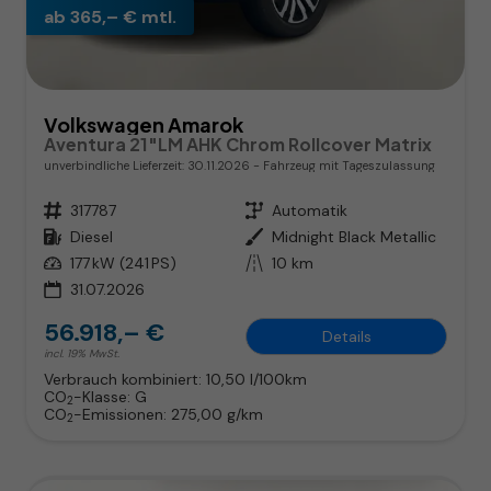
ab 365,– € mtl.
Volkswagen Amarok
Aventura 21"LM AHK Chrom Rollcover Matrix
unverbindliche Lieferzeit:
30.11.2026
Fahrzeug mit Tageszulassung
Fahrzeugnr.
317787
Getriebe
Automatik
Kraftstoff
Diesel
Außenfarbe
Midnight Black Metallic
Leistung
177 kW (241 PS)
Kilometerstand
10 km
31.07.2026
56.918,– €
Details
incl. 19% MwSt.
Verbrauch kombiniert:
10,50 l/100km
CO
-Klasse:
G
2
CO
-Emissionen:
275,00 g/km
2