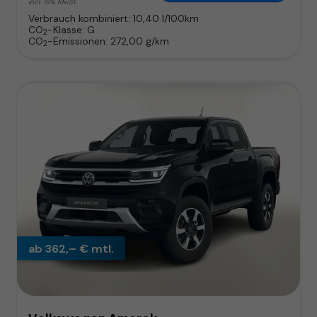
incl. 19% MwSt.
Verbrauch kombiniert:
10,40 l/100km
CO
-Klasse:
G
2
CO
-Emissionen:
272,00 g/km
2
ab 362,– € mtl.