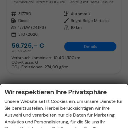
unverbindliche Lieferzeit:
30.11.2026
Fahrzeug mit Tageszulassung
Fahrzeugnr.
317790
Getriebe
Automatik
Kraftstoff
Diesel
Außenfarbe
Bright Beige Metallic
Leistung
177 kW (241 PS)
Kilometerstand
10 km
31.07.2026
56.725,– €
Details
incl. 19% MwSt.
Verbrauch kombiniert:
10,40 l/100km
CO
-Klasse:
G
2
CO
-Emissionen:
274,00 g/km
2
Wir respektieren Ihre Privatsphäre
Unsere Website setzt Cookies ein, um unsere Dienste für
Sie bereitzustellen. Hierbei berücksichtigen wir Ihre
Auswahl und verarbeiten nur die Daten für Marketing,
Analytics und Personalisierung, für die Sie uns Ihr