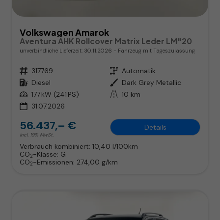
Volkswagen Amarok
Aventura AHK Rollcover Matrix Leder LM"20
unverbindliche Lieferzeit:
30.11.2026
Fahrzeug mit Tageszulassung
Fahrzeugnr.
317769
Getriebe
Automatik
Kraftstoff
Diesel
Außenfarbe
Dark Grey Metallic
Leistung
177 kW (241 PS)
Kilometerstand
10 km
31.07.2026
56.437,– €
Details
incl. 19% MwSt.
Verbrauch kombiniert:
10,40 l/100km
CO
-Klasse:
G
2
CO
-Emissionen:
274,00 g/km
2