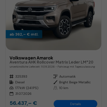
ab 362,– € mtl.
Volkswagen Amarok
Aventura AHK Rollcover Matrix Leder LM"20
unverbindliche Lieferzeit:
11.09.2026
Fahrzeug mit Tageszulassung
Fahrzeugnr.
325393
Getriebe
Automatik
Kraftstoff
Diesel
Außenfarbe
Bright Beige Metallic
Leistung
177 kW (241 PS)
Kilometerstand
10 km
31.07.2026
56.437,– €
Details