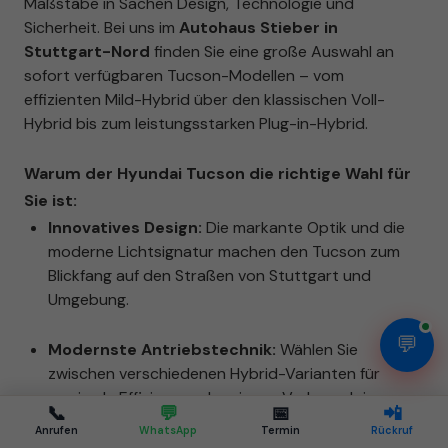
Maßstäbe in Sachen Design, Technologie und
Sicherheit. Bei uns im
Autohaus Stieber in
Stuttgart-Nord
finden Sie eine große Auswahl an
sofort verfügbaren Tucson-Modellen – vom
effizienten Mild-Hybrid über den klassischen Voll-
Hybrid bis zum leistungsstarken Plug-in-Hybrid.
Warum der Hyundai Tucson die richtige Wahl für
Sie ist:
Innovatives Design:
Die markante Optik und die
moderne Lichtsignatur machen den Tucson zum
Blickfang auf den Straßen von Stuttgart und
Umgebung.
💬
Modernste Antriebstechnik:
Wählen Sie
zwischen verschiedenen Hybrid-Varianten für
maximale Effizienz und geringen Verbrauch im
📞
💬
📅
📲
Stadtverkehr.
Anrufen
WhatsApp
Termin
Rückruf