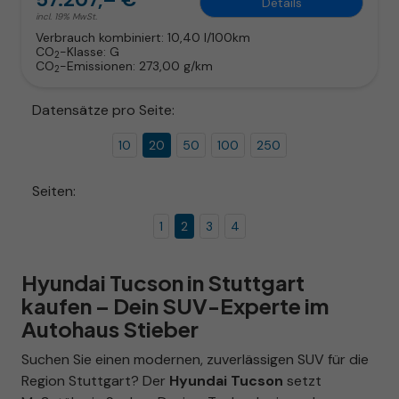
Details
incl. 19% MwSt.
Verbrauch kombiniert:
10,40 l/100km
CO
-Klasse:
G
2
CO
-Emissionen:
273,00 g/km
2
Datensätze pro Seite:
10
20
50
100
250
Seiten:
1
2
3
4
Hyundai Tucson in Stuttgart
kaufen – Dein SUV-Experte im
Autohaus Stieber
Suchen Sie einen modernen, zuverlässigen SUV für die
Region Stuttgart? Der
Hyundai Tucson
setzt