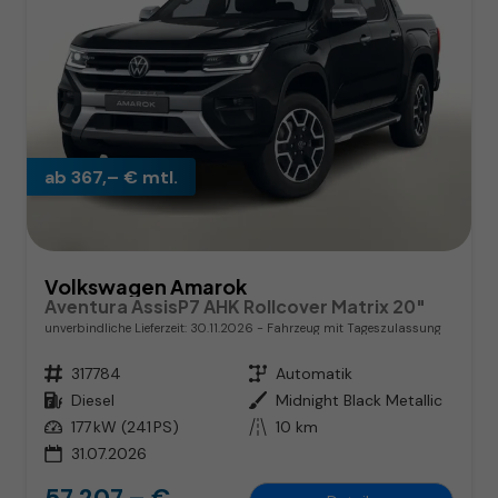
ab 367,– € mtl.
Volkswagen Amarok
Aventura AssisP7 AHK Rollcover Matrix 20"
unverbindliche Lieferzeit:
30.11.2026
Fahrzeug mit Tageszulassung
Fahrzeugnr.
317784
Getriebe
Automatik
Kraftstoff
Diesel
Außenfarbe
Midnight Black Metallic
Leistung
177 kW (241 PS)
Kilometerstand
10 km
31.07.2026
57.207,– €