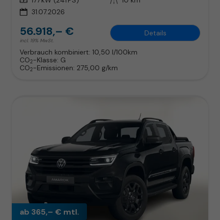
31.07.2026
56.918,– €
Details
incl. 19% MwSt.
Verbrauch kombiniert:
10,50 l/100km
CO
-Klasse:
G
2
CO
-Emissionen:
275,00 g/km
2
ab 365,– € mtl.