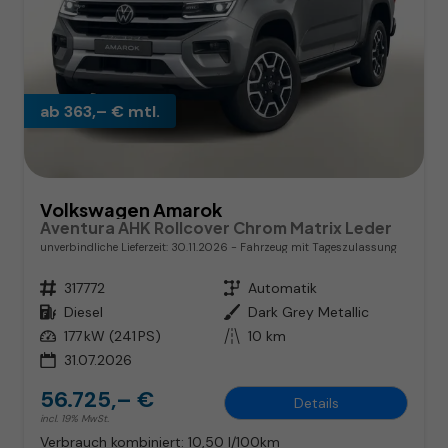
ab 363,– € mtl.
Volkswagen Amarok
Aventura AHK Rollcover Chrom Matrix Leder
unverbindliche Lieferzeit:
30.11.2026
Fahrzeug mit Tageszulassung
Fahrzeugnr.
317772
Getriebe
Automatik
Kraftstoff
Diesel
Außenfarbe
Dark Grey Metallic
Leistung
177 kW (241 PS)
Kilometerstand
10 km
31.07.2026
56.725,– €
Details
incl. 19% MwSt.
Verbrauch kombiniert:
10,50 l/100km