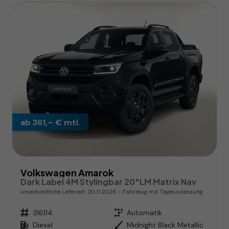
ab 361,– € mtl.
Volkswagen Amarok
Dark Label 4M Stylingbar 20"LM Matrix Nav
unverbindliche Lieferzeit:
30.11.2026
Fahrzeug mit Tageszulassung
Fahrzeugnr.
316114
Getriebe
Automatik
Kraftstoff
Diesel
Außenfarbe
Midnight Black Metallic