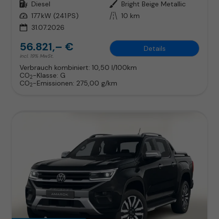
Kraftstoff
Diesel
Außenfarbe
Bright Beige Metallic
Leistung
177 kW (241 PS)
Kilometerstand
10 km
31.07.2026
56.821,– €
Details
incl. 19% MwSt.
Verbrauch kombiniert:
10,50 l/100km
CO
-Klasse:
G
2
CO
-Emissionen:
275,00 g/km
2