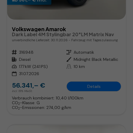
Volkswagen Amarok
Dark Label 4M Stylingbar 20"LM Matrix Nav
unverbindliche Lieferzeit:
30.11.2026
Fahrzeug mit Tageszulassung
Fahrzeugnr.
316948
Getriebe
Automatik
Kraftstoff
Diesel
Außenfarbe
Midnight Black Metallic
Leistung
177 kW (241 PS)
Kilometerstand
10 km
31.07.2026
56.341,– €
Details
incl. 19% MwSt.
Verbrauch kombiniert:
10,40 l/100km
CO
-Klasse:
G
2
CO
-Emissionen:
274,00 g/km
2