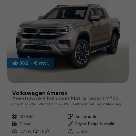
ab 362,– € mtl.
Volkswagen Amarok
Aventura AHK Rollcover Matrix Leder LM"20
unverbindliche Lieferzeit:
11.09.2026
Fahrzeug mit Tageszulassung
Fahrzeugnr.
307031
Getriebe
Automatik
Kraftstoff
Diesel
Außenfarbe
Bright Beige Metallic
Leistung
177 kW (241 PS)
Kilometerstand
10 km