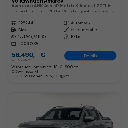
Volkswagen Amarok
Aventura AHK AssisP Matrix Klimaaut 20"LM
unverbindliche Lieferzeit:
21.08.2026
Fahrzeug mit Tageszulassung
Fahrzeugnr.
328244
Getriebe
Automatik
Kraftstoff
Diesel
Außenfarbe
black metallic
Leistung
177 kW (241 PS)
Kilometerstand
10 km
30.06.2026
56.490,– €
Details
incl. 19% MwSt.
Verbrauch kombiniert:
10,10 l/100km
CO
-Klasse:
G
2
CO
-Emissionen:
265,00 g/km
2