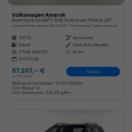
Volkswagen Amarok
Aventura AssisP7 AHK Rollcover Matrix 20"
unverbindliche Lieferzeit:
30.11.2026
Fahrzeug mit Tageszulassung
Fahrzeugnr.
317773
Getriebe
Automatik
Kraftstoff
Diesel
Außenfarbe
Dark Grey Metallic
Leistung
177 kW (241 PS)
Kilometerstand
10 km
31.07.2026
57.207,– €
Details
incl. 19% MwSt.
Verbrauch kombiniert:
10,40 l/100km
CO
-Klasse:
G
2
CO
-Emissionen:
274,00 g/km
2