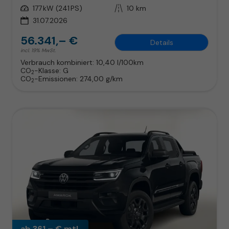
Leistung
177 kW (241 PS)
Kilometerstand
10 km
31.07.2026
56.341,– €
Details
incl. 19% MwSt.
Verbrauch kombiniert:
10,40 l/100km
CO
-Klasse:
G
2
CO
-Emissionen:
274,00 g/km
2
ab 361,– € mtl.