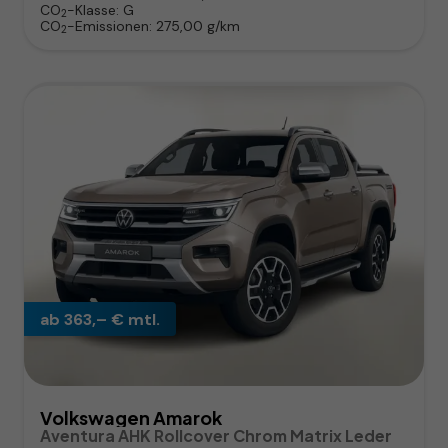
CO
-Klasse:
G
2
CO
-Emissionen:
275,00 g/km
2
ab 363,– € mtl.
Volkswagen Amarok
Aventura AHK Rollcover Chrom Matrix Leder