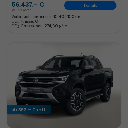
56.437,– €
Details
incl. 19% MwSt.
Verbrauch kombiniert:
10,40 l/100km
CO
-Klasse:
G
2
CO
-Emissionen:
274,00 g/km
2
ab 362,– € mtl.