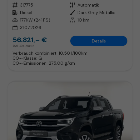
Fahrzeugnr.
317775
Getriebe
Automatik
Kraftstoff
Diesel
Außenfarbe
Dark Grey Metallic
Leistung
177 kW (241 PS)
Kilometerstand
10 km
31.07.2026
56.821,– €
Details
incl. 19% MwSt.
Verbrauch kombiniert:
10,50 l/100km
CO
-Klasse:
G
2
CO
-Emissionen:
275,00 g/km
2