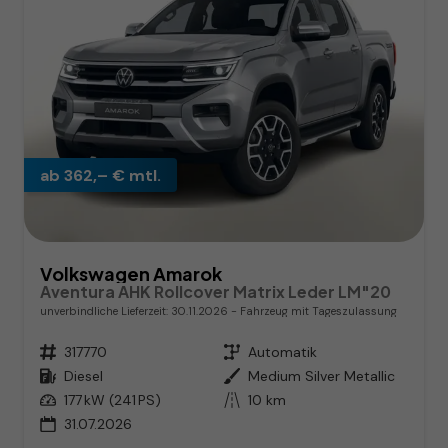
ab 362,– € mtl.
Volkswagen Amarok
Aventura AHK Rollcover Matrix Leder LM"20
unverbindliche Lieferzeit:
30.11.2026
Fahrzeug mit Tageszulassung
Fahrzeugnr.
317770
Getriebe
Automatik
Kraftstoff
Diesel
Außenfarbe
Medium Silver Metallic
Leistung
177 kW (241 PS)
Kilometerstand
10 km
31.07.2026