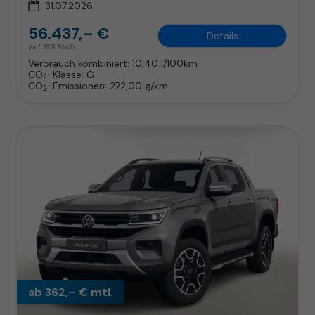
31.07.2026
56.437,– €
Details
incl. 19% MwSt.
Verbrauch kombiniert:
10,40 l/100km
CO
-Klasse:
G
2
CO
-Emissionen:
272,00 g/km
2
ab 362,– € mtl.