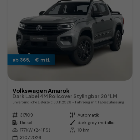
ab 365,– € mtl.
Volkswagen Amarok
Dark Label 4M Rollcover Stylingbar 20"LM
unverbindliche Lieferzeit:
30.11.2026
Fahrzeug mit Tageszulassung
Fahrzeugnr.
317109
Getriebe
Automatik
Kraftstoff
Diesel
Außenfarbe
dark grey metallic
Leistung
177 kW (241 PS)
Kilometerstand
10 km
31.07.2026