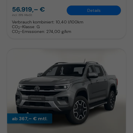
56.919,– €
Details
incl. 19% MwSt.
Verbrauch kombiniert:
10,40 l/100km
CO
-Klasse:
G
2
CO
-Emissionen:
274,00 g/km
2
ab 367,– € mtl.