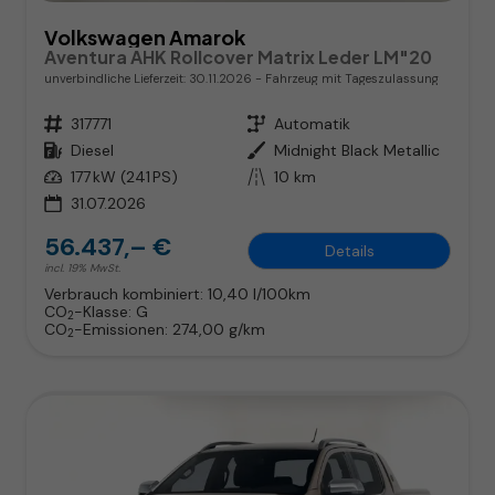
Volkswagen Amarok
Aventura AHK Rollcover Matrix Leder LM"20
unverbindliche Lieferzeit:
30.11.2026
Fahrzeug mit Tageszulassung
Fahrzeugnr.
317771
Getriebe
Automatik
Kraftstoff
Diesel
Außenfarbe
Midnight Black Metallic
Leistung
177 kW (241 PS)
Kilometerstand
10 km
31.07.2026
56.437,– €
Details
incl. 19% MwSt.
Verbrauch kombiniert:
10,40 l/100km
CO
-Klasse:
G
2
CO
-Emissionen:
274,00 g/km
2