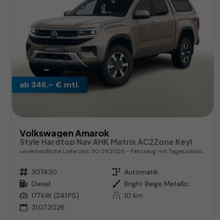
ab 346,– € mtl.
Volkswagen Amarok
Style Hardtop Nav AHK Matrix AC2Zone Keyl
unverbindliche Lieferzeit:
30.09.2026
Fahrzeug mit Tageszulassung
Fahrzeugnr.
307430
Getriebe
Automatik
Kraftstoff
Diesel
Außenfarbe
Bright Beige Metallic
Leistung
177 kW (241 PS)
Kilometerstand
10 km
31.07.2026