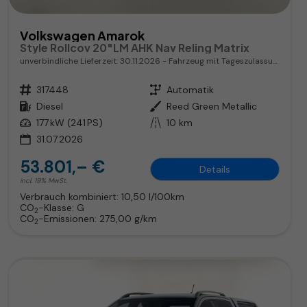
Volkswagen Amarok
Style Rollcov 20"LM AHK Nav Reling Matrix
unverbindliche Lieferzeit:
30.11.2026
Fahrzeug mit Tageszulassung
Fahrzeugnr.
317448
Getriebe
Automatik
Kraftstoff
Diesel
Außenfarbe
Reed Green Metallic
Leistung
177 kW (241 PS)
Kilometerstand
10 km
31.07.2026
53.801,– €
Details
incl. 19% MwSt.
Verbrauch kombiniert:
10,50 l/100km
CO
-Klasse:
G
2
CO
-Emissionen:
275,00 g/km
2