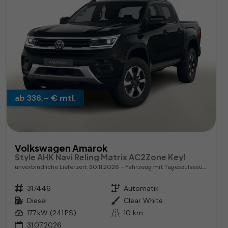
ab 336,– € mtl.
Volkswagen Amarok
Style AHK Navi Reling Matrix AC2Zone Keyl
unverbindliche Lieferzeit:
30.11.2026
Fahrzeug mit Tageszulassung
Fahrzeugnr.
317446
Getriebe
Automatik
Kraftstoff
Diesel
Außenfarbe
Clear White
Leistung
177 kW (241 PS)
Kilometerstand
10 km
31.07.2026