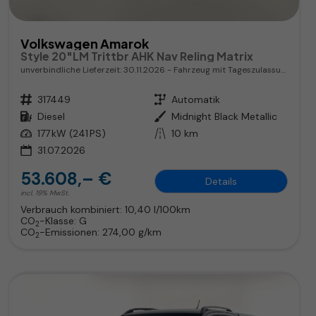
Volkswagen Amarok
Style 20"LM Trittbr AHK Nav Reling Matrix
unverbindliche Lieferzeit:
30.11.2026
Fahrzeug mit Tageszulassung
Fahrzeugnr.
317449
Getriebe
Automatik
Kraftstoff
Diesel
Außenfarbe
Midnight Black Metallic
Leistung
177 kW (241 PS)
Kilometerstand
10 km
31.07.2026
53.608,– €
Details
incl. 19% MwSt.
Verbrauch kombiniert:
10,40 l/100km
CO
-Klasse:
G
2
CO
-Emissionen:
274,00 g/km
2