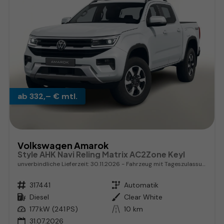
ab 332,– € mtl.
Volkswagen Amarok
Style AHK Navi Reling Matrix AC2Zone Keyl
unverbindliche Lieferzeit:
30.11.2026
Fahrzeug mit Tageszulassung
Fahrzeugnr.
317441
Getriebe
Automatik
Kraftstoff
Diesel
Außenfarbe
Clear White
Leistung
177 kW (241 PS)
Kilometerstand
10 km
31.07.2026