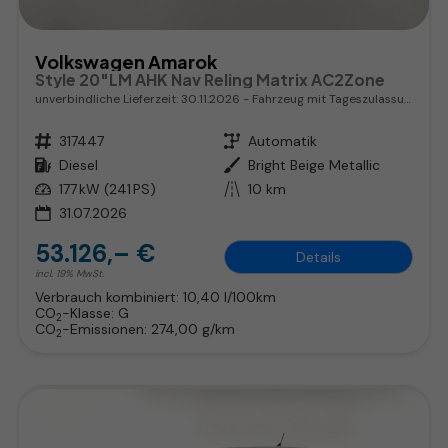
Volkswagen Amarok
Style 20"LM AHK Nav Reling Matrix AC2Zone
unverbindliche Lieferzeit:
30.11.2026
Fahrzeug mit Tageszulassung
Fahrzeugnr.
317447
Getriebe
Automatik
Kraftstoff
Diesel
Außenfarbe
Bright Beige Metallic
Leistung
177 kW (241 PS)
Kilometerstand
10 km
31.07.2026
53.126,– €
Details
incl. 19% MwSt.
Verbrauch kombiniert:
10,40 l/100km
CO
-Klasse:
G
2
CO
-Emissionen:
274,00 g/km
2