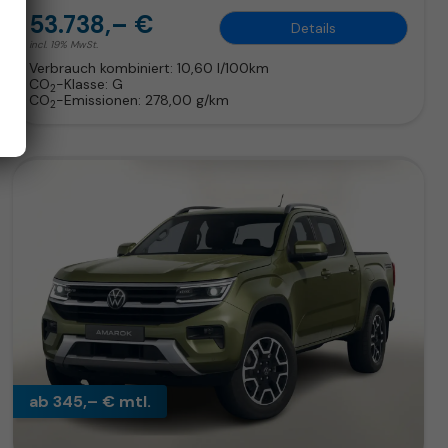
53.738,– €
Details
incl. 19% MwSt.
Verbrauch kombiniert:
10,60 l/100km
CO
-Klasse:
G
2
CO
-Emissionen:
278,00 g/km
2
ab 345,– € mtl.