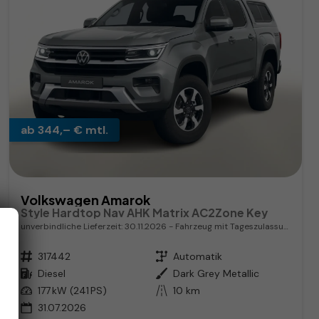
ab 344,– € mtl.
Volkswagen Amarok
Style Hardtop Nav AHK Matrix AC2Zone Key
unverbindliche Lieferzeit:
30.11.2026
Fahrzeug mit Tageszulassung
Fahrzeugnr.
317442
Getriebe
Automatik
Kraftstoff
Diesel
Außenfarbe
Dark Grey Metallic
Leistung
177 kW (241 PS)
Kilometerstand
10 km
31.07.2026