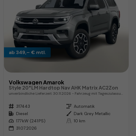
ab 349,– € mtl.
Volkswagen Amarok
Style 20"LM Hardtop Nav AHK Matrix AC2Zon
unverbindliche Lieferzeit:
30.11.2026
Fahrzeug mit Tageszulassung
Fahrzeugnr.
317443
Getriebe
Automatik
Kraftstoff
Diesel
Außenfarbe
Dark Grey Metallic
Leistung
177 kW (241 PS)
Kilometerstand
10 km
31.07.2026