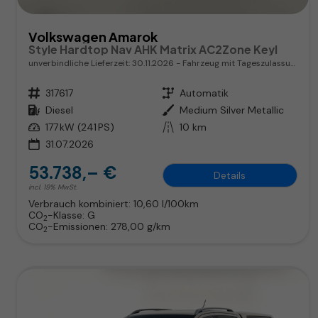
Volkswagen Amarok
Style Hardtop Nav AHK Matrix AC2Zone Keyl
unverbindliche Lieferzeit:
30.11.2026
Fahrzeug mit Tageszulassung
Fahrzeugnr.
317617
Getriebe
Automatik
Kraftstoff
Diesel
Außenfarbe
Medium Silver Metallic
Leistung
177 kW (241 PS)
Kilometerstand
10 km
31.07.2026
53.738,– €
Details
incl. 19% MwSt.
Verbrauch kombiniert:
10,60 l/100km
CO
-Klasse:
G
2
CO
-Emissionen:
278,00 g/km
2