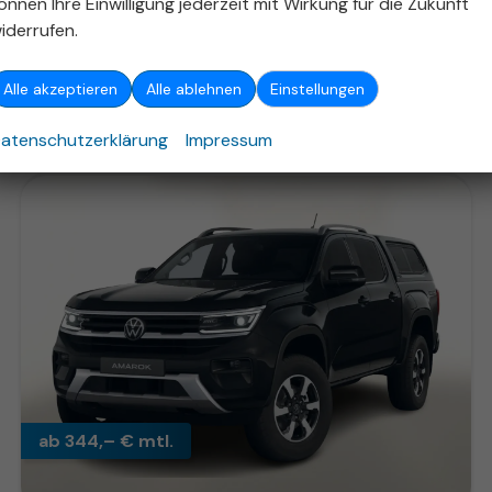
önnen Ihre Einwilligung jederzeit mit Wirkung für die Zukunft
53.738,– €
iderrufen.
Details
incl. 19% MwSt.
Verbrauch kombiniert:
10,60 l/100km
Alle akzeptieren
Alle ablehnen
Einstellungen
CO
-Klasse:
G
2
CO
-Emissionen:
278,00 g/km
2
atenschutzerklärung
Impressum
ab 344,– € mtl.