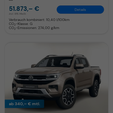
51.873,– €
Details
incl. 19% MwSt.
Verbrauch kombiniert:
10,40 l/100km
CO
-Klasse:
G
2
CO
-Emissionen:
274,00 g/km
2
ab 340,– € mtl.