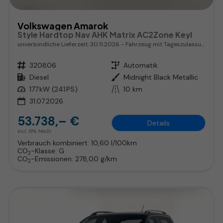
Volkswagen Amarok
Style Hardtop Nav AHK Matrix AC2Zone Keyl
unverbindliche Lieferzeit:
30.11.2026
Fahrzeug mit Tageszulassung
Fahrzeugnr.
320806
Getriebe
Automatik
Kraftstoff
Diesel
Außenfarbe
Midnight Black Metallic
Leistung
177 kW (241 PS)
Kilometerstand
10 km
31.07.2026
53.738,– €
Details
incl. 19% MwSt.
Verbrauch kombiniert:
10,60 l/100km
CO
-Klasse:
G
2
CO
-Emissionen:
278,00 g/km
2