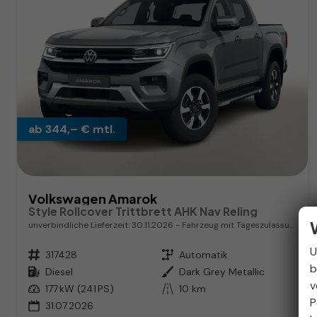
ab 344,– € mtl.
Volkswagen Amarok
Style Rollcover Trittbrett AHK Nav Reling
unverbindliche Lieferzeit:
30.11.2026
Fahrzeug mit Tageszulassung
U
Fahrzeugnr.
317428
Getriebe
Automatik
b
Kraftstoff
Diesel
Außenfarbe
Dark Grey Metallic
v
Leistung
177 kW (241 PS)
Kilometerstand
10 km
P
31.07.2026