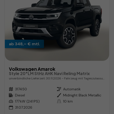
ab 348,– € mtl.
Volkswagen Amarok
Style 20"LM StHz AHK Navi Reling Matrix
unverbindliche Lieferzeit:
30.11.2026
Fahrzeug mit Tageszulassung
Fahrzeugnr.
317450
Getriebe
Automatik
Kraftstoff
Diesel
Außenfarbe
Midnight Black Metallic
Leistung
177 kW (241 PS)
Kilometerstand
10 km
31.07.2026