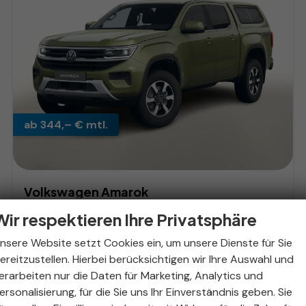
ab 344,– € mtl.
Volkswagen Amarok
Style Hardtop Nav AHK Matrix AC2Zone Keyl
Wir respektieren Ihre Privatsphäre
unverbindliche Lieferzeit:
30.09.2026
Fahrzeug mit Tageszulassung
nsere Website setzt Cookies ein, um unsere Dienste für Sie
Fahrzeugnr.
307431
Getriebe
Automatik
ereitzustellen. Hierbei berücksichtigen wir Ihre Auswahl und
Kraftstoff
Diesel
Außenfarbe
Reed Green Metallic
erarbeiten nur die Daten für Marketing, Analytics und
Leistung
177 kW (241 PS)
Kilometerstand
10 km
ersonalisierung, für die Sie uns Ihr Einverständnis geben. Sie
31.07.2026