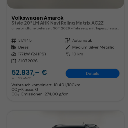
Volkswagen Amarok
Style 20"LM AHK Navi Reling Matrix AC2Z
unverbindliche Lieferzeit:
30.11.2026
Fahrzeug mit Tageszulassung
Fahrzeugnr.
317445
Getriebe
Automatik
Kraftstoff
Diesel
Außenfarbe
Medium Silver Metallic
Leistung
177 kW (241 PS)
Kilometerstand
10 km
31.07.2026
52.837,– €
Details
incl. 19% MwSt.
Verbrauch kombiniert:
10,40 l/100km
CO
-Klasse:
G
2
CO
-Emissionen:
274,00 g/km
2