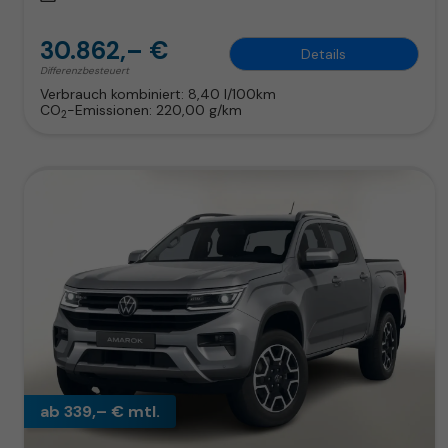
30.862,– €
Details
Differenzbesteuert
Verbrauch kombiniert:
8,40 l/100km
CO
-Emissionen:
220,00 g/km
2
ab 339,– € mtl.