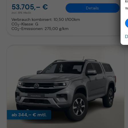
k
53.705,– €
w
Details
incl. 19% MwSt.
Verbrauch kombiniert:
10,50 l/100km
CO
-Klasse:
G
2
CO
-Emissionen:
275,00 g/km
2
D
ab 344,– € mtl.