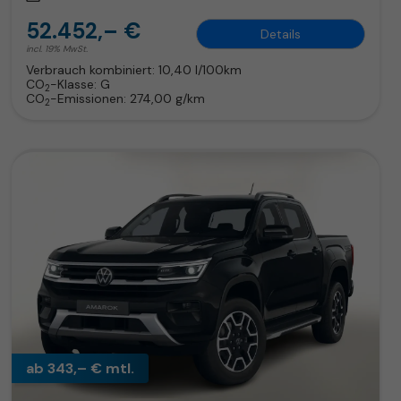
52.452,– €
Details
incl. 19% MwSt.
Verbrauch kombiniert:
10,40 l/100km
CO
-Klasse:
G
2
CO
-Emissionen:
274,00 g/km
2
ab 343,– € mtl.