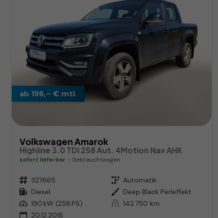
ab 198,– € mtl.
Volkswagen Amarok
Highline 3.0 TDI 258 Aut. 4Motion Nav AHK
sofort lieferbar
Gebrauchtwagen
Fahrzeugnr.
327665
Getriebe
Automatik
Kraftstoff
Diesel
Außenfarbe
Deep Black Perleffekt
Leistung
190 kW (258 PS)
Kilometerstand
142.750 km
20.12.2018