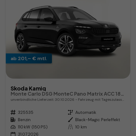
ab 201,– € mtl.
Skoda Kamiq
Monte Carlo DSG MonteC Pano Matrix ACC 18Z el.Heck SHZ
unverbindliche Lieferzeit:
30.10.2026
Fahrzeug mit Tageszulassung
Fahrzeugnr.
325535
Getriebe
Automatik
Kraftstoff
Benzin
Außenfarbe
Black-Magic Perleffekt
Leistung
110 kW (150 PS)
Kilometerstand
10 km
31.07.2026