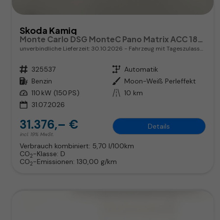
Skoda Kamiq
Monte Carlo DSG MonteC Pano Matrix ACC 18Z el.Heck SHZ
unverbindliche Lieferzeit:
30.10.2026
Fahrzeug mit Tageszulassung
Fahrzeugnr.
325537
Getriebe
Automatik
Kraftstoff
Benzin
Außenfarbe
Moon-Weiß Perleffekt
Leistung
110 kW (150 PS)
Kilometerstand
10 km
31.07.2026
31.376,– €
Details
incl. 19% MwSt.
Verbrauch kombiniert:
5,70 l/100km
CO
-Klasse:
D
2
CO
-Emissionen:
130,00 g/km
2