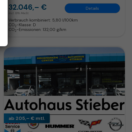
32.046,– €
Details
incl. 19% MwSt.
Verbrauch kombiniert:
5,80 l/100km
CO
-Klasse:
D
2
CO
-Emissionen:
132,00 g/km
2
ab 205,– € mtl.