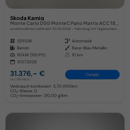
Skoda Kamiq
Monte Carlo DSG MonteC Pano Matrix ACC 18Z el.Heck SHZ
unverbindliche Lieferzeit:
30.10.2026
Fahrzeug mit Tageszulassung
Fahrzeugnr.
325538
Getriebe
Automatik
Kraftstoff
Benzin
Außenfarbe
Race-Blau Metallic
Leistung
110 kW (150 PS)
Kilometerstand
10 km
31.07.2026
31.376,– €
Details
incl. 19% MwSt.
Verbrauch kombiniert:
5,70 l/100km
CO
-Klasse:
D
2
CO
-Emissionen:
130,00 g/km
2