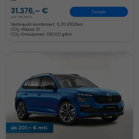
31.376,– €
Details
incl. 19% MwSt.
Verbrauch kombiniert:
5,70 l/100km
CO
-Klasse:
D
2
CO
-Emissionen:
130,00 g/km
2
ab 201,– € mtl.