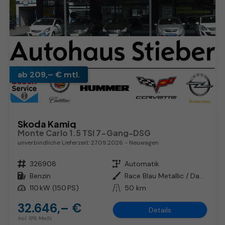
ab 209,– € mtl.
Skoda Kamiq
Monte Carlo 1.5 TSI 7-Gang-DSG
unverbindliche Lieferzeit:
27.09.2026
Neuwagen
Fahrzeugnr.
326908
Getriebe
Automatik
Kraftstoff
Benzin
Außenfarbe
Race Blau Metallic / Dach Schwarz
Leistung
110 kW (150 PS)
Kilometerstand
50 km
32.646,– €
Details
incl. 19% MwSt.