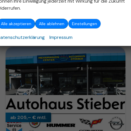
önnen Ihre Einwilligung jederzeit mit Wirkung für die Zukunft
31.846,– €
iderrufen.
Details
incl. 19% MwSt.
Verbrauch kombiniert:
5,90 l/100km
Alle akzeptieren
Alle ablehnen
Einstellungen
CO
-Klasse:
D
2
CO
-Emissionen:
133,00 g/km
2
atenschutzerklärung
Impressum
ab 205,– € mtl.