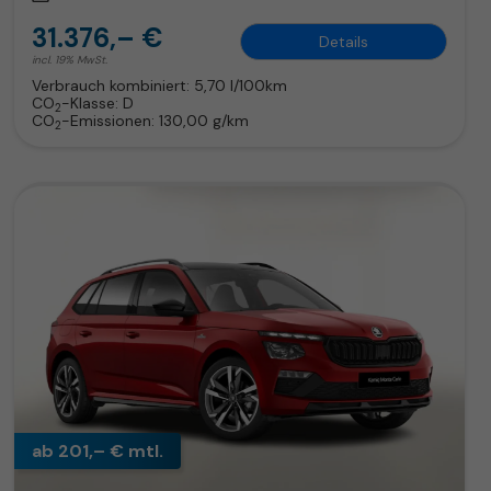
31.376,– €
Details
incl. 19% MwSt.
Verbrauch kombiniert:
5,70 l/100km
CO
-Klasse:
D
2
CO
-Emissionen:
130,00 g/km
2
ab 201,– € mtl.