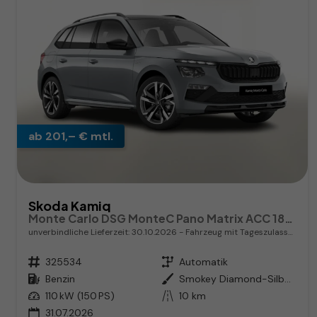
ab 201,– € mtl.
Skoda Kamiq
Monte Carlo DSG MonteC Pano Matrix ACC 18Z el.Heck SHZ
unverbindliche Lieferzeit:
30.10.2026
Fahrzeug mit Tageszulassung
Fahrzeugnr.
325534
Getriebe
Automatik
Kraftstoff
Benzin
Außenfarbe
Smokey Diamond-Silber Metallic
Leistung
110 kW (150 PS)
Kilometerstand
10 km
31.07.2026