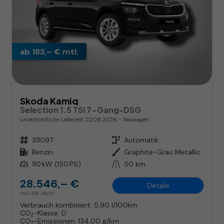
ab 183,– € mtl.
Skoda Kamiq
Selection 1.5 TSI 7-Gang-DSG
unverbindliche Lieferzeit:
22.08.2026
Neuwagen
Fahrzeugnr.
311097
Getriebe
Automatik
Kraftstoff
Benzin
Außenfarbe
Graphite-Grau Metallic
Leistung
110 kW (150 PS)
Kilometerstand
50 km
28.546,– €
Details
incl. 19% MwSt.
Verbrauch kombiniert:
5,90 l/100km
CO
-Klasse:
D
2
CO
-Emissionen:
134,00 g/km
2