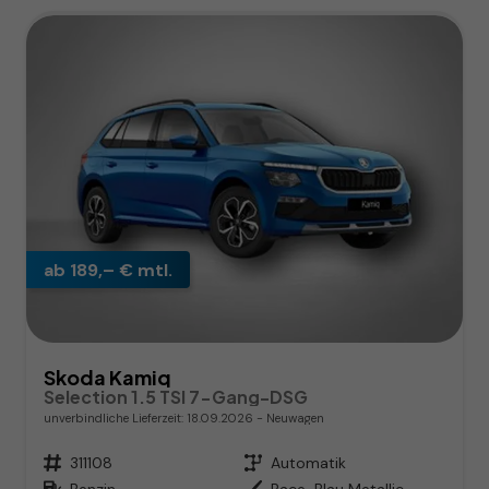
ab 189,– € mtl.
Skoda Kamiq
Selection 1.5 TSI 7-Gang-DSG
unverbindliche Lieferzeit:
18.09.2026
Neuwagen
Fahrzeugnr.
311108
Getriebe
Automatik
Kraftstoff
Benzin
Außenfarbe
Race-Blau Metallic