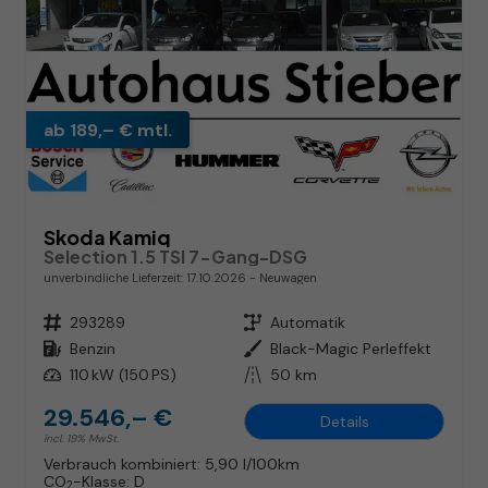
ab 189,– € mtl.
Skoda Kamiq
Selection 1.5 TSI 7-Gang-DSG
unverbindliche Lieferzeit:
17.10.2026
Neuwagen
Fahrzeugnr.
293289
Getriebe
Automatik
Kraftstoff
Benzin
Außenfarbe
Black-Magic Perleffekt
Leistung
110 kW (150 PS)
Kilometerstand
50 km
29.546,– €
Details
incl. 19% MwSt.
Verbrauch kombiniert:
5,90 l/100km
CO
-Klasse:
D
2