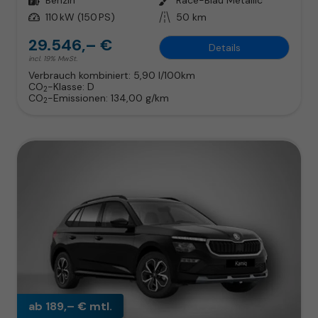
Leistung
110 kW (150 PS)
Kilometerstand
50 km
29.546,– €
Details
incl. 19% MwSt.
Verbrauch kombiniert:
5,90 l/100km
CO
-Klasse:
D
2
CO
-Emissionen:
134,00 g/km
2
ab 189,– € mtl.