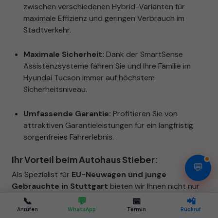
zwischen verschiedenen Hybrid-Varianten für
maximale Effizienz und geringen Verbrauch im
Stadtverkehr.
Maximale Sicherheit:
Dank der SmartSense
Assistenzsysteme fahren Sie und Ihre Familie im
Hyundai Tucson immer auf höchstem
Sicherheitsniveau.
Umfassende Garantie:
Profitieren Sie von
attraktiven Garantieleistungen für ein langfristig
sorgenfreies Fahrerlebnis.
Ihr Vorteil beim Autohaus Stieber:
💬
Als Spezialist für
EU-Neuwagen und junge
Gebrauchte in Stuttgart
bieten wir Ihnen nicht nur
attraktive Konditionen für den
Kauf Ihres Hyundai
📞
💬
📅
📲
Tucson
, sondern auch maßgeschneiderte
Anrufen
WhatsApp
Termin
Rückruf