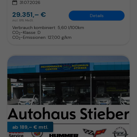
31.07.2026
29.351,– €
Details
incl. 19% MwSt.
Verbrauch kombiniert:
5,60 l/100km
CO
-Klasse:
D
2
CO
-Emissionen:
127,00 g/km
2
ab 189,– € mtl.