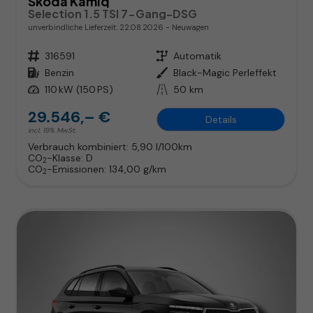
Skoda Kamiq
Selection 1.5 TSI 7-Gang-DSG
unverbindliche Lieferzeit:
22.08.2026
Neuwagen
Fahrzeugnr.
316591
Getriebe
Automatik
Kraftstoff
Benzin
Außenfarbe
Black-Magic Perleffekt
Leistung
110 kW (150 PS)
Kilometerstand
50 km
29.546,– €
Details
incl. 19% MwSt.
Verbrauch kombiniert:
5,90 l/100km
CO
-Klasse:
D
2
CO
-Emissionen:
134,00 g/km
2