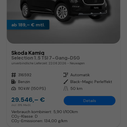
ab 189,– € mtl.
Skoda Kamiq
Selection 1.5 TSI 7-Gang-DSG
unverbindliche Lieferzeit:
22.08.2026
Neuwagen
Fahrzeugnr.
316592
Getriebe
Automatik
Kraftstoff
Benzin
Außenfarbe
Black-Magic Perleffekt
Leistung
110 kW (150 PS)
Kilometerstand
50 km
29.546,– €
Details
incl. 19% MwSt.
Verbrauch kombiniert:
5,90 l/100km
CO
-Klasse:
D
2
CO
-Emissionen:
134,00 g/km
2