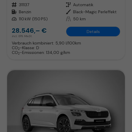
Fahrzeugnr.
311137
Getriebe
Automatik
Kraftstoff
Benzin
Außenfarbe
Black-Magic Perleffekt
Leistung
110 kW (150 PS)
Kilometerstand
50 km
28.546,– €
Details
incl. 19% MwSt.
Verbrauch kombiniert:
5,90 l/100km
CO
-Klasse:
D
2
CO
-Emissionen:
134,00 g/km
2