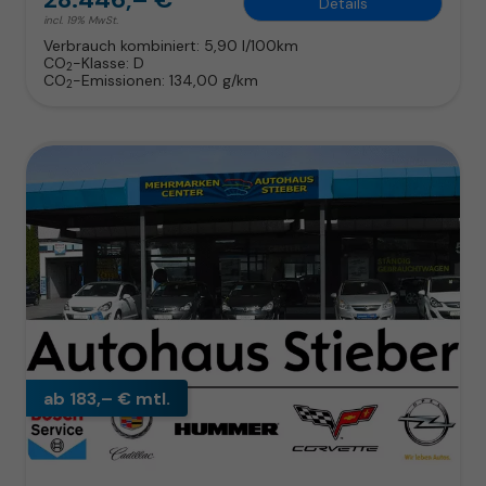
Details
incl. 19% MwSt.
Verbrauch kombiniert:
5,90 l/100km
CO
-Klasse:
D
2
CO
-Emissionen:
134,00 g/km
2
ab 183,– € mtl.