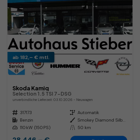
ab 182,– € mtl.
Skoda Kamiq
Selection 1.5 TSI 7-DSG
unverbindliche Lieferzeit:
03.10.2026
Neuwagen
Fahrzeugnr.
317173
Getriebe
Automatik
Kraftstoff
Benzin
Außenfarbe
Smokey Diamond Silber Metallic
Leistung
110 kW (150 PS)
Kilometerstand
50 km
28.446,– €