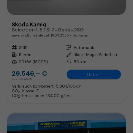
Skoda Kamiq
Selection 1.5 TSI 7-Gang-DSG
unverbindliche Lieferzeit:
18.09.2026
Neuwagen
Fahrzeugnr.
311111
Getriebe
Automatik
Kraftstoff
Benzin
Außenfarbe
Black-Magic Perleffekt
Leistung
110 kW (150 PS)
Kilometerstand
50 km
29.546,– €
Details
incl. 19% MwSt.
Verbrauch kombiniert:
5,90 l/100km
CO
-Klasse:
D
2
CO
-Emissionen:
134,00 g/km
2