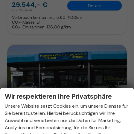
29.544,– €
Details
incl. 19% MwSt.
Verbrauch kombiniert:
5,60 l/100km
CO
-Klasse:
D
2
CO
-Emissionen:
128,00 g/km
2
Wir respektieren Ihre Privatsphäre
Unsere Website setzt Cookies ein, um unsere Dienste für
Sie bereitzustellen. Hierbei berücksichtigen wir Ihre
ab 189,– € mtl.
Auswahl und verarbeiten nur die Daten für Marketing,
Analytics und Personalisierung, für die Sie uns Ihr