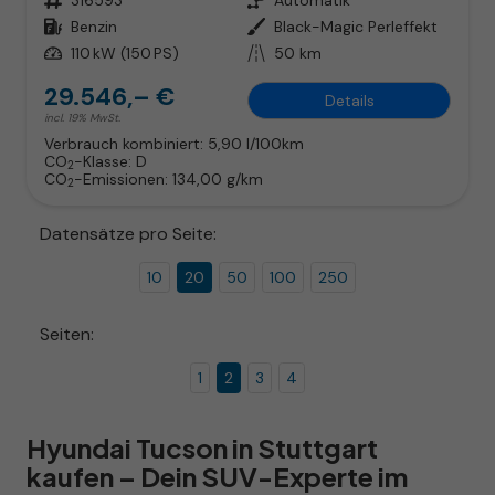
Kraftstoff
Benzin
Außenfarbe
Black-Magic Perleffekt
Leistung
110 kW (150 PS)
Kilometerstand
50 km
29.546,– €
Details
incl. 19% MwSt.
Verbrauch kombiniert:
5,90 l/100km
CO
-Klasse:
D
2
CO
-Emissionen:
134,00 g/km
2
Datensätze pro Seite:
10
20
50
100
250
Seiten:
1
2
3
4
Hyundai Tucson in Stuttgart
kaufen – Dein SUV-Experte im