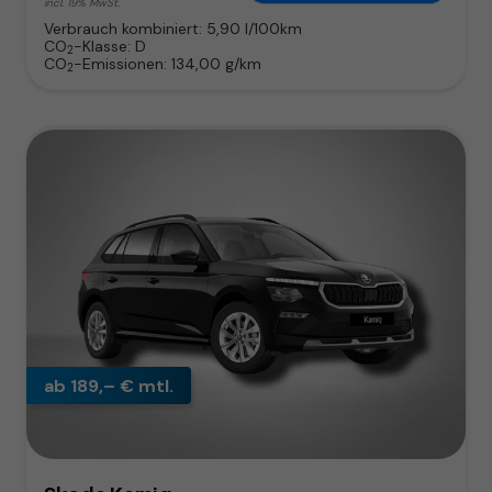
incl. 19% MwSt.
Verbrauch kombiniert:
5,90 l/100km
CO
-Klasse:
D
2
CO
-Emissionen:
134,00 g/km
2
ab 189,– € mtl.