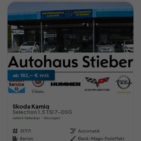
ab 182,– € mtl.
Skoda Kamiq
Selection 1.5 TSI 7-DSG
sofort lieferbar
Neuwagen
Fahrzeugnr.
317171
Getriebe
Automatik
Kraftstoff
Benzin
Außenfarbe
Black-Magic Perleffekt