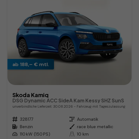
ab 188,– € mtl.
Skoda Kamiq
DSG Dynamic ACC SideA Kam Kessy SHZ SunS
unverbindliche Lieferzeit:
30.08.2026
Fahrzeug mit Tageszulassung
Fahrzeugnr.
328177
Getriebe
Automatik
Kraftstoff
Benzin
Außenfarbe
race blue metallic
Leistung
110 kW (150 PS)
Kilometerstand
10 km