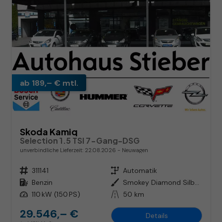
ab 189,– € mtl.
Skoda Kamiq
Selection 1.5 TSI 7-Gang-DSG
unverbindliche Lieferzeit:
22.08.2026
Neuwagen
Fahrzeugnr.
311141
Getriebe
Automatik
Kraftstoff
Benzin
Außenfarbe
Smokey Diamond Silber Metallic
Leistung
110 kW (150 PS)
Kilometerstand
50 km
29.546,– €
Details