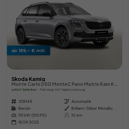
ab 189,– € mtl.
Skoda Kamiq
Monte Carlo DSG MonteC Pano Matrix Kam Kessy SHZ SunS
sofort lieferbar
Fahrzeug mit Tageszulassung
Fahrzeugnr.
328148
Getriebe
Automatik
Kraftstoff
Benzin
Außenfarbe
Brillant-Silber Metallic / Dachf
Leistung
110 kW (150 PS)
Kilometerstand
10 km
16.09.2025