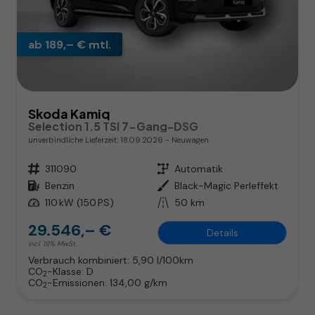
ab 189,– € mtl.
Skoda Kamiq
Selection 1.5 TSI 7-Gang-DSG
unverbindliche Lieferzeit:
18.09.2026
Neuwagen
Fahrzeugnr.
311090
Getriebe
Automatik
Kraftstoff
Benzin
Außenfarbe
Black-Magic Perleffekt
Leistung
110 kW (150 PS)
Kilometerstand
50 km
29.546,– €
Details
incl. 19% MwSt.
Verbrauch kombiniert:
5,90 l/100km
CO
-Klasse:
D
2
CO
-Emissionen:
134,00 g/km
2