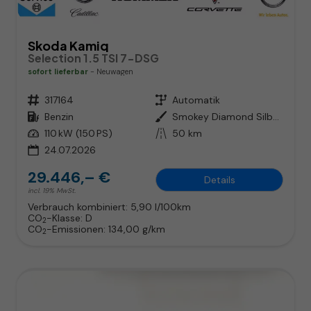
Skoda Kamiq
Selection 1.5 TSI 7-DSG
sofort lieferbar
Neuwagen
Fahrzeugnr.
317164
Getriebe
Automatik
Kraftstoff
Benzin
Außenfarbe
Smokey Diamond Silber Metallic
Leistung
110 kW (150 PS)
Kilometerstand
50 km
24.07.2026
29.446,– €
Details
incl. 19% MwSt.
Verbrauch kombiniert:
5,90 l/100km
CO
-Klasse:
D
2
CO
-Emissionen:
134,00 g/km
2