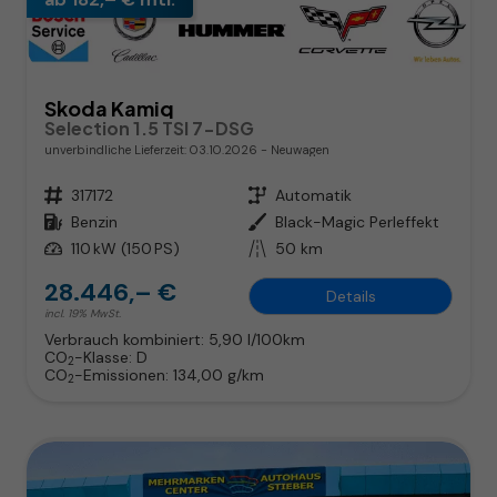
Skoda Kamiq
Selection 1.5 TSI 7-DSG
unverbindliche Lieferzeit:
03.10.2026
Neuwagen
Fahrzeugnr.
317172
Getriebe
Automatik
Kraftstoff
Benzin
Außenfarbe
Black-Magic Perleffekt
Leistung
110 kW (150 PS)
Kilometerstand
50 km
28.446,– €
Details
incl. 19% MwSt.
Verbrauch kombiniert:
5,90 l/100km
CO
-Klasse:
D
2
CO
-Emissionen:
134,00 g/km
2