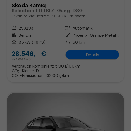
Skoda Kamiq
Selection 1.0 TSI 7-Gang-DSG
unverbindliche Lieferzeit:
17.10.2026
Neuwagen
Fahrzeugnr.
293293
Getriebe
Automatik
Kraftstoff
Benzin
Außenfarbe
Phoenix-Orange Metallic
Leistung
85 kW (116 PS)
Kilometerstand
50 km
28.546,– €
Details
incl. 19% MwSt.
Verbrauch kombiniert:
5,90 l/100km
CO
-Klasse:
D
2
CO
-Emissionen:
132,00 g/km
2