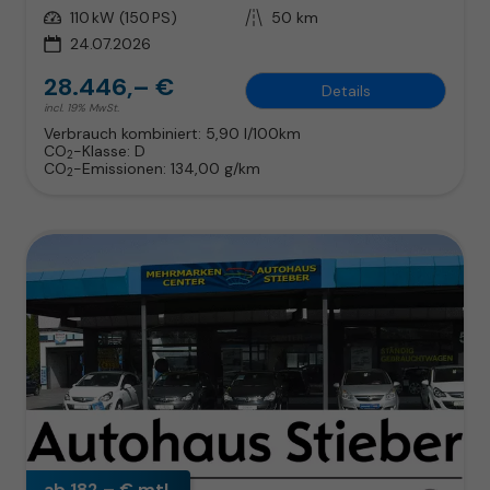
Leistung
110 kW (150 PS)
Kilometerstand
50 km
24.07.2026
28.446,– €
Details
incl. 19% MwSt.
Verbrauch kombiniert:
5,90 l/100km
CO
-Klasse:
D
2
CO
-Emissionen:
134,00 g/km
2
ab 182,– € mtl.