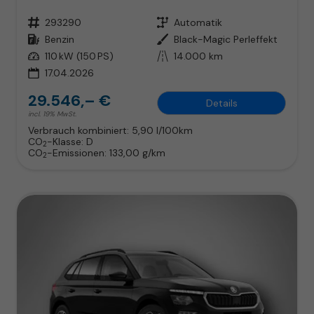
Fahrzeugnr.
293290
Getriebe
Automatik
Kraftstoff
Benzin
Außenfarbe
Black-Magic Perleffekt
Leistung
110 kW (150 PS)
Kilometerstand
14.000 km
17.04.2026
29.546,– €
Details
incl. 19% MwSt.
Verbrauch kombiniert:
5,90 l/100km
CO
-Klasse:
D
2
CO
-Emissionen:
133,00 g/km
2