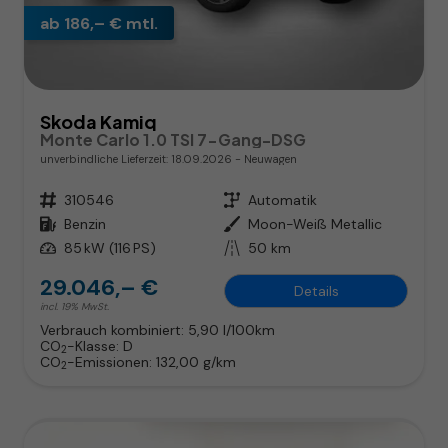
ab 186,– € mtl.
Skoda Kamiq
Monte Carlo 1.0 TSI 7-Gang-DSG
unverbindliche Lieferzeit:
18.09.2026
Neuwagen
Fahrzeugnr.
310546
Getriebe
Automatik
Kraftstoff
Benzin
Außenfarbe
Moon-Weiß Metallic
Leistung
85 kW (116 PS)
Kilometerstand
50 km
29.046,– €
Details
incl. 19% MwSt.
Verbrauch kombiniert:
5,90 l/100km
CO
-Klasse:
D
2
CO
-Emissionen:
132,00 g/km
2