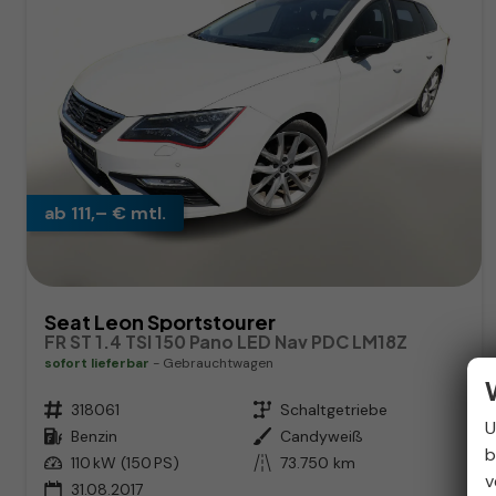
ab 111,– € mtl.
Seat Leon Sportstourer
FR ST 1.4 TSI 150 Pano LED Nav PDC LM18Z
sofort lieferbar
Gebrauchtwagen
Fahrzeugnr.
318061
Getriebe
Schaltgetriebe
U
Kraftstoff
Benzin
Außenfarbe
Candyweiß
b
Leistung
110 kW (150 PS)
Kilometerstand
73.750 km
v
31.08.2017