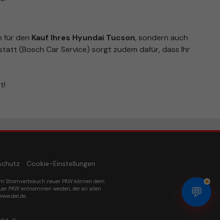
n für den
Kauf Ihres Hyundai Tucson
, sondern auch
tatt (Bosch Car Service) sorgt zudem dafür, dass Ihr
t!
schutz
Cookie-Einstellungen
um Stromverbrauch neuer PKW können dem
💬
euer PKW' entnommen werden, der an allen
www.dat.de.