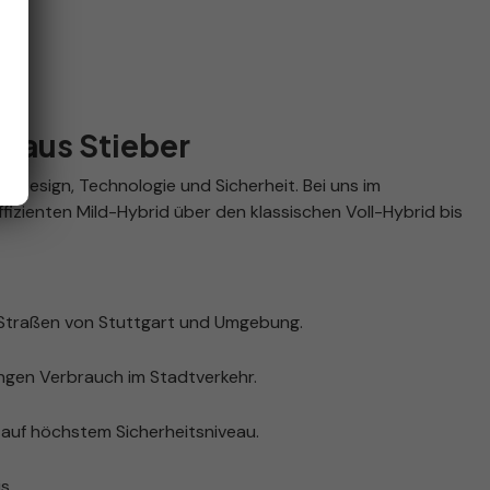
ohaus Stieber
 Design, Technologie und Sicherheit. Bei uns im
izienten Mild-Hybrid über den klassischen Voll-Hybrid bis
 Straßen von Stuttgart und Umgebung.
ingen Verbrauch im Stadtverkehr.
auf höchstem Sicherheitsniveau.
s.