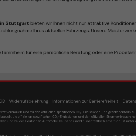
n Stuttgart
bieten wir Ihnen nicht nur attraktive Konditione
zahlungnahme Ihres aktuellen Fahrzeugs. Unsere Meisterwerks
tammheim für eine persönliche Beratung oder eine Probefahr
GB
Widerrufsbelehrung
Informationen zur Barrierefreiheit
Daten
tstoffverbrauch und zu den offiziellen spezifischen CO
-Emissionen und gegebenenfalls z
2
rbrauch, die offiziellen spezifischen CO
-Emissionen und den offiziellen Stromverbrauch n
2
ellen und bei der 'Deutschen Automobil Treuhand GmbH' unentgeltlich erhältlich ist unter 