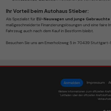
Ihr Vorteil beim Autohaus Stieber:
Als Spezialist für
EU-Neuwagen und junge Gebrauchte i
maßgeschneiderte Finanzierungslösungen und eine faire In
Fahrzeug auch nach dem Kauf in Bestform bleibt.
Besuchen Sie uns am Emerholzweg 5 in 70439 Stuttgart-S
Impressum
A
Anmelden
Weitere Informationen zum offiziellen Kraf
'Leitfaden über den offiziellen Kraftstoffve
Verkaufsst