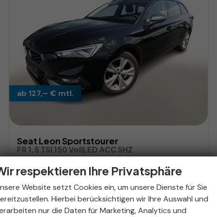
ab 127,– € mtl.
Seat Leon Sportstourer
FR 1.5 TSI 150 VollLED ACC SHZ
sofort lieferbar
Gebrauchtwagen
Wir respektieren Ihre Privatsphäre
Fahrzeugnr.
323032
Getriebe
Schaltgetriebe
nsere Website setzt Cookies ein, um unsere Dienste für Sie
Kraftstoff
Benzin
Außenfarbe
Mythosschwarz Metallic
ereitzustellen. Hierbei berücksichtigen wir Ihre Auswahl und
Leistung
96 kW (131 PS)
Kilometerstand
53.700 km
erarbeiten nur die Daten für Marketing, Analytics und
09.12.2020