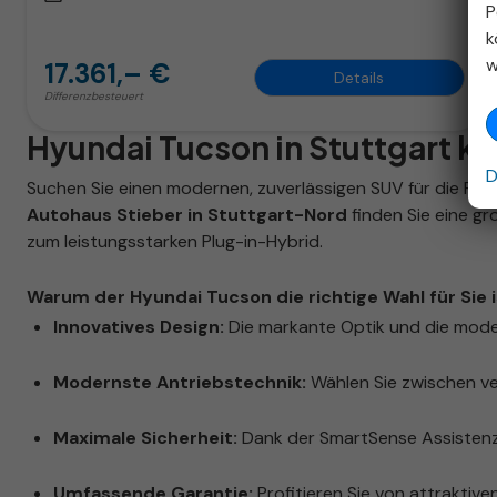
P
k
w
17.361,– €
Details
Differenzbesteuert
Hyundai Tucson in Stuttgart k
D
Suchen Sie einen modernen, zuverlässigen SUV für die Reg
Autohaus Stieber in Stuttgart-Nord
finden Sie eine g
zum leistungsstarken Plug-in-Hybrid.
Warum der Hyundai Tucson die richtige Wahl für Sie i
Innovatives Design:
Die markante Optik und die mode
Modernste Antriebstechnik:
Wählen Sie zwischen ve
Maximale Sicherheit:
Dank der SmartSense Assistenzs
Umfassende Garantie:
Profitieren Sie von attraktiven