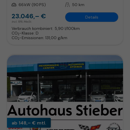
Leistung
66 kW (90 PS)
Kilometerstand
50 km
23.046,– €
Details
incl. 19% MwSt.
Verbrauch kombiniert:
5,90 l/100km
CO
-Klasse:
D
2
CO
-Emissionen:
131,00 g/km
2
ab 148,– € mtl.