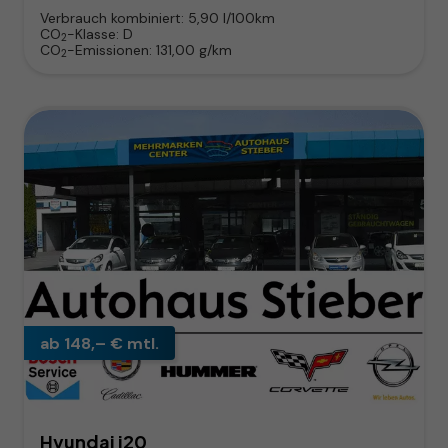
Verbrauch kombiniert:
5,90 l/100km
CO
-Klasse:
D
2
CO
-Emissionen:
131,00 g/km
2
ab 148,– € mtl.
Hyundai i20