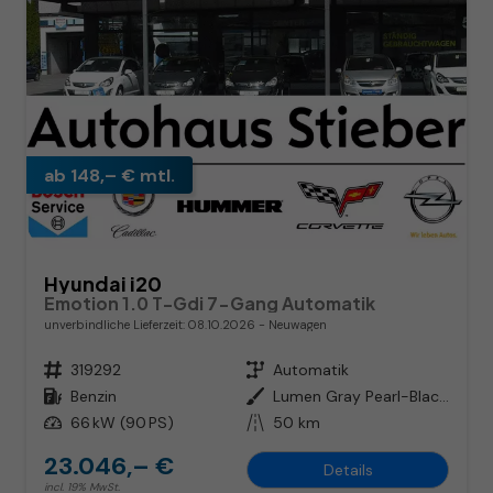
ab 148,– € mtl.
Hyundai i20
Emotion 1.0 T-Gdi 7-Gang Automatik
unverbindliche Lieferzeit:
08.10.2026
Neuwagen
Fahrzeugnr.
319292
Getriebe
Automatik
Kraftstoff
Benzin
Außenfarbe
Lumen Gray Pearl-Black Roof
Leistung
66 kW (90 PS)
Kilometerstand
50 km
23.046,– €
Details
incl. 19% MwSt.