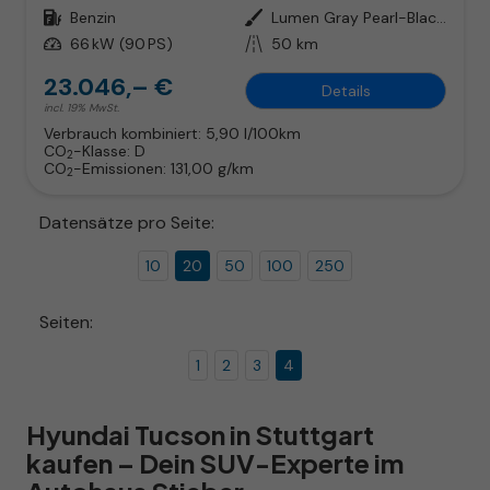
Kraftstoff
Benzin
Außenfarbe
Lumen Gray Pearl-Black Roof
Leistung
66 kW (90 PS)
Kilometerstand
50 km
23.046,– €
Details
incl. 19% MwSt.
Verbrauch kombiniert:
5,90 l/100km
CO
-Klasse:
D
2
CO
-Emissionen:
131,00 g/km
2
Datensätze pro Seite:
10
20
50
100
250
Seiten:
1
2
3
4
Hyundai Tucson in Stuttgart
kaufen – Dein SUV-Experte im