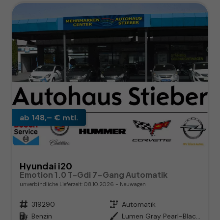
ab 148,– € mtl.
Hyundai i20
Emotion 1.0 T-Gdi 7-Gang Automatik
unverbindliche Lieferzeit:
08.10.2026
Neuwagen
Fahrzeugnr.
319290
Getriebe
Automatik
Kraftstoff
Benzin
Außenfarbe
Lumen Gray Pearl-Black Roof