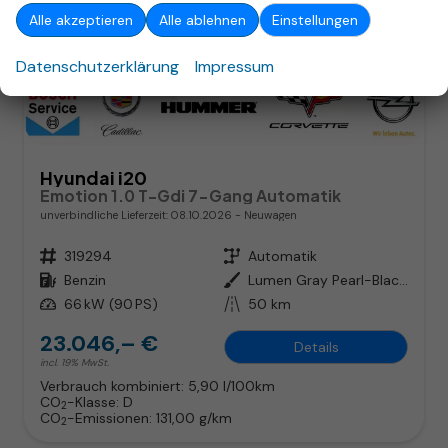
Alle akzeptieren
Alle ablehnen
Einstellungen
Datenschutzerklärung
Impressum
ab 148,– € mtl.
Hyundai i20
Emotion 1.0 T-Gdi 7-Gang Automatik
unverbindliche Lieferzeit:
08.10.2026
Neuwagen
Fahrzeugnr.
319294
Getriebe
Automatik
Kraftstoff
Benzin
Außenfarbe
Lumen Gray Pearl-Black Roof
Leistung
66 kW (90 PS)
Kilometerstand
50 km
23.046,– €
Details
incl. 19% MwSt.
Verbrauch kombiniert:
5,90 l/100km
CO
-Klasse:
D
2
CO
-Emissionen:
131,00 g/km
2