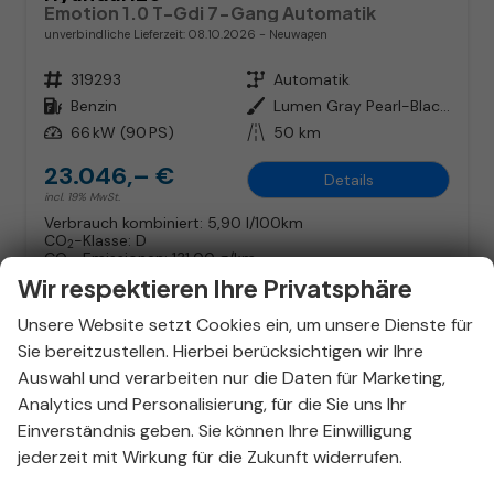
Emotion 1.0 T-Gdi 7-Gang Automatik
unverbindliche Lieferzeit:
08.10.2026
Neuwagen
Fahrzeugnr.
319293
Getriebe
Automatik
Kraftstoff
Benzin
Außenfarbe
Lumen Gray Pearl-Black Roof
Leistung
66 kW (90 PS)
Kilometerstand
50 km
23.046,– €
Details
incl. 19% MwSt.
Verbrauch kombiniert:
5,90 l/100km
CO
-Klasse:
D
2
CO
-Emissionen:
131,00 g/km
2
Wir respektieren Ihre Privatsphäre
Unsere Website setzt Cookies ein, um unsere Dienste für
Sie bereitzustellen. Hierbei berücksichtigen wir Ihre
Auswahl und verarbeiten nur die Daten für Marketing,
Analytics und Personalisierung, für die Sie uns Ihr
Einverständnis geben. Sie können Ihre Einwilligung
jederzeit mit Wirkung für die Zukunft widerrufen.