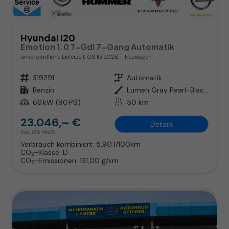
Hyundai i20
Emotion 1.0 T-Gdi 7-Gang Automatik
unverbindliche Lieferzeit:
08.10.2026
Neuwagen
Fahrzeugnr.
319291
Getriebe
Automatik
Kraftstoff
Benzin
Außenfarbe
Lumen Gray Pearl-Black Roof
Leistung
66 kW (90 PS)
Kilometerstand
50 km
23.046,– €
Details
incl. 19% MwSt.
Verbrauch kombiniert:
5,90 l/100km
CO
-Klasse:
D
2
CO
-Emissionen:
131,00 g/km
2