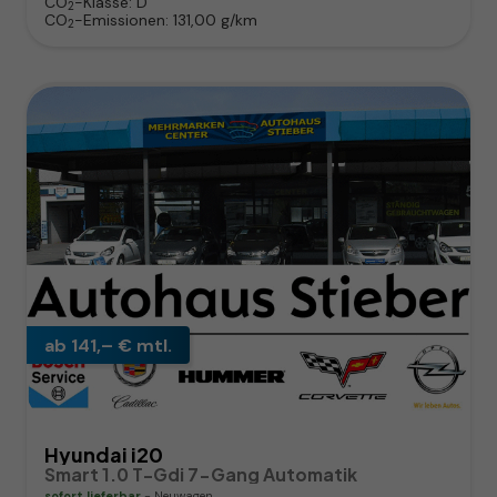
CO
-Klasse:
D
2
CO
-Emissionen:
131,00 g/km
2
ab 141,– € mtl.
Hyundai i20
Smart 1.0 T-Gdi 7-Gang Automatik
sofort lieferbar
Neuwagen