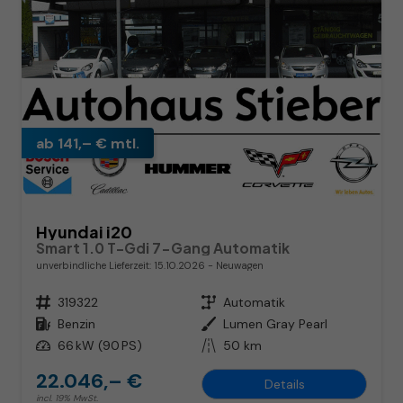
ab 141,– € mtl.
Hyundai i20
Smart 1.0 T-Gdi 7-Gang Automatik
unverbindliche Lieferzeit:
15.10.2026
Neuwagen
Fahrzeugnr.
319322
Getriebe
Automatik
Kraftstoff
Benzin
Außenfarbe
Lumen Gray Pearl
Leistung
66 kW (90 PS)
Kilometerstand
50 km
22.046,– €
Details
incl. 19% MwSt.