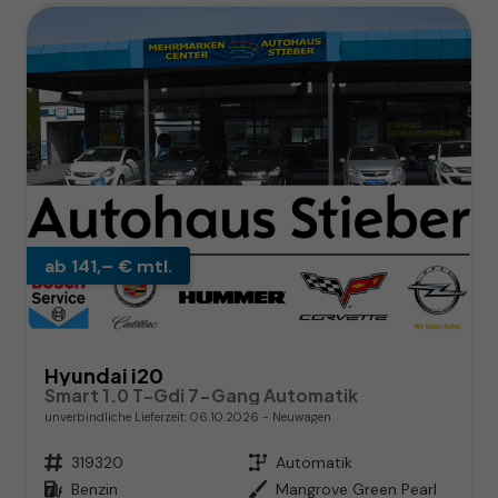
ab 141,– € mtl.
Hyundai i20
Smart 1.0 T-Gdi 7-Gang Automatik
unverbindliche Lieferzeit:
06.10.2026
Neuwagen
Fahrzeugnr.
319320
Getriebe
Automatik
Kraftstoff
Benzin
Außenfarbe
Mangrove Green Pearl