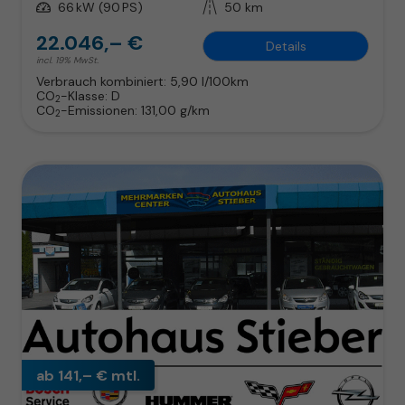
Leistung
66 kW (90 PS)
Kilometerstand
50 km
22.046,– €
Details
incl. 19% MwSt.
Verbrauch kombiniert:
5,90 l/100km
CO
-Klasse:
D
2
CO
-Emissionen:
131,00 g/km
2
ab 141,– € mtl.