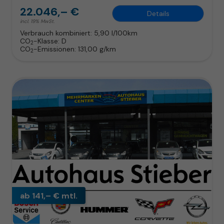
22.046,– €
Details
incl. 19% MwSt.
Verbrauch kombiniert:
5,90 l/100km
CO
-Klasse:
D
2
CO
-Emissionen:
131,00 g/km
2
ab 141,– € mtl.