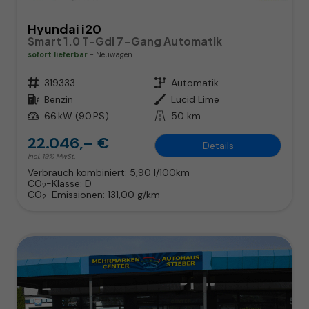
Hyundai i20
Smart 1.0 T-Gdi 7-Gang Automatik
sofort lieferbar
Neuwagen
Fahrzeugnr.
319333
Getriebe
Automatik
Kraftstoff
Benzin
Außenfarbe
Lucid Lime
Leistung
66 kW (90 PS)
Kilometerstand
50 km
22.046,– €
Details
incl. 19% MwSt.
Verbrauch kombiniert:
5,90 l/100km
CO
-Klasse:
D
2
CO
-Emissionen:
131,00 g/km
2