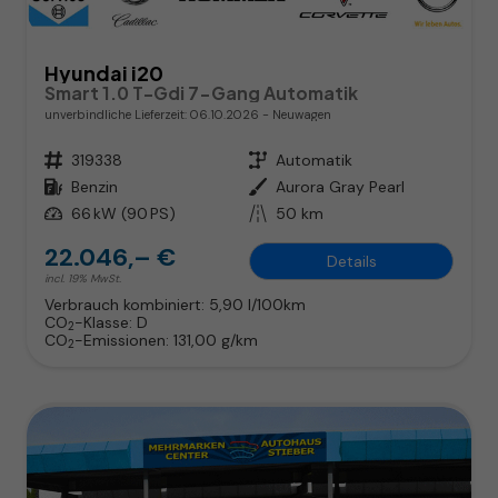
Hyundai i20
Smart 1.0 T-Gdi 7-Gang Automatik
unverbindliche Lieferzeit:
06.10.2026
Neuwagen
Fahrzeugnr.
319338
Getriebe
Automatik
Kraftstoff
Benzin
Außenfarbe
Aurora Gray Pearl
Leistung
66 kW (90 PS)
Kilometerstand
50 km
22.046,– €
Details
incl. 19% MwSt.
Verbrauch kombiniert:
5,90 l/100km
CO
-Klasse:
D
2
CO
-Emissionen:
131,00 g/km
2