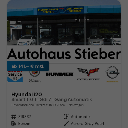
ab 141,– € mtl.
Hyundai i20
Smart 1.0 T-Gdi 7-Gang Automatik
unverbindliche Lieferzeit:
15.10.2026
Neuwagen
Fahrzeugnr.
319337
Getriebe
Automatik
Kraftstoff
Benzin
Außenfarbe
Aurora Gray Pearl