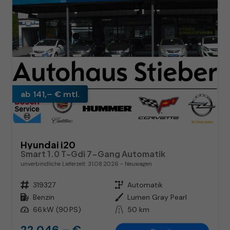
ab 141,– € mtl.
Hyundai i20
Smart 1.0 T-Gdi 7-Gang Automatik
unverbindliche Lieferzeit:
31.08.2026
Neuwagen
Fahrzeugnr.
319327
Getriebe
Automatik
Kraftstoff
Benzin
Außenfarbe
Lumen Gray Pearl
Leistung
66 kW (90 PS)
Kilometerstand
50 km
22.046,– €