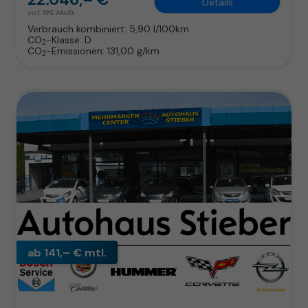
Details
incl. 19% MwSt.
Verbrauch kombiniert:
5,90 l/100km
CO
-Klasse:
D
2
CO
-Emissionen:
131,00 g/km
2
ab 141,– € mtl.