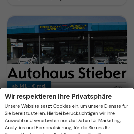
ab 141,– € mtl.
Wir respektieren Ihre Privatsphäre
Unsere Website setzt Cookies ein, um unsere Dienste für
Sie bereitzustellen. Hierbei berücksichtigen wir Ihre
Hyundai i20
Auswahl und verarbeiten nur die Daten für Marketing,
Smart 1.0 T-Gdi 7-Gang Automatik
Analytics und Personalisierung, für die Sie uns Ihr
unverbindliche Lieferzeit:
06.10.2026
Neuwagen