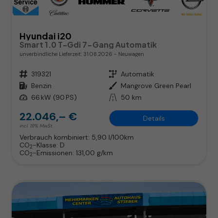
Hyundai i20
Smart 1.0 T-Gdi 7-Gang Automatik
unverbindliche Lieferzeit:
31.08.2026
Neuwagen
Fahrzeugnr.
319321
Getriebe
Automatik
Kraftstoff
Benzin
Außenfarbe
Mangrove Green Pearl
Leistung
66 kW (90 PS)
Kilometerstand
50 km
22.046,– €
Details
incl. 19% MwSt.
Verbrauch kombiniert:
5,90 l/100km
CO
-Klasse:
D
2
CO
-Emissionen:
131,00 g/km
2