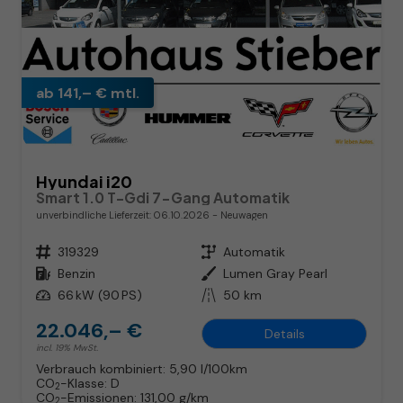
ab 141,– € mtl.
Hyundai i20
Smart 1.0 T-Gdi 7-Gang Automatik
unverbindliche Lieferzeit:
06.10.2026
Neuwagen
Fahrzeugnr.
319329
Getriebe
Automatik
Kraftstoff
Benzin
Außenfarbe
Lumen Gray Pearl
Leistung
66 kW (90 PS)
Kilometerstand
50 km
22.046,– €
Details
incl. 19% MwSt.
Verbrauch kombiniert:
5,90 l/100km
CO
-Klasse:
D
2
CO
-Emissionen:
131,00 g/km
2