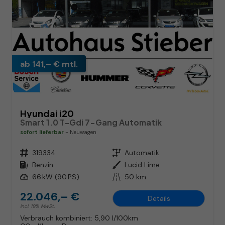
ab 141,– € mtl.
Hyundai i20
Smart 1.0 T-Gdi 7-Gang Automatik
sofort lieferbar
Neuwagen
Fahrzeugnr.
319334
Getriebe
Automatik
Kraftstoff
Benzin
Außenfarbe
Lucid Lime
Leistung
66 kW (90 PS)
Kilometerstand
50 km
22.046,– €
Details
incl. 19% MwSt.
Verbrauch kombiniert:
5,90 l/100km