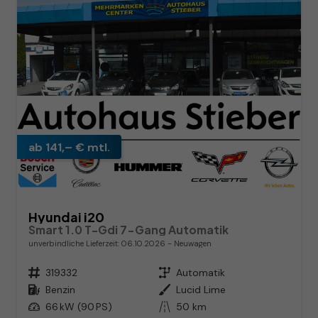
ab 141,– € mtl.
Hyundai i20
Smart 1.0 T-Gdi 7-Gang Automatik
unverbindliche Lieferzeit:
06.10.2026
Neuwagen
Fahrzeugnr.
319332
Getriebe
Automatik
Kraftstoff
Benzin
Außenfarbe
Lucid Lime
Leistung
66 kW (90 PS)
Kilometerstand
50 km