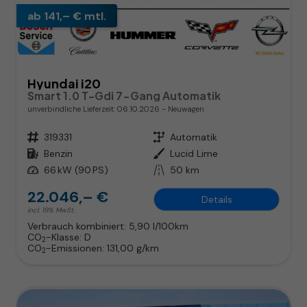
ab 141,– € mtl.
Hyundai i20
Smart 1.0 T-Gdi 7-Gang Automatik
unverbindliche Lieferzeit:
06.10.2026
Neuwagen
Fahrzeugnr.
319331
Getriebe
Automatik
Kraftstoff
Benzin
Außenfarbe
Lucid Lime
Leistung
66 kW (90 PS)
Kilometerstand
50 km
22.046,– €
Details
incl. 19% MwSt.
Verbrauch kombiniert:
5,90 l/100km
CO
-Klasse:
D
2
CO
-Emissionen:
131,00 g/km
2