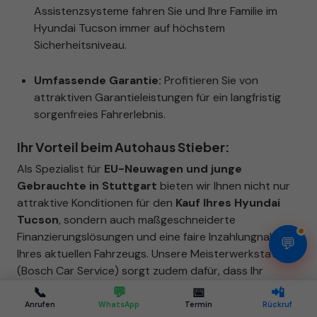
Assistenzsysteme fahren Sie und Ihre Familie im
Hyundai Tucson immer auf höchstem
Sicherheitsniveau.
Umfassende Garantie:
Profitieren Sie von
attraktiven Garantieleistungen für ein langfristig
sorgenfreies Fahrerlebnis.
Ihr Vorteil beim Autohaus Stieber:
Als Spezialist für
EU-Neuwagen und junge
Gebrauchte in Stuttgart
bieten wir Ihnen nicht nur
attraktive Konditionen für den
Kauf Ihres Hyundai
Tucson
, sondern auch maßgeschneiderte
Finanzierungslösungen und eine faire Inzahlungnahme
💬
Ihres aktuellen Fahrzeugs. Unsere Meisterwerkstatt
(Bosch Car Service) sorgt zudem dafür, dass Ihr
Fahrzeug auch nach dem Kauf in Bestform bleibt.
📞
💬
📅
📲
Anrufen
WhatsApp
Termin
Rückruf