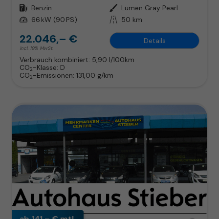
Kraftstoff
Benzin
Außenfarbe
Lumen Gray Pearl
Leistung
66 kW (90 PS)
Kilometerstand
50 km
22.046,– €
Details
incl. 19% MwSt.
Verbrauch kombiniert:
5,90 l/100km
CO
-Klasse:
D
2
CO
-Emissionen:
131,00 g/km
2
ab 141,– € mtl.