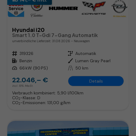
Hyundai i20
Smart 1.0 T-Gdi 7-Gang Automatik
unverbindliche Lieferzeit:
31.08.2026
Neuwagen
Fahrzeugnr.
319326
Getriebe
Automatik
Kraftstoff
Benzin
Außenfarbe
Lumen Gray Pearl
Leistung
66 kW (90 PS)
Kilometerstand
50 km
22.046,– €
Details
incl. 19% MwSt.
Verbrauch kombiniert:
5,90 l/100km
CO
-Klasse:
D
2
CO
-Emissionen:
131,00 g/km
2