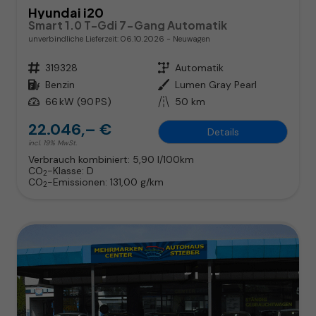
Hyundai i20
Smart 1.0 T-Gdi 7-Gang Automatik
unverbindliche Lieferzeit:
06.10.2026
Neuwagen
Fahrzeugnr.
319328
Getriebe
Automatik
Kraftstoff
Benzin
Außenfarbe
Lumen Gray Pearl
Leistung
66 kW (90 PS)
Kilometerstand
50 km
22.046,– €
Details
incl. 19% MwSt.
Verbrauch kombiniert:
5,90 l/100km
CO
-Klasse:
D
2
CO
-Emissionen:
131,00 g/km
2