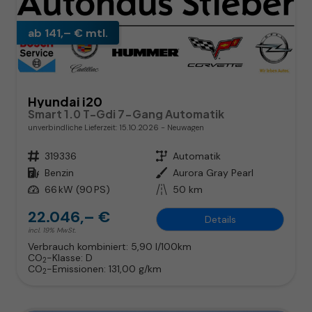
ab 141,– € mtl.
Hyundai i20
Smart 1.0 T-Gdi 7-Gang Automatik
unverbindliche Lieferzeit:
15.10.2026
Neuwagen
Fahrzeugnr.
319336
Getriebe
Automatik
Kraftstoff
Benzin
Außenfarbe
Aurora Gray Pearl
Leistung
66 kW (90 PS)
Kilometerstand
50 km
22.046,– €
Details
incl. 19% MwSt.
Verbrauch kombiniert:
5,90 l/100km
CO
-Klasse:
D
2
CO
-Emissionen:
131,00 g/km
2