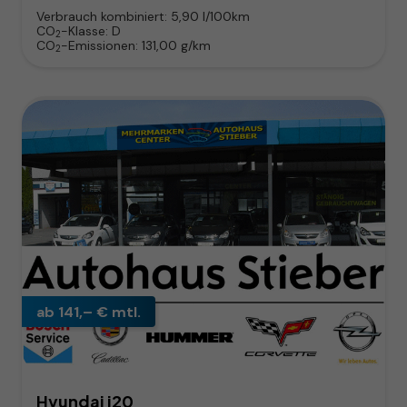
Verbrauch kombiniert:
5,90 l/100km
CO
-Klasse:
D
2
CO
-Emissionen:
131,00 g/km
2
ab 141,– € mtl.
Hyundai i20