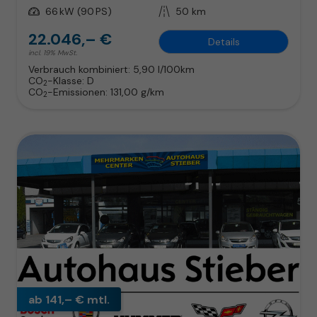
Leistung
66 kW (90 PS)
Kilometerstand
50 km
22.046,– €
Details
incl. 19% MwSt.
Verbrauch kombiniert:
5,90 l/100km
CO
-Klasse:
D
2
CO
-Emissionen:
131,00 g/km
2
ab 141,– € mtl.