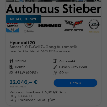
ab 141,– € mtl.
Hyundai i20
Smart 1.0 T-Gdi 7-Gang Automatik
unverbindliche Lieferzeit:
06.10.2026
Neuwagen
Fahrzeugnr.
319324
Getriebe
Automatik
Kraftstoff
Benzin
Außenfarbe
Lumen Gray Pearl
Leistung
66 kW (90 PS)
Kilometerstand
50 km
22.046,– €
Details
incl. 19% MwSt.
Verbrauch kombiniert:
5,90 l/100km
CO
-Klasse:
D
2
CO
-Emissionen:
131,00 g/km
2