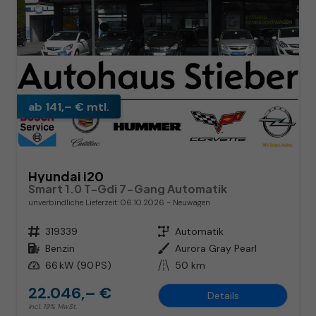
ab 141,– € mtl.
Hyundai i20
Smart 1.0 T-Gdi 7-Gang Automatik
unverbindliche Lieferzeit:
06.10.2026
Neuwagen
Fahrzeugnr.
319339
Getriebe
Automatik
Kraftstoff
Benzin
Außenfarbe
Aurora Gray Pearl
Leistung
66 kW (90 PS)
Kilometerstand
50 km
22.046,– €
Details
incl. 19% MwSt.