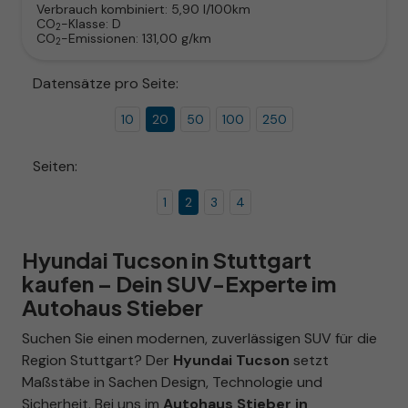
Verbrauch kombiniert:
5,90 l/100km
CO
-Klasse:
D
2
CO
-Emissionen:
131,00 g/km
2
Datensätze pro Seite:
10
20
50
100
250
Seiten:
1
2
3
4
Hyundai Tucson in Stuttgart
kaufen – Dein SUV-Experte im
Autohaus Stieber
Suchen Sie einen modernen, zuverlässigen SUV für die
Region Stuttgart? Der
Hyundai Tucson
setzt
Maßstäbe in Sachen Design, Technologie und
Sicherheit. Bei uns im
Autohaus Stieber in