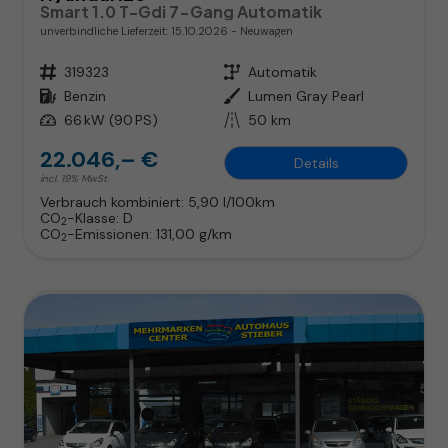
Smart 1.0 T-Gdi 7-Gang Automatik
unverbindliche Lieferzeit:
15.10.2026
Neuwagen
Fahrzeugnr.
319323
Getriebe
Automatik
Kraftstoff
Benzin
Außenfarbe
Lumen Gray Pearl
Leistung
66 kW (90 PS)
Kilometerstand
50 km
22.046,– €
Details
incl. 19% MwSt.
Verbrauch kombiniert:
5,90 l/100km
CO
-Klasse:
D
2
CO
-Emissionen:
131,00 g/km
2