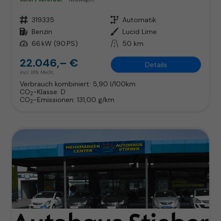
Fahrzeugnr.
319335
Getriebe
Automatik
Kraftstoff
Benzin
Außenfarbe
Lucid Lime
Leistung
66 kW (90 PS)
Kilometerstand
50 km
22.046,– €
Details
incl. 19% MwSt.
Verbrauch kombiniert:
5,90 l/100km
CO
-Klasse:
D
2
CO
-Emissionen:
131,00 g/km
2