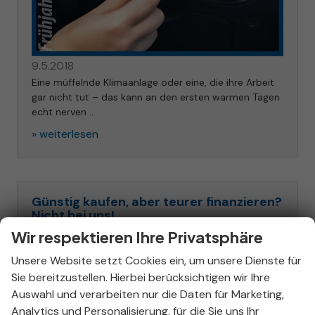
9.5.2018
Eine müffelnde Klimaanlage oder eine, die ihre Arbeit
gar nicht tut – das kann an den ersten warmen Tagen
echt nerven …
» weiterlesen
Günstig kaufen, aber teurer finanzieren?
Nicht bei uns!
Wir respektieren Ihre Privatsphäre
Unsere Website setzt Cookies ein, um unsere Dienste für
Sie bereitzustellen. Hierbei berücksichtigen wir Ihre
Auswahl und verarbeiten nur die Daten für Marketing,
Analytics und Personalisierung, für die Sie uns Ihr