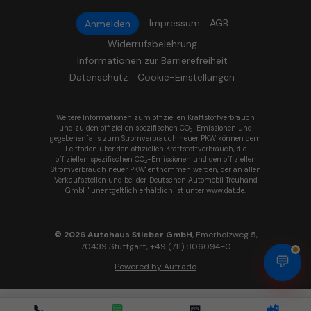
Impressum
AGB
Anmelden
Widerrufsbelehrung
Informationen zur Barrierefreiheit
Datenschutz
Cookie-Einstellungen
Weitere Informationen zum offiziellen Kraftstoffverbrauch
und zu den offiziellen spezifischen CO
-Emissionen und
2
gegebenenfalls zum Stromverbrauch neuer PKW können dem
'Leitfaden über den offiziellen Kraftstoffverbrauch, die
offiziellen spezifischen CO
-Emissionen und den offiziellen
2
Stromverbrauch neuer PKW' entnommen werden, der an allen
Verkaufsstellen und bei der 'Deutschen Automobil Treuhand
GmbH' unentgeltlich erhältlich ist unter www.dat.de.
© 2026
Autohaus Stieber GmbH
,
Emerholzweg 5
,
70439
Stuttgart,
+49 (711) 806094-0
💬
Powered by Autrado
📞
💬
📅
📲