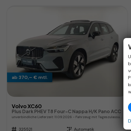
U
b
v
ab 370,– € mtl.
P
k
w
Volvo XC60
Plus Dark PHEV T8 Four-C Nappa H/K Pano ACC
unverbindliche Lieferzeit:
11.09.2026
Fahrzeug mit Tageszulassung
D
Fahrzeugnr.
325521
Getriebe
Automatik