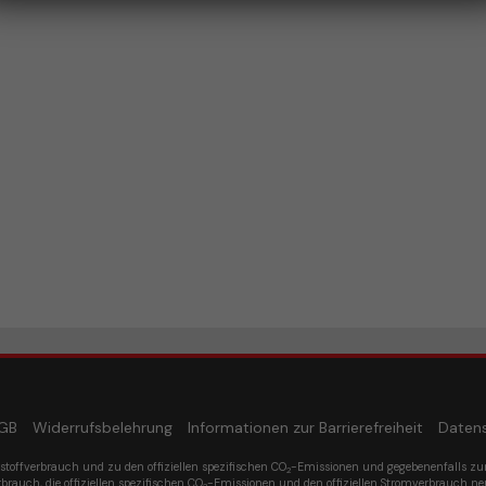
GB
Widerrufsbelehrung
Informationen zur Barrierefreiheit
Daten
tstoffverbrauch und zu den offiziellen spezifischen CO
-Emissionen und gegebenenfalls z
2
rbrauch, die offiziellen spezifischen CO
-Emissionen und den offiziellen Stromverbrauch n
2