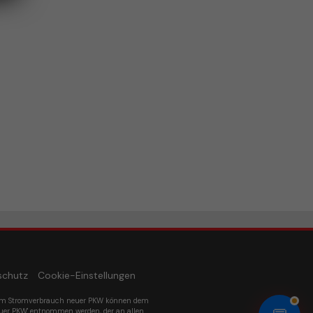
schutz
Cookie-Einstellungen
um Stromverbrauch neuer PKW können dem
euer PKW' entnommen werden, der an allen