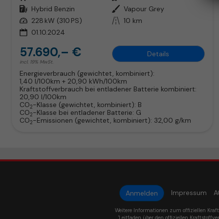
Kraftstoff
Hybrid Benzin
Außenfarbe
Vapour Grey
Leistung
228 kW (310 PS)
Kilometerstand
10 km
01.10.2024
57.690,– €
Details
incl. 19% MwSt.
Energieverbrauch (gewichtet, kombiniert):
1,40 l/100km + 20,90 kWh/100km
Kraftstoffverbrauch bei entladener Batterie kombiniert:
20,90 l/100km
CO
-Klasse (gewichtet, kombiniert):
B
2
CO
-Klasse bei entladener Batterie:
G
2
CO
-Emissionen (gewichtet, kombiniert):
32,00 g/km
2
Impressum
A
Anmelden
Weitere Informationen zum offiziellen Kraf
'Leitfaden über den offiziellen Kraftstoffve