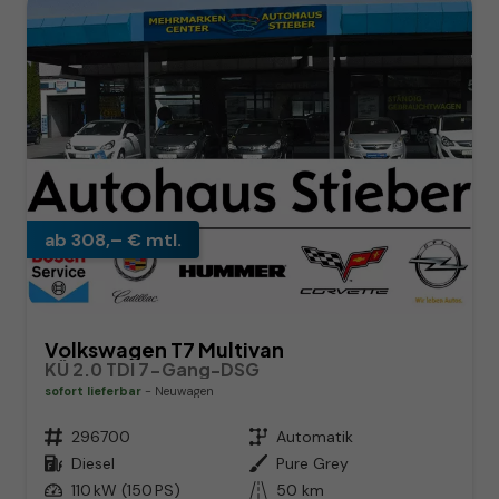
ab 308,– € mtl.
Volkswagen T7 Multivan
KÜ 2.0 TDI 7-Gang-DSG
sofort lieferbar
Neuwagen
Fahrzeugnr.
296700
Getriebe
Automatik
Kraftstoff
Diesel
Außenfarbe
Pure Grey
Leistung
110 kW (150 PS)
Kilometerstand
50 km