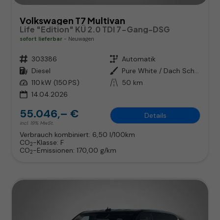
Volkswagen T7 Multivan
Life "Edition" KÜ 2.0 TDI 7-Gang-DSG
sofort lieferbar
Neuwagen
Fahrzeugnr.
303386
Getriebe
Automatik
Kraftstoff
Diesel
Außenfarbe
Pure White / Dach Schwarz
Leistung
110 kW (150 PS)
Kilometerstand
50 km
14.04.2026
55.046,– €
Details
incl. 19% MwSt.
Verbrauch kombiniert:
6,50 l/100km
CO
-Klasse:
F
2
CO
-Emissionen:
170,00 g/km
2