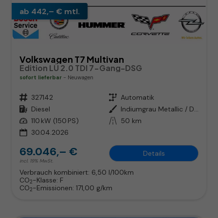
ab 442,– € mtl.
Volkswagen T7 Multivan
Edition LÜ 2.0 TDI 7-Gang-DSG
sofort lieferbar
Neuwagen
Fahrzeugnr.
327142
Getriebe
Automatik
Kraftstoff
Diesel
Außenfarbe
Indiumgrau Metallic / Dach in Schwarz
Leistung
110 kW (150 PS)
Kilometerstand
50 km
30.04.2026
69.046,– €
Details
incl. 19% MwSt.
Verbrauch kombiniert:
6,50 l/100km
CO
-Klasse:
F
2
CO
-Emissionen:
171,00 g/km
2