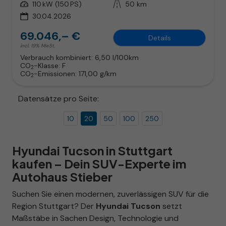
Leistung
110 kW (150 PS)
Kilometerstand
50 km
30.04.2026
69.046,– €
Details
incl. 19% MwSt.
Verbrauch kombiniert:
6,50 l/100km
CO
-Klasse:
F
2
CO
-Emissionen:
171,00 g/km
2
Datensätze pro Seite:
10
20
50
100
250
Hyundai Tucson in Stuttgart
kaufen – Dein SUV-Experte im
Autohaus Stieber
Suchen Sie einen modernen, zuverlässigen SUV für die
Region Stuttgart? Der
Hyundai Tucson
setzt
Maßstäbe in Sachen Design, Technologie und