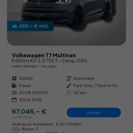
ab 430,– € mtl.
Volkswagen T7 Multivan
Edition KÜ 2.0 TDI 7-Gang-DSG
sofort lieferbar
Neuwagen
Fahrzeugnr.
326613
Getriebe
Automatik
Kraftstoff
Diesel
Außenfarbe
Pure Grey / Dach in Schwarz
Leistung
110 kW (150 PS)
Kilometerstand
50 km
30.04.2026
67.046,– €
Details
incl. 19% MwSt.
Verbrauch kombiniert:
6,50 l/100km
CO
-Klasse:
F
2