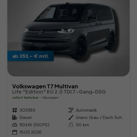
ab 353,– € mtl.
Volkswagen T7 Multivan
Life "Edition" KÜ 2.0 TDI 7-Gang-DSG
sofort lieferbar
Neuwagen
Fahrzeugnr.
303385
Getriebe
Automatik
Kraftstoff
Diesel
Außenfarbe
Urano Grau / Dach Schwarz
Leistung
110 kW (150 PS)
Kilometerstand
50 km
19.05.2026