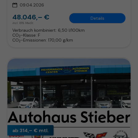
09.04.2026
48.046,– €
Details
incl. 19% MwSt.
Verbrauch kombiniert:
6,50 l/100km
CO
-Klasse:
F
2
CO
-Emissionen:
170,00 g/km
2
ab 314,– € mtl.