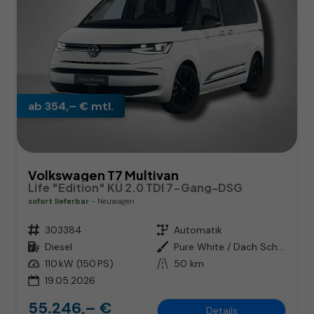
ab 354,– € mtl.
Volkswagen T7 Multivan
Life "Edition" KÜ 2.0 TDI 7-Gang-DSG
sofort lieferbar
Neuwagen
Fahrzeugnr.
303384
Getriebe
Automatik
Kraftstoff
Diesel
Außenfarbe
Pure White / Dach Schwarz
Leistung
110 kW (150 PS)
Kilometerstand
50 km
19.05.2026
55.246,– €
Details