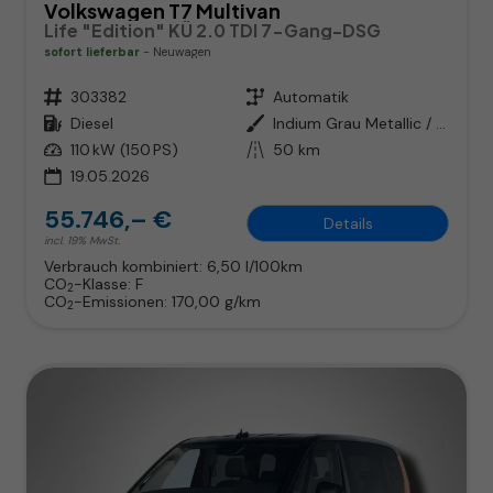
Volkswagen T7 Multivan
Life "Edition" KÜ 2.0 TDI 7-Gang-DSG
sofort lieferbar
Neuwagen
Fahrzeugnr.
303382
Getriebe
Automatik
Kraftstoff
Diesel
Außenfarbe
Indium Grau Metallic / Dach Schwarz
Leistung
110 kW (150 PS)
Kilometerstand
50 km
19.05.2026
55.746,– €
Details
incl. 19% MwSt.
Verbrauch kombiniert:
6,50 l/100km
CO
-Klasse:
F
2
CO
-Emissionen:
170,00 g/km
2