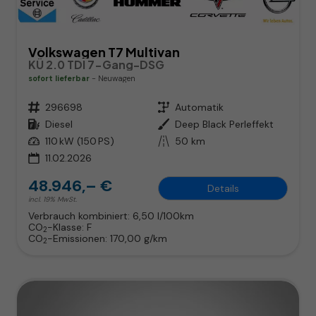
Volkswagen T7 Multivan
KÜ 2.0 TDI 7-Gang-DSG
sofort lieferbar
Neuwagen
Fahrzeugnr.
296698
Getriebe
Automatik
Kraftstoff
Diesel
Außenfarbe
Deep Black Perleffekt
Leistung
110 kW (150 PS)
Kilometerstand
50 km
11.02.2026
48.946,– €
Details
incl. 19% MwSt.
Verbrauch kombiniert:
6,50 l/100km
CO
-Klasse:
F
2
CO
-Emissionen:
170,00 g/km
2