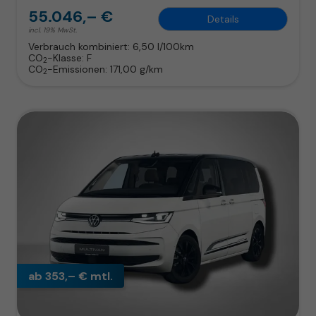
55.046,– €
Details
incl. 19% MwSt.
Verbrauch kombiniert:
6,50 l/100km
CO
-Klasse:
F
2
CO
-Emissionen:
171,00 g/km
2
ab 353,– € mtl.