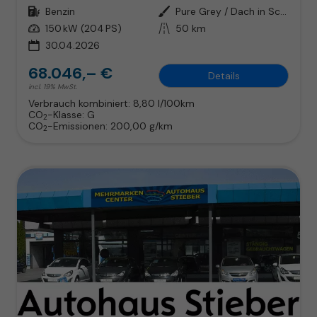
Kraftstoff
Benzin
Außenfarbe
Pure Grey / Dach in Schwarz
Leistung
150 kW (204 PS)
Kilometerstand
50 km
30.04.2026
68.046,– €
Details
incl. 19% MwSt.
Verbrauch kombiniert:
8,80 l/100km
CO
-Klasse:
G
2
CO
-Emissionen:
200,00 g/km
2