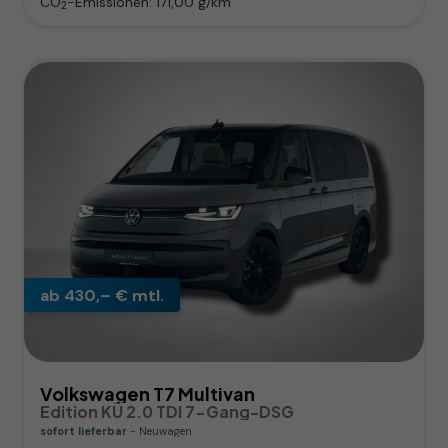
CO
-Emissionen:
171,00 g/km
2
ab 430,– € mtl.
Volkswagen T7 Multivan
Edition KÜ 2.0 TDI 7-Gang-DSG
sofort lieferbar
Neuwagen