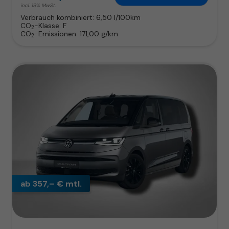
incl. 19% MwSt.
Verbrauch kombiniert:
6,50 l/100km
CO
-Klasse:
F
2
CO
-Emissionen:
171,00 g/km
2
ab 357,– € mtl.