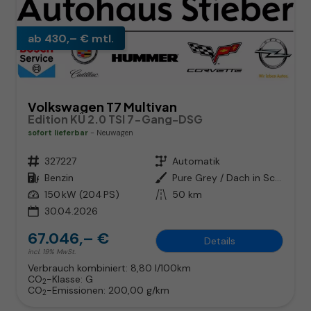
ab 430,– € mtl.
Volkswagen T7 Multivan
Edition KÜ 2.0 TSI 7-Gang-DSG
sofort lieferbar
Neuwagen
Fahrzeugnr.
327227
Getriebe
Automatik
Kraftstoff
Benzin
Außenfarbe
Pure Grey / Dach in Schwarz
Leistung
150 kW (204 PS)
Kilometerstand
50 km
30.04.2026
67.046,– €
Details
incl. 19% MwSt.
Verbrauch kombiniert:
8,80 l/100km
CO
-Klasse:
G
2
CO
-Emissionen:
200,00 g/km
2