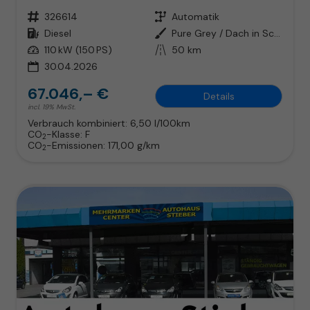
Fahrzeugnr.
326614
Getriebe
Automatik
Kraftstoff
Diesel
Außenfarbe
Pure Grey / Dach in Schwarz
Leistung
110 kW (150 PS)
Kilometerstand
50 km
30.04.2026
67.046,– €
Details
incl. 19% MwSt.
Verbrauch kombiniert:
6,50 l/100km
CO
-Klasse:
F
2
CO
-Emissionen:
171,00 g/km
2