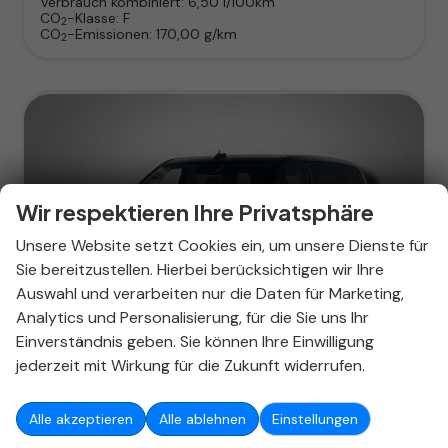
Verbrauch kombiniert:
6,50 l/100km
CO
-Klasse:
F
2
CO
-Emissionen:
170,00 g/km
2
Wir respektieren Ihre Privatsphäre
Unsere Website setzt Cookies ein, um unsere Dienste für
Sie bereitzustellen. Hierbei berücksichtigen wir Ihre
Auswahl und verarbeiten nur die Daten für Marketing,
Analytics und Personalisierung, für die Sie uns Ihr
ab 401,– € mtl.
Einverständnis geben. Sie können Ihre Einwilligung
jederzeit mit Wirkung für die Zukunft widerrufen.
Alle akzeptieren
Alle ablehnen
Einstellungen
Volkswagen T7 Multivan
Life "Edition" KÜ 2.0 TDI 7-Gang-DSG