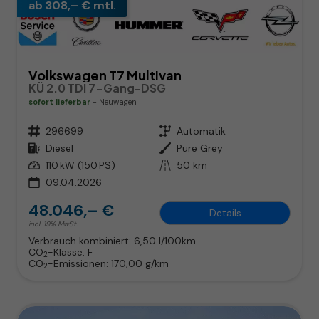
ab 308,– € mtl.
Volkswagen T7 Multivan
KÜ 2.0 TDI 7-Gang-DSG
sofort lieferbar
Neuwagen
Fahrzeugnr.
296699
Getriebe
Automatik
Kraftstoff
Diesel
Außenfarbe
Pure Grey
Leistung
110 kW (150 PS)
Kilometerstand
50 km
09.04.2026
48.046,– €
Details
incl. 19% MwSt.
Verbrauch kombiniert:
6,50 l/100km
CO
-Klasse:
F
2
CO
-Emissionen:
170,00 g/km
2