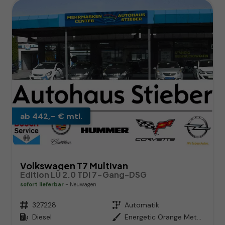
ab 442,– € mtl.
Volkswagen T7 Multivan
Edition LÜ 2.0 TDI 7-Gang-DSG
sofort lieferbar
Neuwagen
Fahrzeugnr.
327228
Getriebe
Automatik
Kraftstoff
Diesel
Außenfarbe
Energetic Orange Metallic / Dach in Schwarz