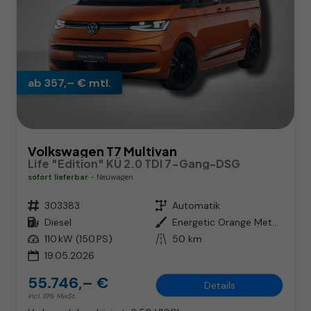
ab 357,– € mtl.
Volkswagen T7 Multivan
Life "Edition" KÜ 2.0 TDI 7-Gang-DSG
sofort lieferbar
Neuwagen
Fahrzeugnr.
303383
Getriebe
Automatik
Kraftstoff
Diesel
Außenfarbe
Energetic Orange Metallic / Dach Schwarz
Leistung
110 kW (150 PS)
Kilometerstand
50 km
19.05.2026
55.746,– €
Details
incl. 19% MwSt.