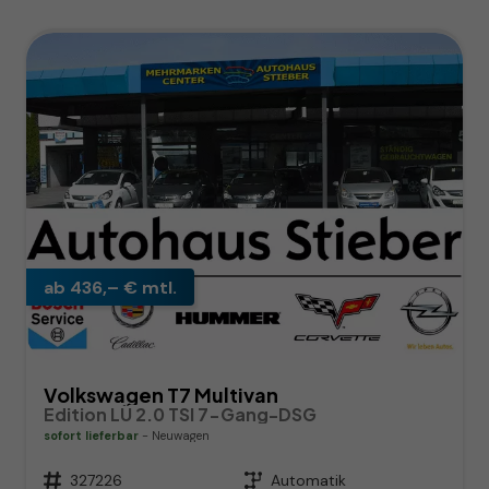
ab 436,– € mtl.
Volkswagen T7 Multivan
Edition LÜ 2.0 TSI 7-Gang-DSG
sofort lieferbar
Neuwagen
Fahrzeugnr.
327226
Getriebe
Automatik