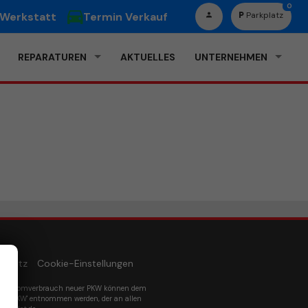
0
 Werkstatt
Termin Verkauf
Parkplatz
REPARATUREN
AKTUELLES
UNTERNEHMEN
schutz
Cookie-Einstellungen
um Stromverbrauch neuer PKW können dem
euer PKW' entnommen werden, der an allen