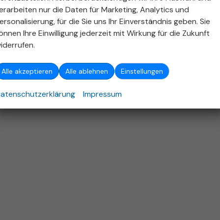
ellen und bei der 'Deutschen Automobil Treuhand GmbH' unentgeltlich erhältlich ist unter 
erarbeiten nur die Daten für Marketing, Analytics und
ersonalisierung, für die Sie uns Ihr Einverständnis geben. Sie
26
Autohaus Stieber GmbH
,
Emerholzweg 5
,
70439
Stuttgart,
+49 (711) 806
önnen Ihre Einwilligung jederzeit mit Wirkung für die Zukunft
Powered by Autrado
iderrufen.
Alle akzeptieren
Alle ablehnen
Einstellungen
atenschutzerklärung
Impressum