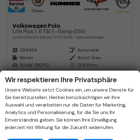
Volkswagen Polo
Life Plus 1.0 TSI 7-Gang-DSG
unverbindliche Lieferzeit:
12.09.2026
Gebrauchtwagen
Fahrzeugnr.
294564
Getriebe
Automatik
Kraftstoff
Benzin
Außenfarbe
Ascot Grau
Leistung
85 kW (116 PS)
Kilometerstand
12.901 km
15.12.2025
Wir respektieren Ihre Privatsphäre
23.846,– €
Details
Unsere Website setzt Cookies ein, um unsere Dienste für
incl. 19% MwSt.
Sie bereitzustellen. Hierbei berücksichtigen wir Ihre
Verbrauch kombiniert:
5,30 l/100km
CO
-Klasse:
D
Auswahl und verarbeiten nur die Daten für Marketing,
2
CO
-Emissionen:
122,00 g/km
2
Analytics und Personalisierung, für die Sie uns Ihr
Hyundai Tucson in Stuttgart
Einverständnis geben. Sie können Ihre Einwilligung
kaufen – Dein SUV-Experte im
jederzeit mit Wirkung für die Zukunft widerrufen.
Autohaus Stieber