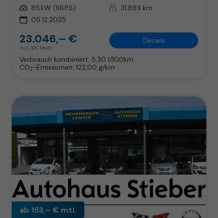
Leistung
85 kW (116 PS)
Kilometerstand
31.893 km
05.12.2025
23.046,– €
Details
incl. 19% MwSt.
Verbrauch kombiniert:
5,30 l/100km
CO
-Emissionen:
122,00 g/km
2
ab 153,– € mtl.