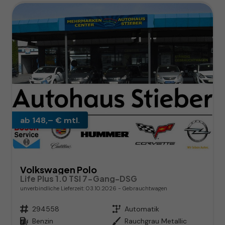
ab 148,– € mtl.
Volkswagen Polo
Life Plus 1.0 TSI 7-Gang-DSG
unverbindliche Lieferzeit:
03.10.2026
Gebrauchtwagen
Fahrzeugnr.
294558
Getriebe
Automatik
Kraftstoff
Benzin
Außenfarbe
Rauchgrau Metallic