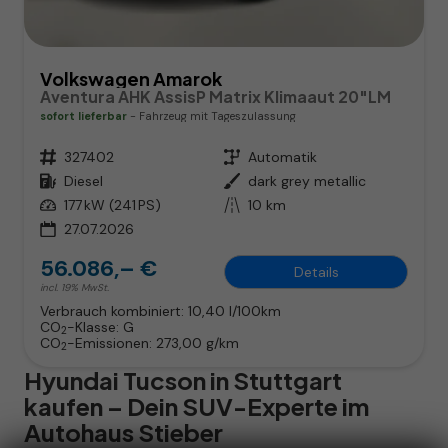
Volkswagen Amarok
Aventura AHK AssisP Matrix Klimaaut 20"LM
sofort lieferbar
Fahrzeug mit Tageszulassung
Fahrzeugnr.
327402
Getriebe
Automatik
Kraftstoff
Diesel
Außenfarbe
dark grey metallic
Leistung
177 kW (241 PS)
Kilometerstand
10 km
27.07.2026
56.086,– €
Details
incl. 19% MwSt.
Verbrauch kombiniert:
10,40 l/100km
CO
-Klasse:
G
2
CO
-Emissionen:
273,00 g/km
2
Hyundai Tucson in Stuttgart
kaufen – Dein SUV-Experte im
Autohaus Stieber