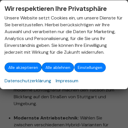
Suchen Sie einen modernen, zuverlässigen SUV für die
Wir respektieren Ihre Privatsphäre
Region Stuttgart? Der
Hyundai Tucson
setzt
Unsere Website setzt Cookies ein, um unsere Dienste für
Maßstäbe in Sachen Design, Technologie und
Sie bereitzustellen. Hierbei berücksichtigen wir Ihre
Sicherheit. Bei uns im
Autohaus Stieber in
Auswahl und verarbeiten nur die Daten für Marketing,
Stuttgart-Nord
finden Sie eine große Auswahl an
Analytics und Personalisierung, für die Sie uns Ihr
sofort verfügbaren Tucson-Modellen – vom
Einverständnis geben. Sie können Ihre Einwilligung
effizienten Mild-Hybrid über den klassischen Voll-
jederzeit mit Wirkung für die Zukunft widerrufen.
Hybrid bis zum leistungsstarken Plug-in-Hybrid.
Warum der Hyundai Tucson die richtige Wahl für
Alle akzeptieren
Alle ablehnen
Einstellungen
Sie ist:
Datenschutzerklärung
Impressum
Innovatives Design:
Die markante Optik und die
moderne Lichtsignatur machen den Tucson zum
Blickfang auf den Straßen von Stuttgart und
Umgebung.
Modernste Antriebstechnik:
Wählen Sie
zwischen verschiedenen Hybrid-Varianten für