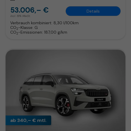
53.006,– €
Details
incl. 19% MwSt.
Verbrauch kombiniert:
8,30 l/100km
CO
-Klasse:
G
2
CO
-Emissionen:
187,00 g/km
2
ab 340,– € mtl.