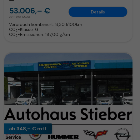
53.006,– €
Details
incl. 19% MwSt.
Verbrauch kombiniert:
8,30 l/100km
CO
-Klasse:
G
2
CO
-Emissionen:
187,00 g/km
2
ab 348,– € mtl.