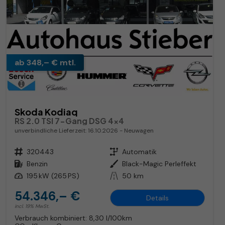
ab 348,– € mtl.
Skoda Kodiaq
RS 2.0 TSI 7-Gang DSG 4x4
unverbindliche Lieferzeit:
16.10.2026
Neuwagen
Fahrzeugnr.
320443
Getriebe
Automatik
Kraftstoff
Benzin
Außenfarbe
Black-Magic Perleffekt
Leistung
195 kW (265 PS)
Kilometerstand
50 km
54.346,– €
Details
incl. 19% MwSt.
Verbrauch kombiniert:
8,30 l/100km