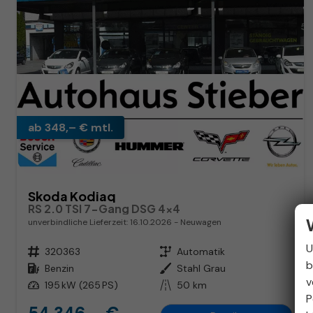
ab 348,– € mtl.
Skoda Kodiaq
RS 2.0 TSI 7-Gang DSG 4x4
unverbindliche Lieferzeit:
16.10.2026
Neuwagen
U
Fahrzeugnr.
320363
Getriebe
Automatik
b
Kraftstoff
Benzin
Außenfarbe
Stahl Grau
v
Leistung
195 kW (265 PS)
Kilometerstand
50 km
P