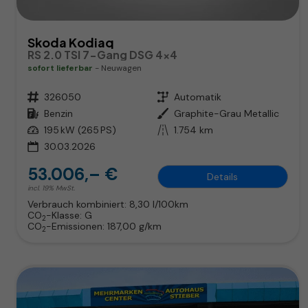
Skoda Kodiaq
RS 2.0 TSI 7-Gang DSG 4x4
sofort lieferbar
Neuwagen
Fahrzeugnr.
326050
Getriebe
Automatik
Kraftstoff
Benzin
Außenfarbe
Graphite-Grau Metallic
Leistung
195 kW (265 PS)
Kilometerstand
1.754 km
30.03.2026
53.006,– €
Details
incl. 19% MwSt.
Verbrauch kombiniert:
8,30 l/100km
CO
-Klasse:
G
2
CO
-Emissionen:
187,00 g/km
2