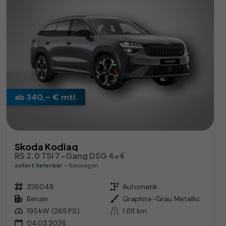
ab 340,– € mtl.
Skoda Kodiaq
RS 2.0 TSI 7-Gang DSG 4x4
sofort lieferbar
Neuwagen
Fahrzeugnr.
326048
Getriebe
Automatik
Kraftstoff
Benzin
Außenfarbe
Graphite-Grau Metallic
Leistung
195 kW (265 PS)
Kilometerstand
1.611 km
04.03.2026