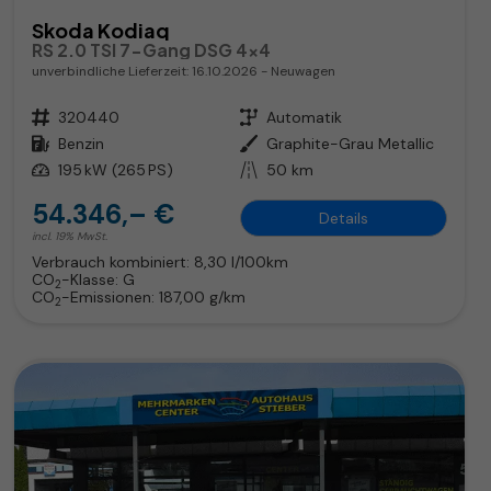
Skoda Kodiaq
RS 2.0 TSI 7-Gang DSG 4x4
unverbindliche Lieferzeit:
16.10.2026
Neuwagen
Fahrzeugnr.
320440
Getriebe
Automatik
Kraftstoff
Benzin
Außenfarbe
Graphite-Grau Metallic
Leistung
195 kW (265 PS)
Kilometerstand
50 km
54.346,– €
Details
incl. 19% MwSt.
Verbrauch kombiniert:
8,30 l/100km
CO
-Klasse:
G
2
CO
-Emissionen:
187,00 g/km
2