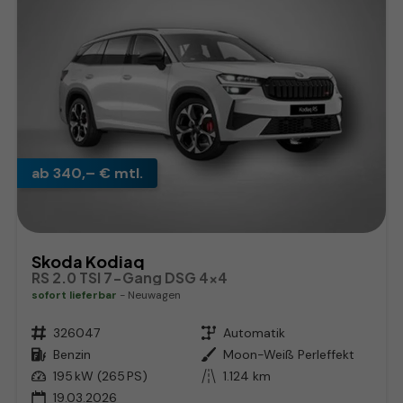
ab 340,– € mtl.
Skoda Kodiaq
RS 2.0 TSI 7-Gang DSG 4x4
sofort lieferbar
Neuwagen
Fahrzeugnr.
326047
Getriebe
Automatik
Kraftstoff
Benzin
Außenfarbe
Moon-Weiß Perleffekt
Leistung
195 kW (265 PS)
Kilometerstand
1.124 km
19.03.2026