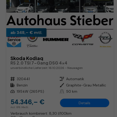
ab 348,– € mtl.
Skoda Kodiaq
RS 2.0 TSI 7-Gang DSG 4x4
unverbindliche Lieferzeit:
16.10.2026
Neuwagen
Fahrzeugnr.
320441
Getriebe
Automatik
Kraftstoff
Benzin
Außenfarbe
Graphite-Grau Metallic
Leistung
195 kW (265 PS)
Kilometerstand
50 km
54.346,– €
Details
incl. 19% MwSt.
Verbrauch kombiniert:
8,30 l/100km