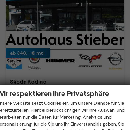
ab 348,– € mtl.
Skoda Kodiaq
RS 2.0 TSI 7-Gang DSG 4x4
Wir respektieren Ihre Privatsphäre
unverbindliche Lieferzeit:
16.10.2026
Neuwagen
nsere Website setzt Cookies ein, um unsere Dienste für Sie
Fahrzeugnr.
320365
Getriebe
Automatik
ereitzustellen. Hierbei berücksichtigen wir Ihre Auswahl und
Kraftstoff
Benzin
Außenfarbe
Black-Magic Perleffekt
erarbeiten nur die Daten für Marketing, Analytics und
Leistung
195 kW (265 PS)
Kilometerstand
50 km
ersonalisierung, für die Sie uns Ihr Einverständnis geben. Sie