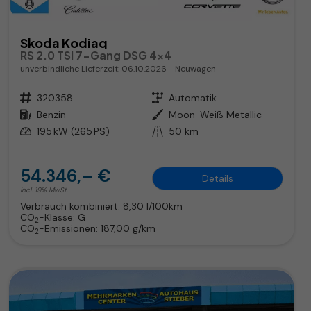
Skoda Kodiaq
RS 2.0 TSI 7-Gang DSG 4x4
unverbindliche Lieferzeit:
06.10.2026
Neuwagen
Fahrzeugnr.
320358
Getriebe
Automatik
Kraftstoff
Benzin
Außenfarbe
Moon-Weiß Metallic
Leistung
195 kW (265 PS)
Kilometerstand
50 km
54.346,– €
Details
incl. 19% MwSt.
Verbrauch kombiniert:
8,30 l/100km
CO
-Klasse:
G
2
CO
-Emissionen:
187,00 g/km
2