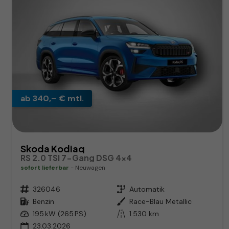
ab 340,– € mtl.
Skoda Kodiaq
RS 2.0 TSI 7-Gang DSG 4x4
sofort lieferbar
Neuwagen
Fahrzeugnr.
326046
Getriebe
Automatik
Kraftstoff
Benzin
Außenfarbe
Race-Blau Metallic
Leistung
195 kW (265 PS)
Kilometerstand
1.530 km
23.03.2026