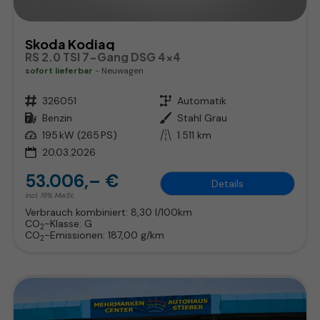
Skoda Kodiaq
RS 2.0 TSI 7-Gang DSG 4x4
sofort lieferbar
Neuwagen
Fahrzeugnr.
326051
Getriebe
Automatik
Kraftstoff
Benzin
Außenfarbe
Stahl Grau
Leistung
195 kW (265 PS)
Kilometerstand
1.511 km
20.03.2026
53.006,– €
Details
incl. 19% MwSt.
Verbrauch kombiniert:
8,30 l/100km
CO
-Klasse:
G
2
CO
-Emissionen:
187,00 g/km
2