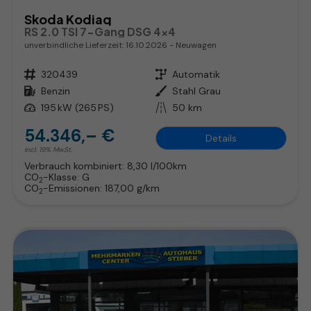
Skoda Kodiaq
RS 2.0 TSI 7-Gang DSG 4x4
unverbindliche Lieferzeit:
16.10.2026
Neuwagen
Fahrzeugnr.
320439
Getriebe
Automatik
Kraftstoff
Benzin
Außenfarbe
Stahl Grau
Leistung
195 kW (265 PS)
Kilometerstand
50 km
54.346,– €
Details
incl. 19% MwSt.
Verbrauch kombiniert:
8,30 l/100km
CO
-Klasse:
G
2
CO
-Emissionen:
187,00 g/km
2