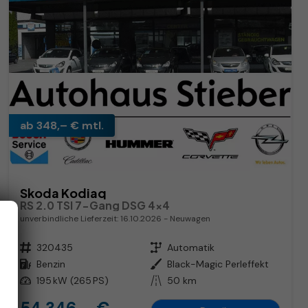
ab 348,– € mtl.
Skoda Kodiaq
RS 2.0 TSI 7-Gang DSG 4x4
unverbindliche Lieferzeit:
16.10.2026
Neuwagen
Fahrzeugnr.
320435
Getriebe
Automatik
Kraftstoff
Benzin
Außenfarbe
Black-Magic Perleffekt
Leistung
195 kW (265 PS)
Kilometerstand
50 km