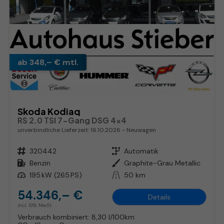
ab 348,– € mtl.
Skoda Kodiaq
RS 2.0 TSI 7-Gang DSG 4x4
unverbindliche Lieferzeit:
16.10.2026
Neuwagen
Fahrzeugnr.
320442
Getriebe
Automatik
Kraftstoff
Benzin
Außenfarbe
Graphite-Grau Metallic
Leistung
195 kW (265 PS)
Kilometerstand
50 km
54.346,– €
Details
incl. 19% MwSt.
Verbrauch kombiniert:
8,30 l/100km