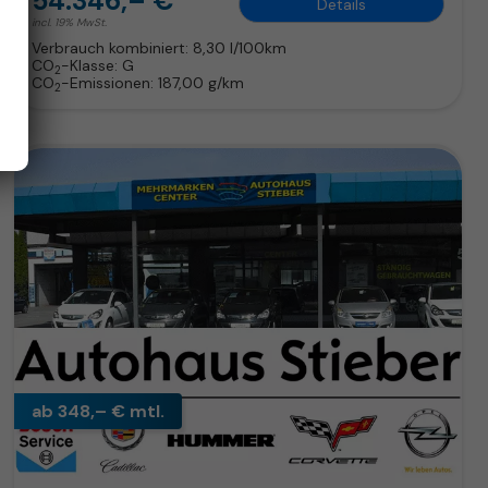
54.346,– €
Details
incl. 19% MwSt.
Verbrauch kombiniert:
8,30 l/100km
CO
-Klasse:
G
2
CO
-Emissionen:
187,00 g/km
2
ab 348,– € mtl.