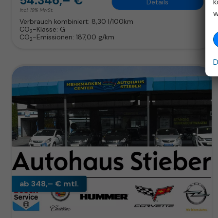
54.346,– €
k
Details
incl. 19% MwSt.
w
Verbrauch kombiniert:
8,30 l/100km
CO
-Klasse:
G
2
CO
-Emissionen:
187,00 g/km
2
D
ab 348,– € mtl.