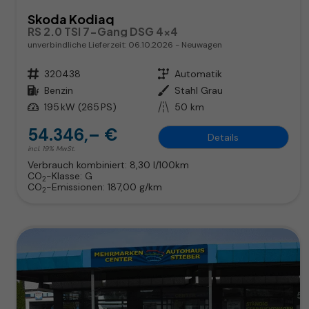
Skoda Kodiaq
RS 2.0 TSI 7-Gang DSG 4x4
unverbindliche Lieferzeit:
06.10.2026
Neuwagen
Fahrzeugnr.
320438
Getriebe
Automatik
Kraftstoff
Benzin
Außenfarbe
Stahl Grau
Leistung
195 kW (265 PS)
Kilometerstand
50 km
54.346,– €
Details
incl. 19% MwSt.
Verbrauch kombiniert:
8,30 l/100km
CO
-Klasse:
G
2
CO
-Emissionen:
187,00 g/km
2