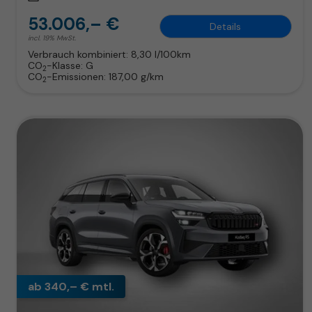
53.006,– €
Details
incl. 19% MwSt.
Verbrauch kombiniert:
8,30 l/100km
CO
-Klasse:
G
2
CO
-Emissionen:
187,00 g/km
2
ab 340,– € mtl.