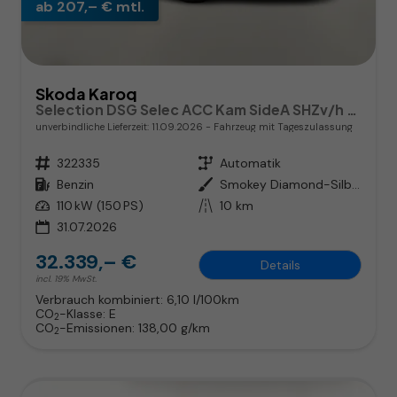
ab 207,– € mtl.
Skoda Karoq
Selection DSG Selec ACC Kam SideA SHZv/h Kessy SunS
unverbindliche Lieferzeit:
11.09.2026
Fahrzeug mit Tageszulassung
Fahrzeugnr.
322335
Getriebe
Automatik
Kraftstoff
Benzin
Außenfarbe
Smokey Diamond-Silber Metallic
Leistung
110 kW (150 PS)
Kilometerstand
10 km
31.07.2026
32.339,– €
Details
incl. 19% MwSt.
Verbrauch kombiniert:
6,10 l/100km
CO
-Klasse:
E
2
CO
-Emissionen:
138,00 g/km
2