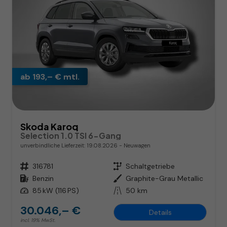
ab 193,– € mtl.
Skoda Karoq
Selection 1.0 TSI 6-Gang
unverbindliche Lieferzeit:
19.08.2026
Neuwagen
Fahrzeugnr.
316781
Getriebe
Schaltgetriebe
Kraftstoff
Benzin
Außenfarbe
Graphite-Grau Metallic
Leistung
85 kW (116 PS)
Kilometerstand
50 km
30.046,– €
Details
incl. 19% MwSt.