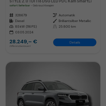
STYLE 2.0 TDI 116 DSG LED PDC Kam SmartLi
sofort lieferbar
Gebrauchtwagen
Fahrzeugnr.
328679
Getriebe
Automatik
Kraftstoff
Diesel
Außenfarbe
Brilliantsilber Metallic
Leistung
85 kW (116 PS)
Kilometerstand
25.800 km
03.05.2024
28.249,– €
Details
Differenzbesteuert