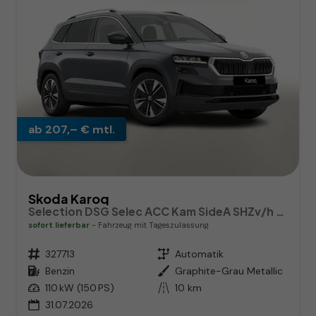
ab 207,– € mtl.
Skoda Karoq
Selection DSG Selec ACC Kam SideA SHZv/h Kessy SunS
sofort lieferbar
Fahrzeug mit Tageszulassung
Fahrzeugnr.
327713
Getriebe
Automatik
Kraftstoff
Benzin
Außenfarbe
Graphite-Grau Metallic
Leistung
110 kW (150 PS)
Kilometerstand
10 km
31.07.2026