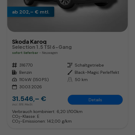
ab 202,– € mtl.
Skoda Karoq
Selection 1.5 TSI 6-Gang
sofort lieferbar
Neuwagen
Fahrzeugnr.
316770
Getriebe
Schaltgetriebe
Kraftstoff
Benzin
Außenfarbe
Black-Magic Perleffekt
Leistung
110 kW (150 PS)
Kilometerstand
50 km
30.03.2026
31.546,– €
Details
incl. 19% MwSt.
Verbrauch kombiniert:
6,20 l/100km
CO
-Klasse:
E
2
CO
-Emissionen:
142,00 g/km
2