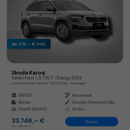
ab 216,– € mtl.
Skoda Karoq
Selection 1.5 TSI 7-Gang-DSG
unverbindliche Lieferzeit:
19.08.2026
Neuwagen
Fahrzeugnr.
316755
Getriebe
Automatik
Kraftstoff
Benzin
Außenfarbe
Smokey Diamond Silber Metallic
Leistung
110 kW (150 PS)
Kilometerstand
50 km
33.746,– €
Details
incl. 19% MwSt.