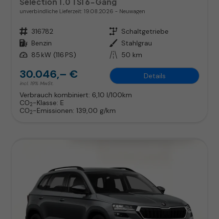
Selection 1.0 TSI 6-Gang
unverbindliche Lieferzeit:
19.08.2026
Neuwagen
Fahrzeugnr.
316782
Getriebe
Schaltgetriebe
Kraftstoff
Benzin
Außenfarbe
Stahlgrau
Leistung
85 kW (116 PS)
Kilometerstand
50 km
30.046,– €
Details
incl. 19% MwSt.
Verbrauch kombiniert:
6,10 l/100km
CO
-Klasse:
E
2
CO
-Emissionen:
139,00 g/km
2