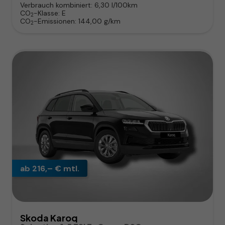
Verbrauch kombiniert:
6,30 l/100km
CO
-Klasse:
E
2
CO
-Emissionen:
144,00 g/km
2
ab 216,– € mtl.
Skoda Karoq