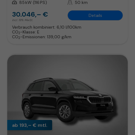
Leistung
85 kW (116 PS)
Kilometerstand
50 km
30.046,– €
Details
incl. 19% MwSt.
Verbrauch kombiniert:
6,10 l/100km
CO
-Klasse:
E
2
CO
-Emissionen:
139,00 g/km
2
ab 193,– € mtl.