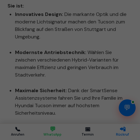
Sie ist:
Innovatives Design:
Die markante Optik und die
moderne Lichtsignatur machen den Tucson zum
Blickfang auf den Straßen von Stuttgart und
Umgebung.
Modernste Antriebstechnik:
Wählen Sie
zwischen verschiedenen Hybrid-Varianten für
maximale Effizienz und geringen Verbrauch im
Stadtverkehr.
Maximale Sicherheit:
Dank der SmartSense
Assistenzsysteme fahren Sie und Ihre Familie im
Hyundai Tucson immer auf höchstem
💬
Sicherheitsniveau.
Umfassende Garantie:
Profitieren Sie von
📞
💬
📅
📲
Anrufen
WhatsApp
Termin
Rückruf
attraktiven Garantieleistungen für ein langfristig