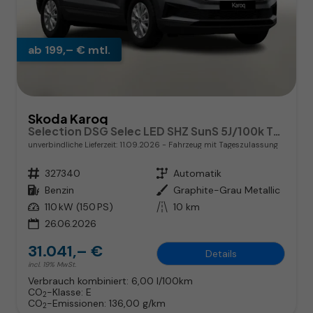
ab 199,– € mtl.
Skoda Karoq
Selection DSG Selec LED SHZ SunS 5J/100k Temp VirtC
unverbindliche Lieferzeit:
11.09.2026
Fahrzeug mit Tageszulassung
Fahrzeugnr.
327340
Getriebe
Automatik
Kraftstoff
Benzin
Außenfarbe
Graphite-Grau Metallic
Leistung
110 kW (150 PS)
Kilometerstand
10 km
26.06.2026
31.041,– €
Details
incl. 19% MwSt.
Verbrauch kombiniert:
6,00 l/100km
CO
-Klasse:
E
2
CO
-Emissionen:
136,00 g/km
2