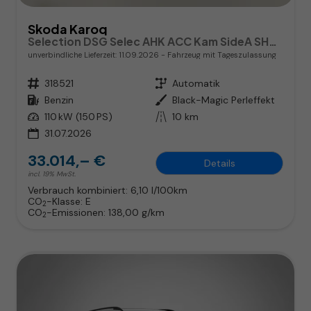
Skoda Karoq
Selection DSG Selec AHK ACC Kam SideA SHZv/h Kessy
unverbindliche Lieferzeit:
11.09.2026
Fahrzeug mit Tageszulassung
Fahrzeugnr.
318521
Getriebe
Automatik
Kraftstoff
Benzin
Außenfarbe
Black-Magic Perleffekt
Leistung
110 kW (150 PS)
Kilometerstand
10 km
31.07.2026
33.014,– €
Details
incl. 19% MwSt.
Verbrauch kombiniert:
6,10 l/100km
CO
-Klasse:
E
2
CO
-Emissionen:
138,00 g/km
2