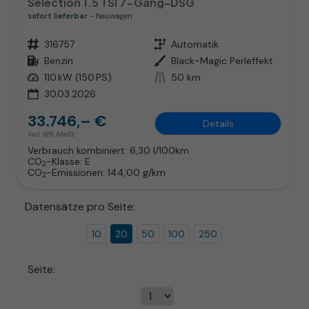
Selection 1.5 TSI 7-Gang-DSG
sofort lieferbar
Neuwagen
Fahrzeugnr.
316757
Getriebe
Automatik
Kraftstoff
Benzin
Außenfarbe
Black-Magic Perleffekt
Leistung
110 kW (150 PS)
Kilometerstand
50 km
30.03.2026
33.746,– €
Details
incl. 19% MwSt.
Verbrauch kombiniert:
6,30 l/100km
CO
-Klasse:
E
2
CO
-Emissionen:
144,00 g/km
2
Datensätze pro Seite:
10
20
50
100
250
Seite: