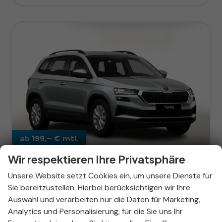
ab 199,– € mtl.
Wir respektieren Ihre Privatsphäre
Unsere Website setzt Cookies ein, um unsere Dienste für
Skoda Karoq
Sie bereitzustellen. Hierbei berücksichtigen wir Ihre
Selection DSG Selec LED SHZ SunS 5J/100k Temp VirtC
Auswahl und verarbeiten nur die Daten für Marketing,
unverbindliche Lieferzeit:
11.09.2026
Fahrzeug mit Tageszulassung
Analytics und Personalisierung, für die Sie uns Ihr