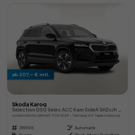
ab 207,– € mtl.
Skoda Karoq
Selection DSG Selec ACC Kam SideA SHZv/h Kessy SunS
unverbindliche Lieferzeit:
11.09.2026
Fahrzeug mit Tageszulassung
Fahrzeugnr.
319555
Getriebe
Automatik
Kraftstoff
Benzin
Außenfarbe
Black-Magic Perleffekt