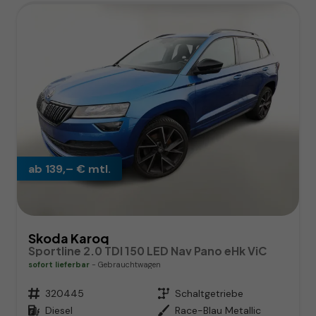
ab 139,– € mtl.
Skoda Karoq
Sportline 2.0 TDI 150 LED Nav Pano eHk ViC
sofort lieferbar
Gebrauchtwagen
Fahrzeugnr.
320445
Getriebe
Schaltgetriebe
Kraftstoff
Diesel
Außenfarbe
Race-Blau Metallic