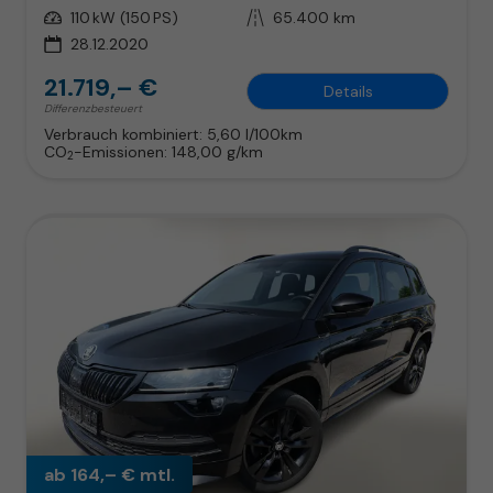
Leistung
110 kW (150 PS)
Kilometerstand
65.400 km
28.12.2020
21.719,– €
Details
Differenzbesteuert
Verbrauch kombiniert:
5,60 l/100km
CO
-Emissionen:
148,00 g/km
2
ab 164,– € mtl.