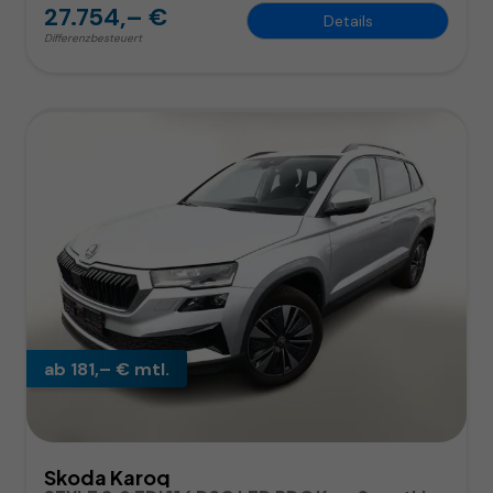
27.754,– €
Details
Differenzbesteuert
ab 181,– € mtl.
Skoda Karoq