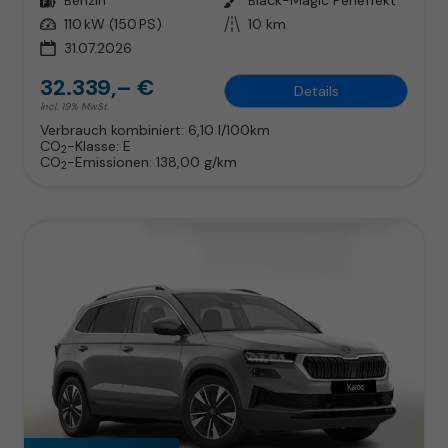
Leistung
110 kW (150 PS)
Kilometerstand
10 km
31.07.2026
32.339,– €
Details
incl. 19% MwSt.
Verbrauch kombiniert:
6,10 l/100km
CO
-Klasse:
E
2
CO
-Emissionen:
138,00 g/km
2