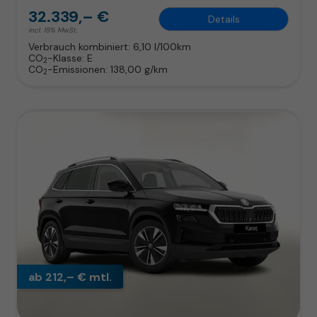
32.339,– €
Details
incl. 19% MwSt.
Verbrauch kombiniert:
6,10 l/100km
CO
-Klasse:
E
2
CO
-Emissionen:
138,00 g/km
2
ab 212,– € mtl.