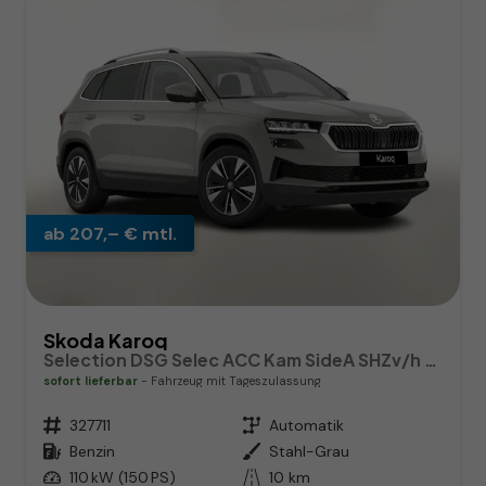
ab 207,– € mtl.
Skoda Karoq
Selection DSG Selec ACC Kam SideA SHZv/h Kessy SunS
sofort lieferbar
Fahrzeug mit Tageszulassung
Fahrzeugnr.
327711
Getriebe
Automatik
Kraftstoff
Benzin
Außenfarbe
Stahl-Grau
Leistung
110 kW (150 PS)
Kilometerstand
10 km