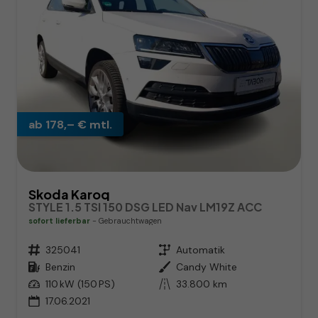
ab 178,– € mtl.
Skoda Karoq
STYLE 1.5 TSI 150 DSG LED Nav LM19Z ACC
sofort lieferbar
Gebrauchtwagen
Fahrzeugnr.
325041
Getriebe
Automatik
Kraftstoff
Benzin
Außenfarbe
Candy White
Leistung
110 kW (150 PS)
Kilometerstand
33.800 km
17.06.2021