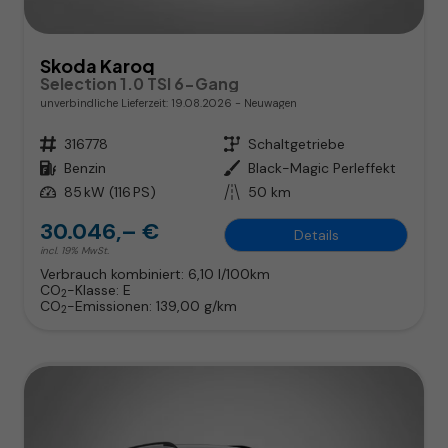
Skoda Karoq
Selection 1.0 TSI 6-Gang
unverbindliche Lieferzeit:
19.08.2026
Neuwagen
Fahrzeugnr.
316778
Getriebe
Schaltgetriebe
Kraftstoff
Benzin
Außenfarbe
Black-Magic Perleffekt
Leistung
85 kW (116 PS)
Kilometerstand
50 km
30.046,– €
Details
incl. 19% MwSt.
Verbrauch kombiniert:
6,10 l/100km
CO
-Klasse:
E
2
CO
-Emissionen:
139,00 g/km
2