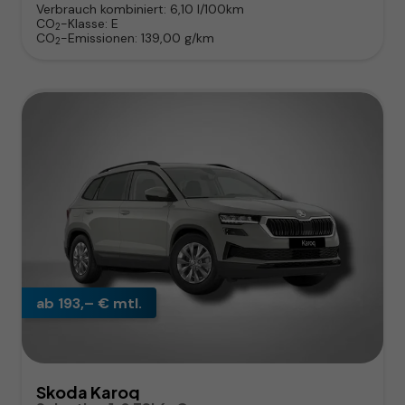
Verbrauch kombiniert:
6,10 l/100km
CO
-Klasse:
E
2
CO
-Emissionen:
139,00 g/km
2
ab 193,– € mtl.
Skoda Karoq