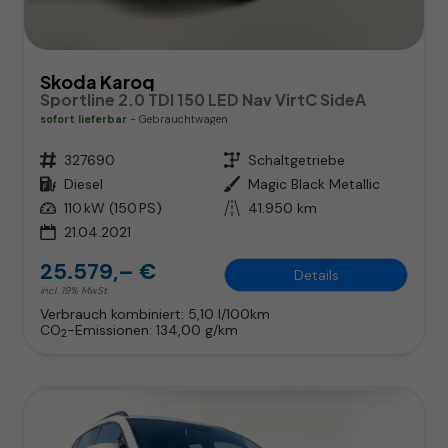
Skoda Karoq
Sportline 2.0 TDI 150 LED Nav VirtC SideA
sofort lieferbar
Gebrauchtwagen
Fahrzeugnr.
327690
Getriebe
Schaltgetriebe
Kraftstoff
Diesel
Außenfarbe
Magic Black Metallic
Leistung
110 kW (150 PS)
Kilometerstand
41.950 km
21.04.2021
25.579,– €
Details
incl. 19% MwSt.
Verbrauch kombiniert:
5,10 l/100km
CO
-Emissionen:
134,00 g/km
2