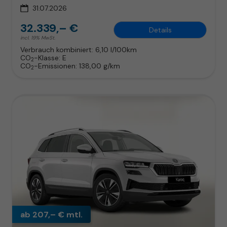
31.07.2026
32.339,– €
Details
incl. 19% MwSt.
Verbrauch kombiniert:
6,10 l/100km
CO
-Klasse:
E
2
CO
-Emissionen:
138,00 g/km
2
ab 207,– € mtl.