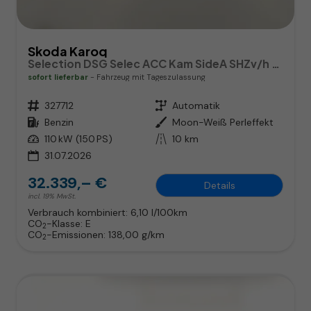
Skoda Karoq
Selection DSG Selec ACC Kam SideA SHZv/h Kessy SunS
sofort lieferbar
Fahrzeug mit Tageszulassung
Fahrzeugnr.
327712
Getriebe
Automatik
Kraftstoff
Benzin
Außenfarbe
Moon-Weiß Perleffekt
Leistung
110 kW (150 PS)
Kilometerstand
10 km
31.07.2026
32.339,– €
Details
incl. 19% MwSt.
Verbrauch kombiniert:
6,10 l/100km
CO
-Klasse:
E
2
CO
-Emissionen:
138,00 g/km
2