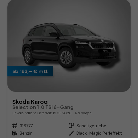
ab 193,– € mtl.
Skoda Karoq
Selection 1.0 TSI 6-Gang
unverbindliche Lieferzeit:
19.08.2026
Neuwagen
Fahrzeugnr.
316777
Getriebe
Schaltgetriebe
Kraftstoff
Benzin
Außenfarbe
Black-Magic Perleffekt