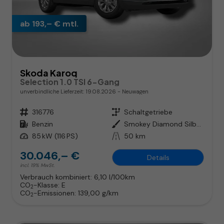
ab 193,– € mtl.
Skoda Karoq
Selection 1.0 TSI 6-Gang
unverbindliche Lieferzeit:
19.08.2026
Neuwagen
Fahrzeugnr.
316776
Getriebe
Schaltgetriebe
Kraftstoff
Benzin
Außenfarbe
Smokey Diamond Silber Metallic
Leistung
85 kW (116 PS)
Kilometerstand
50 km
30.046,– €
Details
incl. 19% MwSt.
Verbrauch kombiniert:
6,10 l/100km
CO
-Klasse:
E
2
CO
-Emissionen:
139,00 g/km
2