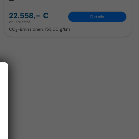
22.558,– €
Details
incl. 19% MwSt.
CO
-Emissionen:
153,00 g/km
2