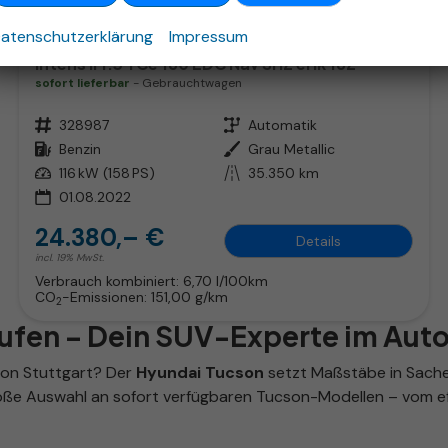
atenschutzerklärung
Impressum
Renault Koleos
Intens II 1.3 TCe 160 EDC Nav SHZ eHk 18Z
sofort lieferbar
Gebrauchtwagen
Fahrzeugnr.
328987
Getriebe
Automatik
Kraftstoff
Benzin
Außenfarbe
Grau Metallic
Leistung
116 kW (158 PS)
Kilometerstand
35.350 km
01.08.2022
24.380,– €
Details
incl. 19% MwSt.
Verbrauch kombiniert:
6,70 l/100km
CO
-Emissionen:
151,00 g/km
2
aufen – Dein SUV-Experte im Aut
ion Stuttgart? Der
Hyundai Tucson
setzt Maßstäbe in Sachen
roße Auswahl an sofort verfügbaren Tucson-Modellen – vom eff