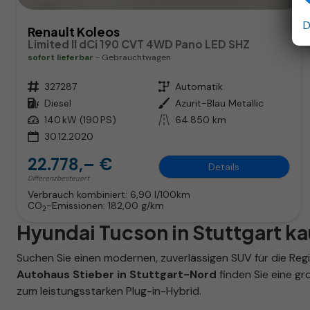
D
Renault Koleos
Limited II dCi 190 CVT 4WD Pano LED SHZ
sofort lieferbar
Gebrauchtwagen
Fahrzeugnr.
327287
Getriebe
Automatik
Kraftstoff
Diesel
Außenfarbe
Azurit-Blau Metallic
Leistung
140 kW (190 PS)
Kilometerstand
64.850 km
30.12.2020
22.778,– €
Details
Differenzbesteuert
Verbrauch kombiniert:
6,90 l/100km
CO
-Emissionen:
182,00 g/km
2
Hyundai Tucson in Stuttgart k
Suchen Sie einen modernen, zuverlässigen SUV für die Reg
Autohaus Stieber in Stuttgart-Nord
finden Sie eine g
zum leistungsstarken Plug-in-Hybrid.