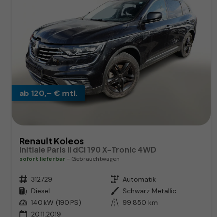
ab 120,– € mtl.
Renault Koleos
Initiale Paris II dCi 190 X-Tronic 4WD
sofort lieferbar
Gebrauchtwagen
Fahrzeugnr.
312729
Getriebe
Automatik
Kraftstoff
Diesel
Außenfarbe
Schwarz Metallic
Leistung
140 kW (190 PS)
Kilometerstand
99.850 km
20.11.2019