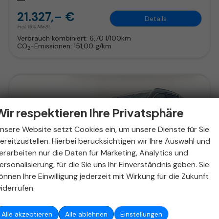
21.327,– €
Details
incl. 19% MwSt.
Verbrauch kombiniert:
6,70 l/100km
CO
-Emissionen:
151,00 g/km
2
Wir respektieren Ihre Privatsphäre
nsere Website setzt Cookies ein, um unsere Dienste für Sie
ereitzustellen. Hierbei berücksichtigen wir Ihre Auswahl und
erarbeiten nur die Daten für Marketing, Analytics und
ersonalisierung, für die Sie uns Ihr Einverständnis geben. Sie
önnen Ihre Einwilligung jederzeit mit Wirkung für die Zukunft
iderrufen.
ab 156,– € mtl.
Alle akzeptieren
Alle ablehnen
Einstellungen