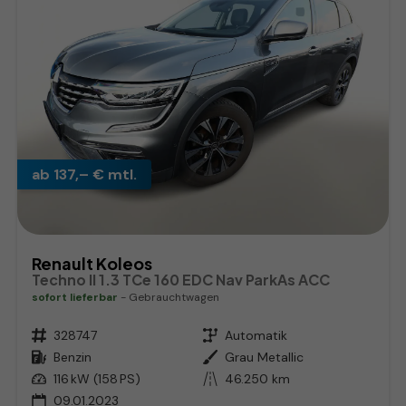
ab 137,– € mtl.
Renault Koleos
Techno II 1.3 TCe 160 EDC Nav ParkAs ACC
sofort lieferbar
Gebrauchtwagen
Fahrzeugnr.
328747
Getriebe
Automatik
Kraftstoff
Benzin
Außenfarbe
Grau Metallic
Leistung
116 kW (158 PS)
Kilometerstand
46.250 km
09.01.2023