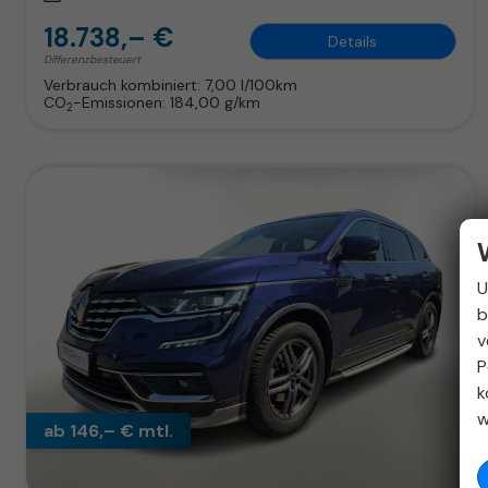
18.738,– €
Details
Differenzbesteuert
Verbrauch kombiniert:
7,00 l/100km
CO
-Emissionen:
184,00 g/km
2
U
b
v
P
k
w
ab 146,– € mtl.