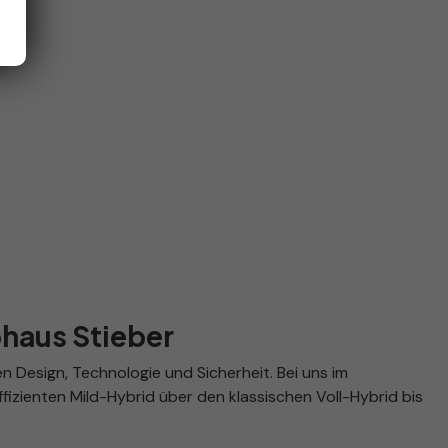
ohaus Stieber
 Design, Technologie und Sicherheit. Bei uns im
izienten Mild-Hybrid über den klassischen Voll-Hybrid bis