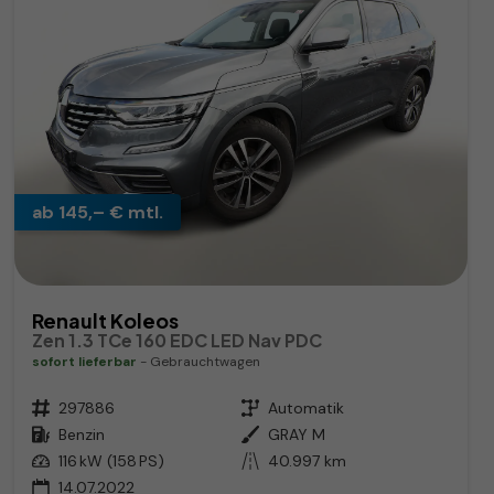
ab 145,– € mtl.
Renault Koleos
Zen 1.3 TCe 160 EDC LED Nav PDC
sofort lieferbar
Gebrauchtwagen
Fahrzeugnr.
297886
Getriebe
Automatik
Kraftstoff
Benzin
Außenfarbe
GRAY M
Leistung
116 kW (158 PS)
Kilometerstand
40.997 km
14.07.2022