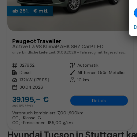
ab 251,– € mtl.
D
Peugeot Traveller
Active L3 9S KlimaP AHK SHZ CarP LED
unverbindliche Lieferzeit:
31.08.2026
Fahrzeug mit Tageszulassung
Fahrzeugnr.
327652
Getriebe
Automatik
Kraftstoff
Diesel
Außenfarbe
All Terrain Grün Metallic
Leistung
132 kW (179 PS)
Kilometerstand
10 km
30.04.2026
39.195,– €
Details
incl. 19% MwSt.
Verbrauch kombiniert:
7,00 l/100km
CO
-Klasse:
G
2
CO
-Emissionen:
185,00 g/km
2
Hyundai Tucson in Stuttgart k