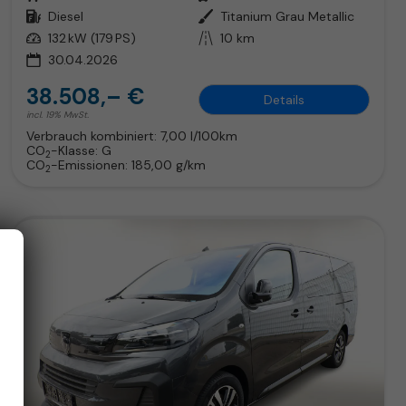
Kraftstoff
Diesel
Außenfarbe
Titanium Grau Metallic
Leistung
132 kW (179 PS)
Kilometerstand
10 km
30.04.2026
38.508,– €
Details
incl. 19% MwSt.
Verbrauch kombiniert:
7,00 l/100km
CO
-Klasse:
G
2
CO
-Emissionen:
185,00 g/km
2