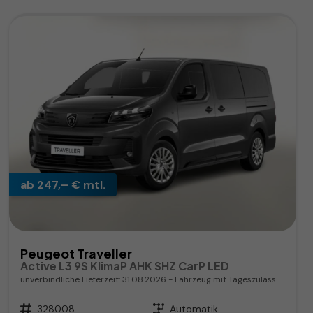
ab 247,– € mtl.
Peugeot Traveller
Active L3 9S KlimaP AHK SHZ CarP LED
unverbindliche Lieferzeit:
31.08.2026
Fahrzeug mit Tageszulassung
Fahrzeugnr.
328008
Getriebe
Automatik