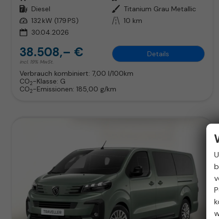
Kraftstoff
Diesel
Außenfarbe
Titanium Grau Metallic
Leistung
132 kW (179 PS)
Kilometerstand
10 km
30.04.2026
38.508,– €
Details
incl. 19% MwSt.
Verbrauch kombiniert:
7,00 l/100km
CO
-Klasse:
G
2
CO
-Emissionen:
185,00 g/km
2
U
b
v
P
k
w