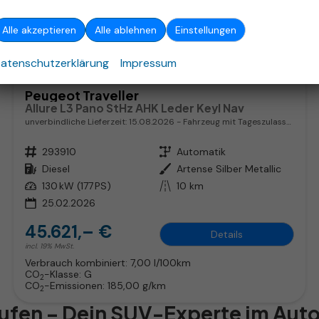
ab 292,– € mtl.
Alle akzeptieren
Alle ablehnen
Einstellungen
atenschutzerklärung
Impressum
Peugeot Traveller
Allure L3 Pano StHz AHK Leder Keyl Nav
unverbindliche Lieferzeit:
15.08.2026
Fahrzeug mit Tageszulassung
Fahrzeugnr.
293910
Getriebe
Automatik
Kraftstoff
Diesel
Außenfarbe
Artense Silber Metallic
Leistung
130 kW (177 PS)
Kilometerstand
10 km
25.02.2026
45.621,– €
Details
incl. 19% MwSt.
Verbrauch kombiniert:
7,00 l/100km
CO
-Klasse:
G
2
CO
-Emissionen:
185,00 g/km
2
aufen – Dein SUV-Experte im Aut