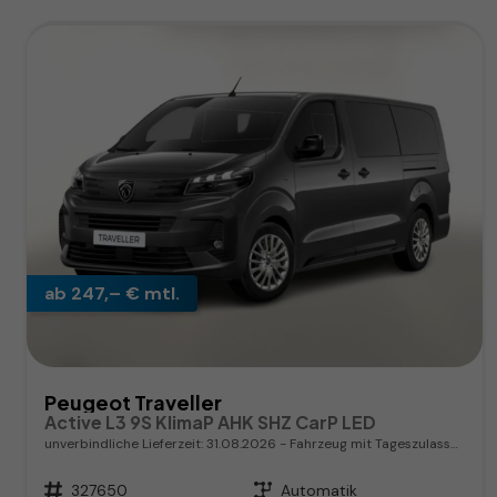
ab 247,– € mtl.
Peugeot Traveller
Active L3 9S KlimaP AHK SHZ CarP LED
unverbindliche Lieferzeit:
31.08.2026
Fahrzeug mit Tageszulassung
Fahrzeugnr.
327650
Getriebe
Automatik