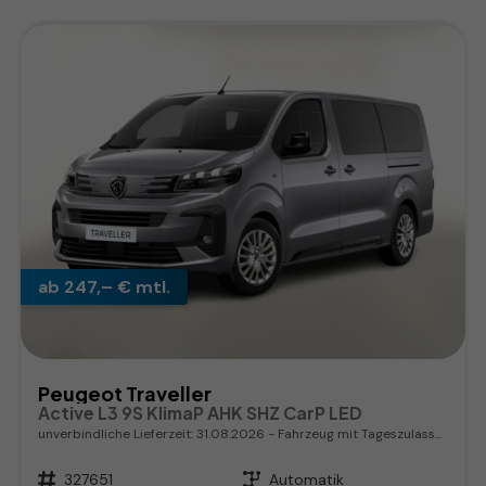
ab 247,– € mtl.
Peugeot Traveller
Active L3 9S KlimaP AHK SHZ CarP LED
unverbindliche Lieferzeit:
31.08.2026
Fahrzeug mit Tageszulassung
Fahrzeugnr.
327651
Getriebe
Automatik