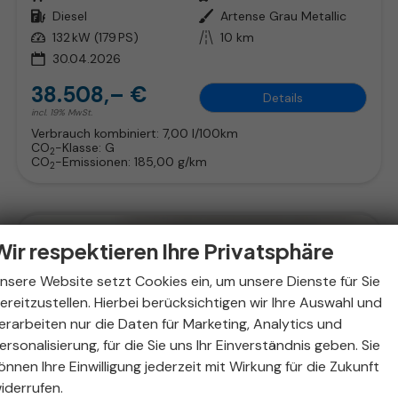
Kraftstoff
Diesel
Außenfarbe
Artense Grau Metallic
Leistung
132 kW (179 PS)
Kilometerstand
10 km
30.04.2026
38.508,– €
Details
incl. 19% MwSt.
Verbrauch kombiniert:
7,00 l/100km
CO
-Klasse:
G
2
CO
-Emissionen:
185,00 g/km
2
Wir respektieren Ihre Privatsphäre
nsere Website setzt Cookies ein, um unsere Dienste für Sie
ereitzustellen. Hierbei berücksichtigen wir Ihre Auswahl und
erarbeiten nur die Daten für Marketing, Analytics und
ersonalisierung, für die Sie uns Ihr Einverständnis geben. Sie
önnen Ihre Einwilligung jederzeit mit Wirkung für die Zukunft
iderrufen.