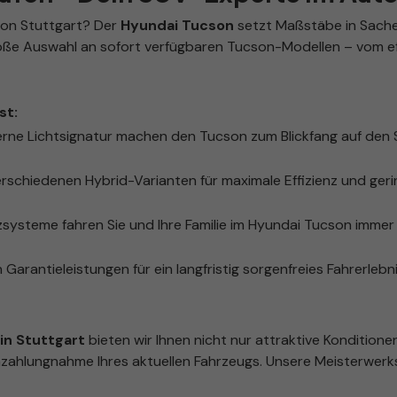
ion Stuttgart? Der
Hyundai Tucson
setzt Maßstäbe in Sachen
roße Auswahl an sofort verfügbaren Tucson-Modellen – vom eff
st:
rne Lichtsignatur machen den Tucson zum Blickfang auf den
rschiedenen Hybrid-Varianten für maximale Effizienz und ger
ysteme fahren Sie und Ihre Familie im Hyundai Tucson immer 
 Garantieleistungen für ein langfristig sorgenfreies Fahrerlebni
n Stuttgart
bieten wir Ihnen nicht nur attraktive Konditione
zahlungnahme Ihres aktuellen Fahrzeugs. Unsere Meisterwerks