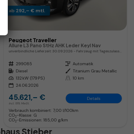
ab 292,– € mtl.
Peugeot Traveller
Allure L3 Pano StHz AHK Leder Keyl Nav
unverbindliche Lieferzeit:
30.09.2026
Fahrzeug mit Tageszulassung
Fahrzeugnr.
299085
Getriebe
Automatik
Kraftstoff
Diesel
Außenfarbe
Titanium Grau Metallic
Leistung
132 kW (179 PS)
Kilometerstand
10 km
24.06.2026
45.621,– €
Details
incl. 19% MwSt.
Verbrauch kombiniert:
7,00 l/100km
CO
-Klasse:
G
2
CO
-Emissionen:
185,00 g/km
2
ohaus Stieber