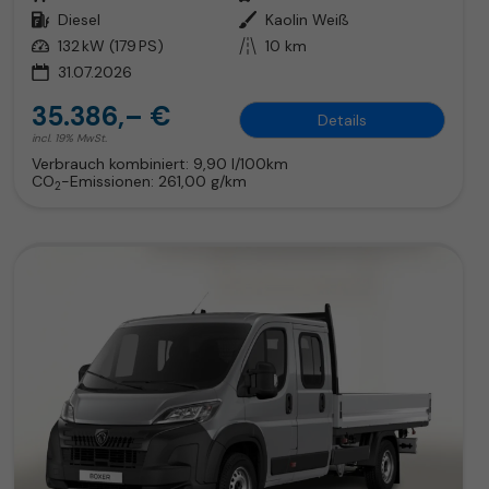
Kraftstoff
Diesel
Außenfarbe
Kaolin Weiß
Leistung
132 kW (179 PS)
Kilometerstand
10 km
31.07.2026
35.386,– €
Details
incl. 19% MwSt.
Verbrauch kombiniert:
9,90 l/100km
CO
-Emissionen:
261,00 g/km
2