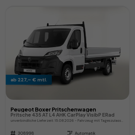
ab 227,– € mtl.
Peugeot Boxer Pritschenwagen
Pritsche 435 AT L4 AHK CarPlay VisibP ERad
unverbindliche Lieferzeit:
15.08.2026
Fahrzeug mit Tageszulassung
Fahrzeugnr.
308998
Getriebe
Automatik