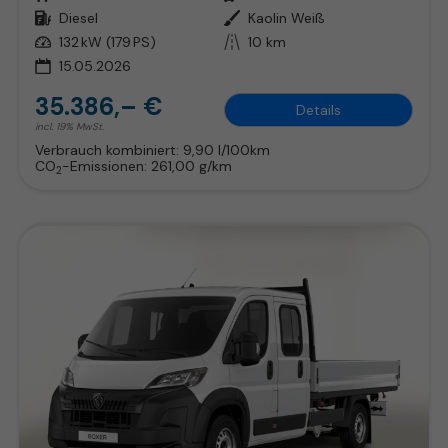
Kraftstoff
Diesel
Außenfarbe
Kaolin Weiß
Leistung
132 kW (179 PS)
Kilometerstand
10 km
15.05.2026
35.386,– €
Details
incl. 19% MwSt.
Verbrauch kombiniert:
9,90 l/100km
CO
-Emissionen:
261,00 g/km
2