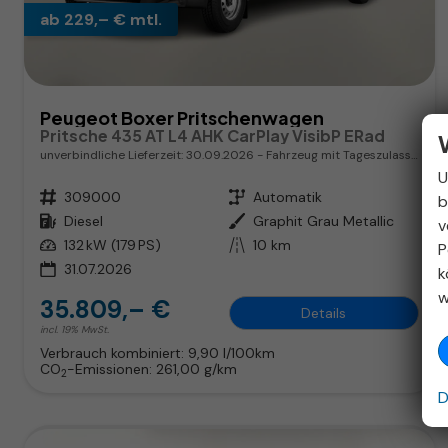
ab 229,– € mtl.
Peugeot Boxer Pritschenwagen
Pritsche 435 AT L4 AHK CarPlay VisibP ERad
unverbindliche Lieferzeit:
30.09.2026
Fahrzeug mit Tageszulassung
U
Fahrzeugnr.
309000
Getriebe
Automatik
b
Kraftstoff
Diesel
Außenfarbe
Graphit Grau Metallic
v
Leistung
132 kW (179 PS)
Kilometerstand
10 km
P
31.07.2026
k
w
35.809,– €
Details
incl. 19% MwSt.
Verbrauch kombiniert:
9,90 l/100km
CO
-Emissionen:
261,00 g/km
2
D