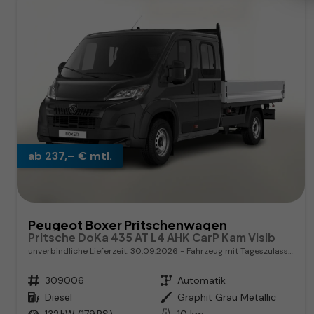
ab 237,– € mtl.
Peugeot Boxer Pritschenwagen
Pritsche DoKa 435 AT L4 AHK CarP Kam Visib
unverbindliche Lieferzeit:
30.09.2026
Fahrzeug mit Tageszulassung
Fahrzeugnr.
309006
Getriebe
Automatik
Kraftstoff
Diesel
Außenfarbe
Graphit Grau Metallic