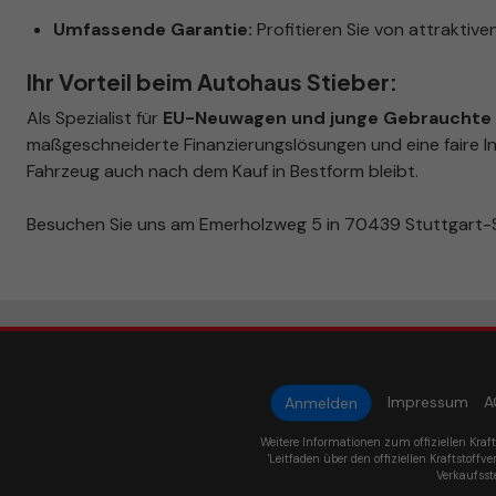
Umfassende Garantie:
Profitieren Sie von attraktiven
Ihr Vorteil beim Autohaus Stieber:
Als Spezialist für
EU-Neuwagen und junge Gebrauchte i
maßgeschneiderte Finanzierungslösungen und eine faire In
Fahrzeug auch nach dem Kauf in Bestform bleibt.
Besuchen Sie uns am Emerholzweg 5 in 70439 Stuttgart-S
Impressum
A
Anmelden
Weitere Informationen zum offiziellen Kraf
'Leitfaden über den offiziellen Kraftstoffve
Verkaufsst