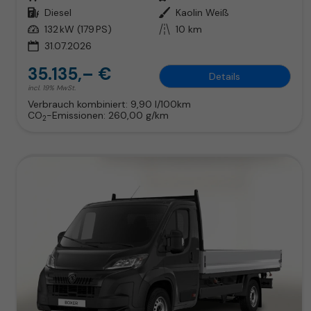
Kraftstoff
Diesel
Außenfarbe
Kaolin Weiß
Leistung
132 kW (179 PS)
Kilometerstand
10 km
31.07.2026
35.135,– €
Details
incl. 19% MwSt.
Verbrauch kombiniert:
9,90 l/100km
CO
-Emissionen:
260,00 g/km
2