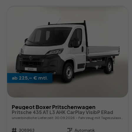
ab 225,– € mtl.
Peugeot Boxer Pritschenwagen
Pritsche 435 AT L3 AHK CarPlay VisibP ERad
unverbindliche Lieferzeit:
30.09.2026
Fahrzeug mit Tageszulassung
Fahrzeugnr.
308963
Getriebe
Automatik