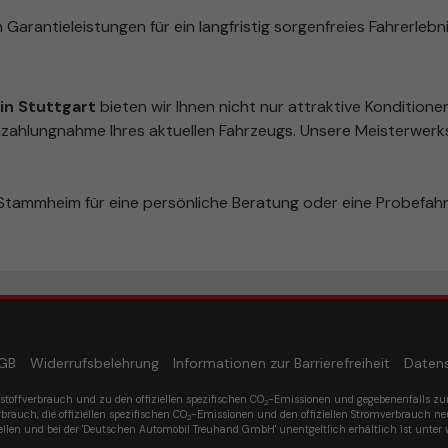
 Garantieleistungen für ein langfristig sorgenfreies Fahrerlebni
n Stuttgart
bieten wir Ihnen nicht nur attraktive Konditione
zahlungnahme Ihres aktuellen Fahrzeugs. Unsere Meisterwerks
tammheim für eine persönliche Beratung oder eine Probefahr
GB
Widerrufsbelehrung
Informationen zur Barrierefreiheit
Daten
tstoffverbrauch und zu den offiziellen spezifischen CO
-Emissionen und gegebenenfalls z
2
rbrauch, die offiziellen spezifischen CO
-Emissionen und den offiziellen Stromverbrauch n
2
ellen und bei der 'Deutschen Automobil Treuhand GmbH' unentgeltlich erhältlich ist unter 