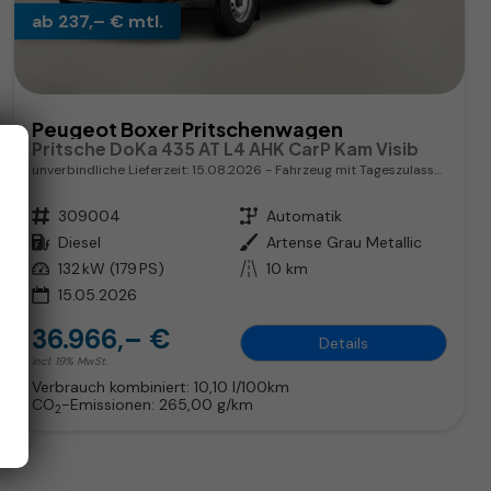
ab 237,– € mtl.
Peugeot Boxer Pritschenwagen
Pritsche DoKa 435 AT L4 AHK CarP Kam Visib
unverbindliche Lieferzeit:
15.08.2026
Fahrzeug mit Tageszulassung
Fahrzeugnr.
309004
Getriebe
Automatik
Kraftstoff
Diesel
Außenfarbe
Artense Grau Metallic
Leistung
132 kW (179 PS)
Kilometerstand
10 km
15.05.2026
36.966,– €
Details
incl. 19% MwSt.
Verbrauch kombiniert:
10,10 l/100km
CO
-Emissionen:
265,00 g/km
2