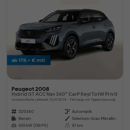
ab 178,– € mtl.
Peugeot 2008
Hybrid GT ACC Nav 360° CarP Keyl TotW PrivG
unverbindliche Lieferzeit:
11.09.2026
Fahrzeug mit Tageszulassung
Fahrzeugnr.
325340
Getriebe
Automatik
Kraftstoff
Benzin
Außenfarbe
Selenium Grau Metallic / Dach i
Leistung
100 kW (136 PS)
Kilometerstand
10 km