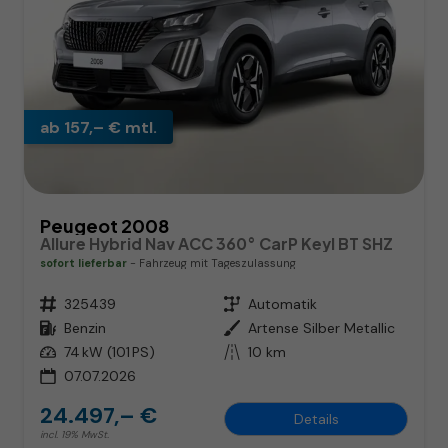
ab 157,– € mtl.
Peugeot 2008
Allure Hybrid Nav ACC 360° CarP Keyl BT SHZ
sofort lieferbar
Fahrzeug mit Tageszulassung
Fahrzeugnr.
325439
Getriebe
Automatik
Kraftstoff
Benzin
Außenfarbe
Artense Silber Metallic
Leistung
74 kW (101 PS)
Kilometerstand
10 km
07.07.2026
24.497,– €
Details
incl. 19% MwSt.