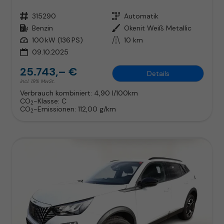
Fahrzeugnr.
315290
Getriebe
Automatik
Kraftstoff
Benzin
Außenfarbe
Okenit Weiß Metallic
Leistung
100 kW (136 PS)
Kilometerstand
10 km
09.10.2025
25.743,– €
Details
incl. 19% MwSt.
Verbrauch kombiniert:
4,90 l/100km
CO
-Klasse:
C
2
CO
-Emissionen:
112,00 g/km
2