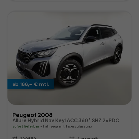
ab 166,– € mtl.
Peugeot 2008
Allure Hybrid Nav Keyl ACC 360° SHZ 2xPDC
sofort lieferbar
Fahrzeug mit Tageszulassung
Fahrzeugnr.
320552
Getriebe
Automatik