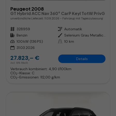
Peugeot 2008
GT Hybrid ACC Nav 360° CarP Keyl TotW PrivG
unverbindliche Lieferzeit:
11.09.2026
Fahrzeug mit Tageszulassung
Fahrzeugnr.
328959
Getriebe
Automatik
Kraftstoff
Benzin
Außenfarbe
Selenium Grau Metallic / Dach in
Leistung
100 kW (136 PS)
Kilometerstand
10 km
31.03.2026
27.823,– €
Details
incl. 19% MwSt.
Verbrauch kombiniert:
4,90 l/100km
CO
-Klasse:
C
2
CO
-Emissionen:
112,00 g/km
2