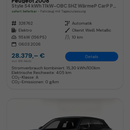
Peugeot 2008
Style 54 kWh 11kW-OBC SHZ WärmeP CarP PDC
sofort lieferbar
Fahrzeug mit Tageszulassung
Fahrzeugnr.
328762
Getriebe
Automatik
Kraftstoff
Elektro
Außenfarbe
Okenit Weiß Metallic
Leistung
115 kW (156 PS)
Kilometerstand
10 km
06.03.2026
28.379,– €
Details
incl. 19% MwSt.
Stromverbrauch kombiniert:
15,30 kWh/100km
Elektrische Reichweite:
405 km
CO
-Klasse:
A
2
CO
-Emissionen:
0 g/km
2