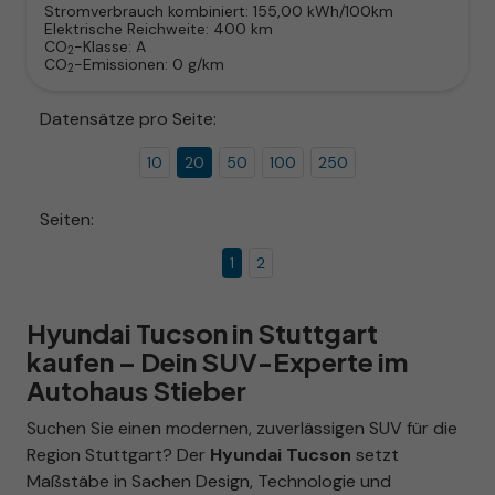
Stromverbrauch kombiniert:
155,00 kWh/100km
Elektrische Reichweite:
400 km
CO
-Klasse:
A
2
CO
-Emissionen:
0 g/km
2
Datensätze pro Seite:
10
20
50
100
250
Seiten:
1
2
Hyundai Tucson in Stuttgart
kaufen – Dein SUV-Experte im
Autohaus Stieber
Suchen Sie einen modernen, zuverlässigen SUV für die
Region Stuttgart? Der
Hyundai Tucson
setzt
Maßstäbe in Sachen Design, Technologie und