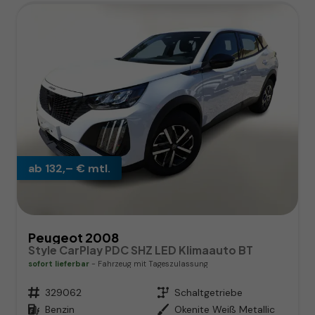
ab 132,– € mtl.
Peugeot 2008
Style CarPlay PDC SHZ LED Klimaauto BT
sofort lieferbar
Fahrzeug mit Tageszulassung
Fahrzeugnr.
329062
Getriebe
Schaltgetriebe
Kraftstoff
Benzin
Außenfarbe
Okenite Weiß Metallic