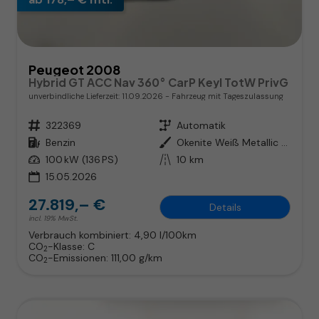
Peugeot 2008
Hybrid GT ACC Nav 360° CarP Keyl TotW PrivG
unverbindliche Lieferzeit:
11.09.2026
Fahrzeug mit Tageszulassung
Fahrzeugnr.
322369
Getriebe
Automatik
Kraftstoff
Benzin
Außenfarbe
Okenite Weiß Metallic / Dach in
Leistung
100 kW (136 PS)
Kilometerstand
10 km
15.05.2026
27.819,– €
Details
incl. 19% MwSt.
Verbrauch kombiniert:
4,90 l/100km
CO
-Klasse:
C
2
CO
-Emissionen:
111,00 g/km
2