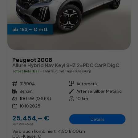
ab 163,– € mtl.
Peugeot 2008
Allure Hybrid Nav Keyl SHZ 2xPDC CarP DigC
sofort lieferbar
Fahrzeug mit Tageszulassung
Fahrzeugnr.
315904
Getriebe
Automatik
Kraftstoff
Benzin
Außenfarbe
Artense Silber Metallic
Leistung
100 kW (136 PS)
Kilometerstand
10 km
10.10.2025
25.454,– €
Details
incl. 19% MwSt.
Verbrauch kombiniert:
4,90 l/100km
CO
-Klasse:
C
2