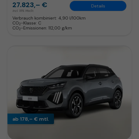
27.823,– €
Details
incl. 19% MwSt.
Verbrauch kombiniert:
4,90 l/100km
CO
-Klasse:
C
2
CO
-Emissionen:
112,00 g/km
2
ab 178,– € mtl.