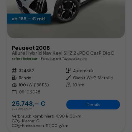
ab 165,– € mtl.
Peugeot 2008
Allure Hybrid Nav Keyl SHZ 2xPDC CarP DigC
sofort lieferbar
Fahrzeug mit Tageszulassung
Fahrzeugnr.
324362
Getriebe
Automatik
Kraftstoff
Benzin
Außenfarbe
Okenit Weiß Metallic
Leistung
100 kW (136 PS)
Kilometerstand
10 km
09.10.2025
25.743,– €
Details
incl. 19% MwSt.
Verbrauch kombiniert:
4,90 l/100km
CO
-Klasse:
C
2
CO
-Emissionen:
112,00 g/km
2