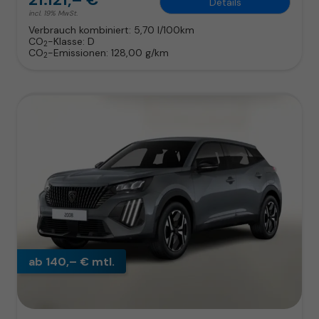
Details
incl. 19% MwSt.
Verbrauch kombiniert:
5,70 l/100km
CO
-Klasse:
D
2
CO
-Emissionen:
128,00 g/km
2
ab 140,– € mtl.