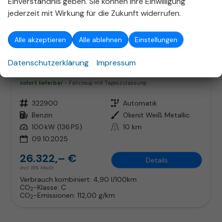
Einverständnis geben. Sie können Ihre Einwilligung
jederzeit mit Wirkung für die Zukunft widerrufen.
ab 169,– € mtl.
Alle akzeptieren
Alle ablehnen
Einstellungen
Datenschutzerklärung
Impressum
Peugeot 2008
Allure Hybrid Nav Keyl ACC 360° SHZ 2xPDC
sofort lieferbar
Fahrzeug mit Tageszulassung
Fahrzeugnr.
322900
Getriebe
Automatik
Kraftstoff
Benzin
Außenfarbe
Okenit Weiß Metallic
Leistung
100 kW (136 PS)
Kilometerstand
10 km
09.10.2025
26.322,– €
Details
incl. 19% MwSt.
Verbrauch kombiniert:
4,90 l/100km
CO
-Klasse:
C
2
CO
-Emissionen:
112,00 g/km
2