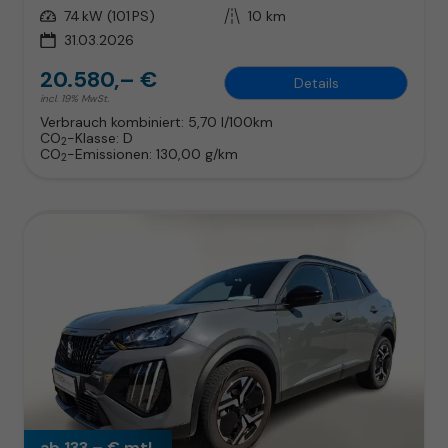
Leistung
74 kW (101 PS)
Kilometerstand
10 km
31.03.2026
20.580,– €
Details
incl. 19% MwSt.
Verbrauch kombiniert:
5,70 l/100km
CO
-Klasse:
D
2
CO
-Emissionen:
130,00 g/km
2
ab 133,– € mtl.