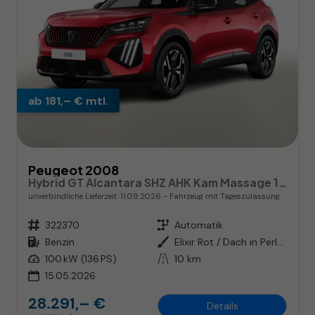
ab 181,– € mtl.
Peugeot 2008
Hybrid GT Alcantara SHZ AHK Kam Massage 17Z
unverbindliche Lieferzeit:
11.09.2026
Fahrzeug mit Tageszulassung
Fahrzeugnr.
322370
Getriebe
Automatik
Kraftstoff
Benzin
Außenfarbe
Elixir Rot / Dach in Perla Nera
Leistung
100 kW (136 PS)
Kilometerstand
10 km
15.05.2026
28.291,– €
Details