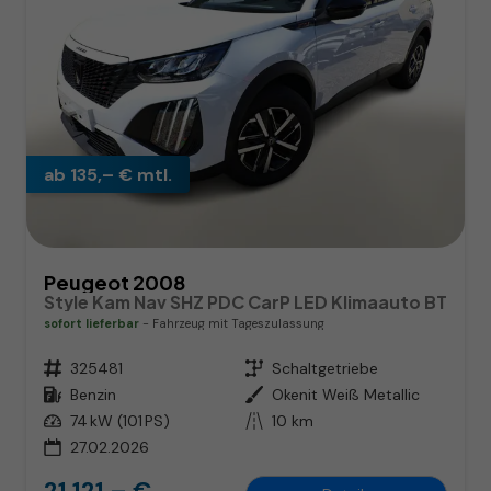
ab 135,– € mtl.
Peugeot 2008
Style Kam Nav SHZ PDC CarP LED Klimaauto BT
sofort lieferbar
Fahrzeug mit Tageszulassung
Fahrzeugnr.
325481
Getriebe
Schaltgetriebe
Kraftstoff
Benzin
Außenfarbe
Okenit Weiß Metallic
Leistung
74 kW (101 PS)
Kilometerstand
10 km
27.02.2026
21.121,– €