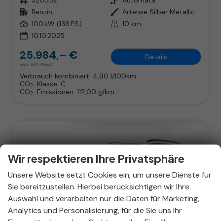
Kraftstoff
Benzin
Außenfarbe
Artense Silber Metallic
Leistung
100 kW (136 PS)
Kilometerstand
10 km
10.10.2025
25.984,– €
Details
incl. 19% MwSt.
Verbrauch kombiniert:
4,90 l/100km
CO
-Klasse:
C
2
CO
-Emissionen:
112,00 g/km
2
Wir respektieren Ihre Privatsphäre
Unsere Website setzt Cookies ein, um unsere Dienste für
Sie bereitzustellen. Hierbei berücksichtigen wir Ihre
Auswahl und verarbeiten nur die Daten für Marketing,
Analytics und Personalisierung, für die Sie uns Ihr