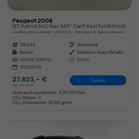
Peugeot 2008
GT Hybrid ACC Nav 360° CarP Keyl TotW PrivG
unverbindliche Lieferzeit:
11.09.2026
Fahrzeug mit Tageszulassung
Fahrzeugnr.
318046
Getriebe
Automatik
Kraftstoff
Benzin
Außenfarbe
Selenium Grau Metallic / Dach i
Leistung
100 kW (136 PS)
Kilometerstand
10 km
31.03.2026
27.823,– €
Details
incl. 19% MwSt.
Verbrauch kombiniert:
4,90 l/100km
CO
-Klasse:
C
2
CO
-Emissionen:
112,00 g/km
2