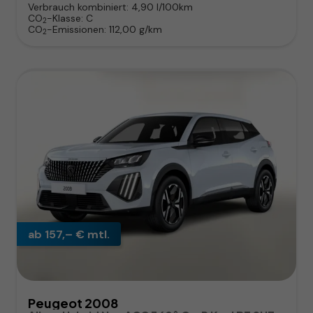
Verbrauch kombiniert:
4,90 l/100km
CO
-Klasse:
C
2
CO
-Emissionen:
112,00 g/km
2
ab 157,– € mtl.
Peugeot 2008