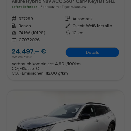
Allure Hybrid Nav ACC 360° CarP Keyl BT SHZ
sofort lieferbar
Fahrzeug mit Tageszulassung
Fahrzeugnr.
327299
Getriebe
Automatik
Kraftstoff
Benzin
Außenfarbe
Okenit Weiß Metallic
Leistung
74 kW (101 PS)
Kilometerstand
10 km
07.07.2026
24.497,– €
Details
incl. 19% MwSt.
Verbrauch kombiniert:
4,90 l/100km
CO
-Klasse:
C
2
CO
-Emissionen:
112,00 g/km
2