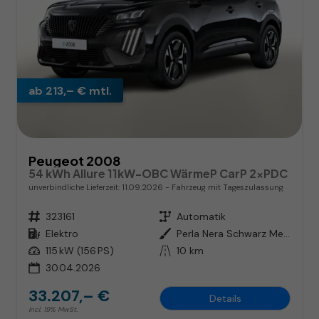
ab 213,– € mtl.
Peugeot 2008
54 kWh Allure 11kW-OBC WärmeP CarP 2xPDC
unverbindliche Lieferzeit:
11.09.2026
Fahrzeug mit Tageszulassung
Fahrzeugnr.
323161
Getriebe
Automatik
Kraftstoff
Elektro
Außenfarbe
Perla Nera Schwarz Metallic
Leistung
115 kW (156 PS)
Kilometerstand
10 km
30.04.2026
33.207,– €
Details
incl. 19% MwSt.