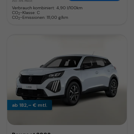
incl. 19% MwSt.
Verbrauch kombiniert:
4,90 l/100km
CO
-Klasse:
C
2
CO
-Emissionen:
111,00 g/km
2
ab 182,– € mtl.