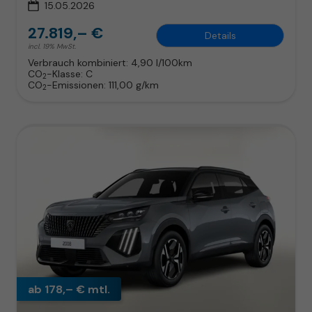
15.05.2026
27.819,– €
Details
incl. 19% MwSt.
Verbrauch kombiniert:
4,90 l/100km
CO
-Klasse:
C
2
CO
-Emissionen:
111,00 g/km
2
ab 178,– € mtl.