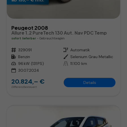
Peugeot 2008
Allure 1.2 PureTech 130 Aut. Nav PDC Temp
sofort lieferbar
Gebrauchtwagen
Fahrzeugnr.
329091
Getriebe
Automatik
Kraftstoff
Benzin
Außenfarbe
Selenium Grau Metallic
Leistung
96 kW (131 PS)
Kilometerstand
11.100 km
30.07.2024
20.824,– €
Details
Differenzbesteuert