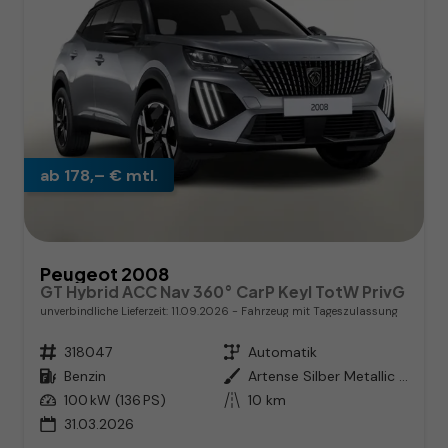
ab 178,– € mtl.
Peugeot 2008
GT Hybrid ACC Nav 360° CarP Keyl TotW PrivG
unverbindliche Lieferzeit:
11.09.2026
Fahrzeug mit Tageszulassung
Fahrzeugnr.
318047
Getriebe
Automatik
Kraftstoff
Benzin
Außenfarbe
Artense Silber Metallic / Dach i
Leistung
100 kW (136 PS)
Kilometerstand
10 km
31.03.2026