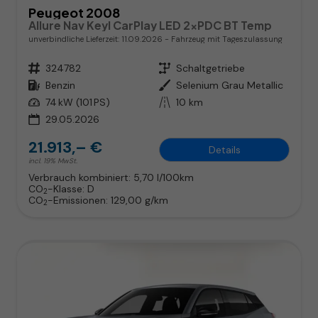
Peugeot 2008
Allure Nav Keyl CarPlay LED 2xPDC BT Temp
unverbindliche Lieferzeit:
11.09.2026
Fahrzeug mit Tageszulassung
Fahrzeugnr.
324782
Getriebe
Schaltgetriebe
Kraftstoff
Benzin
Außenfarbe
Selenium Grau Metallic
Leistung
74 kW (101 PS)
Kilometerstand
10 km
29.05.2026
21.913,– €
Details
incl. 19% MwSt.
Verbrauch kombiniert:
5,70 l/100km
CO
-Klasse:
D
2
CO
-Emissionen:
129,00 g/km
2