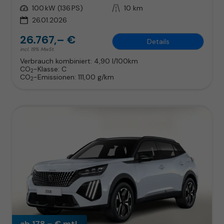
Leistung
100 kW (136 PS)
Kilometerstand
10 km
26.01.2026
26.767,– €
Details
incl. 19% MwSt.
Verbrauch kombiniert:
4,90 l/100km
CO
-Klasse:
C
2
CO
-Emissionen:
111,00 g/km
2
ab 178,– € mtl.