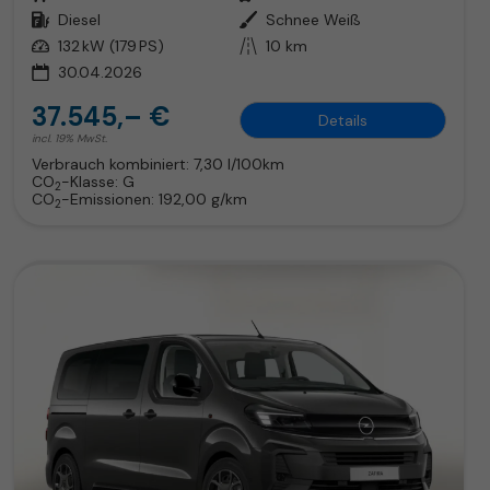
Kraftstoff
Diesel
Außenfarbe
Schnee Weiß
Leistung
132 kW (179 PS)
Kilometerstand
10 km
30.04.2026
37.545,– €
Details
incl. 19% MwSt.
Verbrauch kombiniert:
7,30 l/100km
CO
-Klasse:
G
2
CO
-Emissionen:
192,00 g/km
2