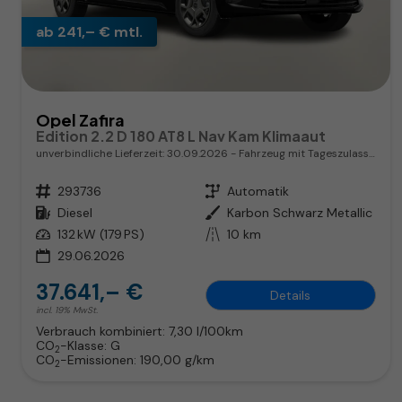
ab 241,– € mtl.
Opel Zafira
Edition 2.2 D 180 AT8 L Nav Kam Klimaaut
unverbindliche Lieferzeit:
30.09.2026
Fahrzeug mit Tageszulassung
Fahrzeugnr.
293736
Getriebe
Automatik
Kraftstoff
Diesel
Außenfarbe
Karbon Schwarz Metallic
Leistung
132 kW (179 PS)
Kilometerstand
10 km
29.06.2026
37.641,– €
Details
incl. 19% MwSt.
Verbrauch kombiniert:
7,30 l/100km
CO
-Klasse:
G
2
CO
-Emissionen:
190,00 g/km
2