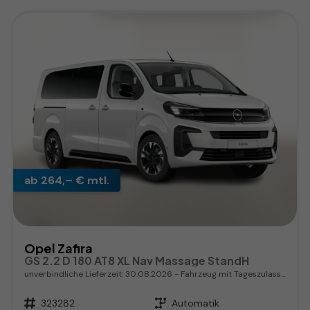
ab 264,– € mtl.
Opel Zafira
GS 2.2 D 180 AT8 XL Nav Massage StandH
unverbindliche Lieferzeit:
30.08.2026
Fahrzeug mit Tageszulassung
Fahrzeugnr.
323282
Getriebe
Automatik