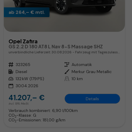
ab 264,– € mtl.
Opel Zafira
GS 2.2 D 180 AT8 L Nav 8-S Massage SHZ
unverbindliche Lieferzeit:
30.08.2026
Fahrzeug mit Tageszulassung
Fahrzeugnr.
323265
Getriebe
Automatik
Kraftstoff
Diesel
Außenfarbe
Merkur Grau Metallic
Leistung
132 kW (179 PS)
Kilometerstand
10 km
30.04.2026
41.207,– €
Details
incl. 19% MwSt.
Verbrauch kombiniert:
6,90 l/100km
CO
-Klasse:
G
2
CO
-Emissionen:
181,00 g/km
2