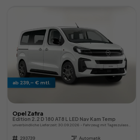
ab 239,– € mtl.
Opel Zafira
Edition 2.2 D 180 AT8 L LED Nav Kam Temp
unverbindliche Lieferzeit:
30.09.2026
Fahrzeug mit Tageszulassung
Fahrzeugnr.
293739
Getriebe
Automatik