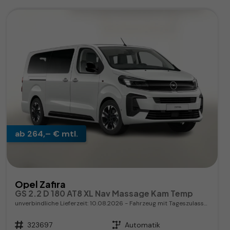
ab 264,– € mtl.
Opel Zafira
GS 2.2 D 180 AT8 XL Nav Massage Kam Temp
unverbindliche Lieferzeit:
10.08.2026
Fahrzeug mit Tageszulassung
Fahrzeugnr.
323697
Getriebe
Automatik