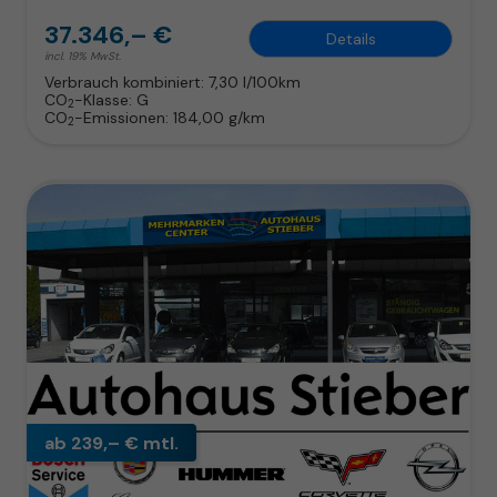
37.346,– €
Details
incl. 19% MwSt.
Verbrauch kombiniert:
7,30 l/100km
CO
-Klasse:
G
2
CO
-Emissionen:
184,00 g/km
2
ab 239,– € mtl.