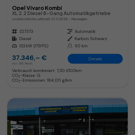
Opel Vivaro Kombi
XL 2.2 Diesel 8-Gang Automatikgetriebe
unverbindliche Lieferzeit:
01.11.2026
Neuwagen
Fahrzeugnr.
327373
Getriebe
Automatik
Kraftstoff
Diesel
Außenfarbe
Karbon Schwarz
Leistung
132 kW (179 PS)
Kilometerstand
50 km
37.346,– €
Details
incl. 19% MwSt.
Verbrauch kombiniert:
7,30 l/100km
CO
-Klasse:
G
2
CO
-Emissionen:
184,00 g/km
2