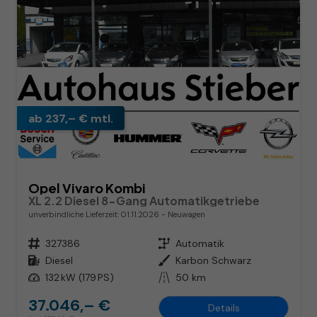
ab 237,– € mtl.
Opel Vivaro Kombi
XL 2.2 Diesel 8-Gang Automatikgetriebe
unverbindliche Lieferzeit:
01.11.2026
Neuwagen
Fahrzeugnr.
327386
Getriebe
Automatik
Kraftstoff
Diesel
Außenfarbe
Karbon Schwarz
Leistung
132 kW (179 PS)
Kilometerstand
50 km
37.046,– €
Details