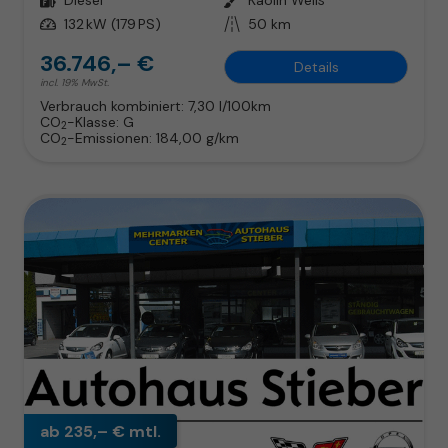
Leistung
132 kW (179 PS)
Kilometerstand
50 km
36.746,– €
Details
incl. 19% MwSt.
Verbrauch kombiniert:
7,30 l/100km
CO
-Klasse:
G
2
CO
-Emissionen:
184,00 g/km
2
ab 235,– € mtl.