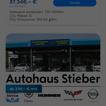
37.346,– €
Details
incl. 19% MwSt.
Verbrauch kombiniert:
7,30 l/100km
CO
-Klasse:
G
2
CO
-Emissionen:
184,00 g/km
2
ab 239,– € mtl.