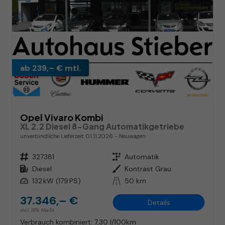
ab 239,– € mtl.
Opel Vivaro Kombi
XL 2.2 Diesel 8-Gang Automatikgetriebe
unverbindliche Lieferzeit:
01.11.2026
Neuwagen
Fahrzeugnr.
327381
Getriebe
Automatik
Kraftstoff
Diesel
Außenfarbe
Kontrast Grau
Leistung
132 kW (179 PS)
Kilometerstand
50 km
37.346,– €
Details
incl. 19% MwSt.
Verbrauch kombiniert:
7,30 l/100km