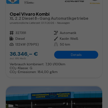
Opel Vivaro Kombi
XL 2.2 Diesel 8-Gang Automatikgetriebe
unverbindliche Lieferzeit:
01.11.2026
Neuwagen
Fahrzeugnr.
327391
Getriebe
Automatik
Kraftstoff
Diesel
Außenfarbe
Kaolin Weiß
Leistung
132 kW (179 PS)
Kilometerstand
50 km
36.346,– €
Details
incl. 19% MwSt.
Verbrauch kombiniert:
7,30 l/100km
CO
-Klasse:
G
2
CO
-Emissionen:
184,00 g/km
2