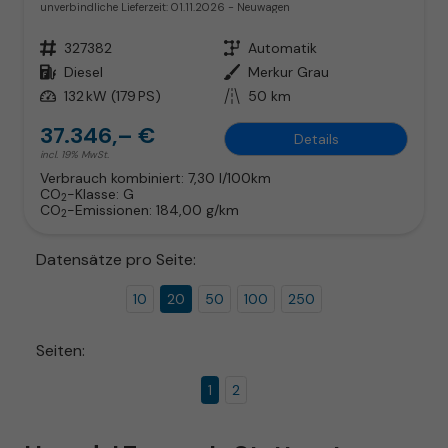
unverbindliche Lieferzeit:
01.11.2026
Neuwagen
Fahrzeugnr.
327382
Getriebe
Automatik
Kraftstoff
Diesel
Außenfarbe
Merkur Grau
Leistung
132 kW (179 PS)
Kilometerstand
50 km
37.346,– €
Details
incl. 19% MwSt.
Verbrauch kombiniert:
7,30 l/100km
CO
-Klasse:
G
2
CO
-Emissionen:
184,00 g/km
2
Datensätze pro Seite:
10
20
50
100
250
Seiten:
1
2