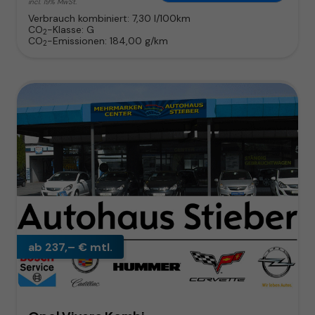
incl. 19% MwSt.
Verbrauch kombiniert:
7,30 l/100km
CO
-Klasse:
G
2
CO
-Emissionen:
184,00 g/km
2
ab 237,– € mtl.