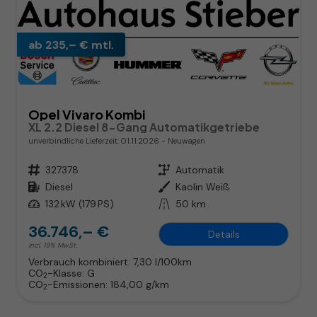
ab 235,– € mtl.
Opel Vivaro Kombi
XL 2.2 Diesel 8-Gang Automatikgetriebe
unverbindliche Lieferzeit:
01.11.2026
Neuwagen
Fahrzeugnr.
327378
Getriebe
Automatik
Kraftstoff
Diesel
Außenfarbe
Kaolin Weiß
Leistung
132 kW (179 PS)
Kilometerstand
50 km
36.746,– €
Details
incl. 19% MwSt.
Verbrauch kombiniert:
7,30 l/100km
CO
-Klasse:
G
2
CO
-Emissionen:
184,00 g/km
2