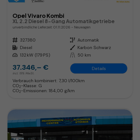
Opel Vivaro Kombi
XL 2.2 Diesel 8-Gang Automatikgetriebe
unverbindliche Lieferzeit:
01.11.2026
Neuwagen
Fahrzeugnr.
327380
Getriebe
Automatik
Kraftstoff
Diesel
Außenfarbe
Karbon Schwarz
Leistung
132 kW (179 PS)
Kilometerstand
50 km
37.346,– €
Details
incl. 19% MwSt.
Verbrauch kombiniert:
7,30 l/100km
CO
-Klasse:
G
2
CO
-Emissionen:
184,00 g/km
2