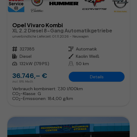
Opel Vivaro Kombi
XL 2.2 Diesel 8-Gang Automatikgetriebe
unverbindliche Lieferzeit:
01.11.2026
Neuwagen
Fahrzeugnr.
327385
Getriebe
Automatik
Kraftstoff
Diesel
Außenfarbe
Kaolin Weiß
Leistung
132 kW (179 PS)
Kilometerstand
50 km
36.746,– €
Details
incl. 19% MwSt.
Verbrauch kombiniert:
7,30 l/100km
CO
-Klasse:
G
2
CO
-Emissionen:
184,00 g/km
2