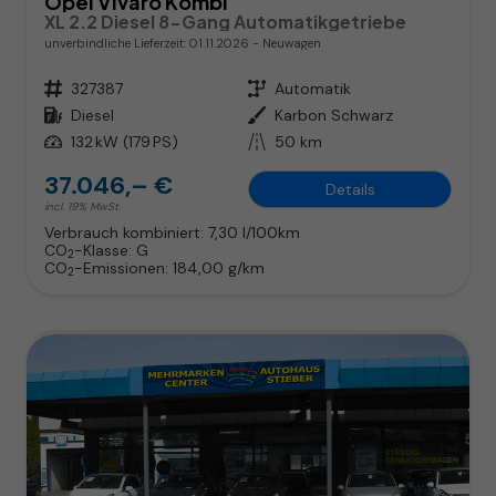
Opel Vivaro Kombi
XL 2.2 Diesel 8-Gang Automatikgetriebe
unverbindliche Lieferzeit:
01.11.2026
Neuwagen
Fahrzeugnr.
327387
Getriebe
Automatik
Kraftstoff
Diesel
Außenfarbe
Karbon Schwarz
Leistung
132 kW (179 PS)
Kilometerstand
50 km
37.046,– €
Details
incl. 19% MwSt.
Verbrauch kombiniert:
7,30 l/100km
CO
-Klasse:
G
2
CO
-Emissionen:
184,00 g/km
2