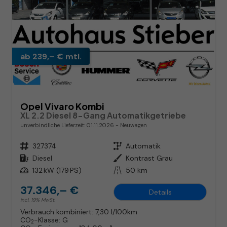
ab 239,– € mtl.
Opel Vivaro Kombi
XL 2.2 Diesel 8-Gang Automatikgetriebe
unverbindliche Lieferzeit:
01.11.2026
Neuwagen
Fahrzeugnr.
327374
Getriebe
Automatik
Kraftstoff
Diesel
Außenfarbe
Kontrast Grau
Leistung
132 kW (179 PS)
Kilometerstand
50 km
37.346,– €
Details
incl. 19% MwSt.
Verbrauch kombiniert:
7,30 l/100km
CO
-Klasse:
G
2