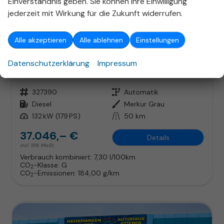
Einverständnis geben. Sie können Ihre Einwilligung
ab 237,– € mtl.
jederzeit mit Wirkung für die Zukunft widerrufen.
Alle akzeptieren
Alle ablehnen
Einstellungen
Opel Vivaro Kombi
XL 2.2 Diesel 8-Gang Automatikgetriebe
Datenschutzerklärung
Impressum
unverbindliche Lieferzeit:
01.11.2026
Neuwagen
Fahrzeugnr.
327390
Getriebe
Automatik
Kraftstoff
Diesel
Außenfarbe
Merkur Grau
Leistung
132 kW (179 PS)
Kilometerstand
50 km
37.046,– €
Details
incl. 19% MwSt.
Verbrauch kombiniert:
7,30 l/100km
CO
-Klasse:
G
2
CO
-Emissionen:
184,00 g/km
2