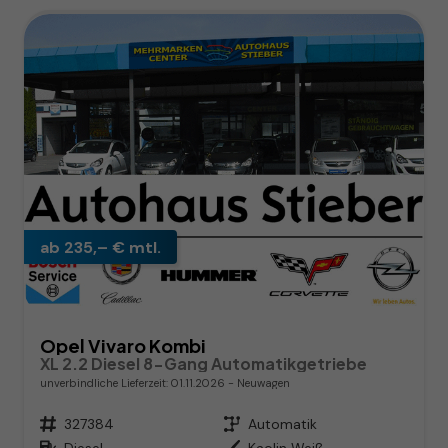
ab 235,– € mtl.
Opel Vivaro Kombi
XL 2.2 Diesel 8-Gang Automatikgetriebe
unverbindliche Lieferzeit:
01.11.2026
Neuwagen
Fahrzeugnr.
327384
Getriebe
Automatik
Kraftstoff
Diesel
Außenfarbe
Kaolin Weiß