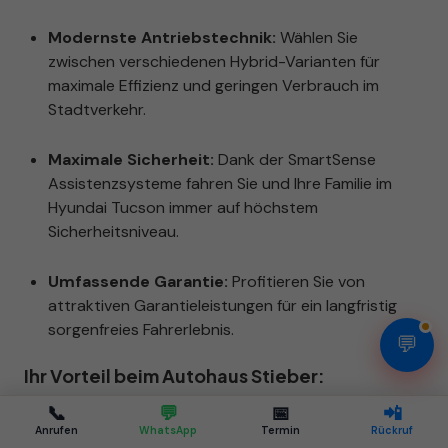
Modernste Antriebstechnik:
Wählen Sie
zwischen verschiedenen Hybrid-Varianten für
maximale Effizienz und geringen Verbrauch im
Stadtverkehr.
Maximale Sicherheit:
Dank der SmartSense
Assistenzsysteme fahren Sie und Ihre Familie im
Hyundai Tucson immer auf höchstem
Sicherheitsniveau.
Umfassende Garantie:
Profitieren Sie von
attraktiven Garantieleistungen für ein langfristig
sorgenfreies Fahrerlebnis.
💬
Ihr Vorteil beim Autohaus Stieber:
Als Spezialist für
EU-Neuwagen und junge
📞
💬
📅
📲
Gebrauchte in Stuttgart
bieten wir Ihnen nicht nur
Anrufen
WhatsApp
Termin
Rückruf