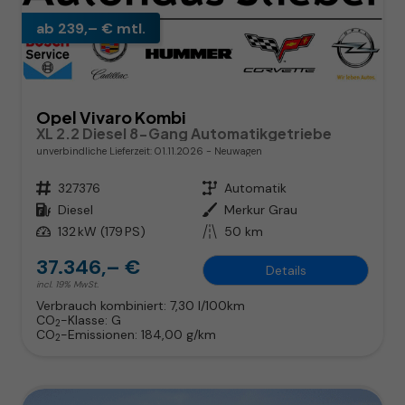
ab 239,– € mtl.
Opel Vivaro Kombi
XL 2.2 Diesel 8-Gang Automatikgetriebe
unverbindliche Lieferzeit:
01.11.2026
Neuwagen
Fahrzeugnr.
327376
Getriebe
Automatik
Kraftstoff
Diesel
Außenfarbe
Merkur Grau
Leistung
132 kW (179 PS)
Kilometerstand
50 km
37.346,– €
Details
incl. 19% MwSt.
Verbrauch kombiniert:
7,30 l/100km
CO
-Klasse:
G
2
CO
-Emissionen:
184,00 g/km
2