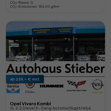
CO
-Klasse:
G
2
CO
-Emissionen:
184,00 g/km
2
ab 239,– € mtl.
Opel Vivaro Kombi
XL 2.2 Diesel 8-Gang Automatikgetriebe