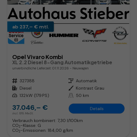
ab 237,– € mtl.
Opel Vivaro Kombi
XL 2.2 Diesel 8-Gang Automatikgetriebe
unverbindliche Lieferzeit:
01.11.2026
Neuwagen
Fahrzeugnr.
327388
Getriebe
Automatik
Kraftstoff
Diesel
Außenfarbe
Kontrast Grau
Leistung
132 kW (179 PS)
Kilometerstand
50 km
37.046,– €
Details
incl. 19% MwSt.
Verbrauch kombiniert:
7,30 l/100km
CO
-Klasse:
G
2
CO
-Emissionen:
184,00 g/km
2