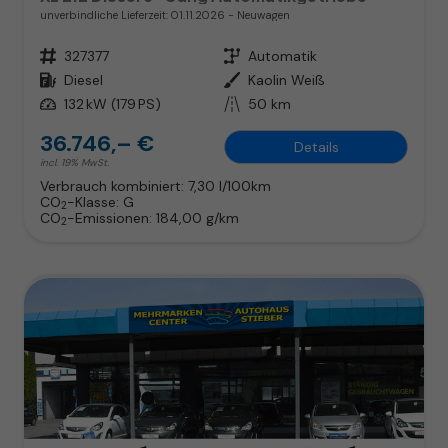
unverbindliche Lieferzeit:
01.11.2026
Neuwagen
Fahrzeugnr.
327377
Getriebe
Automatik
Kraftstoff
Diesel
Außenfarbe
Kaolin Weiß
Leistung
132 kW (179 PS)
Kilometerstand
50 km
36.746,– €
Details
incl. 19% MwSt.
Verbrauch kombiniert:
7,30 l/100km
CO
-Klasse:
G
2
CO
-Emissionen:
184,00 g/km
2