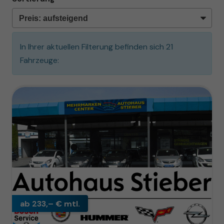
In Ihrer aktuellen Filterung befinden sich
21
Fahrzeuge:
ab 233,– € mtl.