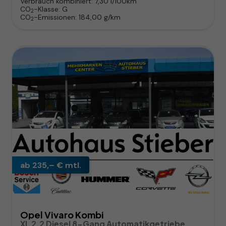
Verbrauch kombiniert:
7,30 l/100km
CO
-Klasse:
G
2
CO
-Emissionen:
184,00 g/km
2
ab 235,– € mtl.
Opel Vivaro Kombi
XL 2.2 Diesel 8-Gang Automatikgetriebe