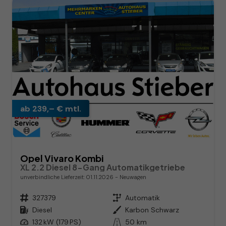
ab 239,– € mtl.
Opel Vivaro Kombi
XL 2.2 Diesel 8-Gang Automatikgetriebe
unverbindliche Lieferzeit:
01.11.2026
Neuwagen
Fahrzeugnr.
327379
Getriebe
Automatik
Kraftstoff
Diesel
Außenfarbe
Karbon Schwarz
Leistung
132 kW (179 PS)
Kilometerstand
50 km