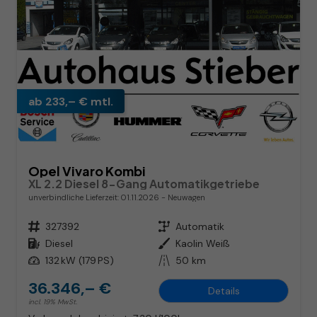
ab 233,– € mtl.
Opel Vivaro Kombi
XL 2.2 Diesel 8-Gang Automatikgetriebe
unverbindliche Lieferzeit:
01.11.2026
Neuwagen
Fahrzeugnr.
327392
Getriebe
Automatik
Kraftstoff
Diesel
Außenfarbe
Kaolin Weiß
Leistung
132 kW (179 PS)
Kilometerstand
50 km
36.346,– €
Details
incl. 19% MwSt.