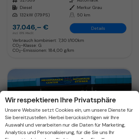
Kraftstoff
Diesel
Außenfarbe
Merkur Grau
Leistung
132 kW (179 PS)
Kilometerstand
50 km
37.046,– €
Details
incl. 19% MwSt.
Verbrauch kombiniert:
7,30 l/100km
CO
-Klasse:
G
2
CO
-Emissionen:
184,00 g/km
2
Wir respektieren Ihre Privatsphäre
Unsere Website setzt Cookies ein, um unsere Dienste für
Sie bereitzustellen. Hierbei berücksichtigen wir Ihre
Auswahl und verarbeiten nur die Daten für Marketing,
Analytics und Personalisierung, für die Sie uns Ihr