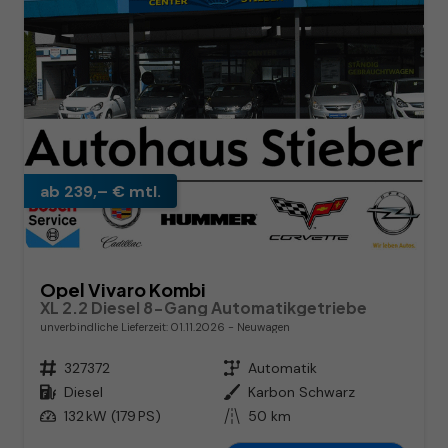
ab 239,– € mtl.
Opel Vivaro Kombi
XL 2.2 Diesel 8-Gang Automatikgetriebe
unverbindliche Lieferzeit:
01.11.2026
Neuwagen
Fahrzeugnr.
327372
Getriebe
Automatik
Kraftstoff
Diesel
Außenfarbe
Karbon Schwarz
Leistung
132 kW (179 PS)
Kilometerstand
50 km