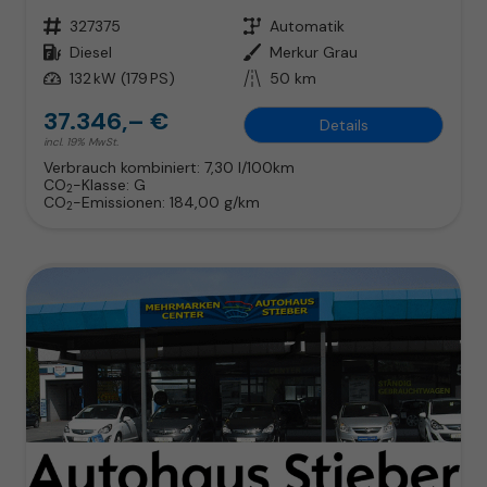
Fahrzeugnr.
327375
Getriebe
Automatik
Kraftstoff
Diesel
Außenfarbe
Merkur Grau
Leistung
132 kW (179 PS)
Kilometerstand
50 km
37.346,– €
Details
incl. 19% MwSt.
Verbrauch kombiniert:
7,30 l/100km
CO
-Klasse:
G
2
CO
-Emissionen:
184,00 g/km
2