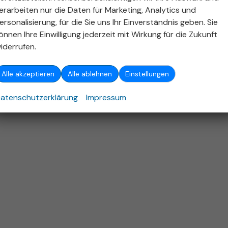
ellen und bei der 'Deutschen Automobil Treuhand GmbH' unentgeltlich erhältlich ist unter 
erarbeiten nur die Daten für Marketing, Analytics und
ersonalisierung, für die Sie uns Ihr Einverständnis geben. Sie
26
Autohaus Stieber GmbH
,
Emerholzweg 5
,
70439
Stuttgart,
+49 (711) 806
önnen Ihre Einwilligung jederzeit mit Wirkung für die Zukunft
Powered by Autrado
iderrufen.
Alle akzeptieren
Alle ablehnen
Einstellungen
atenschutzerklärung
Impressum