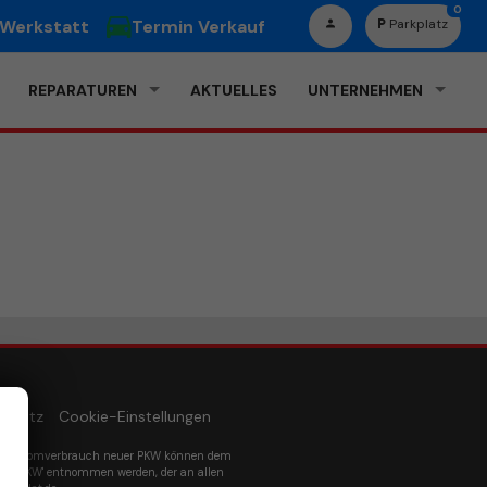
0
 Werkstatt
Termin Verkauf
Parkplatz
REPARATUREN
AKTUELLES
UNTERNEHMEN
schutz
Cookie-Einstellungen
um Stromverbrauch neuer PKW können dem
euer PKW' entnommen werden, der an allen