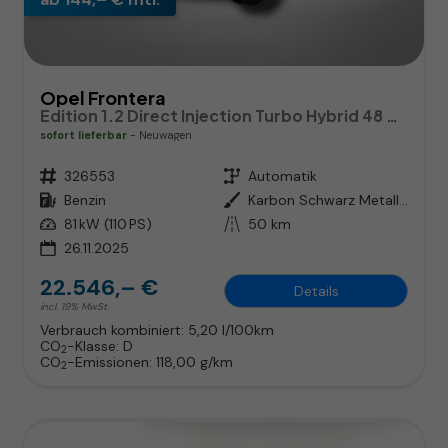
Opel Frontera
Edition 1.2 Direct Injection Turbo Hybrid 48 V Elektrisches 6-Ga
sofort lieferbar
Neuwagen
Fahrzeugnr.
326553
Getriebe
Automatik
Kraftstoff
Benzin
Außenfarbe
Karbon Schwarz Metallic
Leistung
81 kW (110 PS)
Kilometerstand
50 km
26.11.2025
22.546,– €
Details
incl. 19% MwSt.
Verbrauch kombiniert:
5,20 l/100km
CO
-Klasse:
D
2
CO
-Emissionen:
118,00 g/km
2