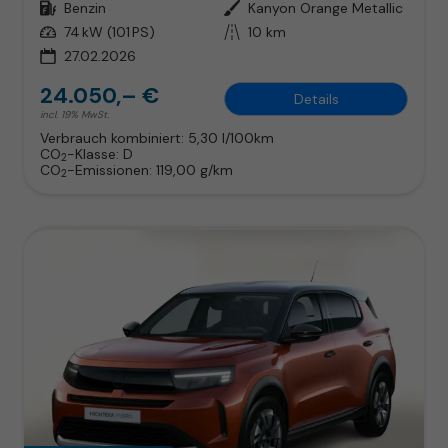
Kraftstoff
Benzin
Außenfarbe
Kanyon Orange Metallic
Leistung
74 kW (101 PS)
Kilometerstand
10 km
27.02.2026
24.050,– €
Details
incl. 19% MwSt.
Verbrauch kombiniert:
5,30 l/100km
CO
-Klasse:
D
2
CO
-Emissionen:
119,00 g/km
2