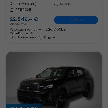
Leistung
81 kW (110 PS)
Kilometerstand
50 km
26.11.2025
22.546,– €
Details
incl. 19% MwSt.
Verbrauch kombiniert:
5,20 l/100km
CO
-Klasse:
D
2
CO
-Emissionen:
118,00 g/km
2
ab 144,– € mtl.