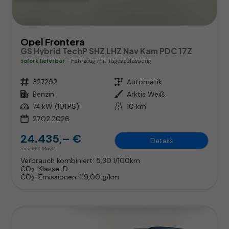
Opel Frontera
GS Hybrid TechP SHZ LHZ Nav Kam PDC 17Z
sofort lieferbar
Fahrzeug mit Tageszulassung
Fahrzeugnr.
327292
Getriebe
Automatik
Kraftstoff
Benzin
Außenfarbe
Arktis Weiß
Leistung
74 kW (101 PS)
Kilometerstand
10 km
27.02.2026
24.435,– €
Details
incl. 19% MwSt.
Verbrauch kombiniert:
5,30 l/100km
CO
-Klasse:
D
2
CO
-Emissionen:
119,00 g/km
2