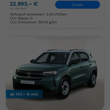
22.893,– €
Details
incl. 19% MwSt.
Verbrauch kombiniert:
5,30 l/100km
CO
-Klasse:
D
2
CO
-Emissionen:
119,00 g/km
2
ab 147,– € mtl.