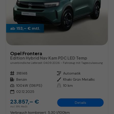
ab 153,– € mtl.
Opel Frontera
Edition Hybrid Nav Kam PDC LED Temp
unverbindliche Lieferzeit:
04.09.2026
Fahrzeug mit Tageszulassung
Fahrzeugnr.
318148
Getriebe
Automatik
Kraftstoff
Benzin
Außenfarbe
Khaki Grün Metallic
Leistung
100 kW (136 PS)
Kilometerstand
10 km
02.12.2025
23.857,– €
Details
incl. 19% MwSt.
Verbrauch kombiniert:
5,30 l/100km