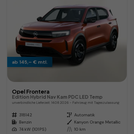
ab 145,– € mtl.
Opel Frontera
Edition Hybrid Nav Kam PDC LED Temp
unverbindliche Lieferzeit:
14.08.2026
Fahrzeug mit Tageszulassung
Fahrzeugnr.
318142
Getriebe
Automatik
Kraftstoff
Benzin
Außenfarbe
Kanyon Orange Metallic
Leistung
74 kW (101 PS)
Kilometerstand
10 km