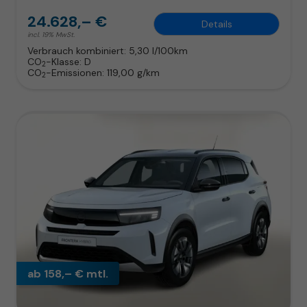
24.628,– €
Details
incl. 19% MwSt.
Verbrauch kombiniert:
5,30 l/100km
CO
-Klasse:
D
2
CO
-Emissionen:
119,00 g/km
2
ab 158,– € mtl.