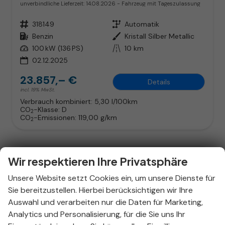
unverbindliche Lieferzeit:
14.08.2026
Fahrzeug mit Tageszulassung
Fahrzeugnr.
318149
Getriebe
Automatik
Kraftstoff
Benzin
Außenfarbe
Kristall Silber Metallic
Leistung
100 kW (136 PS)
Kilometerstand
10 km
02.12.2025
23.857,– €
Details
incl. 19% MwSt.
Verbrauch kombiniert:
5,30 l/100km
CO
-Klasse:
D
2
CO
-Emissionen:
119,00 g/km
2
Wir respektieren Ihre Privatsphäre
Unsere Website setzt Cookies ein, um unsere Dienste für
Sie bereitzustellen. Hierbei berücksichtigen wir Ihre
Auswahl und verarbeiten nur die Daten für Marketing,
Analytics und Personalisierung, für die Sie uns Ihr