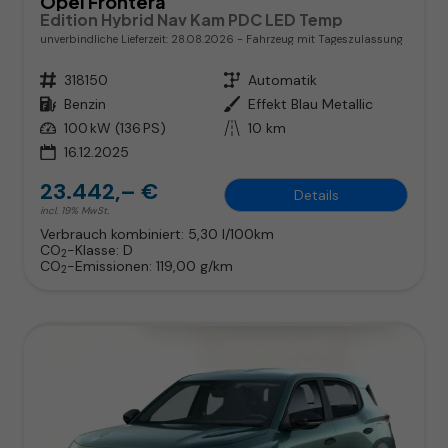
Opel Frontera
Edition Hybrid Nav Kam PDC LED Temp
unverbindliche Lieferzeit:
28.08.2026
Fahrzeug mit Tageszulassung
Fahrzeugnr.
318150
Getriebe
Automatik
Kraftstoff
Benzin
Außenfarbe
Effekt Blau Metallic
Leistung
100 kW (136 PS)
Kilometerstand
10 km
16.12.2025
23.442,– €
Details
incl. 19% MwSt.
Verbrauch kombiniert:
5,30 l/100km
CO
-Klasse:
D
2
CO
-Emissionen:
119,00 g/km
2