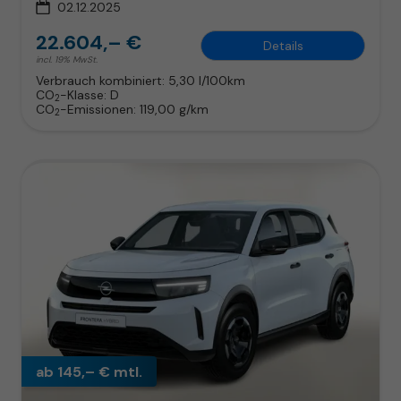
02.12.2025
22.604,– €
Details
incl. 19% MwSt.
Verbrauch kombiniert:
5,30 l/100km
CO
-Klasse:
D
2
CO
-Emissionen:
119,00 g/km
2
ab 145,– € mtl.