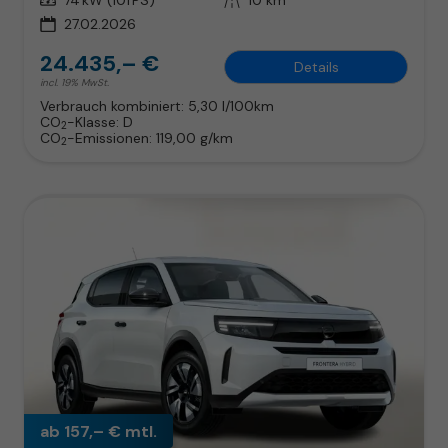
27.02.2026
24.435,– €
Details
incl. 19% MwSt.
Verbrauch kombiniert:
5,30 l/100km
CO
-Klasse:
D
2
CO
-Emissionen:
119,00 g/km
2
ab 157,– € mtl.