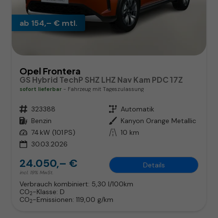
ab 154,– € mtl.
Opel Frontera
GS Hybrid TechP SHZ LHZ Nav Kam PDC 17Z
sofort lieferbar
Fahrzeug mit Tageszulassung
Fahrzeugnr.
323388
Getriebe
Automatik
Kraftstoff
Benzin
Außenfarbe
Kanyon Orange Metallic
Leistung
74 kW (101 PS)
Kilometerstand
10 km
30.03.2026
24.050,– €
Details
incl. 19% MwSt.
Verbrauch kombiniert:
5,30 l/100km
CO
-Klasse:
D
2
CO
-Emissionen:
119,00 g/km
2