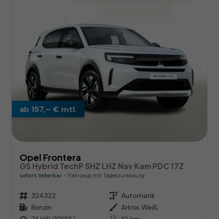
ab 157,– € mtl.
Opel Frontera
GS Hybrid TechP SHZ LHZ Nav Kam PDC 17Z
sofort lieferbar
Fahrzeug mit Tageszulassung
Fahrzeugnr.
324322
Getriebe
Automatik
Kraftstoff
Benzin
Außenfarbe
Arktis Weiß
Leistung
74 kW (101 PS)
Kilometerstand
10 km