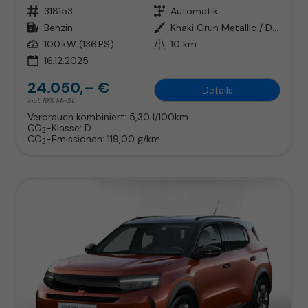
Fahrzeugnr.
318153
Getriebe
Automatik
Kraftstoff
Benzin
Außenfarbe
Khaki Grün Metallic / Dachfarbe
Leistung
100 kW (136 PS)
Kilometerstand
10 km
16.12.2025
24.050,– €
Details
incl. 19% MwSt.
Verbrauch kombiniert:
5,30 l/100km
CO
-Klasse:
D
2
CO
-Emissionen:
119,00 g/km
2