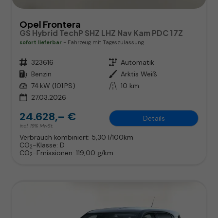
Opel Frontera
GS Hybrid TechP SHZ LHZ Nav Kam PDC 17Z
sofort lieferbar
Fahrzeug mit Tageszulassung
Fahrzeugnr.
323616
Getriebe
Automatik
Kraftstoff
Benzin
Außenfarbe
Arktis Weiß
Leistung
74 kW (101 PS)
Kilometerstand
10 km
27.03.2026
24.628,– €
Details
incl. 19% MwSt.
Verbrauch kombiniert:
5,30 l/100km
CO
-Klasse:
D
2
CO
-Emissionen:
119,00 g/km
2