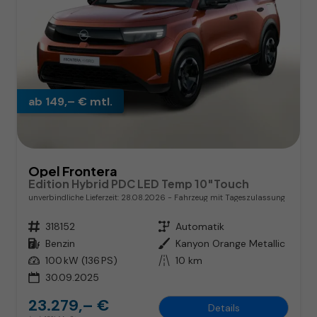
ab 149,– € mtl.
Opel Frontera
Edition Hybrid PDC LED Temp 10"Touch
unverbindliche Lieferzeit:
28.08.2026
Fahrzeug mit Tageszulassung
Fahrzeugnr.
318152
Getriebe
Automatik
Kraftstoff
Benzin
Außenfarbe
Kanyon Orange Metallic
Leistung
100 kW (136 PS)
Kilometerstand
10 km
30.09.2025
23.279,– €
Details