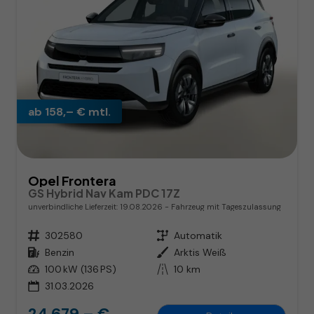
ab 158,– € mtl.
Opel Frontera
GS Hybrid Nav Kam PDC 17Z
unverbindliche Lieferzeit:
19.08.2026
Fahrzeug mit Tageszulassung
Fahrzeugnr.
302580
Getriebe
Automatik
Kraftstoff
Benzin
Außenfarbe
Arktis Weiß
Leistung
100 kW (136 PS)
Kilometerstand
10 km
31.03.2026
24.679,– €