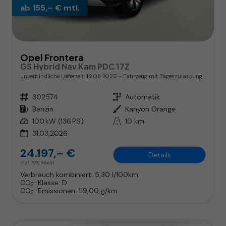
ab 155,– € mtl.
Opel Frontera
GS Hybrid Nav Kam PDC 17Z
unverbindliche Lieferzeit:
19.08.2026
Fahrzeug mit Tageszulassung
Fahrzeugnr.
302574
Getriebe
Automatik
Kraftstoff
Benzin
Außenfarbe
Kanyon Orange
Leistung
100 kW (136 PS)
Kilometerstand
10 km
31.03.2026
24.197,– €
Details
incl. 19% MwSt.
Verbrauch kombiniert:
5,30 l/100km
CO
-Klasse:
D
2
CO
-Emissionen:
119,00 g/km
2