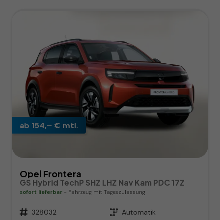
ab 154,– € mtl.
Opel Frontera
GS Hybrid TechP SHZ LHZ Nav Kam PDC 17Z
sofort lieferbar
Fahrzeug mit Tageszulassung
Fahrzeugnr.
328032
Getriebe
Automatik