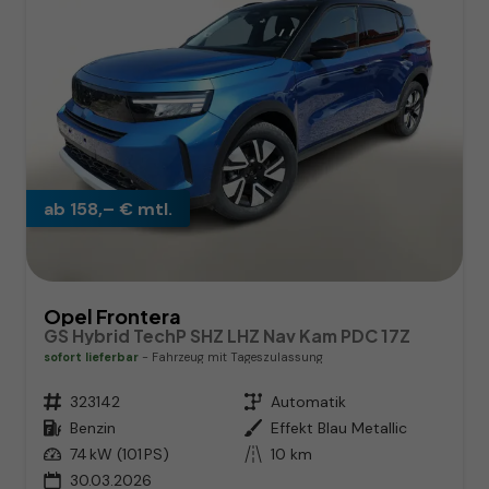
ab 158,– € mtl.
Opel Frontera
GS Hybrid TechP SHZ LHZ Nav Kam PDC 17Z
sofort lieferbar
Fahrzeug mit Tageszulassung
Fahrzeugnr.
323142
Getriebe
Automatik
Kraftstoff
Benzin
Außenfarbe
Effekt Blau Metallic
Leistung
74 kW (101 PS)
Kilometerstand
10 km
30.03.2026