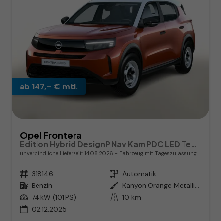
ab 147,– € mtl.
Opel Frontera
Edition Hybrid DesignP Nav Kam PDC LED Temp
unverbindliche Lieferzeit:
14.08.2026
Fahrzeug mit Tageszulassung
Fahrzeugnr.
318146
Getriebe
Automatik
Kraftstoff
Benzin
Außenfarbe
Kanyon Orange Metallic / Dachfar
Leistung
74 kW (101 PS)
Kilometerstand
10 km
02.12.2025