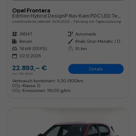
Opel Frontera
Edition Hybrid DesignP Nav Kam PDC LED Temp
unverbindliche Lieferzeit:
14.08.2026
Fahrzeug mit Tageszulassung
Fahrzeugnr.
318147
Getriebe
Automatik
Kraftstoff
Benzin
Außenfarbe
Khaki Grün Metallic / Dachfarbe
Leistung
74 kW (101 PS)
Kilometerstand
10 km
02.12.2025
22.893,– €
Details
incl. 19% MwSt.
Verbrauch kombiniert:
5,30 l/100km
CO
-Klasse:
D
2
CO
-Emissionen:
119,00 g/km
2