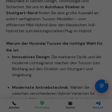
Maßstäbe in Sachen Design, Technologie und
Sicherheit. Bei uns im
Autohaus Stieber in
Stuttgart-Nord
finden Sie eine große Auswahl an
sofort verfügbaren Tucson-Modellen – vom
effizienten Mild-Hybrid über den klassischen Voll-
Hybrid bis zum leistungsstarken Plug-in-Hybrid.
Warum der Hyundai Tucson die richtige Wahl für
Sie ist:
Innovatives Design:
Die markante Optik und die
moderne Lichtsignatur machen den Tucson zum
Blickfang auf den Straßen von Stuttgart und
Umgebung.
💬
Modernste Antriebstechnik:
Wählen Sie
zwischen verschiedenen Hybrid-Varianten für
maximale Effizienz und geringen Verbrauch im
📞
💬
📅
📲
Stadtverkehr.
Anrufen
WhatsApp
Termin
Rückruf