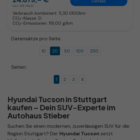
Details
incl. 19% MwSt.
Verbrauch kombiniert:
5,30 l/100km
CO
-Klasse:
D
2
CO
-Emissionen:
119,00 g/km
2
Datensätze pro Seite:
10
20
50
100
250
Seiten:
1
2
3
4
Hyundai Tucson in Stuttgart
kaufen – Dein SUV-Experte im
Autohaus Stieber
Suchen Sie einen modernen, zuverlässigen SUV für die
Region Stuttgart? Der
Hyundai Tucson
setzt