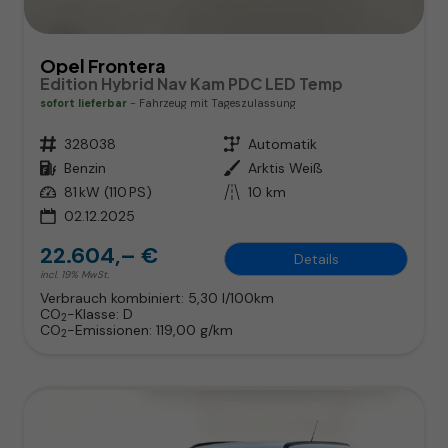
Opel Frontera
Edition Hybrid Nav Kam PDC LED Temp
sofort lieferbar
Fahrzeug mit Tageszulassung
Fahrzeugnr.
328038
Getriebe
Automatik
Kraftstoff
Benzin
Außenfarbe
Arktis Weiß
Leistung
81 kW (110 PS)
Kilometerstand
10 km
02.12.2025
22.604,– €
Details
incl. 19% MwSt.
Verbrauch kombiniert:
5,30 l/100km
CO
-Klasse:
D
2
CO
-Emissionen:
119,00 g/km
2