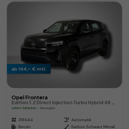
ab 144,– € mtl.
Opel Frontera
Edition 1.2 Direct Injection Turbo Hybrid 48 V Elektrisches 6-Ga
sofort lieferbar
Neuwagen
Fahrzeugnr.
319444
Getriebe
Automatik
Kraftstoff
Benzin
Außenfarbe
Karbon Schwarz Metallic