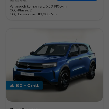
incl. 19% MwSt.
Verbrauch kombiniert:
5,30 l/100km
CO
-Klasse:
D
2
CO
-Emissionen:
119,00 g/km
2
ab 150,– € mtl.