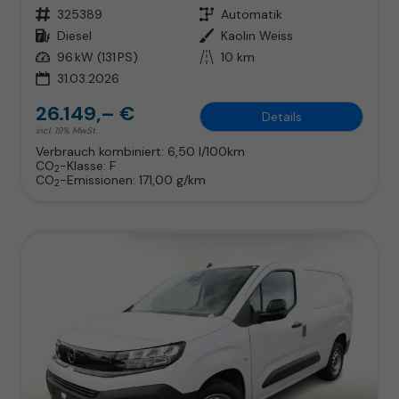
Fahrzeugnr.
325389
Getriebe
Automatik
Kraftstoff
Diesel
Außenfarbe
Kaolin Weiss
Leistung
96 kW (131 PS)
Kilometerstand
10 km
31.03.2026
26.149,– €
Details
incl. 19% MwSt.
Verbrauch kombiniert:
6,50 l/100km
CO
-Klasse:
F
2
CO
-Emissionen:
171,00 g/km
2