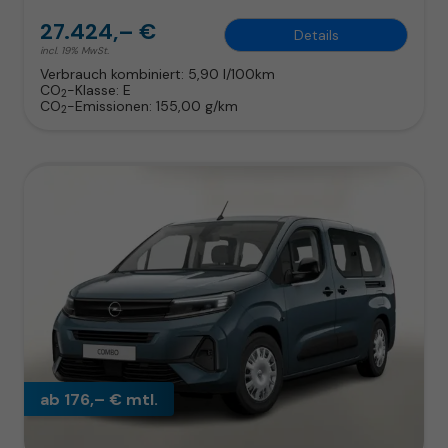
27.424,– €
Details
incl. 19% MwSt.
Verbrauch kombiniert:
5,90 l/100km
CO
-Klasse:
E
2
CO
-Emissionen:
155,00 g/km
2
ab 176,– € mtl.