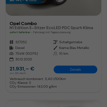
Opel Combo
N1 Edition 5-Sitzer EcoLED PDC Spurh Klima
sofort lieferbar
Fahrzeug mit Tageszulassung
Fahrzeugnr.
327252
Getriebe
Schaltgetriebe
Kraftstoff
Diesel
Außenfarbe
Kiama Blau Metallic
Leistung
75 kW (102 PS)
Kilometerstand
10 km
30.12.2025
21.931,– €
Details
incl. 19% MwSt.
Verbrauch kombiniert:
5,40 l/100km
CO
-Klasse:
E
2
CO
-Emissionen:
143,00 g/km
2