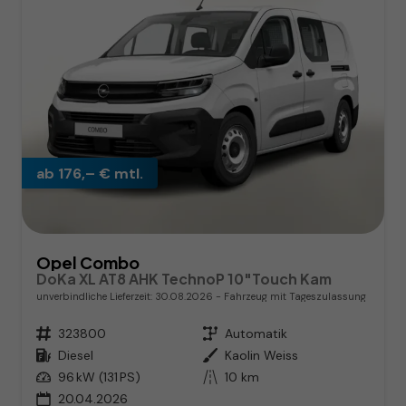
ab 176,– € mtl.
Opel Combo
DoKa XL AT8 AHK TechnoP 10"Touch Kam
unverbindliche Lieferzeit:
30.08.2026
Fahrzeug mit Tageszulassung
Fahrzeugnr.
323800
Getriebe
Automatik
Kraftstoff
Diesel
Außenfarbe
Kaolin Weiss
Leistung
96 kW (131 PS)
Kilometerstand
10 km
20.04.2026