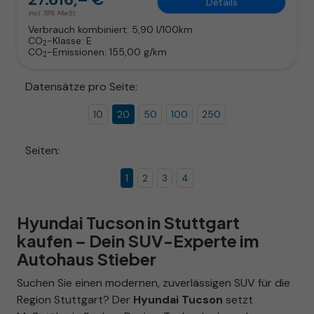
Details
incl. 19% MwSt.
Verbrauch kombiniert:
5,90 l/100km
CO
-Klasse:
E
2
CO
-Emissionen:
155,00 g/km
2
Datensätze pro Seite:
10
20
50
100
250
Seiten:
1
2
3
4
Hyundai Tucson in Stuttgart
kaufen – Dein SUV-Experte im
Autohaus Stieber
Suchen Sie einen modernen, zuverlässigen SUV für die
Region Stuttgart? Der
Hyundai Tucson
setzt