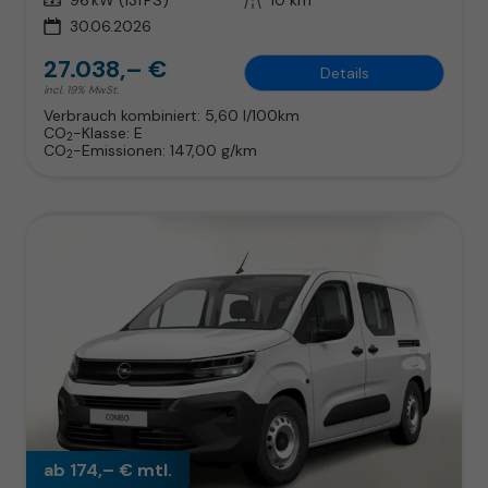
30.06.2026
27.038,– €
Details
incl. 19% MwSt.
Verbrauch kombiniert:
5,60 l/100km
CO
-Klasse:
E
2
CO
-Emissionen:
147,00 g/km
2
ab 174,– € mtl.