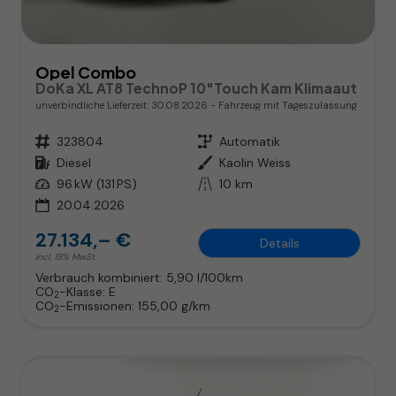
Opel Combo
DoKa XL AT8 TechnoP 10"Touch Kam Klimaaut
unverbindliche Lieferzeit:
30.08.2026
Fahrzeug mit Tageszulassung
Fahrzeugnr.
323804
Getriebe
Automatik
Kraftstoff
Diesel
Außenfarbe
Kaolin Weiss
Leistung
96 kW (131 PS)
Kilometerstand
10 km
20.04.2026
27.134,– €
Details
incl. 19% MwSt.
Verbrauch kombiniert:
5,90 l/100km
CO
-Klasse:
E
2
CO
-Emissionen:
155,00 g/km
2