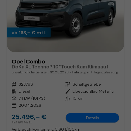
ab 163,– € mtl.
Opel Combo
DoKa XL TechnoP 10"Touch Kam Klimaaut
unverbindliche Lieferzeit:
30.08.2026
Fahrzeug mit Tageszulassung
Fahrzeugnr.
323798
Getriebe
Schaltgetriebe
Kraftstoff
Diesel
Außenfarbe
Libeccio Blau Metallic
Leistung
74 kW (101 PS)
Kilometerstand
10 km
20.04.2026
25.496,– €
Details
incl. 19% MwSt.
Verbrauch kombiniert:
5,60 l/100km