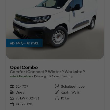
ab 147,– € mtl.
Opel Combo
ComfortConnectP WinterP WorksiteP
sofort lieferbar
Fahrzeug mit Tageszulassung
Fahrzeugnr.
324707
Getriebe
Schaltgetriebe
Kraftstoff
Diesel
Außenfarbe
Kaolin Weiß
Leistung
75 kW (102 PS)
Kilometerstand
10 km
11.05.2026