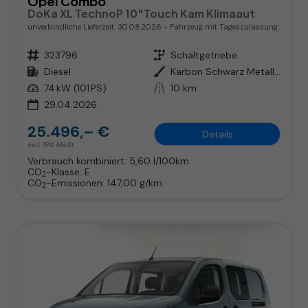
Opel Combo
DoKa XL TechnoP 10"Touch Kam Klimaaut
unverbindliche Lieferzeit:
30.08.2026
Fahrzeug mit Tageszulassung
Fahrzeugnr.
323796
Getriebe
Schaltgetriebe
Kraftstoff
Diesel
Außenfarbe
Karbon Schwarz Metallic
Leistung
74 kW (101 PS)
Kilometerstand
10 km
29.04.2026
25.496,– €
Details
incl. 19% MwSt.
Verbrauch kombiniert:
5,60 l/100km
CO
-Klasse:
E
2
CO
-Emissionen:
147,00 g/km
2