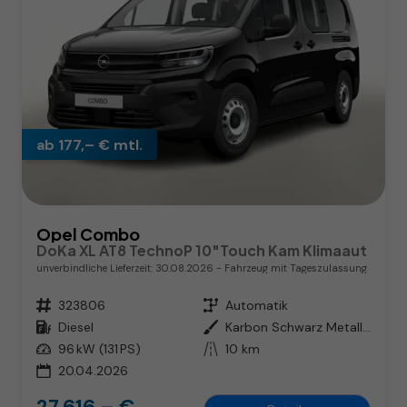
ab 177,– € mtl.
Opel Combo
DoKa XL AT8 TechnoP 10"Touch Kam Klimaaut
unverbindliche Lieferzeit:
30.08.2026
Fahrzeug mit Tageszulassung
Fahrzeugnr.
323806
Getriebe
Automatik
Kraftstoff
Diesel
Außenfarbe
Karbon Schwarz Metallic
Leistung
96 kW (131 PS)
Kilometerstand
10 km
20.04.2026
27.616,– €