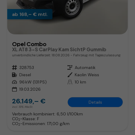
ab 168,– € mtl.
Opel Combo
XL AT8 3-S CarPlay Kam SichtP Gummib
unverbindliche Lieferzeit:
18.08.2026
Fahrzeug mit Tageszulassung
Fahrzeugnr.
328753
Getriebe
Automatik
Kraftstoff
Diesel
Außenfarbe
Kaolin Weiss
Leistung
96 kW (131 PS)
Kilometerstand
10 km
19.03.2026
26.149,– €
Details
incl. 19% MwSt.
Verbrauch kombiniert:
6,50 l/100km
CO
-Klasse:
F
2
CO
-Emissionen:
171,00 g/km
2