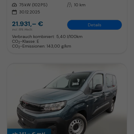
Leistung
75 kW (102 PS)
Kilometerstand
10 km
30.12.2025
21.931,– €
Details
incl. 19% MwSt.
Verbrauch kombiniert:
5,40 l/100km
CO
-Klasse:
E
2
CO
-Emissionen:
143,00 g/km
2
ab 141,– € mtl.