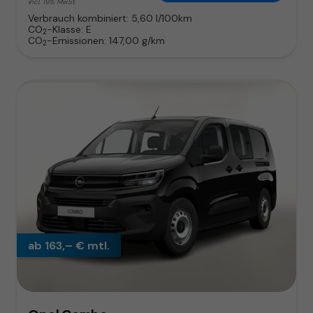
incl. 19% MwSt.
Verbrauch kombiniert:
5,60 l/100km
CO
-Klasse:
E
2
CO
-Emissionen:
147,00 g/km
2
ab 163,– € mtl.