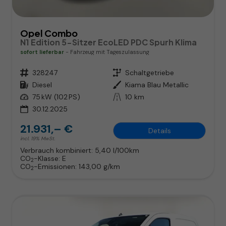
Opel Combo
N1 Edition 5-Sitzer EcoLED PDC Spurh Klima
sofort lieferbar
Fahrzeug mit Tageszulassung
Fahrzeugnr.
328247
Getriebe
Schaltgetriebe
Kraftstoff
Diesel
Außenfarbe
Kiama Blau Metallic
Leistung
75 kW (102 PS)
Kilometerstand
10 km
30.12.2025
21.931,– €
Details
incl. 19% MwSt.
Verbrauch kombiniert:
5,40 l/100km
CO
-Klasse:
E
2
CO
-Emissionen:
143,00 g/km
2