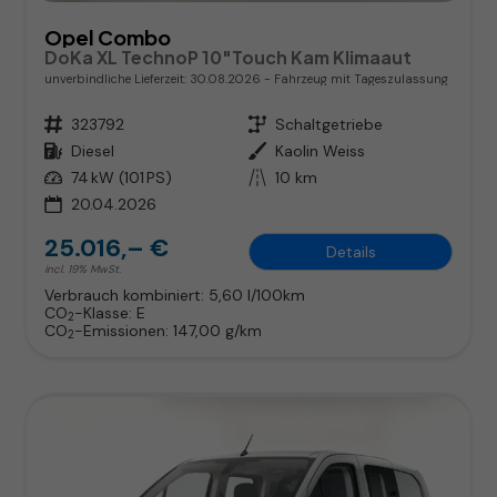
Opel Combo
DoKa XL TechnoP 10"Touch Kam Klimaaut
unverbindliche Lieferzeit:
30.08.2026
Fahrzeug mit Tageszulassung
Fahrzeugnr.
323792
Getriebe
Schaltgetriebe
Kraftstoff
Diesel
Außenfarbe
Kaolin Weiss
Leistung
74 kW (101 PS)
Kilometerstand
10 km
20.04.2026
25.016,– €
Details
incl. 19% MwSt.
Verbrauch kombiniert:
5,60 l/100km
CO
-Klasse:
E
2
CO
-Emissionen:
147,00 g/km
2