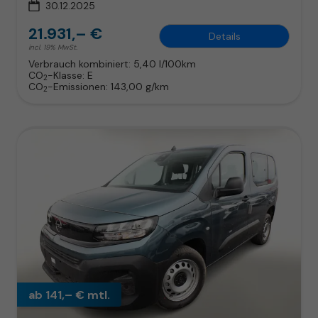
30.12.2025
21.931,– €
Details
incl. 19% MwSt.
Verbrauch kombiniert:
5,40 l/100km
CO
-Klasse:
E
2
CO
-Emissionen:
143,00 g/km
2
ab 141,– € mtl.