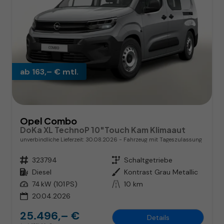
ab 163,– € mtl.
Opel Combo
DoKa XL TechnoP 10"Touch Kam Klimaaut
unverbindliche Lieferzeit:
30.08.2026
Fahrzeug mit Tageszulassung
Fahrzeugnr.
323794
Getriebe
Schaltgetriebe
Kraftstoff
Diesel
Außenfarbe
Kontrast Grau Metallic
Leistung
74 kW (101 PS)
Kilometerstand
10 km
20.04.2026
25.496,– €
Details