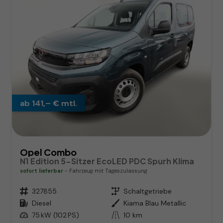
ab 141,– € mtl.
Opel Combo
N1 Edition 5-Sitzer EcoLED PDC Spurh Klima
sofort lieferbar
Fahrzeug mit Tageszulassung
Fahrzeugnr.
327855
Getriebe
Schaltgetriebe
Kraftstoff
Diesel
Außenfarbe
Kiama Blau Metallic
Leistung
75 kW (102 PS)
Kilometerstand
10 km