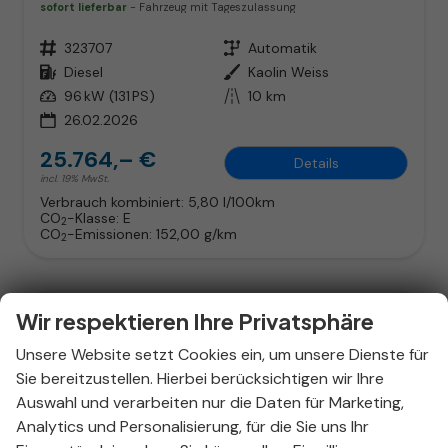
sofort lieferbar
Fahrzeug mit Tageszulassung
Fahrzeugnr.
323707
Getriebe
Automatik
Kraftstoff
Diesel
Außenfarbe
Kaolin Weiss
Leistung
96 kW (131 PS)
Kilometerstand
10 km
26.02.2026
25.764,– €
Details
incl. 19% MwSt.
Verbrauch kombiniert:
5,80 l/100km
CO
-Klasse:
E
2
CO
-Emissionen:
152,00 g/km
2
Wir respektieren Ihre Privatsphäre
Unsere Website setzt Cookies ein, um unsere Dienste für
Sie bereitzustellen. Hierbei berücksichtigen wir Ihre
Auswahl und verarbeiten nur die Daten für Marketing,
Analytics und Personalisierung, für die Sie uns Ihr