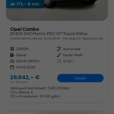
ab 173,– € mtl.
Opel Combo
AT8 N1 SHZ Matrix PDC 10"Touch Klima
unverbindliche Lieferzeit:
30.09.2026
Fahrzeug mit Tageszulassung
Fahrzeugnr.
328108
Getriebe
Automatik
Kraftstoff
Diesel
Außenfarbe
Kaolin Weiß
Leistung
96 kW (131 PS)
Kilometerstand
10 km
30.06.2026
26.942,– €
Details
incl. 19% MwSt.
Verbrauch kombiniert:
5,60 l/100km
CO
-Klasse:
E
2
CO
-Emissionen:
147,00 g/km
2