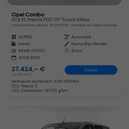
Opel Combo
AT8 XL Matrix PDC 10"Touch Klima
unverbindliche Lieferzeit:
30.09.2026
Fahrzeug mit Tageszulassung
Fahrzeugnr.
327962
Getriebe
Automatik
Kraftstoff
Diesel
Außenfarbe
Kiama Blau Metallic
Leistung
96 kW (131 PS)
Kilometerstand
10 km
30.06.2026
27.424,– €
Details
incl. 19% MwSt.
Verbrauch kombiniert:
5,60 l/100km
CO
-Klasse:
E
2
CO
-Emissionen:
147,00 g/km
2