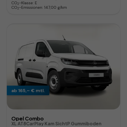
CO
-Klasse:
E
2
CO
-Emissionen:
147,00 g/km
2
ab 165,– € mtl.
Opel Combo
XL AT8CarPlay Kam SichtP Gummiboden