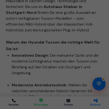
Maßstäbe in Sachen Design, Technologie und
Sicherheit. Bei uns im
Autohaus Stieber in
Stuttgart-Nord
finden Sie eine große Auswahl an
sofort verfügbaren Tucson-Modellen – vom
effizienten Mild-Hybrid über den klassischen Voll-
Hybrid bis zum leistungsstarken Plug-in-Hybrid.
Warum der Hyundai Tucson die richtige Wahl für
Sie ist:
Innovatives Design:
Die markante Optik und die
moderne Lichtsignatur machen den Tucson zum
Blickfang auf den Straßen von Stuttgart und
Umgebung.
💬
Modernste Antriebstechnik:
Wählen Sie
zwischen verschiedenen Hybrid-Varianten für
maximale Effizienz und geringen Verbrauch im
📞
💬
📅
📲
Stadtverkehr.
Anrufen
WhatsApp
Termin
Rückruf