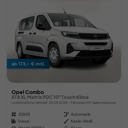
ab 173,– € mtl.
Opel Combo
AT8 XL Matrix PDC 10"Touch Klima
unverbindliche Lieferzeit:
30.09.2026
Fahrzeug mit Tageszulassung
Fahrzeugnr.
328115
Getriebe
Automatik
Kraftstoff
Diesel
Außenfarbe
Kaolin Weiß
Leistung
96 kW (131 PS)
Kilometerstand
10 km