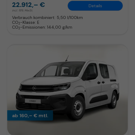
22.912,– €
Details
incl. 19% MwSt.
Verbrauch kombiniert:
5,50 l/100km
CO
-Klasse:
E
2
CO
-Emissionen:
144,00 g/km
2
ab 160,– € mtl.