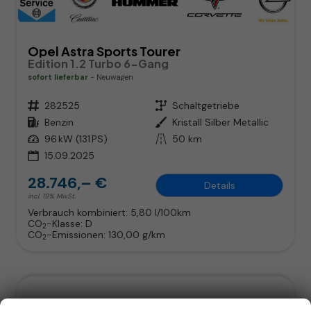
Opel Astra Sports Tourer
Edition 1.2 Turbo 6-Gang
sofort lieferbar
Neuwagen
Fahrzeugnr.
282525
Getriebe
Schaltgetriebe
Kraftstoff
Benzin
Außenfarbe
Kristall Silber Metallic
Leistung
96 kW (131 PS)
Kilometerstand
50 km
15.09.2025
28.746,– €
Details
incl. 19% MwSt.
Verbrauch kombiniert:
5,80 l/100km
CO
-Klasse:
D
2
CO
-Emissionen:
130,00 g/km
2