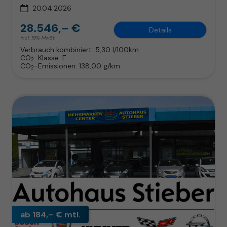
20.04.2026
28.546,– €
Details
incl. 19% MwSt.
Verbrauch kombiniert:
5,30 l/100km
CO
-Klasse:
E
2
CO
-Emissionen:
138,00 g/km
2
ab 184,– € mtl.