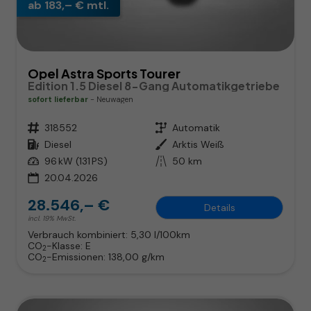
ab 183,– € mtl.
Opel Astra Sports Tourer
Edition 1.5 Diesel 8-Gang Automatikgetriebe
sofort lieferbar
Neuwagen
Fahrzeugnr.
318552
Getriebe
Automatik
Kraftstoff
Diesel
Außenfarbe
Arktis Weiß
Leistung
96 kW (131 PS)
Kilometerstand
50 km
20.04.2026
28.546,– €
Details
incl. 19% MwSt.
Verbrauch kombiniert:
5,30 l/100km
CO
-Klasse:
E
2
CO
-Emissionen:
138,00 g/km
2