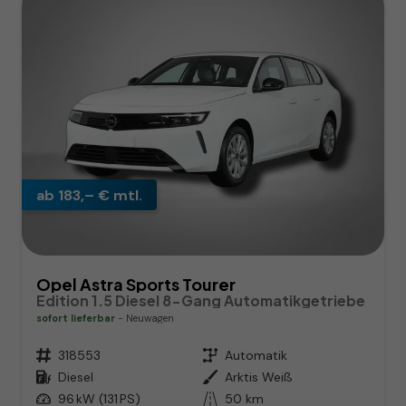
ab 183,– € mtl.
Opel Astra Sports Tourer
Edition 1.5 Diesel 8-Gang Automatikgetriebe
sofort lieferbar
Neuwagen
Fahrzeugnr.
318553
Getriebe
Automatik
Kraftstoff
Diesel
Außenfarbe
Arktis Weiß
Leistung
96 kW (131 PS)
Kilometerstand
50 km