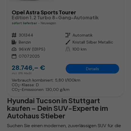
Opel Astra Sports Tourer
Edition 1.2 Turbo 8-Gang-Automatik
sofort lieferbar
Neuwagen
Fahrzeugnr.
301344
Getriebe
Automatik
Kraftstoff
Benzin
Außenfarbe
Kristall Silber Metallic
Leistung
96 kW (131 PS)
Kilometerstand
100 km
07.07.2025
28.746,– €
Details
incl. 19% MwSt.
Verbrauch kombiniert:
5,80 l/100km
CO
-Klasse:
D
2
CO
-Emissionen:
130,00 g/km
2
Hyundai Tucson in Stuttgart
kaufen – Dein SUV-Experte im
Autohaus Stieber
Suchen Sie einen modernen, zuverlässigen SUV für die