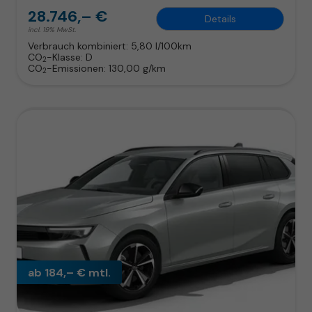
28.746,– €
Details
incl. 19% MwSt.
Verbrauch kombiniert:
5,80 l/100km
CO
-Klasse:
D
2
CO
-Emissionen:
130,00 g/km
2
ab 184,– € mtl.