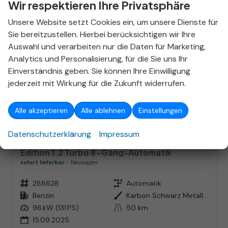
Wir respektieren Ihre Privatsphäre
Unsere Website setzt Cookies ein, um unsere Dienste für
Sie bereitzustellen. Hierbei berücksichtigen wir Ihre
Auswahl und verarbeiten nur die Daten für Marketing,
Analytics und Personalisierung, für die Sie uns Ihr
Einverständnis geben. Sie können Ihre Einwilligung
jederzeit mit Wirkung für die Zukunft widerrufen.
ab 184,– € mtl.
Alle akzeptieren
Alle ablehnen
Einstellungen
Datenschutzerklärung
Impressum
Opel Astra Sports Tourer
Edition 1.2 Turbo 8-Gang-Automatik
sofort lieferbar
Neuwagen
Fahrzeugnr.
288628
Getriebe
Automatik
Kraftstoff
Benzin
Außenfarbe
Karbon Schwarz Metallic
Leistung
96 kW (131 PS)
Kilometerstand
50 km
15.09.2025