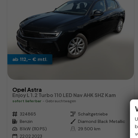
ab 112,– € mtl.
Opel Astra
Enjoy L 1.2 Turbo 110 LED Nav AHK SHZ Kam
sofort lieferbar
Gebrauchtwagen
Fahrzeugnr.
324865
Getriebe
Schaltgetriebe
U
Kraftstoff
Benzin
Außenfarbe
Diamond Black Metallic
b
Leistung
81 kW (110 PS)
Kilometerstand
29.500 km
v
22.02.2023