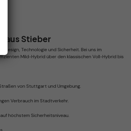
ohaus Stieber
 Design, Technologie und Sicherheit. Bei uns im
izienten Mild-Hybrid über den klassischen Voll-Hybrid bis
 Straßen von Stuttgart und Umgebung.
ingen Verbrauch im Stadtverkehr.
auf höchstem Sicherheitsniveau.
s.