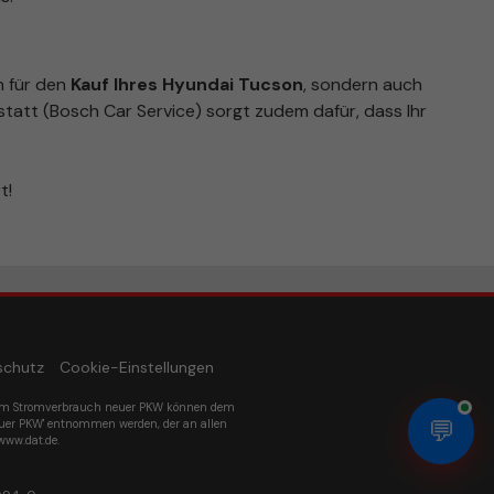
n für den
Kauf Ihres Hyundai Tucson
, sondern auch
tatt (Bosch Car Service) sorgt zudem dafür, dass Ihr
t!
schutz
Cookie-Einstellungen
um Stromverbrauch neuer PKW können dem
💬
euer PKW' entnommen werden, der an allen
www.dat.de.