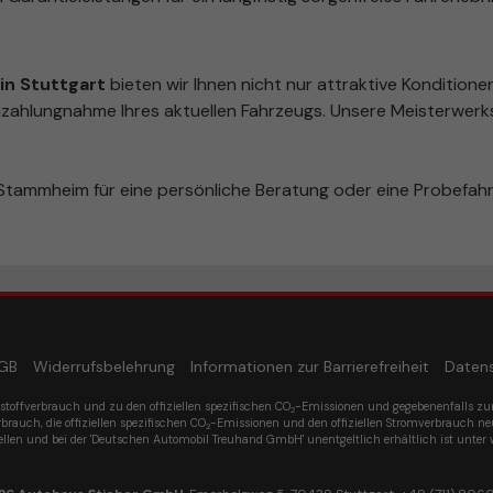
n Stuttgart
bieten wir Ihnen nicht nur attraktive Konditione
zahlungnahme Ihres aktuellen Fahrzeugs. Unsere Meisterwerks
tammheim für eine persönliche Beratung oder eine Probefahr
GB
Widerrufsbelehrung
Informationen zur Barrierefreiheit
Daten
tstoffverbrauch und zu den offiziellen spezifischen CO
-Emissionen und gegebenenfalls z
2
rbrauch, die offiziellen spezifischen CO
-Emissionen und den offiziellen Stromverbrauch n
2
ellen und bei der 'Deutschen Automobil Treuhand GmbH' unentgeltlich erhältlich ist unter 