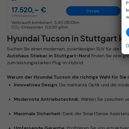
P
17.520,– €
k
Details
w
Differenzbesteuert
Verbrauch kombiniert:
5,40 l/100km
CO
-Emissionen:
123,00 g/km
2
Hyundai Tucson in Stuttgart k
D
Suchen Sie einen modernen, zuverlässigen SUV für die Reg
Autohaus Stieber in Stuttgart-Nord
finden Sie eine g
zum leistungsstarken Plug-in-Hybrid.
Warum der Hyundai Tucson die richtige Wahl für Sie i
Innovatives Design:
Die markante Optik und die mode
Modernste Antriebstechnik:
Wählen Sie zwischen ve
Maximale Sicherheit:
Dank der SmartSense Assistenzs
Umfassende Garantie:
Profitieren Sie von attraktiven