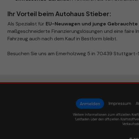
Ihr Vorteil beim Autohaus Stieber:
Als Spezialist für
EU-Neuwagen und junge Gebrauchte i
maßgeschneiderte Finanzierungslösungen und eine faire In
Fahrzeug auch nach dem Kauf in Bestform bleibt.
Besuchen Sie uns am Emerholzweg 5 in 70439 Stuttgart-S
Impressum
A
Anmelden
Weitere Informationen zum offiziellen Kraf
'Leitfaden über den offiziellen Kraftstoffve
Verkaufsst