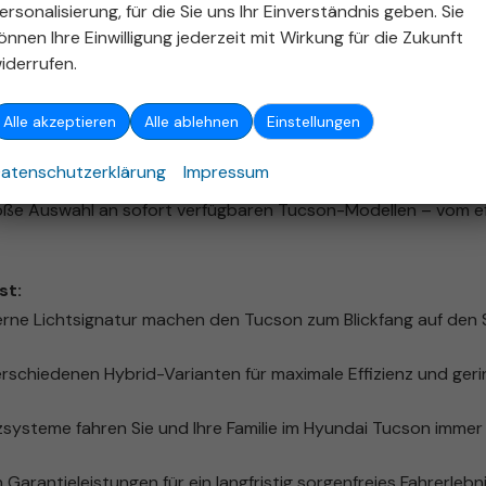
ersonalisierung, für die Sie uns Ihr Einverständnis geben. Sie
önnen Ihre Einwilligung jederzeit mit Wirkung für die Zukunft
iderrufen.
Alle akzeptieren
Alle ablehnen
Einstellungen
aufen – Dein SUV-Experte im Aut
atenschutzerklärung
Impressum
ion Stuttgart? Der
Hyundai Tucson
setzt Maßstäbe in Sachen
roße Auswahl an sofort verfügbaren Tucson-Modellen – vom eff
st:
rne Lichtsignatur machen den Tucson zum Blickfang auf den
rschiedenen Hybrid-Varianten für maximale Effizienz und ger
ysteme fahren Sie und Ihre Familie im Hyundai Tucson immer 
 Garantieleistungen für ein langfristig sorgenfreies Fahrerlebni