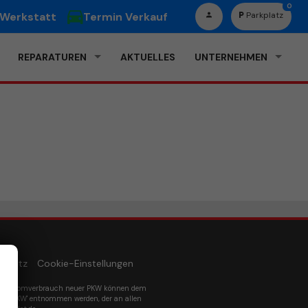
0
 Werkstatt
Termin Verkauf
Parkplatz
REPARATUREN
AKTUELLES
UNTERNEHMEN
schutz
Cookie-Einstellungen
um Stromverbrauch neuer PKW können dem
euer PKW' entnommen werden, der an allen