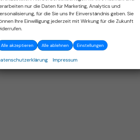
ellen und bei der 'Deutschen Automobil Treuhand GmbH' unentgeltlich erhältlich ist unter 
erarbeiten nur die Daten für Marketing, Analytics und
ersonalisierung, für die Sie uns Ihr Einverständnis geben. Sie
26
Autohaus Stieber GmbH
,
Emerholzweg 5
,
70439
Stuttgart,
+49 (711) 806
önnen Ihre Einwilligung jederzeit mit Wirkung für die Zukunft
Powered by Autrado
iderrufen.
Alle akzeptieren
Alle ablehnen
Einstellungen
atenschutzerklärung
Impressum