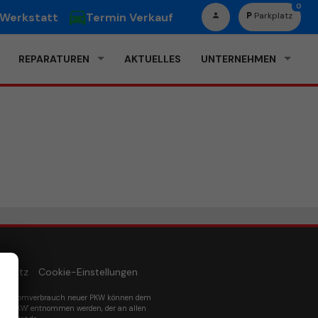
0
 Werkstatt
Termin Verkauf
Parkplatz
REPARATUREN
AKTUELLES
UNTERNEHMEN
schutz
Cookie-Einstellungen
um Stromverbrauch neuer PKW können dem
euer PKW' entnommen werden, der an allen