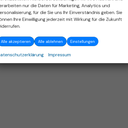
ellen und bei der 'Deutschen Automobil Treuhand GmbH' unentgeltlich erhältlich ist unter 
erarbeiten nur die Daten für Marketing, Analytics und
ersonalisierung, für die Sie uns Ihr Einverständnis geben. Sie
26
Autohaus Stieber GmbH
,
Emerholzweg 5
,
70439
Stuttgart,
+49 (711) 806
önnen Ihre Einwilligung jederzeit mit Wirkung für die Zukunft
Powered by Autrado
iderrufen.
Alle akzeptieren
Alle ablehnen
Einstellungen
atenschutzerklärung
Impressum