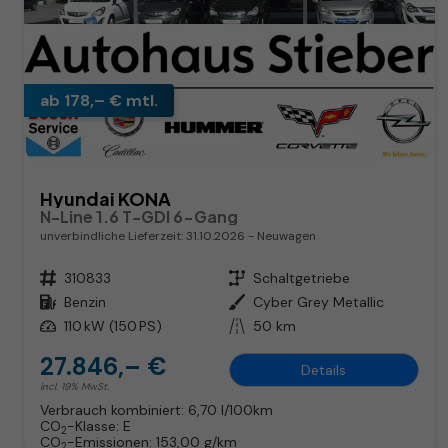
ab 178,– € mtl.
Hyundai KONA
N-Line 1.6 T-GDI 6-Gang
unverbindliche Lieferzeit:
31.10.2026
Neuwagen
Fahrzeugnr.
310833
Getriebe
Schaltgetriebe
Kraftstoff
Benzin
Außenfarbe
Cyber Grey Metallic
Leistung
110 kW (150 PS)
Kilometerstand
50 km
27.846,– €
Details
incl. 19% MwSt.
Verbrauch kombiniert:
6,70 l/100km
CO
-Klasse:
E
2
CO
-Emissionen:
153,00 g/km
2