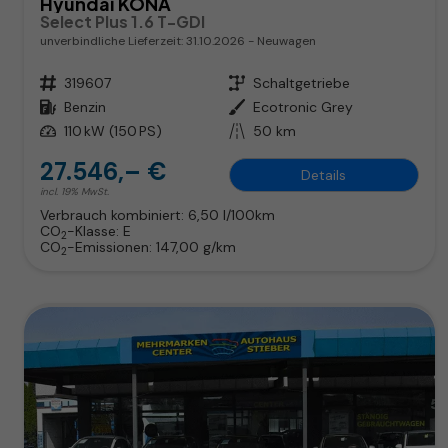
Hyundai KONA
Select Plus 1.6 T-GDI
unverbindliche Lieferzeit:
31.10.2026
Neuwagen
Fahrzeugnr.
319607
Getriebe
Schaltgetriebe
Kraftstoff
Benzin
Außenfarbe
Ecotronic Grey
Leistung
110 kW (150 PS)
Kilometerstand
50 km
27.546,– €
Details
incl. 19% MwSt.
Verbrauch kombiniert:
6,50 l/100km
CO
-Klasse:
E
2
CO
-Emissionen:
147,00 g/km
2