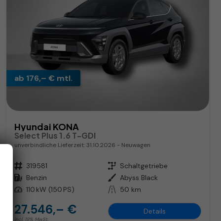
ab 176,– € mtl.
Hyundai KONA
Select Plus 1.6 T-GDI
unverbindliche Lieferzeit:
31.10.2026
Neuwagen
Fahrzeugnr.
319581
Getriebe
Schaltgetriebe
Kraftstoff
Benzin
Außenfarbe
Abyss Black
Leistung
110 kW (150 PS)
Kilometerstand
50 km
27.546,– €
Details
incl. 19% MwSt.