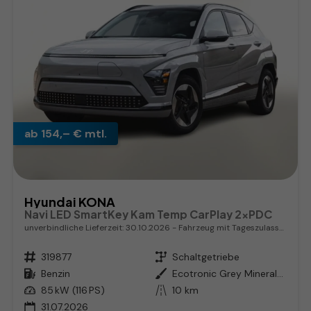
ab 154,– € mtl.
Hyundai KONA
Navi LED SmartKey Kam Temp CarPlay 2xPDC
unverbindliche Lieferzeit:
30.10.2026
Fahrzeug mit Tageszulassung
Fahrzeugnr.
319877
Getriebe
Schaltgetriebe
Kraftstoff
Benzin
Außenfarbe
Ecotronic Grey Mineraleffekt
Leistung
85 kW (116 PS)
Kilometerstand
10 km
31.07.2026