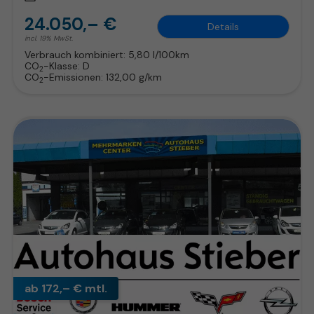
24.050,– €
Details
incl. 19% MwSt.
Verbrauch kombiniert:
5,80 l/100km
CO
-Klasse:
D
2
CO
-Emissionen:
132,00 g/km
2
ab 172,– € mtl.