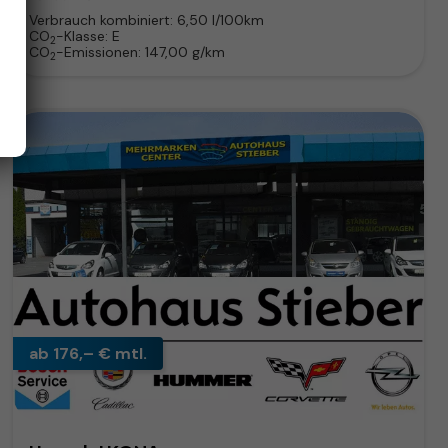
Verbrauch kombiniert:
6,50 l/100km
CO
-Klasse:
E
2
CO
-Emissionen:
147,00 g/km
2
ab 176,– € mtl.