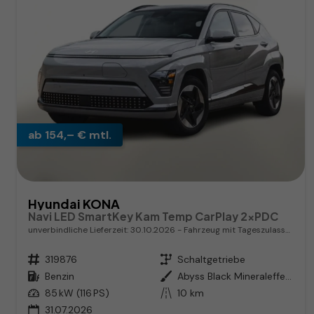
ab 154,– € mtl.
Hyundai KONA
Navi LED SmartKey Kam Temp CarPlay 2xPDC
unverbindliche Lieferzeit:
30.10.2026
Fahrzeug mit Tageszulassung
Fahrzeugnr.
319876
Getriebe
Schaltgetriebe
Kraftstoff
Benzin
Außenfarbe
Abyss Black Mineraleffekt
Leistung
85 kW (116 PS)
Kilometerstand
10 km
31.07.2026