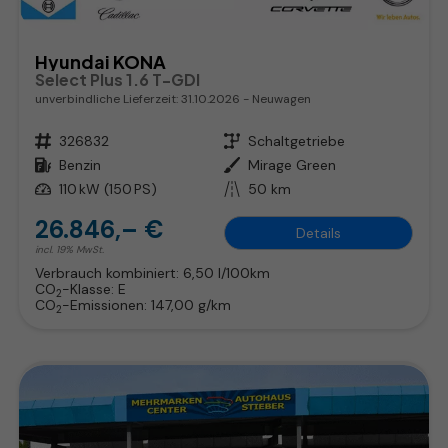
Hyundai KONA
Select Plus 1.6 T-GDI
unverbindliche Lieferzeit:
31.10.2026
Neuwagen
Fahrzeugnr.
326832
Getriebe
Schaltgetriebe
Kraftstoff
Benzin
Außenfarbe
Mirage Green
Leistung
110 kW (150 PS)
Kilometerstand
50 km
26.846,– €
Details
incl. 19% MwSt.
Verbrauch kombiniert:
6,50 l/100km
CO
-Klasse:
E
2
CO
-Emissionen:
147,00 g/km
2