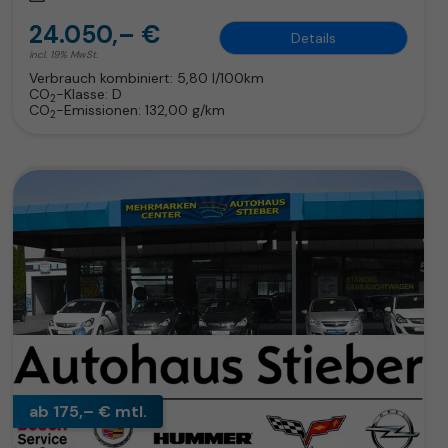
24.050,– €
Details
incl. 19% MwSt.
Verbrauch kombiniert:
5,80 l/100km
CO
-Klasse:
D
2
CO
-Emissionen:
132,00 g/km
2
ab 175,– € mtl.