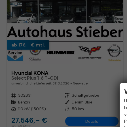
ab 176,– € mtl.
Hyundai KONA
Select Plus 1.6 T-GDI
unverbindliche Lieferzeit:
31.10.2026
Neuwagen
Fahrzeugnr.
302831
Getriebe
Schaltgetriebe
U
Kraftstoff
Benzin
Außenfarbe
Denim Blue
b
Leistung
110 kW (150 PS)
Kilometerstand
50 km
v
27.546,– €
P
Details
incl. 19% MwSt.