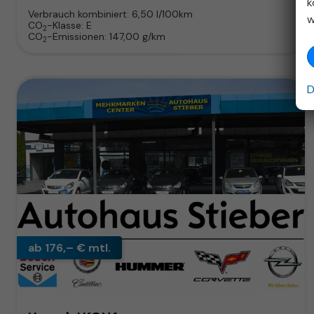
k
Verbrauch kombiniert:
6,50 l/100km
w
CO
-Klasse:
E
2
CO
-Emissionen:
147,00 g/km
2
D
ab 176,– € mtl.