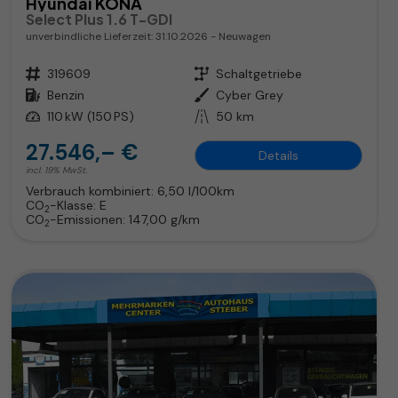
Hyundai KONA
Select Plus 1.6 T-GDI
unverbindliche Lieferzeit:
31.10.2026
Neuwagen
Fahrzeugnr.
319609
Getriebe
Schaltgetriebe
Kraftstoff
Benzin
Außenfarbe
Cyber Grey
Leistung
110 kW (150 PS)
Kilometerstand
50 km
27.546,– €
Details
incl. 19% MwSt.
Verbrauch kombiniert:
6,50 l/100km
CO
-Klasse:
E
2
CO
-Emissionen:
147,00 g/km
2