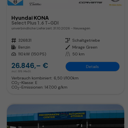
Hyundai KONA
Select Plus 1.6 T-GDI
unverbindliche Lieferzeit:
31.10.2026
Neuwagen
Fahrzeugnr.
326831
Getriebe
Schaltgetriebe
Kraftstoff
Benzin
Außenfarbe
Mirage Green
Leistung
110 kW (150 PS)
Kilometerstand
50 km
26.846,– €
Details
incl. 19% MwSt.
Verbrauch kombiniert:
6,50 l/100km
CO
-Klasse:
E
2
CO
-Emissionen:
147,00 g/km
2