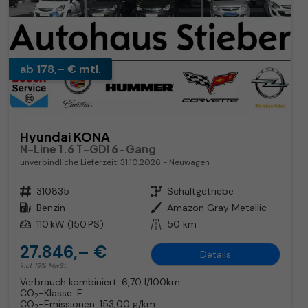
ab 178,– € mtl.
Hyundai KONA
N-Line 1.6 T-GDI 6-Gang
unverbindliche Lieferzeit:
31.10.2026
Neuwagen
Fahrzeugnr.
310835
Getriebe
Schaltgetriebe
Kraftstoff
Benzin
Außenfarbe
Amazon Gray Metallic
Leistung
110 kW (150 PS)
Kilometerstand
50 km
27.846,– €
Details
incl. 19% MwSt.
Verbrauch kombiniert:
6,70 l/100km
CO
-Klasse:
E
2
CO
-Emissionen:
153,00 g/km
2