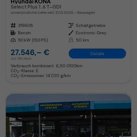
Hyundai KONA
Select Plus 1.6 T-GDI
unverbindliche Lieferzeit:
31.10.2026
Neuwagen
Fahrzeugnr.
319608
Getriebe
Schaltgetriebe
Kraftstoff
Benzin
Außenfarbe
Ecotronic Grey
Leistung
110 kW (150 PS)
Kilometerstand
50 km
27.546,– €
Details
incl. 19% MwSt.
Verbrauch kombiniert:
6,50 l/100km
CO
-Klasse:
E
2
CO
-Emissionen:
147,00 g/km
2