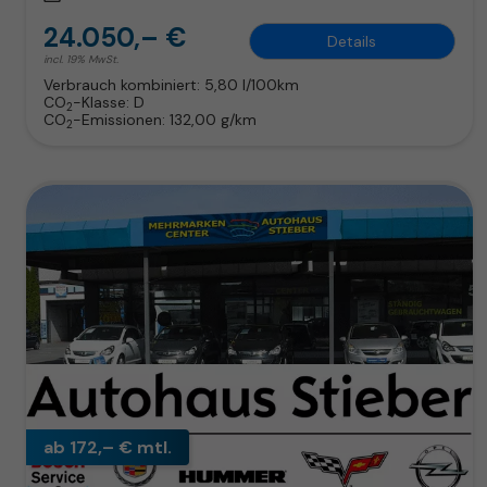
24.050,– €
Details
incl. 19% MwSt.
Verbrauch kombiniert:
5,80 l/100km
CO
-Klasse:
D
2
CO
-Emissionen:
132,00 g/km
2
ab 172,– € mtl.