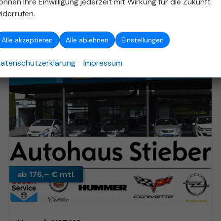
önnen Ihre Einwilligung jederzeit mit Wirkung für die Zukunft
Verbrauch kombiniert:
6,50 l/100km
iderrufen.
CO
-Klasse:
E
2
CO
-Emissionen:
147,00 g/km
2
Alle akzeptieren
Alle ablehnen
Einstellungen
atenschutzerklärung
Impressum
ab 176,– € mtl.