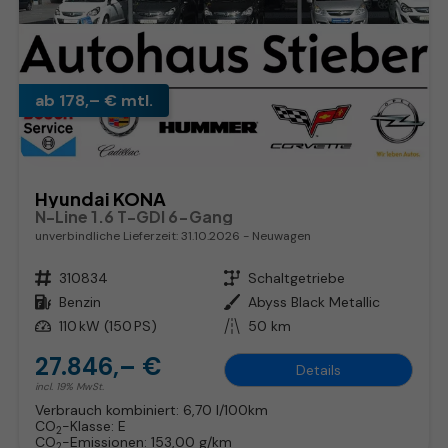
ab 178,– € mtl.
Hyundai KONA
N-Line 1.6 T-GDI 6-Gang
unverbindliche Lieferzeit:
31.10.2026
Neuwagen
Fahrzeugnr.
310834
Getriebe
Schaltgetriebe
Kraftstoff
Benzin
Außenfarbe
Abyss Black Metallic
Leistung
110 kW (150 PS)
Kilometerstand
50 km
27.846,– €
Details
incl. 19% MwSt.
Verbrauch kombiniert:
6,70 l/100km
CO
-Klasse:
E
2
CO
-Emissionen:
153,00 g/km
2