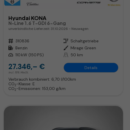
Hyundai KONA
N-Line 1.6 T-GDI 6-Gang
unverbindliche Lieferzeit:
31.10.2026
Neuwagen
Fahrzeugnr.
310836
Getriebe
Schaltgetriebe
Kraftstoff
Benzin
Außenfarbe
Mirage Green
Leistung
110 kW (150 PS)
Kilometerstand
50 km
27.346,– €
Details
incl. 19% MwSt.
Verbrauch kombiniert:
6,70 l/100km
CO
-Klasse:
E
2
CO
-Emissionen:
153,00 g/km
2