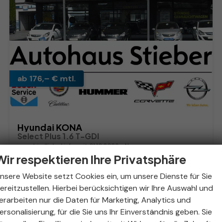
ab 176,– € mtl.
Hyundai KONA
Select Plus 1.6 T-GDI
unverbindliche Lieferzeit:
31.10.2026
Neuwagen
Wir respektieren Ihre Privatsphäre
Fahrzeugnr.
305394
Getriebe
Schaltgetriebe
nsere Website setzt Cookies ein, um unsere Dienste für Sie
Kraftstoff
Benzin
Außenfarbe
Abyss Black
ereitzustellen. Hierbei berücksichtigen wir Ihre Auswahl und
Leistung
110 kW (150 PS)
Kilometerstand
50 km
erarbeiten nur die Daten für Marketing, Analytics und
27.546,– €
ersonalisierung, für die Sie uns Ihr Einverständnis geben. Sie
Details
incl. 19% MwSt.