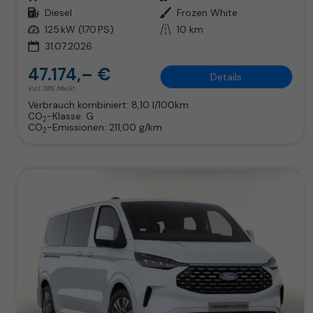
Kraftstoff
Diesel
Außenfarbe
Frozen White
Leistung
125 kW (170 PS)
Kilometerstand
10 km
31.07.2026
47.174,– €
Details
incl. 19% MwSt.
Verbrauch kombiniert:
8,10 l/100km
CO
-Klasse:
G
2
CO
-Emissionen:
211,00 g/km
2