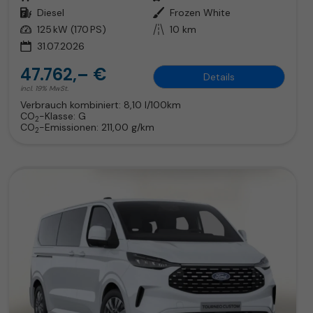
Kraftstoff
Diesel
Außenfarbe
Frozen White
Leistung
125 kW (170 PS)
Kilometerstand
10 km
31.07.2026
47.762,– €
Details
incl. 19% MwSt.
Verbrauch kombiniert:
8,10 l/100km
CO
-Klasse:
G
2
CO
-Emissionen:
211,00 g/km
2