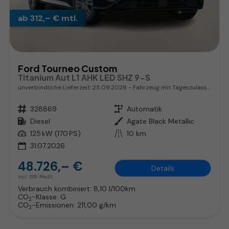
ab 312,– € mtl.
Ford Tourneo Custom
Titanium Aut L1 AHK LED SHZ 9-S
unverbindliche Lieferzeit:
25.09.2026
Fahrzeug mit Tageszulassung
Fahrzeugnr.
328869
Getriebe
Automatik
Kraftstoff
Diesel
Außenfarbe
Agate Black Metallic
Leistung
125 kW (170 PS)
Kilometerstand
10 km
31.07.2026
48.726,– €
Details
incl. 19% MwSt.
Verbrauch kombiniert:
8,10 l/100km
CO
-Klasse:
G
2
CO
-Emissionen:
211,00 g/km
2