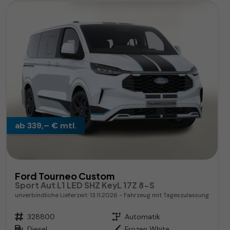
ab 339,– € mtl.
Ford Tourneo Custom
Sport Aut L1 LED SHZ KeyL 17Z 8-S
unverbindliche Lieferzeit:
13.11.2026
Fahrzeug mit Tageszulassung
Fahrzeugnr.
328800
Getriebe
Automatik
Kraftstoff
Diesel
Außenfarbe
Frozen White