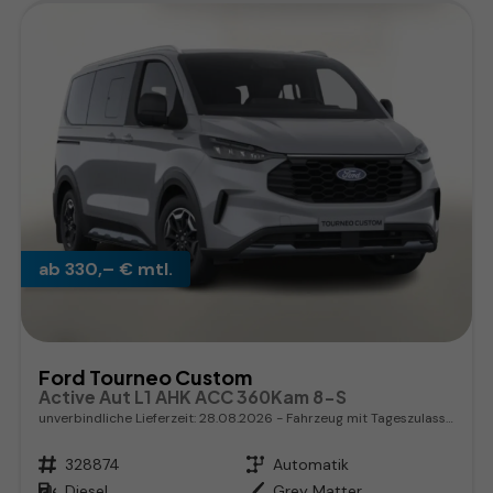
ab 330,– € mtl.
Ford Tourneo Custom
Active Aut L1 AHK ACC 360Kam 8-S
unverbindliche Lieferzeit:
28.08.2026
Fahrzeug mit Tageszulassung
Fahrzeugnr.
328874
Getriebe
Automatik
Kraftstoff
Diesel
Außenfarbe
Grey Matter