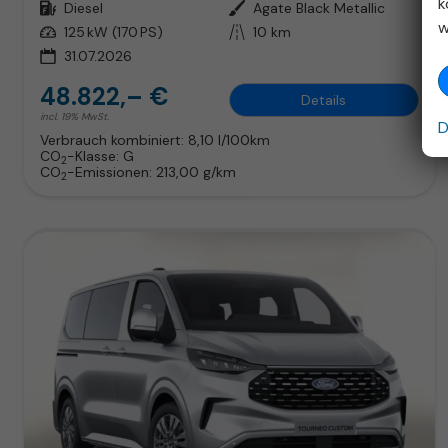
k
Kraftstoff
Diesel
Außenfarbe
Agate Black Metallic
w
Leistung
125 kW (170 PS)
Kilometerstand
10 km
31.07.2026
48.822,– €
Details
incl. 19% MwSt.
D
Verbrauch kombiniert:
8,10 l/100km
CO
-Klasse:
G
2
CO
-Emissionen:
213,00 g/km
2