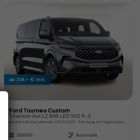
ab 318,– € mtl.
Ford Tourneo Custom
Titanium Aut L2 AHK LED SHZ 9-S
unverbindliche Lieferzeit:
09.10.2026
Fahrzeug mit Tageszulassung
Fahrzeugnr.
328865
Getriebe
Automatik