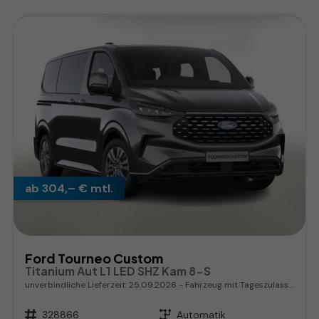
ab 304,– € mtl.
Ford Tourneo Custom
Titanium Aut L1 LED SHZ Kam 8-S
unverbindliche Lieferzeit:
25.09.2026
Fahrzeug mit Tageszulassung
Fahrzeugnr.
328866
Getriebe
Automatik