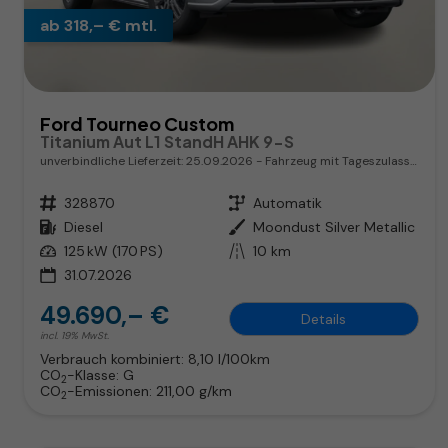
ab 318,– € mtl.
Ford Tourneo Custom
Titanium Aut L1 StandH AHK 9-S
unverbindliche Lieferzeit:
25.09.2026
Fahrzeug mit Tageszulassung
Fahrzeugnr.
328870
Getriebe
Automatik
Kraftstoff
Diesel
Außenfarbe
Moondust Silver Metallic
Leistung
125 kW (170 PS)
Kilometerstand
10 km
31.07.2026
49.690,– €
Details
incl. 19% MwSt.
Verbrauch kombiniert:
8,10 l/100km
CO
-Klasse:
G
2
CO
-Emissionen:
211,00 g/km
2