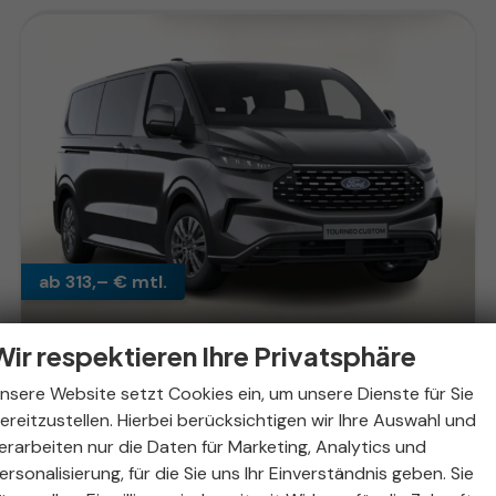
ab 313,– € mtl.
Wir respektieren Ihre Privatsphäre
Ford Tourneo Custom
nsere Website setzt Cookies ein, um unsere Dienste für Sie
Titanium Aut L2 LED SHZ Kam 8-S
ereitzustellen. Hierbei berücksichtigen wir Ihre Auswahl und
unverbindliche Lieferzeit:
09.10.2026
Fahrzeug mit Tageszulassung
erarbeiten nur die Daten für Marketing, Analytics und
ersonalisierung, für die Sie uns Ihr Einverständnis geben. Sie
Fahrzeugnr.
328864
Getriebe
Automatik