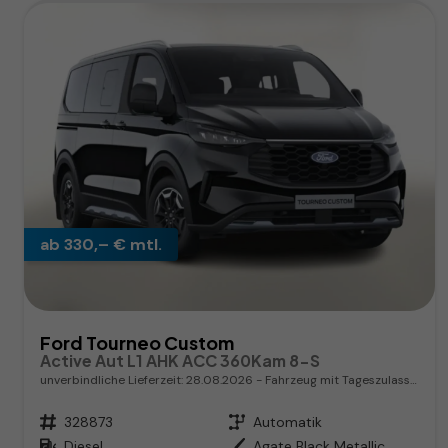
ab 330,– € mtl.
Ford Tourneo Custom
Active Aut L1 AHK ACC 360Kam 8-S
unverbindliche Lieferzeit:
28.08.2026
Fahrzeug mit Tageszulassung
Fahrzeugnr.
328873
Getriebe
Automatik
Kraftstoff
Diesel
Außenfarbe
Agate Black Metallic