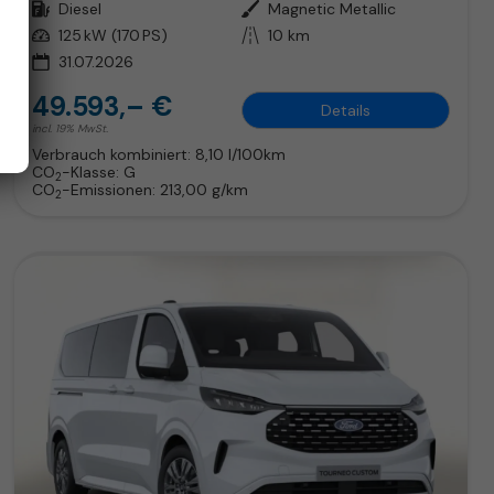
Kraftstoff
Diesel
Außenfarbe
Magnetic Metallic
Leistung
125 kW (170 PS)
Kilometerstand
10 km
31.07.2026
49.593,– €
Details
incl. 19% MwSt.
Verbrauch kombiniert:
8,10 l/100km
CO
-Klasse:
G
2
CO
-Emissionen:
213,00 g/km
2