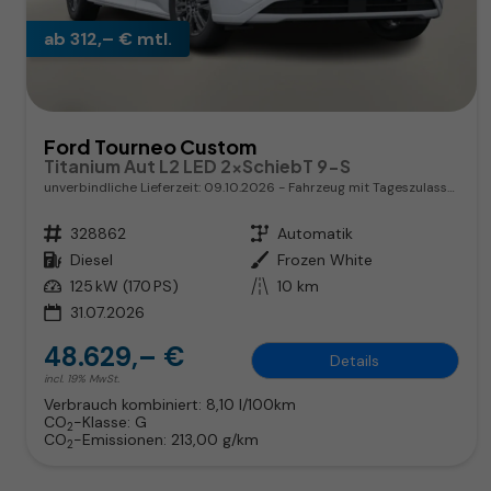
ab 312,– € mtl.
Ford Tourneo Custom
Titanium Aut L2 LED 2xSchiebT 9-S
unverbindliche Lieferzeit:
09.10.2026
Fahrzeug mit Tageszulassung
Fahrzeugnr.
328862
Getriebe
Automatik
Kraftstoff
Diesel
Außenfarbe
Frozen White
Leistung
125 kW (170 PS)
Kilometerstand
10 km
31.07.2026
48.629,– €
Details
incl. 19% MwSt.
Verbrauch kombiniert:
8,10 l/100km
CO
-Klasse:
G
2
CO
-Emissionen:
213,00 g/km
2