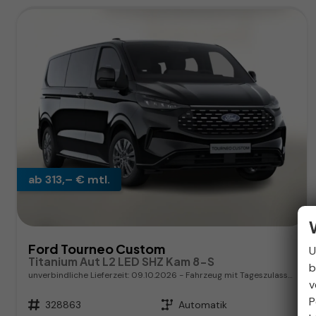
ab 313,– € mtl.
Ford Tourneo Custom
U
Titanium Aut L2 LED SHZ Kam 8-S
b
unverbindliche Lieferzeit:
09.10.2026
Fahrzeug mit Tageszulassung
v
P
Fahrzeugnr.
328863
Getriebe
Automatik