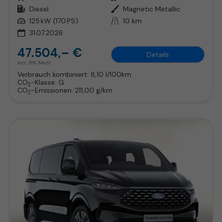
Kraftstoff
Diesel
Außenfarbe
Magnetic Metallic
Leistung
125 kW (170 PS)
Kilometerstand
10 km
31.07.2026
47.504,– €
Details
incl. 19% MwSt.
Verbrauch kombiniert:
8,10 l/100km
CO
-Klasse:
G
2
CO
-Emissionen:
211,00 g/km
2