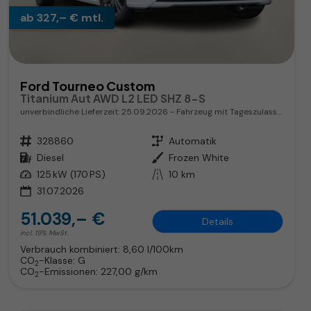
ab 327,– € mtl.
Ford Tourneo Custom
Titanium Aut AWD L2 LED SHZ 8-S
unverbindliche Lieferzeit:
25.09.2026
Fahrzeug mit Tageszulassung
Fahrzeugnr.
328860
Getriebe
Automatik
Kraftstoff
Diesel
Außenfarbe
Frozen White
Leistung
125 kW (170 PS)
Kilometerstand
10 km
31.07.2026
51.039,– €
Details
incl. 19% MwSt.
Verbrauch kombiniert:
8,60 l/100km
CO
-Klasse:
G
2
CO
-Emissionen:
227,00 g/km
2