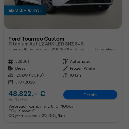
ab 313,– € mtl.
Ford Tourneo Custom
Titanium Aut L2 AHK LED SHZ 8-S
unverbindliche Lieferzeit:
09.10.2026
Fahrzeug mit Tageszulassung
Fahrzeugnr.
328861
Getriebe
Automatik
Kraftstoff
Diesel
Außenfarbe
Frozen White
Leistung
125 kW (170 PS)
Kilometerstand
10 km
31.07.2026
48.822,– €
Details
incl. 19% MwSt.
Verbrauch kombiniert:
8,10 l/100km
CO
-Klasse:
G
2
CO
-Emissionen:
213,00 g/km
2