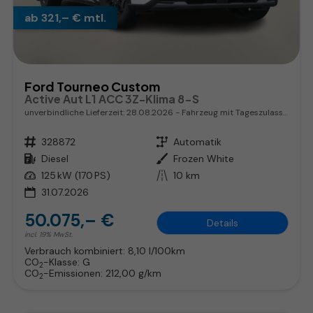
ab 321,– € mtl.
Ford Tourneo Custom
Active Aut L1 ACC 3Z-Klima 8-S
unverbindliche Lieferzeit:
28.08.2026
Fahrzeug mit Tageszulassung
Fahrzeugnr.
328872
Getriebe
Automatik
Kraftstoff
Diesel
Außenfarbe
Frozen White
Leistung
125 kW (170 PS)
Kilometerstand
10 km
31.07.2026
50.075,– €
Details
incl. 19% MwSt.
Verbrauch kombiniert:
8,10 l/100km
CO
-Klasse:
G
2
CO
-Emissionen:
212,00 g/km
2