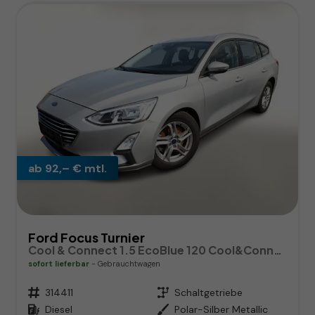
ab 92,– € mtl.
Ford Focus Turnier
Cool & Connect 1.5 EcoBlue 120 Cool&Connect Nav AHK SHZ
sofort lieferbar
Gebrauchtwagen
Fahrzeugnr.
314411
Getriebe
Schaltgetriebe
Kraftstoff
Diesel
Außenfarbe
Polar-Silber Metallic