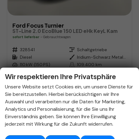
Ford Focus Turnier
ST-Line 2.0 EcoBlue 150 LED eHk KeyL Kam
sofort lieferbar
Gebrauchtwagen
Fahrzeugnr.
328541
Getriebe
Schaltgetriebe
Kraftstoff
Diesel
Außenfarbe
Iridium-Schwarz Metallic
Leistung
110 kW (150 PS)
Kilometerstand
109.400 km
07.10.2019
Wir respektieren Ihre Privatsphäre
14.758,– €
Details
Unsere Website setzt Cookies ein, um unsere Dienste für
Differenzbesteuert
Sie bereitzustellen. Hierbei berücksichtigen wir Ihre
Verbrauch kombiniert:
5,10 l/100km
Auswahl und verarbeiten nur die Daten für Marketing,
CO
-Emissionen:
134,00 g/km
2
Analytics und Personalisierung, für die Sie uns Ihr
Hyundai Tucson in Stuttgart
Einverständnis geben. Sie können Ihre Einwilligung
kaufen – Dein SUV-Experte im
jederzeit mit Wirkung für die Zukunft widerrufen.
Autohaus Stieber