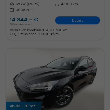
Leistung
88 kW (120 PS)
Kilometerstand
43.100 km
06.05.2019
14.344,– €
Details
Differenzbesteuert
Verbrauch kombiniert:
4,20 l/100km
CO
-Emissionen:
109,00 g/km
2
ab 95,– € mtl.