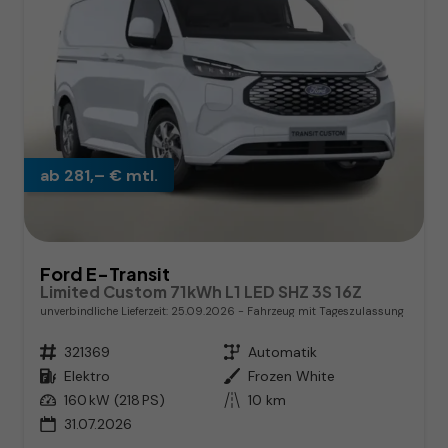
ab 281,– € mtl.
Ford E-Transit
Limited Custom 71kWh L1 LED SHZ 3S 16Z
unverbindliche Lieferzeit:
25.09.2026
Fahrzeug mit Tageszulassung
Fahrzeugnr.
321369
Getriebe
Automatik
Kraftstoff
Elektro
Außenfarbe
Frozen White
Leistung
160 kW (218 PS)
Kilometerstand
10 km
31.07.2026