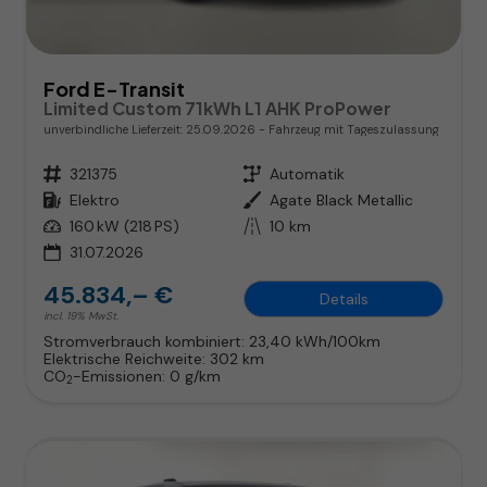
Ford E-Transit
Limited Custom 71kWh L1 AHK ProPower
unverbindliche Lieferzeit:
25.09.2026
Fahrzeug mit Tageszulassung
Fahrzeugnr.
321375
Getriebe
Automatik
Kraftstoff
Elektro
Außenfarbe
Agate Black Metallic
Leistung
160 kW (218 PS)
Kilometerstand
10 km
31.07.2026
45.834,– €
Details
incl. 19% MwSt.
Stromverbrauch kombiniert:
23,40 kWh/100km
Elektrische Reichweite:
302 km
CO
-Emissionen:
0 g/km
2