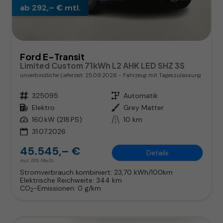
ab 292,– € mtl.
Ford E-Transit
Limited Custom 71kWh L2 AHK LED SHZ 3S
unverbindliche Lieferzeit:
25.09.2026
Fahrzeug mit Tageszulassung
Fahrzeugnr.
325095
Getriebe
Automatik
Kraftstoff
Elektro
Außenfarbe
Grey Matter
Leistung
160 kW (218 PS)
Kilometerstand
10 km
31.07.2026
45.545,– €
Details
incl. 19% MwSt.
Stromverbrauch kombiniert:
23,70 kWh/100km
Elektrische Reichweite:
344 km
CO
-Emissionen:
0 g/km
2