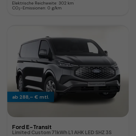
Elektrische Reichweite:
302 km
CO
-Emissionen:
0 g/km
2
ab 288,– € mtl.
Ford E-Transit
Limited Custom 71kWh L1 AHK LED SHZ 3S