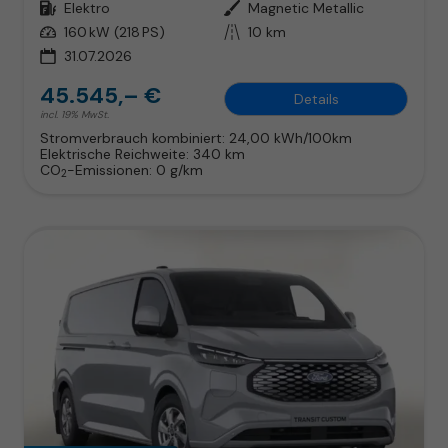
Kraftstoff
Elektro
Außenfarbe
Magnetic Metallic
Leistung
160 kW (218 PS)
Kilometerstand
10 km
31.07.2026
45.545,– €
Details
incl. 19% MwSt.
Stromverbrauch kombiniert:
24,00 kWh/100km
Elektrische Reichweite:
340 km
CO
-Emissionen:
0 g/km
2