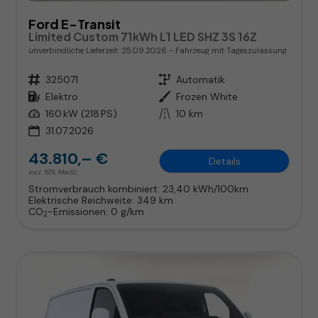
Ford E-Transit
Limited Custom 71kWh L1 LED SHZ 3S 16Z
unverbindliche Lieferzeit:
25.09.2026
Fahrzeug mit Tageszulassung
Fahrzeugnr.
325071
Getriebe
Automatik
Kraftstoff
Elektro
Außenfarbe
Frozen White
Leistung
160 kW (218 PS)
Kilometerstand
10 km
31.07.2026
43.810,– €
Details
incl. 19% MwSt.
Stromverbrauch kombiniert:
23,40 kWh/100km
Elektrische Reichweite:
349 km
CO
-Emissionen:
0 g/km
2