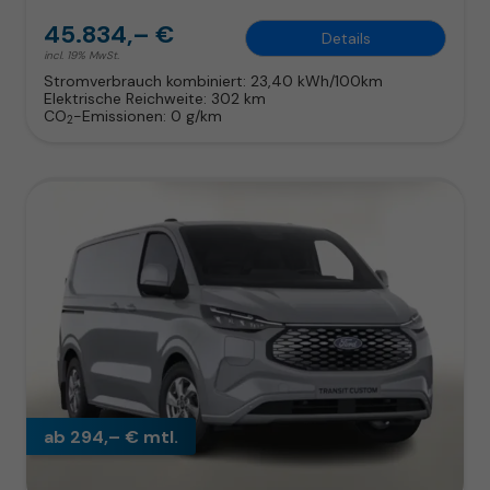
45.834,– €
Details
incl. 19% MwSt.
Stromverbrauch kombiniert:
23,40 kWh/100km
Elektrische Reichweite:
302 km
CO
-Emissionen:
0 g/km
2
ab 294,– € mtl.