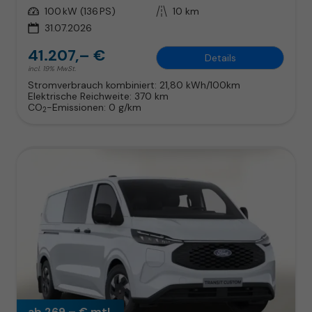
Leistung
100 kW (136 PS)
Kilometerstand
10 km
31.07.2026
41.207,– €
Details
incl. 19% MwSt.
Stromverbrauch kombiniert:
21,80 kWh/100km
Elektrische Reichweite:
370 km
CO
-Emissionen:
0 g/km
2
ab 269,– € mtl.