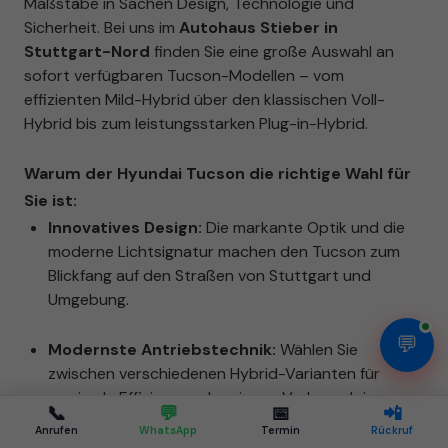
Maßstäbe in Sachen Design, Technologie und
Sicherheit. Bei uns im
Autohaus Stieber in
Stuttgart-Nord
finden Sie eine große Auswahl an
sofort verfügbaren Tucson-Modellen – vom
effizienten Mild-Hybrid über den klassischen Voll-
Hybrid bis zum leistungsstarken Plug-in-Hybrid.
Warum der Hyundai Tucson die richtige Wahl für
Sie ist:
Innovatives Design:
Die markante Optik und die
moderne Lichtsignatur machen den Tucson zum
Blickfang auf den Straßen von Stuttgart und
Umgebung.
💬
Modernste Antriebstechnik:
Wählen Sie
zwischen verschiedenen Hybrid-Varianten für
maximale Effizienz und geringen Verbrauch im
📞
💬
📅
📲
Stadtverkehr.
Anrufen
WhatsApp
Termin
Rückruf