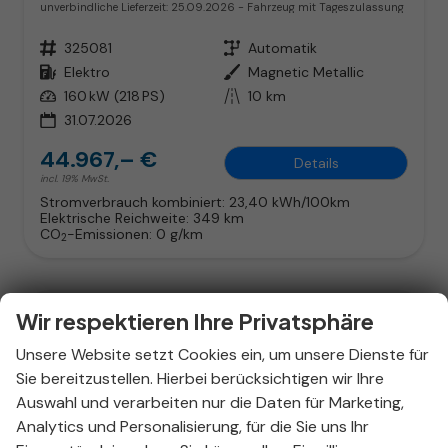
unverbindliche Lieferzeit:
25.09.2026
Fahrzeug mit Tageszulassung
Fahrzeugnr.
325081
Getriebe
Automatik
Kraftstoff
Elektro
Außenfarbe
Magnetic Metallic
Leistung
160 kW (218 PS)
Kilometerstand
10 km
31.07.2026
44.967,– €
Details
incl. 19% MwSt.
Stromverbrauch kombiniert:
23,40 kWh/100km
Elektrische Reichweite:
349 km
CO
-Emissionen:
0 g/km
2
Wir respektieren Ihre Privatsphäre
Unsere Website setzt Cookies ein, um unsere Dienste für
Sie bereitzustellen. Hierbei berücksichtigen wir Ihre
Auswahl und verarbeiten nur die Daten für Marketing,
Analytics und Personalisierung, für die Sie uns Ihr