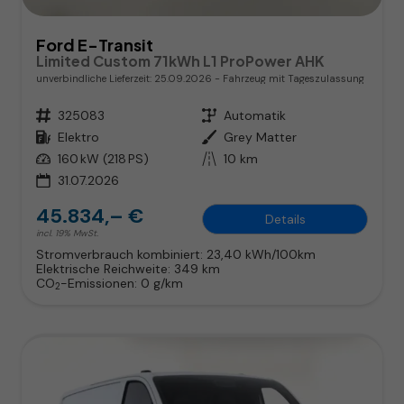
Ford E-Transit
Limited Custom 71kWh L1 ProPower AHK
unverbindliche Lieferzeit:
25.09.2026
Fahrzeug mit Tageszulassung
Fahrzeugnr.
325083
Getriebe
Automatik
Kraftstoff
Elektro
Außenfarbe
Grey Matter
Leistung
160 kW (218 PS)
Kilometerstand
10 km
31.07.2026
45.834,– €
Details
incl. 19% MwSt.
Stromverbrauch kombiniert:
23,40 kWh/100km
Elektrische Reichweite:
349 km
CO
-Emissionen:
0 g/km
2