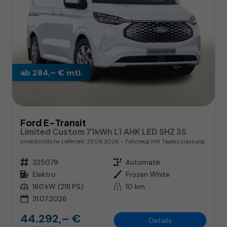
ab 284,– € mtl.
Ford E-Transit
Limited Custom 71kWh L1 AHK LED SHZ 3S
unverbindliche Lieferzeit:
25.09.2026
Fahrzeug mit Tageszulassung
Fahrzeugnr.
325079
Getriebe
Automatik
Kraftstoff
Elektro
Außenfarbe
Frozen White
Leistung
160 kW (218 PS)
Kilometerstand
10 km
31.07.2026
44.292,– €
Details