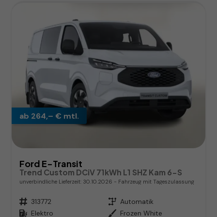
ab 264,– € mtl.
Ford E-Transit
Trend Custom DCiV 71kWh L1 SHZ Kam 6-S
unverbindliche Lieferzeit:
30.10.2026
Fahrzeug mit Tageszulassung
Fahrzeugnr.
313772
Getriebe
Automatik
Kraftstoff
Elektro
Außenfarbe
Frozen White