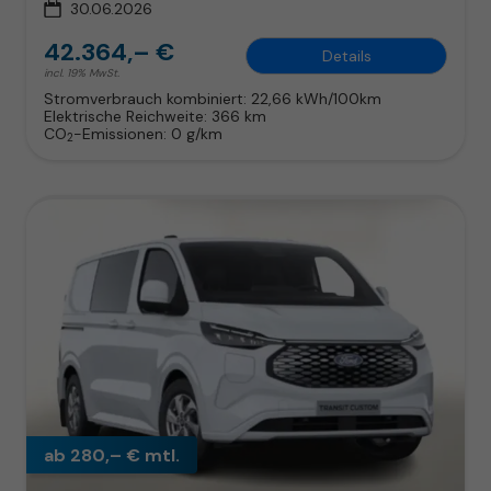
30.06.2026
42.364,– €
Details
incl. 19% MwSt.
Stromverbrauch kombiniert:
22,66 kWh/100km
Elektrische Reichweite:
366 km
CO
-Emissionen:
0 g/km
2
ab 280,– € mtl.