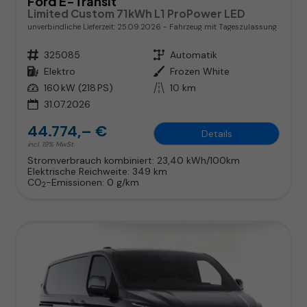
Ford E-Transit
Limited Custom 71kWh L1 ProPower LED
unverbindliche Lieferzeit:
25.09.2026
Fahrzeug mit Tageszulassung
Fahrzeugnr.
325085
Getriebe
Automatik
Kraftstoff
Elektro
Außenfarbe
Frozen White
Leistung
160 kW (218 PS)
Kilometerstand
10 km
31.07.2026
44.774,– €
Details
incl. 19% MwSt.
Stromverbrauch kombiniert:
23,40 kWh/100km
Elektrische Reichweite:
349 km
CO
-Emissionen:
0 g/km
2