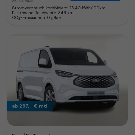
incl. 19% MwSt.
Stromverbrauch kombiniert:
23,40 kWh/100km
Elektrische Reichweite:
349 km
CO
-Emissionen:
0 g/km
2
ab 287,– € mtl.