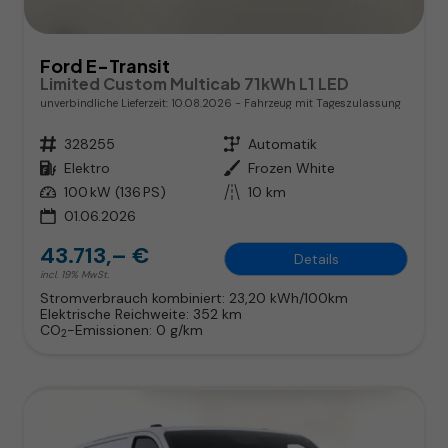
Ford E-Transit
Limited Custom Multicab 71kWh L1 LED
unverbindliche Lieferzeit:
10.08.2026
Fahrzeug mit Tageszulassung
Fahrzeugnr.
328255
Getriebe
Automatik
Kraftstoff
Elektro
Außenfarbe
Frozen White
Leistung
100 kW (136 PS)
Kilometerstand
10 km
01.06.2026
43.713,– €
Details
incl. 19% MwSt.
Stromverbrauch kombiniert:
23,20 kWh/100km
Elektrische Reichweite:
352 km
CO
-Emissionen:
0 g/km
2