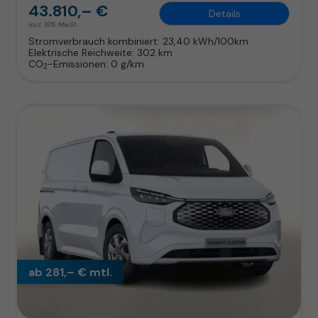
43.810,– €
Details
incl. 19% MwSt.
Stromverbrauch kombiniert:
23,40 kWh/100km
Elektrische Reichweite:
302 km
CO
-Emissionen:
0 g/km
2
ab 281,– € mtl.