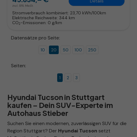
Details
incl. 19% MwSt.
Stromverbrauch kombiniert:
23,70 kWh/100km
Elektrische Reichweite:
344 km
CO
-Emissionen:
0 g/km
2
Datensätze pro Seite:
10
20
50
100
250
Seiten:
1
2
3
Hyundai Tucson in Stuttgart
kaufen – Dein SUV-Experte im
Autohaus Stieber
Suchen Sie einen modernen, zuverlässigen SUV für die
Region Stuttgart? Der
Hyundai Tucson
setzt