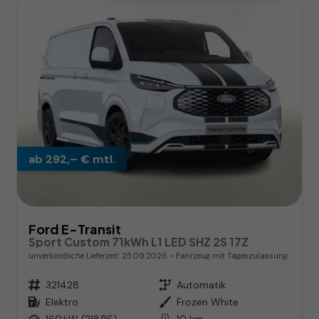
ab 292,– € mtl.
Ford E-Transit
Sport Custom 71kWh L1 LED SHZ 2S 17Z
unverbindliche Lieferzeit:
25.09.2026
Fahrzeug mit Tageszulassung
Fahrzeugnr.
321428
Getriebe
Automatik
Kraftstoff
Elektro
Außenfarbe
Frozen White
Leistung
160 kW (218 PS)
Kilometerstand
10 km