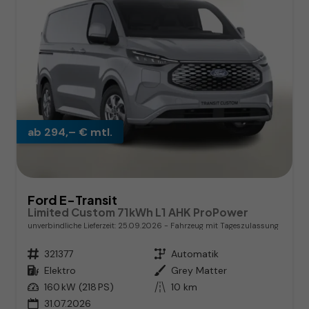
ab 294,– € mtl.
Ford E-Transit
Limited Custom 71kWh L1 AHK ProPower
unverbindliche Lieferzeit:
25.09.2026
Fahrzeug mit Tageszulassung
Fahrzeugnr.
321377
Getriebe
Automatik
Kraftstoff
Elektro
Außenfarbe
Grey Matter
Leistung
160 kW (218 PS)
Kilometerstand
10 km
31.07.2026