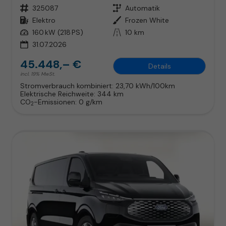
Fahrzeugnr.
325087
Getriebe
Automatik
Kraftstoff
Elektro
Außenfarbe
Frozen White
Leistung
160 kW (218 PS)
Kilometerstand
10 km
31.07.2026
45.448,– €
Details
incl. 19% MwSt.
Stromverbrauch kombiniert:
23,70 kWh/100km
Elektrische Reichweite:
344 km
CO
-Emissionen:
0 g/km
2