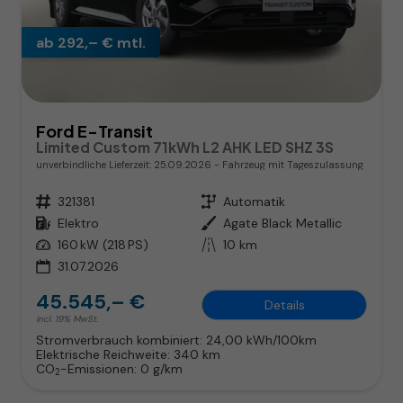
ab 292,– € mtl.
Ford E-Transit
Limited Custom 71kWh L2 AHK LED SHZ 3S
unverbindliche Lieferzeit:
25.09.2026
Fahrzeug mit Tageszulassung
Fahrzeugnr.
321381
Getriebe
Automatik
Kraftstoff
Elektro
Außenfarbe
Agate Black Metallic
Leistung
160 kW (218 PS)
Kilometerstand
10 km
31.07.2026
45.545,– €
Details
incl. 19% MwSt.
Stromverbrauch kombiniert:
24,00 kWh/100km
Elektrische Reichweite:
340 km
CO
-Emissionen:
0 g/km
2