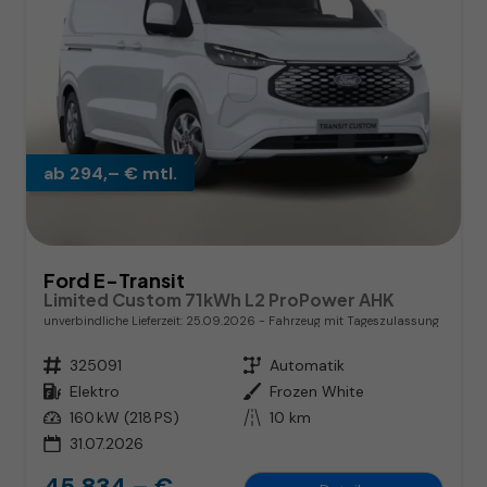
ab 294,– € mtl.
Ford E-Transit
Limited Custom 71kWh L2 ProPower AHK
unverbindliche Lieferzeit:
25.09.2026
Fahrzeug mit Tageszulassung
Fahrzeugnr.
325091
Getriebe
Automatik
Kraftstoff
Elektro
Außenfarbe
Frozen White
Leistung
160 kW (218 PS)
Kilometerstand
10 km
31.07.2026
45.834,– €