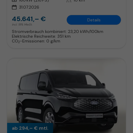
31.07.2026
45.641,– €
Details
incl. 19% MwSt.
Stromverbrauch kombiniert:
23,20 kWh/100km
Elektrische Reichweite:
351 km
CO
-Emissionen:
0 g/km
2
ab 294,– € mtl.