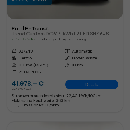
Ford E-Transit
Trend Custom DCiV 71kWh L2 LED SHZ 6-S
sofort lieferbar
Fahrzeug mit Tageszulassung
Fahrzeugnr.
327249
Getriebe
Automatik
Kraftstoff
Elektro
Außenfarbe
Frozen White
Leistung
100 kW (136 PS)
Kilometerstand
10 km
29.04.2026
41.978,– €
Details
incl. 19% MwSt.
Stromverbrauch kombiniert:
22,40 kWh/100km
Elektrische Reichweite:
363 km
CO
-Emissionen:
0 g/km
2