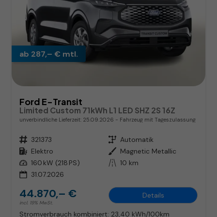
ab 287,– € mtl.
Ford E-Transit
Limited Custom 71kWh L1 LED SHZ 2S 16Z
unverbindliche Lieferzeit:
25.09.2026
Fahrzeug mit Tageszulassung
Fahrzeugnr.
321373
Getriebe
Automatik
Kraftstoff
Elektro
Außenfarbe
Magnetic Metallic
Leistung
160 kW (218 PS)
Kilometerstand
10 km
31.07.2026
44.870,– €
Details
incl. 19% MwSt.
Stromverbrauch kombiniert:
23,40 kWh/100km