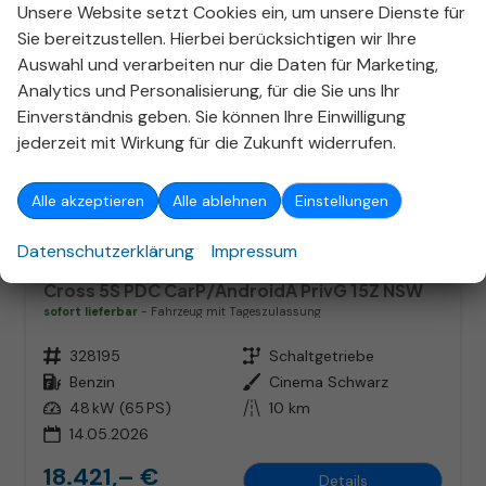
Unsere Website setzt Cookies ein, um unsere Dienste für
Sie bereitzustellen. Hierbei berücksichtigen wir Ihre
Auswahl und verarbeiten nur die Daten für Marketing,
Analytics und Personalisierung, für die Sie uns Ihr
Einverständnis geben. Sie können Ihre Einwilligung
jederzeit mit Wirkung für die Zukunft widerrufen.
ab 118,– € mtl.
Alle akzeptieren
Alle ablehnen
Einstellungen
Datenschutzerklärung
Impressum
Fiat Panda
Cross 5S PDC CarP/AndroidA PrivG 15Z NSW
sofort lieferbar
Fahrzeug mit Tageszulassung
Fahrzeugnr.
328195
Getriebe
Schaltgetriebe
Kraftstoff
Benzin
Außenfarbe
Cinema Schwarz
Leistung
48 kW (65 PS)
Kilometerstand
10 km
14.05.2026
18.421,– €
Details