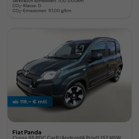
Verbrauch kombiniert:
5,10 l/100km
CO
-Klasse:
D
2
CO
-Emissionen:
117,00 g/km
2
ab 119,– € mtl.
Fiat Panda
Cross 5S PDC CarP/AndroidA PrivG 15Z NSW