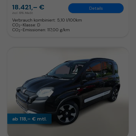
18.421,– €
Details
incl. 19% MwSt.
Verbrauch kombiniert:
5,10 l/100km
CO
-Klasse:
D
2
CO
-Emissionen:
117,00 g/km
2
ab 118,– € mtl.