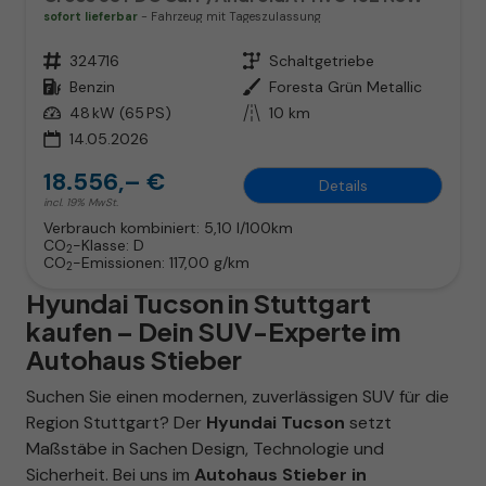
sofort lieferbar
Fahrzeug mit Tageszulassung
Fahrzeugnr.
324716
Getriebe
Schaltgetriebe
Kraftstoff
Benzin
Außenfarbe
Foresta Grün Metallic
Leistung
48 kW (65 PS)
Kilometerstand
10 km
14.05.2026
18.556,– €
Details
incl. 19% MwSt.
Verbrauch kombiniert:
5,10 l/100km
CO
-Klasse:
D
2
CO
-Emissionen:
117,00 g/km
2
Hyundai Tucson in Stuttgart
kaufen – Dein SUV-Experte im
Autohaus Stieber
Suchen Sie einen modernen, zuverlässigen SUV für die
Region Stuttgart? Der
Hyundai Tucson
setzt
Maßstäbe in Sachen Design, Technologie und
Sicherheit. Bei uns im
Autohaus Stieber in