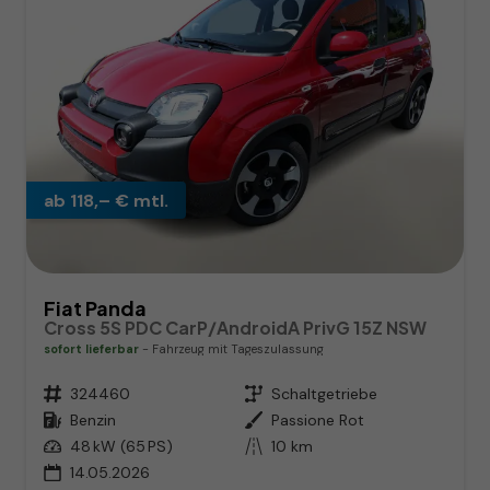
ab 118,– € mtl.
Fiat Panda
Cross 5S PDC CarP/AndroidA PrivG 15Z NSW
sofort lieferbar
Fahrzeug mit Tageszulassung
Fahrzeugnr.
324460
Getriebe
Schaltgetriebe
Kraftstoff
Benzin
Außenfarbe
Passione Rot
Leistung
48 kW (65 PS)
Kilometerstand
10 km
14.05.2026