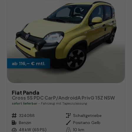
ab 116,– € mtl.
Fiat Panda
Cross 5S PDC CarP/AndroidA PrivG 15Z NSW
sofort lieferbar
Fahrzeug mit Tageszulassung
Fahrzeugnr.
324088
Getriebe
Schaltgetriebe
Kraftstoff
Benzin
Außenfarbe
Positano Gelb
Leistung
48 kW (65 PS)
Kilometerstand
10 km