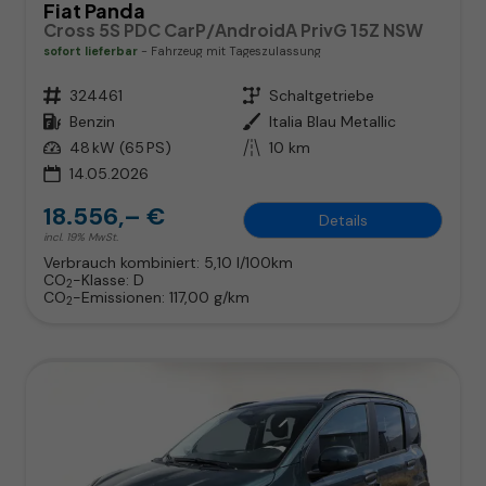
Fiat Panda
Cross 5S PDC CarP/AndroidA PrivG 15Z NSW
sofort lieferbar
Fahrzeug mit Tageszulassung
Fahrzeugnr.
324461
Getriebe
Schaltgetriebe
Kraftstoff
Benzin
Außenfarbe
Italia Blau Metallic
Leistung
48 kW (65 PS)
Kilometerstand
10 km
14.05.2026
18.556,– €
Details
incl. 19% MwSt.
Verbrauch kombiniert:
5,10 l/100km
CO
-Klasse:
D
2
CO
-Emissionen:
117,00 g/km
2