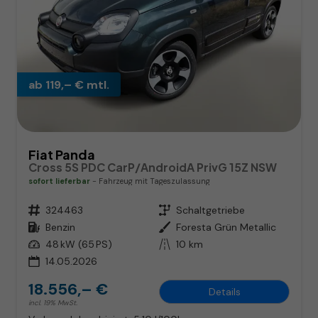
ab 119,– € mtl.
Fiat Panda
Cross 5S PDC CarP/AndroidA PrivG 15Z NSW
sofort lieferbar
Fahrzeug mit Tageszulassung
Fahrzeugnr.
324463
Getriebe
Schaltgetriebe
Kraftstoff
Benzin
Außenfarbe
Foresta Grün Metallic
Leistung
48 kW (65 PS)
Kilometerstand
10 km
14.05.2026
18.556,– €
Details
incl. 19% MwSt.