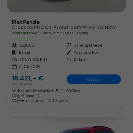
Fiat Panda
Cross 5S PDC CarP/AndroidA PrivG 15Z NSW
sofort lieferbar
Fahrzeug mit Tageszulassung
Fahrzeugnr.
322666
Getriebe
Schaltgetriebe
Kraftstoff
Benzin
Außenfarbe
Passione Rot
Leistung
48 kW (65 PS)
Kilometerstand
10 km
14.05.2026
18.421,– €
Details
incl. 19% MwSt.
Verbrauch kombiniert:
5,10 l/100km
CO
-Klasse:
D
2
CO
-Emissionen:
117,00 g/km
2