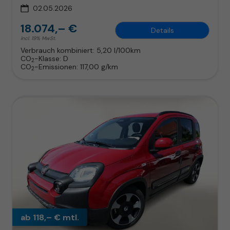
02.05.2026
18.074,– €
Details
incl. 19% MwSt.
Verbrauch kombiniert:
5,20 l/100km
CO
-Klasse:
D
2
CO
-Emissionen:
117,00 g/km
2
ab 118,– € mtl.