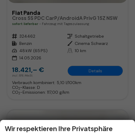
Fiat Panda
Cross 5S PDC CarP/AndroidA PrivG 15Z NSW
sofort lieferbar
Fahrzeug mit Tageszulassung
Fahrzeugnr.
324462
Getriebe
Schaltgetriebe
Kraftstoff
Benzin
Außenfarbe
Cinema Schwarz
Leistung
48 kW (65 PS)
Kilometerstand
10 km
14.05.2026
18.421,– €
Details
incl. 19% MwSt.
Verbrauch kombiniert:
5,10 l/100km
CO
-Klasse:
D
2
CO
-Emissionen:
117,00 g/km
2
Wir respektieren Ihre Privatsphäre