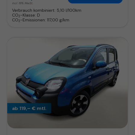
incl. 19% MwSt.
Verbrauch kombiniert:
5,10 l/100km
CO
-Klasse:
D
2
CO
-Emissionen:
117,00 g/km
2
ab 119,– € mtl.