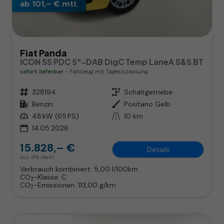
ab 101,– € mtl.
Fiat Panda
ICON 5S PDC 5"-DAB DigC Temp LaneA S&S BT
sofort lieferbar
Fahrzeug mit Tageszulassung
Fahrzeugnr.
328194
Getriebe
Schaltgetriebe
Kraftstoff
Benzin
Außenfarbe
Positano Gelb
Leistung
48 kW (65 PS)
Kilometerstand
10 km
14.05.2026
15.828,– €
Details
incl. 19% MwSt.
Verbrauch kombiniert:
5,00 l/100km
CO
-Klasse:
C
2
CO
-Emissionen:
113,00 g/km
2