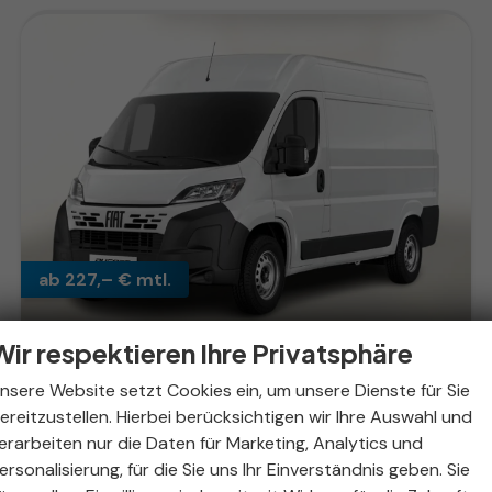
ab 227,– € mtl.
Wir respektieren Ihre Privatsphäre
Fiat Ducato
nsere Website setzt Cookies ein, um unsere Dienste für Sie
Maxi 35 AT8 L2H2 7"Display AppCo 270°HFT
ereitzustellen. Hierbei berücksichtigen wir Ihre Auswahl und
unverbindliche Lieferzeit:
31.12.2026
Fahrzeug mit Tageszulassung
erarbeiten nur die Daten für Marketing, Analytics und
ersonalisierung, für die Sie uns Ihr Einverständnis geben. Sie
Fahrzeugnr.
320313
Getriebe
Automatik