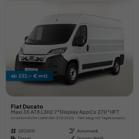
ab 232,– € mtl.
Fiat Ducato
Maxi 35 AT8 L3H2 7"Display AppCo 270°HFT
unverbindliche Lieferzeit:
31.12.2026
Fahrzeug mit Tageszulassung
Fahrzeugnr.
320309
Getriebe
Automatik
Kraftstoff
Diesel
Außenfarbe
Ducato Weiß