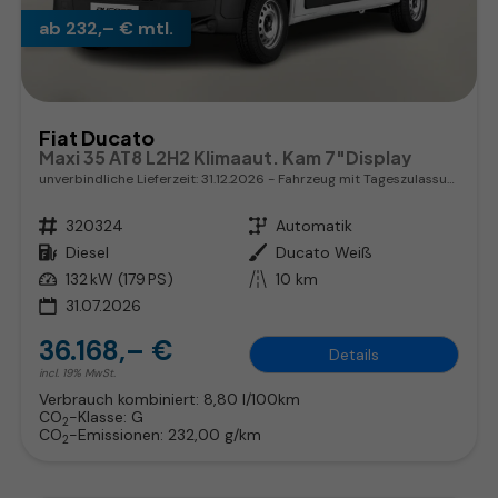
ab 232,– € mtl.
Fiat Ducato
Maxi 35 AT8 L2H2 Klimaaut. Kam 7"Display
unverbindliche Lieferzeit:
31.12.2026
Fahrzeug mit Tageszulassung
Fahrzeugnr.
320324
Getriebe
Automatik
Kraftstoff
Diesel
Außenfarbe
Ducato Weiß
Leistung
132 kW (179 PS)
Kilometerstand
10 km
31.07.2026
36.168,– €
Details
incl. 19% MwSt.
Verbrauch kombiniert:
8,80 l/100km
CO
-Klasse:
G
2
CO
-Emissionen:
232,00 g/km
2