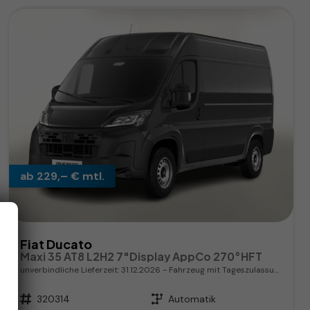
ab 229,– € mtl.
Fiat Ducato
Maxi 35 AT8 L2H2 7"Display AppCo 270°HFT
unverbindliche Lieferzeit:
31.12.2026
Fahrzeug mit Tageszulassung
Fahrzeugnr.
320314
Getriebe
Automatik