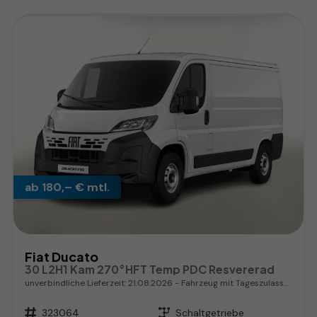
ab 180,– € mtl.
Fiat Ducato
30 L2H1 Kam 270°HFT Temp PDC Resvererad
unverbindliche Lieferzeit:
21.08.2026
Fahrzeug mit Tageszulassung
Fahrzeugnr.
323064
Getriebe
Schaltgetriebe