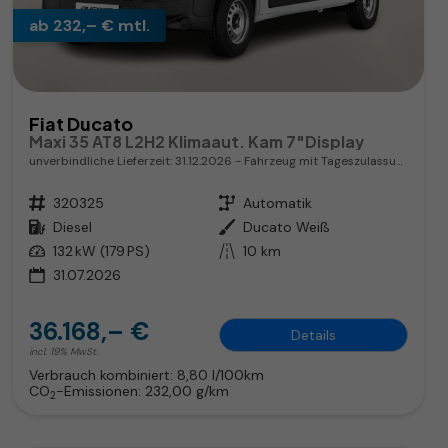
ab 232,– € mtl.
Fiat Ducato
Maxi 35 AT8 L2H2 Klimaaut. Kam 7"Display
unverbindliche Lieferzeit:
31.12.2026
Fahrzeug mit Tageszulassung
Fahrzeugnr.
320325
Getriebe
Automatik
Kraftstoff
Diesel
Außenfarbe
Ducato Weiß
Leistung
132 kW (179 PS)
Kilometerstand
10 km
31.07.2026
36.168,– €
Details
incl. 19% MwSt.
Verbrauch kombiniert:
8,80 l/100km
CO
-Emissionen:
232,00 g/km
2