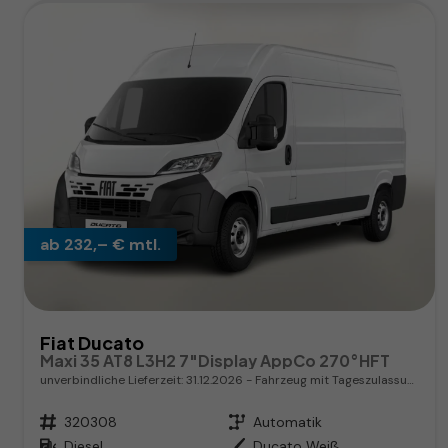
ab 232,– € mtl.
Fiat Ducato
Maxi 35 AT8 L3H2 7"Display AppCo 270°HFT
unverbindliche Lieferzeit:
31.12.2026
Fahrzeug mit Tageszulassung
Fahrzeugnr.
320308
Getriebe
Automatik
Kraftstoff
Diesel
Außenfarbe
Ducato Weiß