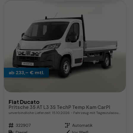
ab 233,– € mtl.
Fiat Ducato
Pritsche 35 AT L3 3S TechP Temp Kam CarPl
unverbindliche Lieferzeit:
15.10.2026
Fahrzeug mit Tageszulassung
Fahrzeugnr.
322907
Getriebe
Automatik
Kraftstoff
Diesel
Außenfarbe
Icy Weiß