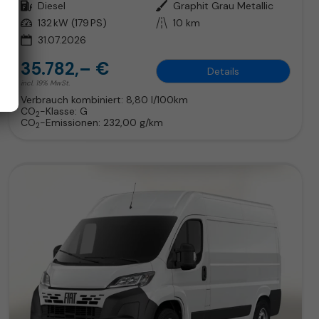
Kraftstoff
Diesel
Außenfarbe
Graphit Grau Metallic
Leistung
132 kW (179 PS)
Kilometerstand
10 km
31.07.2026
35.782,– €
Details
incl. 19% MwSt.
Verbrauch kombiniert:
8,80 l/100km
CO
-Klasse:
G
2
CO
-Emissionen:
232,00 g/km
2