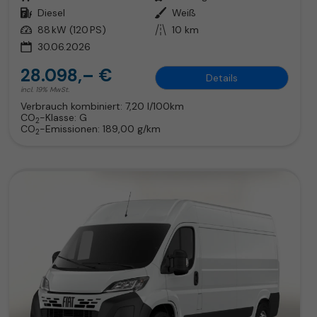
Kraftstoff
Diesel
Außenfarbe
Weiß
Leistung
88 kW (120 PS)
Kilometerstand
10 km
30.06.2026
28.098,– €
Details
incl. 19% MwSt.
Verbrauch kombiniert:
7,20 l/100km
CO
-Klasse:
G
2
CO
-Emissionen:
189,00 g/km
2