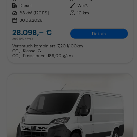
Kraftstoff
Diesel
Außenfarbe
Weiß
Leistung
88 kW (120 PS)
Kilometerstand
10 km
30.06.2026
28.098,– €
Details
incl. 19% MwSt.
Verbrauch kombiniert:
7,20 l/100km
CO
-Klasse:
G
2
CO
-Emissionen:
189,00 g/km
2