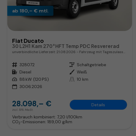
ab 180,– € mtl.
Fiat Ducato
30 L2H1 Kam 270°HFT Temp PDC Resvererad
unverbindliche Lieferzeit:
21.08.2026
Fahrzeug mit Tageszulassung
Fahrzeugnr.
328072
Getriebe
Schaltgetriebe
Kraftstoff
Diesel
Außenfarbe
Weiß
Leistung
88 kW (120 PS)
Kilometerstand
10 km
30.06.2026
28.098,– €
Details
incl. 19% MwSt.
Verbrauch kombiniert:
7,20 l/100km
CO
-Emissionen:
189,00 g/km
2