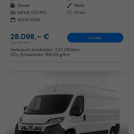
Kraftstoff
Diesel
Außenfarbe
Weiß
Leistung
88 kW (120 PS)
Kilometerstand
10 km
30.06.2026
28.098,– €
Details
incl. 19% MwSt.
Verbrauch kombiniert:
7,20 l/100km
CO
-Emissionen:
189,00 g/km
2