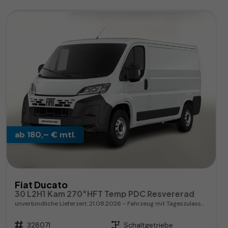
ab 180,– € mtl.
Fiat Ducato
30 L2H1 Kam 270°HFT Temp PDC Resvererad
unverbindliche Lieferzeit:
21.08.2026
Fahrzeug mit Tageszulassung
Fahrzeugnr.
328071
Getriebe
Schaltgetriebe