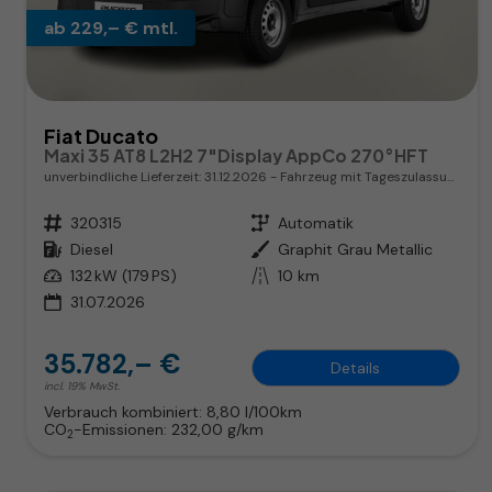
ab 229,– € mtl.
Fiat Ducato
Maxi 35 AT8 L2H2 7"Display AppCo 270°HFT
unverbindliche Lieferzeit:
31.12.2026
Fahrzeug mit Tageszulassung
Fahrzeugnr.
320315
Getriebe
Automatik
Kraftstoff
Diesel
Außenfarbe
Graphit Grau Metallic
Leistung
132 kW (179 PS)
Kilometerstand
10 km
31.07.2026
35.782,– €
Details
incl. 19% MwSt.
Verbrauch kombiniert:
8,80 l/100km
CO
-Emissionen:
232,00 g/km
2