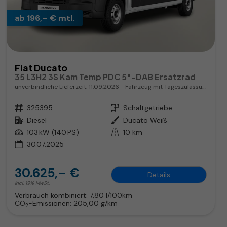
ab 196,– € mtl.
Fiat Ducato
35 L3H2 3S Kam Temp PDC 5"-DAB Ersatzrad
unverbindliche Lieferzeit:
11.09.2026
Fahrzeug mit Tageszulassung
Fahrzeugnr.
325395
Getriebe
Schaltgetriebe
Kraftstoff
Diesel
Außenfarbe
Ducato Weiß
Leistung
103 kW (140 PS)
Kilometerstand
10 km
30.07.2025
30.625,– €
Details
incl. 19% MwSt.
Verbrauch kombiniert:
7,80 l/100km
CO
-Emissionen:
205,00 g/km
2