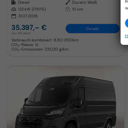
k
Kraftstoff
Diesel
Außenfarbe
Ducato Weiß
w
Leistung
132 kW (179 PS)
Kilometerstand
10 km
31.07.2026
35.397,– €
Details
incl. 19% MwSt.
D
Verbrauch kombiniert:
8,80 l/100km
CO
-Klasse:
G
2
CO
-Emissionen:
232,00 g/km
2