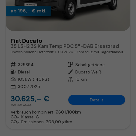
ab 196,– € mtl.
Fiat Ducato
35 L3H2 3S Kam Temp PDC 5"-DAB Ersatzrad
unverbindliche Lieferzeit:
11.09.2026
Fahrzeug mit Tageszulassung
Fahrzeugnr.
325394
Getriebe
Schaltgetriebe
Kraftstoff
Diesel
Außenfarbe
Ducato Weiß
Leistung
103 kW (140 PS)
Kilometerstand
10 km
30.07.2025
30.625,– €
Details
incl. 19% MwSt.
Verbrauch kombiniert:
7,80 l/100km
CO
-Klasse:
G
2
CO
-Emissionen:
205,00 g/km
2