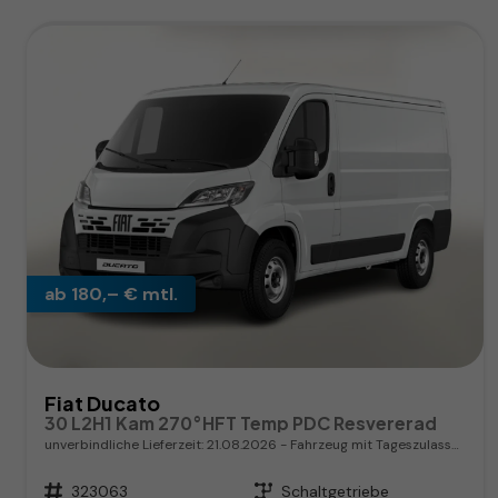
ab 180,– € mtl.
Fiat Ducato
30 L2H1 Kam 270°HFT Temp PDC Resvererad
unverbindliche Lieferzeit:
21.08.2026
Fahrzeug mit Tageszulassung
Fahrzeugnr.
323063
Getriebe
Schaltgetriebe