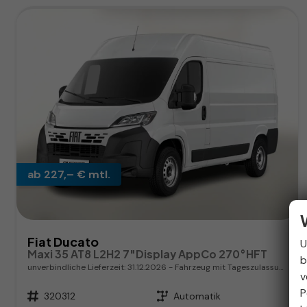
ab 227,– € mtl.
Fiat Ducato
U
Maxi 35 AT8 L2H2 7"Display AppCo 270°HFT
b
unverbindliche Lieferzeit:
31.12.2026
Fahrzeug mit Tageszulassung
v
P
Fahrzeugnr.
320312
Getriebe
Automatik