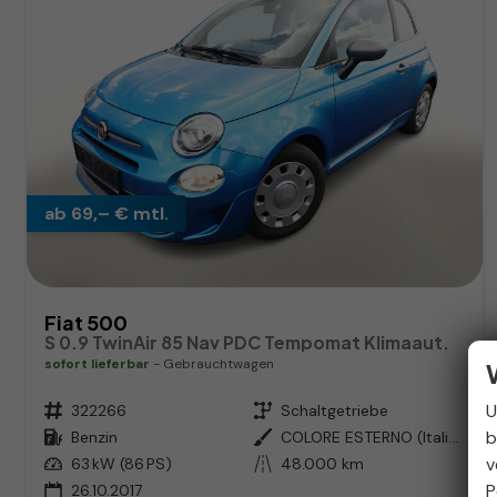
ab 69,– € mtl.
Fiat 500
S 0.9 TwinAir 85 Nav PDC Tempomat Klimaaut.
sofort lieferbar
Gebrauchtwagen
U
Fahrzeugnr.
322266
Getriebe
Schaltgetriebe
b
Kraftstoff
Benzin
Außenfarbe
COLORE ESTERNO (Italia Himmelbla
v
Leistung
63 kW (86 PS)
Kilometerstand
48.000 km
P
26.10.2017