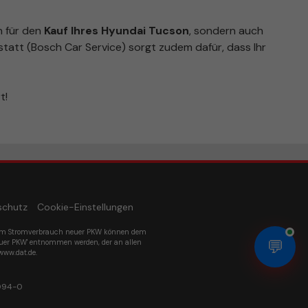
n für den
Kauf Ihres Hyundai Tucson
, sondern auch
tatt (Bosch Car Service) sorgt zudem dafür, dass Ihr
t!
schutz
Cookie-Einstellungen
um Stromverbrauch neuer PKW können dem
💬
euer PKW' entnommen werden, der an allen
www.dat.de.
094-0