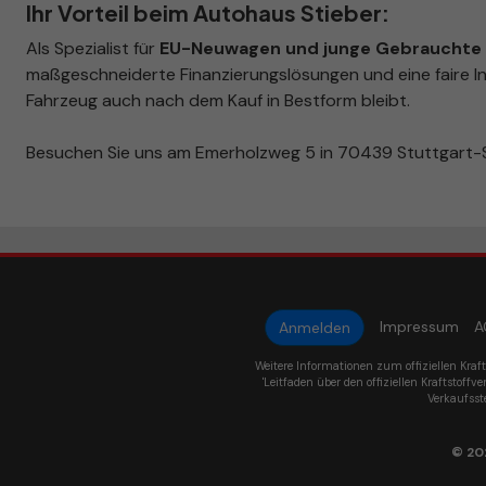
Ihr Vorteil beim Autohaus Stieber:
Als Spezialist für
EU-Neuwagen und junge Gebrauchte i
maßgeschneiderte Finanzierungslösungen und eine faire In
Fahrzeug auch nach dem Kauf in Bestform bleibt.
Besuchen Sie uns am Emerholzweg 5 in 70439 Stuttgart-S
Impressum
A
Anmelden
Weitere Informationen zum offiziellen Kraf
'Leitfaden über den offiziellen Kraftstoffve
Verkaufsst
© 20