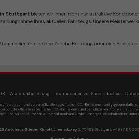
n Stuttgart
bieten wir Ihnen nicht nur attraktive Konditione
zahlungnahme Ihres aktuellen Fahrzeugs. Unsere Meisterwerks
tammheim für eine persönliche Beratung oder eine Probefahr
GB
Widerrufsbelehrung
Informationen zur Barrierefreiheit
Daten
tstoffverbrauch und zu den offiziellen spezifischen CO
-Emissionen und gegebenenfalls z
2
rbrauch, die offiziellen spezifischen CO
-Emissionen und den offiziellen Stromverbrauch n
2
ellen und bei der 'Deutschen Automobil Treuhand GmbH' unentgeltlich erhältlich ist unter 
26
Autohaus Stieber GmbH
,
Emerholzweg 5
,
70439
Stuttgart,
+49 (711) 806
Powered by Autrado