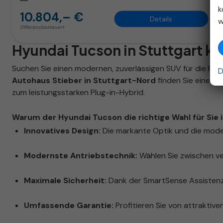
k
10.804,– €
Details
w
Differenzbesteuert
Hyundai Tucson in Stuttgart k
Suchen Sie einen modernen, zuverlässigen SUV für die Reg
D
Autohaus Stieber in Stuttgart-Nord
finden Sie eine g
zum leistungsstarken Plug-in-Hybrid.
Warum der Hyundai Tucson die richtige Wahl für Sie i
Innovatives Design:
Die markante Optik und die mode
Modernste Antriebstechnik:
Wählen Sie zwischen ve
Maximale Sicherheit:
Dank der SmartSense Assistenzs
Umfassende Garantie:
Profitieren Sie von attraktiven