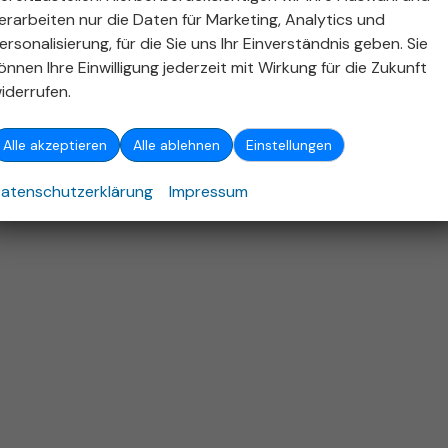
ellen und bei der 'Deutschen Automobil Treuhand GmbH' unentgeltlich erhältlich ist unter 
erarbeiten nur die Daten für Marketing, Analytics und
ersonalisierung, für die Sie uns Ihr Einverständnis geben. Sie
26
Autohaus Stieber GmbH
,
Emerholzweg 5
,
70439
Stuttgart,
+49 (711) 806
önnen Ihre Einwilligung jederzeit mit Wirkung für die Zukunft
Powered by Autrado
iderrufen.
Alle akzeptieren
Alle ablehnen
Einstellungen
atenschutzerklärung
Impressum