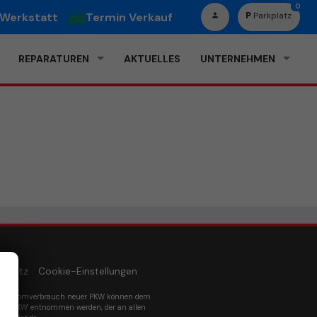
0
 Werkstatt
Termin Verkauf
Parkplatz
REPARATUREN
AKTUELLES
UNTERNEHMEN
schutz
Cookie-Einstellungen
um Stromverbrauch neuer PKW können dem
euer PKW' entnommen werden, der an allen