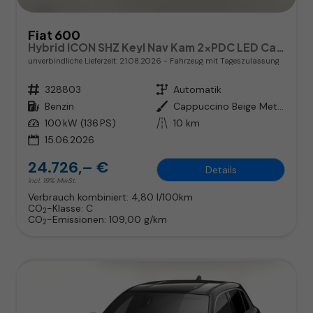
Fiat 600
Hybrid ICON SHZ Keyl Nav Kam 2xPDC LED CarP
unverbindliche Lieferzeit:
21.08.2026
Fahrzeug mit Tageszulassung
Fahrzeugnr.
328803
Getriebe
Automatik
Kraftstoff
Benzin
Außenfarbe
Cappuccino Beige Metallic
Leistung
100 kW (136 PS)
Kilometerstand
10 km
15.06.2026
24.726,– €
Details
incl. 19% MwSt.
Verbrauch kombiniert:
4,80 l/100km
CO
-Klasse:
C
2
CO
-Emissionen:
109,00 g/km
2