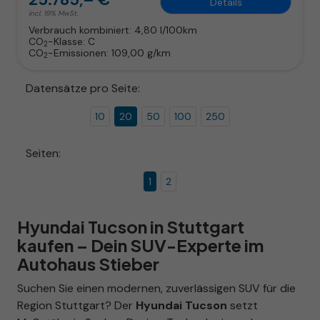
Details
incl. 19% MwSt.
Verbrauch kombiniert:
4,80 l/100km
CO
-Klasse:
C
2
CO
-Emissionen:
109,00 g/km
2
Datensätze pro Seite:
10
20
50
100
250
Seiten:
1
2
Hyundai Tucson in Stuttgart
kaufen – Dein SUV-Experte im
Autohaus Stieber
Suchen Sie einen modernen, zuverlässigen SUV für die
Region Stuttgart? Der
Hyundai Tucson
setzt