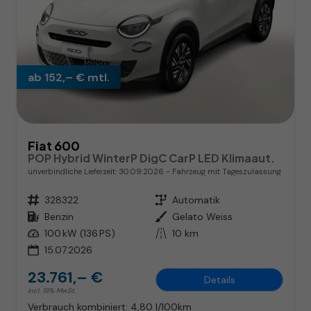
ab 152,– € mtl.
Fiat 600
POP Hybrid WinterP DigC CarP LED Klimaaut.
unverbindliche Lieferzeit:
30.09.2026
Fahrzeug mit Tageszulassung
Fahrzeugnr.
328322
Getriebe
Automatik
Kraftstoff
Benzin
Außenfarbe
Gelato Weiss
Leistung
100 kW (136 PS)
Kilometerstand
10 km
15.07.2026
23.761,– €
Details
incl. 19% MwSt.
Verbrauch kombiniert:
4,80 l/100km