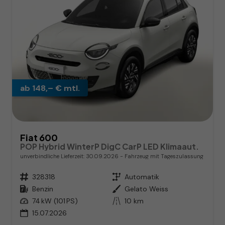
ab 148,– € mtl.
Fiat 600
POP Hybrid WinterP DigC CarP LED Klimaaut.
unverbindliche Lieferzeit:
30.09.2026
Fahrzeug mit Tageszulassung
Fahrzeugnr.
328318
Getriebe
Automatik
Kraftstoff
Benzin
Außenfarbe
Gelato Weiss
Leistung
74 kW (101 PS)
Kilometerstand
10 km
15.07.2026