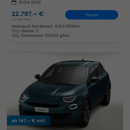
30.04.2026
22.797,– €
Details
incl. 19% MwSt.
Verbrauch kombiniert:
4,80 l/100km
CO
-Klasse:
C
2
CO
-Emissionen:
109,00 g/km
2
ab 147,– € mtl.