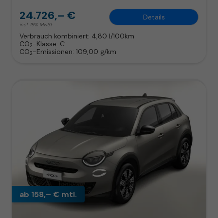
24.726,– €
Details
incl. 19% MwSt.
Verbrauch kombiniert:
4,80 l/100km
CO
-Klasse:
C
2
CO
-Emissionen:
109,00 g/km
2
ab 158,– € mtl.