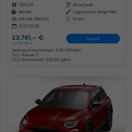
Fahrzeugnr.
328325
Getriebe
Automatik
Kraftstoff
Benzin
Außenfarbe
Cappuccino Beige Metallic
Leistung
100 kW (136 PS)
Kilometerstand
10 km
15.07.2026
23.761,– €
Details
incl. 19% MwSt.
Verbrauch kombiniert:
4,80 l/100km
CO
-Klasse:
C
2
CO
-Emissionen:
109,00 g/km
2