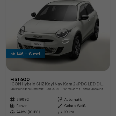
ab 146,– € mtl.
Fiat 600
ICON Hybrid SHZ Keyl Nav Kam 2xPDC LED DigC CarP
unverbindliche Lieferzeit:
11.09.2026
Fahrzeug mit Tageszulassung
Fahrzeugnr.
319892
Getriebe
Automatik
Kraftstoff
Benzin
Außenfarbe
Gelato Weiß
Leistung
74 kW (101 PS)
Kilometerstand
10 km