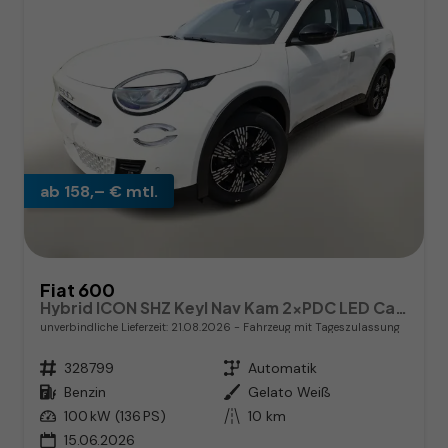
ab 158,– € mtl.
Fiat 600
Hybrid ICON SHZ Keyl Nav Kam 2xPDC LED CarP
unverbindliche Lieferzeit:
21.08.2026
Fahrzeug mit Tageszulassung
Fahrzeugnr.
328799
Getriebe
Automatik
Kraftstoff
Benzin
Außenfarbe
Gelato Weiß
Leistung
100 kW (136 PS)
Kilometerstand
10 km
15.06.2026