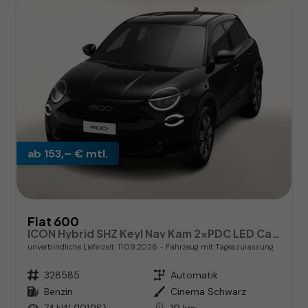
ab 153,– € mtl.
Fiat 600
ICON Hybrid SHZ Keyl Nav Kam 2xPDC LED CarP
unverbindliche Lieferzeit:
11.09.2026
Fahrzeug mit Tageszulassung
Fahrzeugnr.
328585
Getriebe
Automatik
Kraftstoff
Benzin
Außenfarbe
Cinema Schwarz
Leistung
74 kW (101 PS)
Kilometerstand
10 km