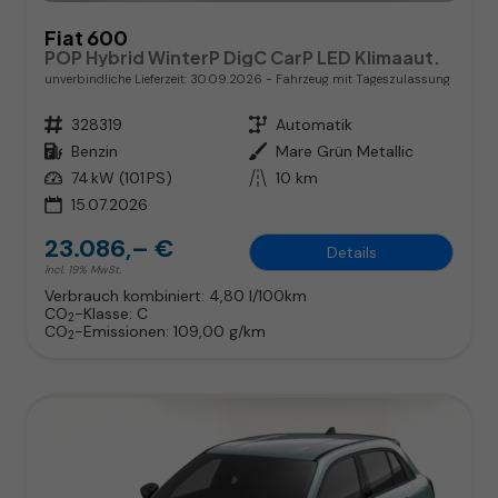
Fiat 600
POP Hybrid WinterP DigC CarP LED Klimaaut.
unverbindliche Lieferzeit:
30.09.2026
Fahrzeug mit Tageszulassung
Fahrzeugnr.
328319
Getriebe
Automatik
Kraftstoff
Benzin
Außenfarbe
Mare Grün Metallic
Leistung
74 kW (101 PS)
Kilometerstand
10 km
15.07.2026
23.086,– €
Details
incl. 19% MwSt.
Verbrauch kombiniert:
4,80 l/100km
CO
-Klasse:
C
2
CO
-Emissionen:
109,00 g/km
2