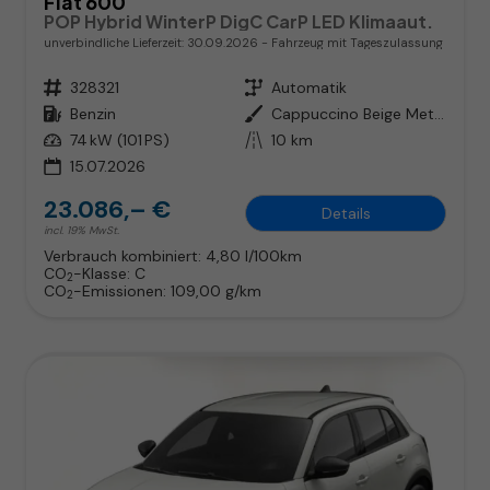
Fiat 600
POP Hybrid WinterP DigC CarP LED Klimaaut.
unverbindliche Lieferzeit:
30.09.2026
Fahrzeug mit Tageszulassung
Fahrzeugnr.
328321
Getriebe
Automatik
Kraftstoff
Benzin
Außenfarbe
Cappuccino Beige Metallic
Leistung
74 kW (101 PS)
Kilometerstand
10 km
15.07.2026
23.086,– €
Details
incl. 19% MwSt.
Verbrauch kombiniert:
4,80 l/100km
CO
-Klasse:
C
2
CO
-Emissionen:
109,00 g/km
2