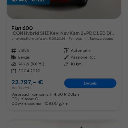
Fiat 600
ICON Hybrid SHZ Keyl Nav Kam 2xPDC LED DigC CarP
unverbindliche Lieferzeit:
11.09.2026
Fahrzeug mit Tageszulassung
Fahrzeugnr.
319891
Getriebe
Automatik
Kraftstoff
Benzin
Außenfarbe
Passione Rot
Leistung
74 kW (101 PS)
Kilometerstand
10 km
30.04.2026
22.797,– €
Details
incl. 19% MwSt.
Verbrauch kombiniert:
4,80 l/100km
CO
-Klasse:
C
2
CO
-Emissionen:
109,00 g/km
2