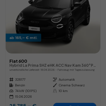
ab 165,– € mtl.
Fiat 600
Hybrid La Prima SHZ eHK ACC Nav Kam 360°PDC
unverbindliche Lieferzeit:
18.08.2026
Fahrzeug mit Tageszulassung
Fahrzeugnr.
328177
Getriebe
Automatik
Kraftstoff
Benzin
Außenfarbe
Cinema Schwarz
Leistung
74 kW (101 PS)
Kilometerstand
10 km
15.06.2026
25.785,– €