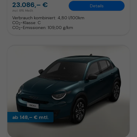
23.086,– €
Details
incl. 19% MwSt.
Verbrauch kombiniert:
4,80 l/100km
CO
-Klasse:
C
2
CO
-Emissionen:
109,00 g/km
2
ab 148,– € mtl.