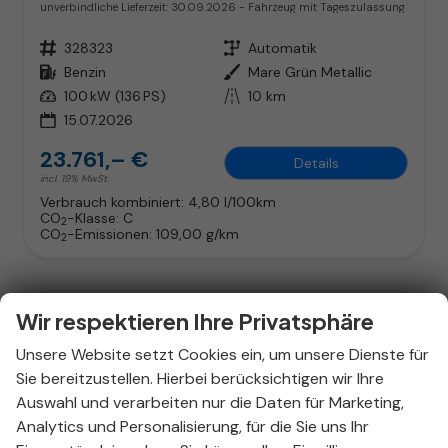
unverbindliche Lieferzeit:
30.09.2026
Fahrzeug mit Tageszulassung
Fahrzeugnr.
328323
Getriebe
Automatik
Kraftstoff
Benzin
Außenfarbe
Mare Grün Metallic
Leistung
100 kW (136 PS)
Kilometerstand
10 km
15.07.2026
23.761,– €
Details
incl. 19% MwSt.
Verbrauch kombiniert:
4,80 l/100km
CO
-Klasse:
C
2
CO
-Emissionen:
109,00 g/km
2
Wir respektieren Ihre Privatsphäre
Unsere Website setzt Cookies ein, um unsere Dienste für
Sie bereitzustellen. Hierbei berücksichtigen wir Ihre
Auswahl und verarbeiten nur die Daten für Marketing,
Analytics und Personalisierung, für die Sie uns Ihr