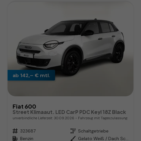
ab 142,– € mtl.
Fiat 600
Street Klimaaut. LED CarP PDC Keyl 18Z Black
unverbindliche Lieferzeit:
30.09.2026
Fahrzeug mit Tageszulassung
Fahrzeugnr.
323687
Getriebe
Schaltgetriebe
Kraftstoff
Benzin
Außenfarbe
Gelato Weiß / Dach Schwarz