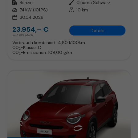
Kraftstoff
Benzin
Außenfarbe
Cinema Schwarz
Leistung
74 kW (101 PS)
Kilometerstand
10 km
30.04.2026
23.954,– €
Details
incl. 19% MwSt.
Verbrauch kombiniert:
4,80 l/100km
CO
-Klasse:
C
2
CO
-Emissionen:
109,00 g/km
2