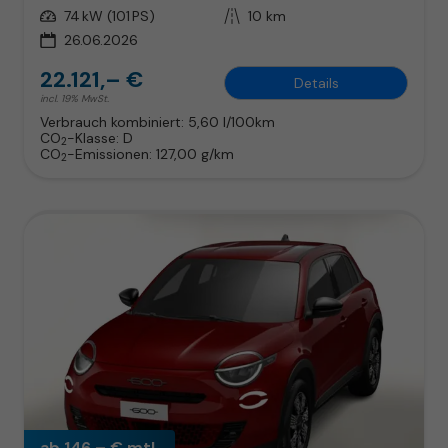
Leistung
74 kW (101 PS)
Kilometerstand
10 km
26.06.2026
22.121,– €
Details
incl. 19% MwSt.
Verbrauch kombiniert:
5,60 l/100km
CO
-Klasse:
D
2
CO
-Emissionen:
127,00 g/km
2
ab 146,– € mtl.