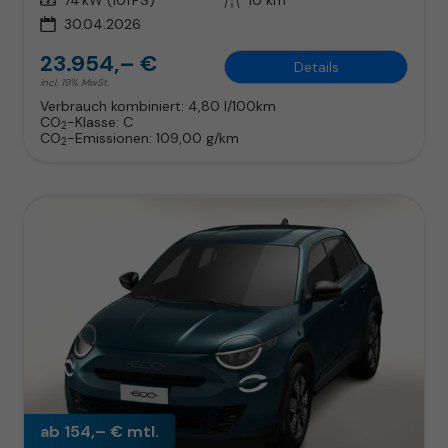
30.04.2026
23.954,– €
Details
incl. 19% MwSt.
Verbrauch kombiniert:
4,80 l/100km
CO
-Klasse:
C
2
CO
-Emissionen:
109,00 g/km
2
ab 154,– € mtl.