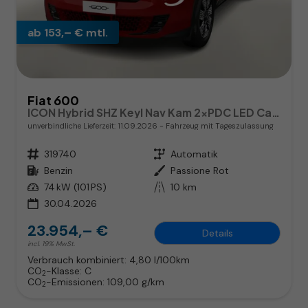
ab 153,– € mtl.
Fiat 600
ICON Hybrid SHZ Keyl Nav Kam 2xPDC LED CarP
unverbindliche Lieferzeit:
11.09.2026
Fahrzeug mit Tageszulassung
Fahrzeugnr.
319740
Getriebe
Automatik
Kraftstoff
Benzin
Außenfarbe
Passione Rot
Leistung
74 kW (101 PS)
Kilometerstand
10 km
30.04.2026
23.954,– €
Details
incl. 19% MwSt.
Verbrauch kombiniert:
4,80 l/100km
CO
-Klasse:
C
2
CO
-Emissionen:
109,00 g/km
2