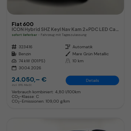
Fiat 600
ICON Hybrid SHZ Keyl Nav Kam 2xPDC LED CarP
sofort lieferbar
Fahrzeug mit Tageszulassung
Fahrzeugnr.
323416
Getriebe
Automatik
Kraftstoff
Benzin
Außenfarbe
Mare Grün Metallic
Leistung
74 kW (101 PS)
Kilometerstand
10 km
30.04.2026
24.050,– €
Details
incl. 19% MwSt.
Verbrauch kombiniert:
4,80 l/100km
CO
-Klasse:
C
2
CO
-Emissionen:
109,00 g/km
2