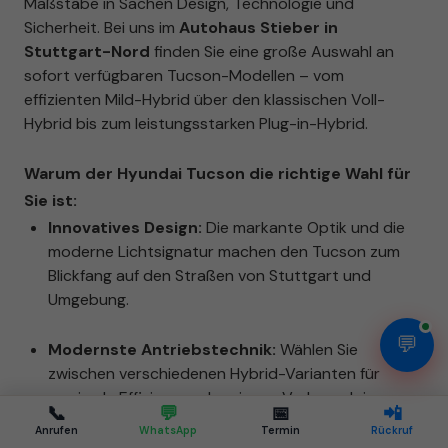
Maßstäbe in Sachen Design, Technologie und
Sicherheit. Bei uns im
Autohaus Stieber in
Stuttgart-Nord
finden Sie eine große Auswahl an
sofort verfügbaren Tucson-Modellen – vom
effizienten Mild-Hybrid über den klassischen Voll-
Hybrid bis zum leistungsstarken Plug-in-Hybrid.
Warum der Hyundai Tucson die richtige Wahl für
Sie ist:
Innovatives Design:
Die markante Optik und die
moderne Lichtsignatur machen den Tucson zum
Blickfang auf den Straßen von Stuttgart und
Umgebung.
💬
Modernste Antriebstechnik:
Wählen Sie
zwischen verschiedenen Hybrid-Varianten für
maximale Effizienz und geringen Verbrauch im
📞
💬
📅
📲
Stadtverkehr.
Anrufen
WhatsApp
Termin
Rückruf