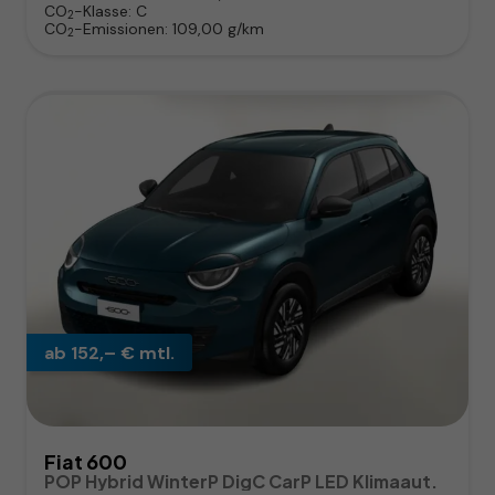
CO
-Klasse:
C
2
CO
-Emissionen:
109,00 g/km
2
ab 152,– € mtl.
Fiat 600
POP Hybrid WinterP DigC CarP LED Klimaaut.