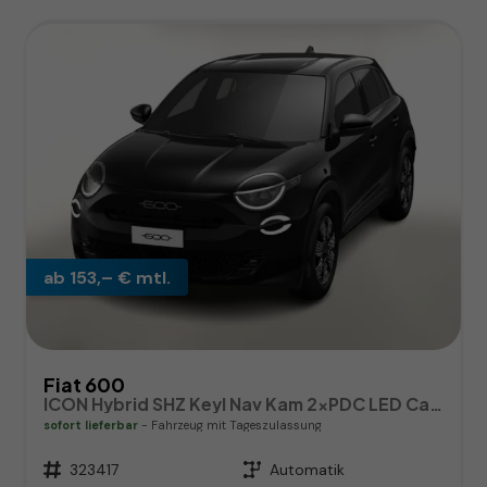
ab 153,– € mtl.
Fiat 600
ICON Hybrid SHZ Keyl Nav Kam 2xPDC LED CarP
sofort lieferbar
Fahrzeug mit Tageszulassung
Fahrzeugnr.
323417
Getriebe
Automatik