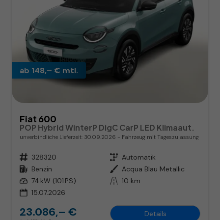
ab 148,– € mtl.
Fiat 600
POP Hybrid WinterP DigC CarP LED Klimaaut.
unverbindliche Lieferzeit:
30.09.2026
Fahrzeug mit Tageszulassung
Fahrzeugnr.
328320
Getriebe
Automatik
Kraftstoff
Benzin
Außenfarbe
Acqua Blau Metallic
Leistung
74 kW (101 PS)
Kilometerstand
10 km
15.07.2026
23.086,– €
Details