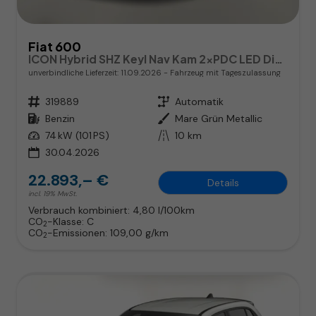
Fiat 600
ICON Hybrid SHZ Keyl Nav Kam 2xPDC LED DigC CarP
unverbindliche Lieferzeit:
11.09.2026
Fahrzeug mit Tageszulassung
Fahrzeugnr.
319889
Getriebe
Automatik
Kraftstoff
Benzin
Außenfarbe
Mare Grün Metallic
Leistung
74 kW (101 PS)
Kilometerstand
10 km
30.04.2026
22.893,– €
Details
incl. 19% MwSt.
Verbrauch kombiniert:
4,80 l/100km
CO
-Klasse:
C
2
CO
-Emissionen:
109,00 g/km
2