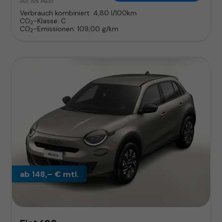
incl. 19% MwSt.
Verbrauch kombiniert:
4,80 l/100km
CO
-Klasse:
C
2
CO
-Emissionen:
109,00 g/km
2
ab 148,– € mtl.