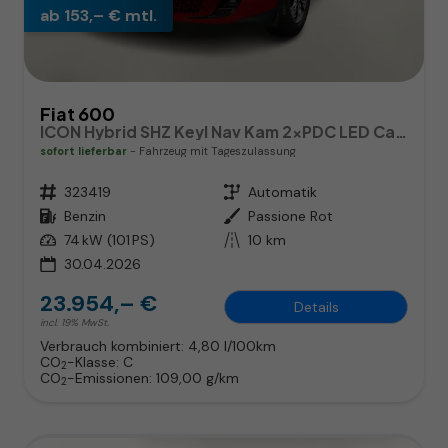
ab 153,– € mtl.
Fiat 600
ICON Hybrid SHZ Keyl Nav Kam 2xPDC LED CarP
sofort lieferbar
Fahrzeug mit Tageszulassung
Fahrzeugnr.
323419
Getriebe
Automatik
Kraftstoff
Benzin
Außenfarbe
Passione Rot
Leistung
74 kW (101 PS)
Kilometerstand
10 km
30.04.2026
23.954,– €
Details
incl. 19% MwSt.
Verbrauch kombiniert:
4,80 l/100km
CO
-Klasse:
C
2
CO
-Emissionen:
109,00 g/km
2