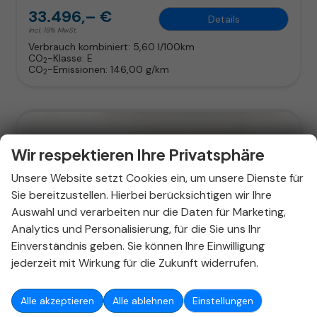
33.496,– €
Details
incl. 19% MwSt.
Verbrauch kombiniert:
5,60 l/100km
CO
-Klasse:
E
2
CO
-Emissionen:
146,00 g/km
2
Wir respektieren Ihre Privatsphäre
Unsere Website setzt Cookies ein, um unsere Dienste für
Sie bereitzustellen. Hierbei berücksichtigen wir Ihre
Auswahl und verarbeiten nur die Daten für Marketing,
Analytics und Personalisierung, für die Sie uns Ihr
Einverständnis geben. Sie können Ihre Einwilligung
jederzeit mit Wirkung für die Zukunft widerrufen.
ab 215,– € mtl.
Alle akzeptieren
Alle ablehnen
Einstellungen