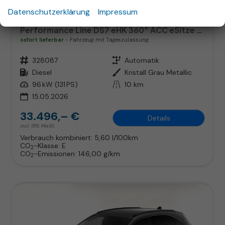
Datenschutzerklärung
Impressum
DS Automobiles 7
Performance Line DS7 eHK 360° ACC eSitze SHZ Nav
sofort lieferbar
Fahrzeug mit Tageszulassung
Fahrzeugnr.
328087
Getriebe
Automatik
Kraftstoff
Diesel
Außenfarbe
Kristall Grau Metallic
Leistung
96 kW (131 PS)
Kilometerstand
10 km
15.05.2026
33.496,– €
Details
incl. 19% MwSt.
Verbrauch kombiniert:
5,60 l/100km
CO
-Klasse:
E
2
CO
-Emissionen:
146,00 g/km
2