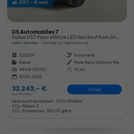
ab 207,– € mtl.
DS Automobiles 7
Pallas DS7 Pano elSitze LED Nav Keyl Kam SHZ PDC
sofort lieferbar
Fahrzeug mit Tageszulassung
Fahrzeugnr.
322254
Getriebe
Automatik
Kraftstoff
Diesel
Außenfarbe
Perla Nera Schwarz Metallic
Leistung
96 kW (131 PS)
Kilometerstand
10 km
30.05.2025
32.243,– €
Details
incl. 19% MwSt.
Verbrauch kombiniert:
5,50 l/100km
CO
-Klasse:
E
2
CO
-Emissionen:
145,00 g/km
2