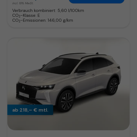
incl. 19% MwSt.
Verbrauch kombiniert:
5,60 l/100km
CO
-Klasse:
E
2
CO
-Emissionen:
146,00 g/km
2
ab 218,– € mtl.