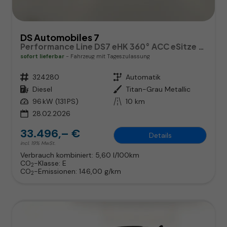
DS Automobiles 7
Performance Line DS7 eHK 360° ACC eSitze SHZ Nav
sofort lieferbar
Fahrzeug mit Tageszulassung
Fahrzeugnr.
324280
Getriebe
Automatik
Kraftstoff
Diesel
Außenfarbe
Titan-Grau Metallic
Leistung
96 kW (131 PS)
Kilometerstand
10 km
28.02.2026
33.496,– €
Details
incl. 19% MwSt.
Verbrauch kombiniert:
5,60 l/100km
CO
-Klasse:
E
2
CO
-Emissionen:
146,00 g/km
2