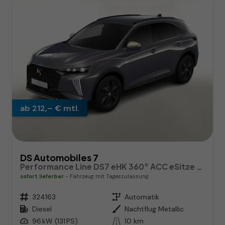
ab 212,– € mtl.
DS Automobiles 7
Performance Line DS7 eHK 360° ACC eSitze SHZ Nav
sofort lieferbar
Fahrzeug mit Tageszulassung
Fahrzeugnr.
324163
Getriebe
Automatik
Kraftstoff
Diesel
Außenfarbe
Nachtflug Metallic
Leistung
96 kW (131 PS)
Kilometerstand
10 km