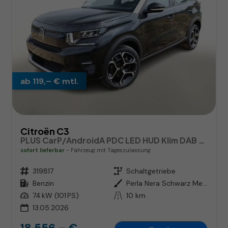
ab 119,– € mtl.
Citroën C3
PLUS CarP/AndroidA PDC LED HUD Klim DAB BT
sofort lieferbar
Fahrzeug mit Tageszulassung
Fahrzeugnr.
319817
Getriebe
Schaltgetriebe
Kraftstoff
Benzin
Außenfarbe
Perla Nera Schwarz Metallic / Da
Leistung
74 kW (101 PS)
Kilometerstand
10 km
13.05.2026
18.556,– €