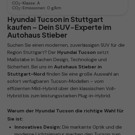
CO
-Klasse:
A
2
CO
-Emissionen:
0 g/km
2
Hyundai Tucson in Stuttgart
kaufen – Dein SUV-Experte im
Autohaus Stieber
Suchen Sie einen modernen, zuverlässigen SUV für die
Region Stuttgart? Der
Hyundai Tucson
setzt
Maßstäbe in Sachen Design, Technologie und
Sicherheit. Bei uns im
Autohaus Stieber in
Stuttgart-Nord
finden Sie eine große Auswahl an
sofort verfügbaren Tucson-Modellen – vom
effizienten Mild-Hybrid über den klassischen Voll-
Hybrid bis zum leistungsstarken Plug-in-Hybrid.
Warum der Hyundai Tucson die richtige Wahl für
Sie ist:
Innovatives Design:
Die markante Optik und die
moderne Lichtsignatur machen den Tucson zum