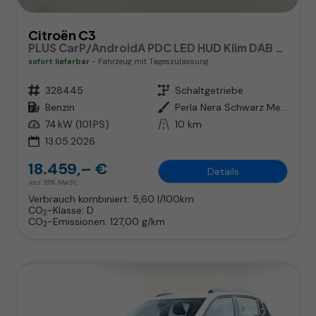
Citroën C3
PLUS CarP/AndroidA PDC LED HUD Klim DAB BT
sofort lieferbar
Fahrzeug mit Tageszulassung
Fahrzeugnr.
328445
Getriebe
Schaltgetriebe
Kraftstoff
Benzin
Außenfarbe
Perla Nera Schwarz Metallic / Da
Leistung
74 kW (101 PS)
Kilometerstand
10 km
13.05.2026
18.459,– €
Details
incl. 19% MwSt.
Verbrauch kombiniert:
5,60 l/100km
CO
-Klasse:
D
2
CO
-Emissionen:
127,00 g/km
2