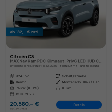
ab 132,– € mtl.
Citroën C3
MAX Nav Kam PDC Klimaaut. PrivG LED HUD CarP
unverbindliche Lieferzeit:
15.10.2026
Fahrzeug mit Tageszulassung
Fahrzeugnr.
324352
Getriebe
Schaltgetriebe
Kraftstoff
Benzin
Außenfarbe
Montecarlo-Blau / Dachfarbe weiß
Leistung
74 kW (101 PS)
Kilometerstand
10 km
15.06.2026
20.580,– €
Details
incl. 19% MwSt.