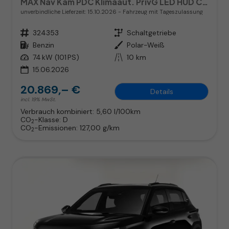
MAX Nav Kam PDC Klimaaut. PrivG LED HUD CarP
unverbindliche Lieferzeit:
15.10.2026
Fahrzeug mit Tageszulassung
Fahrzeugnr.
324353
Getriebe
Schaltgetriebe
Kraftstoff
Benzin
Außenfarbe
Polar-Weiß
Leistung
74 kW (101 PS)
Kilometerstand
10 km
15.06.2026
20.869,– €
Details
incl. 19% MwSt.
Verbrauch kombiniert:
5,60 l/100km
CO
-Klasse:
D
2
CO
-Emissionen:
127,00 g/km
2