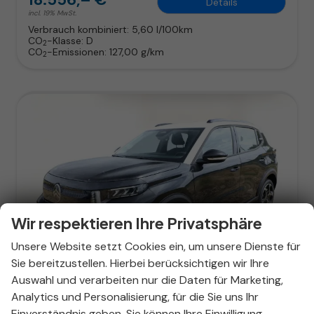
Details
incl. 19% MwSt.
Verbrauch kombiniert:
5,60 l/100km
CO
-Klasse:
D
2
CO
-Emissionen:
127,00 g/km
2
Wir respektieren Ihre Privatsphäre
Unsere Website setzt Cookies ein, um unsere Dienste für
ab 119,– € mtl.
Sie bereitzustellen. Hierbei berücksichtigen wir Ihre
Auswahl und verarbeiten nur die Daten für Marketing,
Analytics und Personalisierung, für die Sie uns Ihr
Einverständnis geben. Sie können Ihre Einwilligung