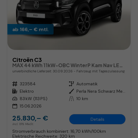
ab 166,– € mtl.
Citroën C3
MAX 44 kWh 11kW-OBC WinterP Kam Nav LED PDC
unverbindliche Lieferzeit:
30.09.2026
Fahrzeug mit Tageszulassung
Fahrzeugnr.
323584
Getriebe
Automatik
Kraftstoff
Elektro
Außenfarbe
Perla Nera Schwarz Metallic
Leistung
83 kW (113 PS)
Kilometerstand
10 km
15.06.2026
25.830,– €
Details
incl. 19% MwSt.
Stromverbrauch kombiniert:
16,70 kWh/100km
Elektrische Reichweite:
320 km