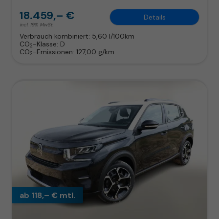
18.459,– €
Details
incl. 19% MwSt.
Verbrauch kombiniert:
5,60 l/100km
CO
-Klasse:
D
2
CO
-Emissionen:
127,00 g/km
2
ab 118,– € mtl.