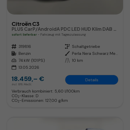
Citroën C3
PLUS CarP/AndroidA PDC LED HUD Klim DAB BT
sofort lieferbar
Fahrzeug mit Tageszulassung
Fahrzeugnr.
319816
Getriebe
Schaltgetriebe
Kraftstoff
Benzin
Außenfarbe
Perla Nera Schwarz Metallic / Da
Leistung
74 kW (101 PS)
Kilometerstand
10 km
13.05.2026
18.459,– €
Details
incl. 19% MwSt.
Verbrauch kombiniert:
5,60 l/100km
CO
-Klasse:
D
2
CO
-Emissionen:
127,00 g/km
2