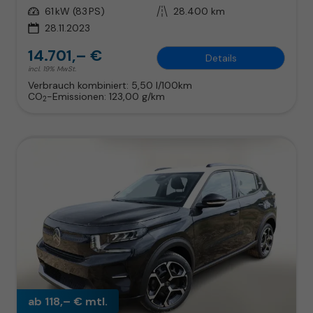
Leistung
61 kW (83 PS)
Kilometerstand
28.400 km
28.11.2023
14.701,– €
Details
incl. 19% MwSt.
Verbrauch kombiniert:
5,50 l/100km
CO
-Emissionen:
123,00 g/km
2
ab 118,– € mtl.