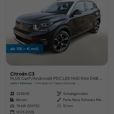
ab 118,– € mtl.
Citroën C3
PLUS CarP/AndroidA PDC LED HUD Klim DAB BT
sofort lieferbar
Fahrzeug mit Tageszulassung
Fahrzeugnr.
323608
Getriebe
Schaltgetriebe
Kraftstoff
Benzin
Außenfarbe
Perla Nera Schwarz Metallic / Da
Leistung
74 kW (101 PS)
Kilometerstand
10 km
13.05.2026