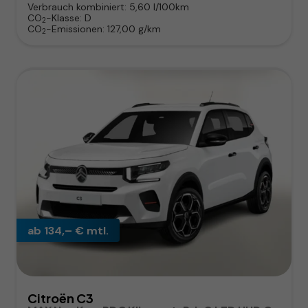
Verbrauch kombiniert:
5,60 l/100km
CO
-Klasse:
D
2
CO
-Emissionen:
127,00 g/km
2
ab 134,– € mtl.
Citroën C3