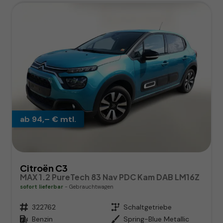
ab 94,– € mtl.
Citroën C3
MAX 1.2 PureTech 83 Nav PDC Kam DAB LM16Z
sofort lieferbar
Gebrauchtwagen
Fahrzeugnr.
322762
Getriebe
Schaltgetriebe
Kraftstoff
Benzin
Außenfarbe
Spring-Blue Metallic