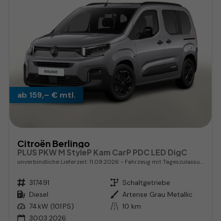
ab 159,– € mtl.
Citroën Berlingo
PLUS PKW M StyleP Kam CarP PDC LED DigC
unverbindliche Lieferzeit:
11.09.2026
Fahrzeug mit Tageszulassung
Fahrzeugnr.
317491
Getriebe
Schaltgetriebe
Kraftstoff
Diesel
Außenfarbe
Artense Grau Metallic
Leistung
74 kW (101 PS)
Kilometerstand
10 km
30.03.2026