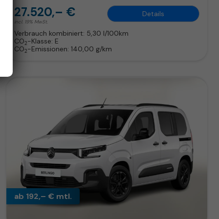
27.520,– €
Details
incl. 19% MwSt.
Verbrauch kombiniert:
5,30 l/100km
CO
-Klasse:
E
2
CO
-Emissionen:
140,00 g/km
2
ab 192,– € mtl.