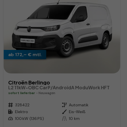
ab 172,– € mtl.
Citroën Berlingo
L2 11kW-OBC CarP/AndroidA ModuWork HFT
sofort lieferbar
Neuwagen
Fahrzeugnr.
328422
Getriebe
Automatik
Kraftstoff
Elektro
Außenfarbe
Eis-Weiß
Leistung
100 kW (136 PS)
Kilometerstand
10 km