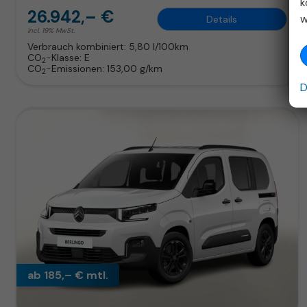
k
26.942,– €
w
Details
incl. 19% MwSt.
Verbrauch kombiniert:
5,80 l/100km
CO
-Klasse:
E
2
CO
-Emissionen:
153,00 g/km
2
D
ab 185,– € mtl.