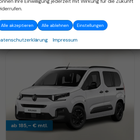
önnen Ihre Einwilligung jederzeit mit Wirkung für die Zukunft
27.520,– €
iderrufen.
Details
incl. 19% MwSt.
Verbrauch kombiniert:
5,30 l/100km
Alle akzeptieren
Alle ablehnen
Einstellungen
CO
-Klasse:
E
2
CO
-Emissionen:
140,00 g/km
2
atenschutzerklärung
Impressum
ab 185,– € mtl.