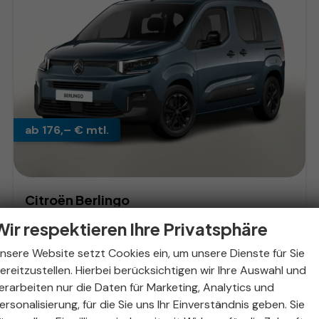
ab 176,– € mtl.
Citroën Berlingo
MAX PKW Nav Keyl Kam PrivG 16Z DigC LED
Wir respektieren Ihre Privatsphäre
unverbindliche Lieferzeit:
18.08.2026
Fahrzeug mit Tageszulassung
nsere Website setzt Cookies ein, um unsere Dienste für Sie
Fahrzeugnr.
328274
Getriebe
Schaltgetriebe
ereitzustellen. Hierbei berücksichtigen wir Ihre Auswahl und
Kraftstoff
Diesel
Außenfarbe
Kiama Blau Metallic
erarbeiten nur die Daten für Marketing, Analytics und
Leistung
74 kW (101 PS)
Kilometerstand
10 km
ersonalisierung, für die Sie uns Ihr Einverständnis geben. Sie
30.03.2026