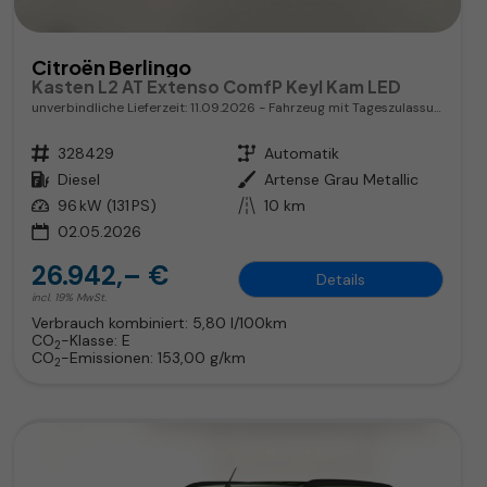
Citroën Berlingo
Kasten L2 AT Extenso ComfP Keyl Kam LED
unverbindliche Lieferzeit:
11.09.2026
Fahrzeug mit Tageszulassung
Fahrzeugnr.
328429
Getriebe
Automatik
Kraftstoff
Diesel
Außenfarbe
Artense Grau Metallic
Leistung
96 kW (131 PS)
Kilometerstand
10 km
02.05.2026
26.942,– €
Details
incl. 19% MwSt.
Verbrauch kombiniert:
5,80 l/100km
CO
-Klasse:
E
2
CO
-Emissionen:
153,00 g/km
2