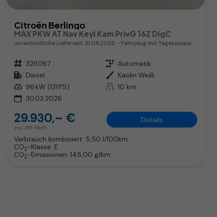
Citroën Berlingo
MAX PKW AT Nav Keyl Kam PrivG 16Z DigC
unverbindliche Lieferzeit:
31.08.2026
Fahrzeug mit Tageszulassung
Fahrzeugnr.
328067
Getriebe
Automatik
Kraftstoff
Diesel
Außenfarbe
Kaolin Weiß
Leistung
96 kW (131 PS)
Kilometerstand
10 km
30.03.2026
29.930,– €
Details
incl. 19% MwSt.
Verbrauch kombiniert:
5,50 l/100km
CO
-Klasse:
E
2
CO
-Emissionen:
145,00 g/km
2