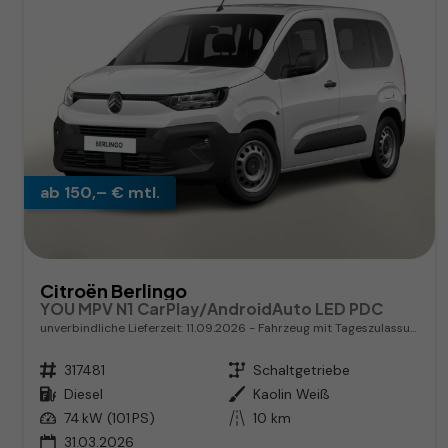
ab 150,– € mtl.
Citroën Berlingo
YOU MPV N1 CarPlay/AndroidAuto LED PDC
unverbindliche Lieferzeit:
11.09.2026
Fahrzeug mit Tageszulassung
Fahrzeugnr.
317481
Getriebe
Schaltgetriebe
Kraftstoff
Diesel
Außenfarbe
Kaolin Weiß
Leistung
74 kW (101 PS)
Kilometerstand
10 km
31.03.2026