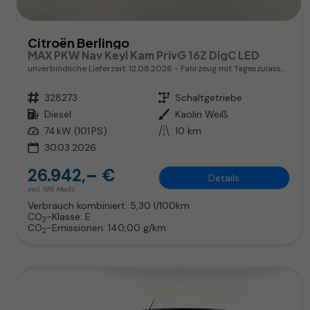
Citroën Berlingo
MAX PKW Nav Keyl Kam PrivG 16Z DigC LED
unverbindliche Lieferzeit:
12.08.2026
Fahrzeug mit Tageszulassung
Fahrzeugnr.
328273
Getriebe
Schaltgetriebe
Kraftstoff
Diesel
Außenfarbe
Kaolin Weiß
Leistung
74 kW (101 PS)
Kilometerstand
10 km
30.03.2026
26.942,– €
Details
incl. 19% MwSt.
Verbrauch kombiniert:
5,30 l/100km
CO
-Klasse:
E
2
CO
-Emissionen:
140,00 g/km
2