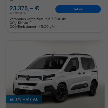
23.375,– €
Details
incl. 19% MwSt.
Verbrauch kombiniert:
5,50 l/100km
CO
-Klasse:
E
2
CO
-Emissionen:
145,00 g/km
2
ab 173,– € mtl.