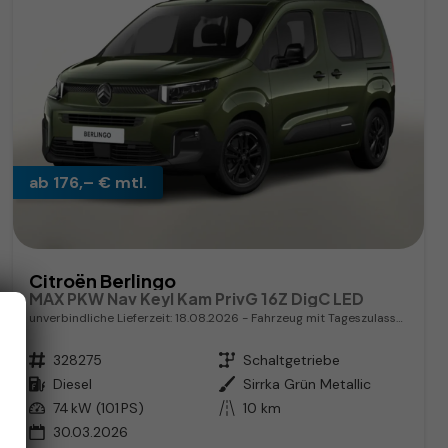
ab 176,– € mtl.
Citroën Berlingo
MAX PKW Nav Keyl Kam PrivG 16Z DigC LED
unverbindliche Lieferzeit:
18.08.2026
Fahrzeug mit Tageszulassung
Fahrzeugnr.
328275
Getriebe
Schaltgetriebe
Kraftstoff
Diesel
Außenfarbe
Sirrka Grün Metallic
Leistung
74 kW (101 PS)
Kilometerstand
10 km
30.03.2026