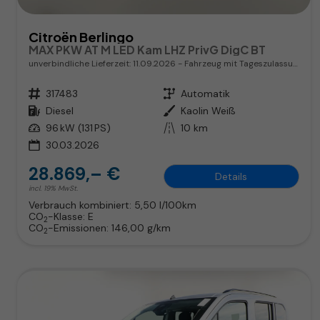
Citroën Berlingo
MAX PKW AT M LED Kam LHZ PrivG DigC BT
unverbindliche Lieferzeit:
11.09.2026
Fahrzeug mit Tageszulassung
Fahrzeugnr.
317483
Getriebe
Automatik
Kraftstoff
Diesel
Außenfarbe
Kaolin Weiß
Leistung
96 kW (131 PS)
Kilometerstand
10 km
30.03.2026
28.869,– €
Details
incl. 19% MwSt.
Verbrauch kombiniert:
5,50 l/100km
CO
-Klasse:
E
2
CO
-Emissionen:
146,00 g/km
2