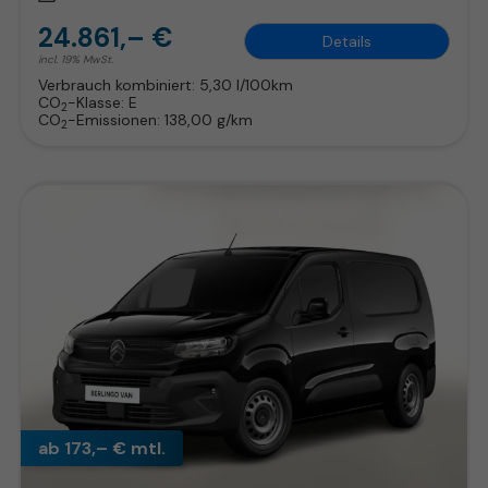
24.861,– €
Details
incl. 19% MwSt.
Verbrauch kombiniert:
5,30 l/100km
CO
-Klasse:
E
2
CO
-Emissionen:
138,00 g/km
2
ab 173,– € mtl.