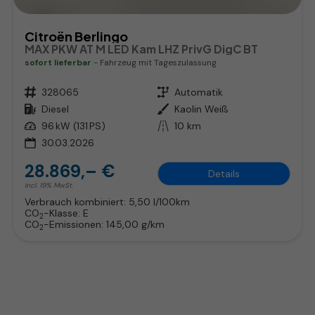
Citroën Berlingo
MAX PKW AT M LED Kam LHZ PrivG DigC BT
sofort lieferbar
Fahrzeug mit Tageszulassung
Fahrzeugnr.
328065
Getriebe
Automatik
Kraftstoff
Diesel
Außenfarbe
Kaolin Weiß
Leistung
96 kW (131 PS)
Kilometerstand
10 km
30.03.2026
28.869,– €
Details
incl. 19% MwSt.
Verbrauch kombiniert:
5,50 l/100km
CO
-Klasse:
E
2
CO
-Emissionen:
145,00 g/km
2