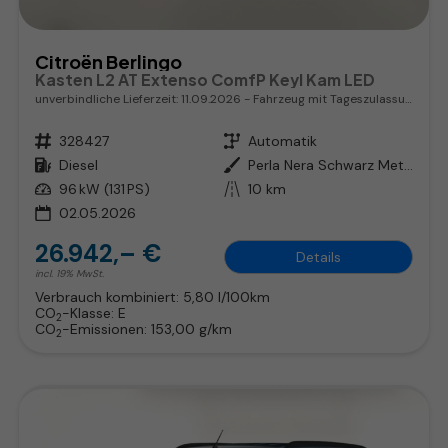
Citroën Berlingo
Kasten L2 AT Extenso ComfP Keyl Kam LED
unverbindliche Lieferzeit:
11.09.2026
Fahrzeug mit Tageszulassung
Fahrzeugnr.
328427
Getriebe
Automatik
Kraftstoff
Diesel
Außenfarbe
Perla Nera Schwarz Metallic
Leistung
96 kW (131 PS)
Kilometerstand
10 km
02.05.2026
26.942,– €
Details
incl. 19% MwSt.
Verbrauch kombiniert:
5,80 l/100km
CO
-Klasse:
E
2
CO
-Emissionen:
153,00 g/km
2