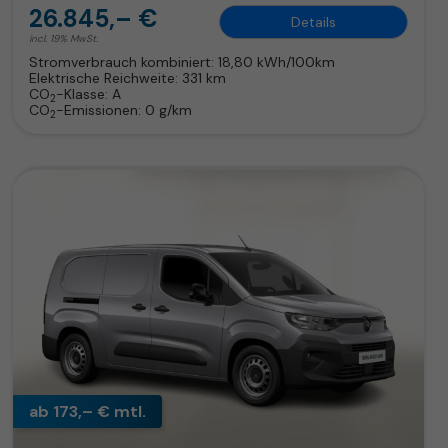
26.845,– €
Details
incl. 19% MwSt.
Stromverbrauch kombiniert:
18,80 kWh/100km
Elektrische Reichweite:
331 km
CO
-Klasse:
A
2
CO
-Emissionen:
0 g/km
2
ab 173,– € mtl.