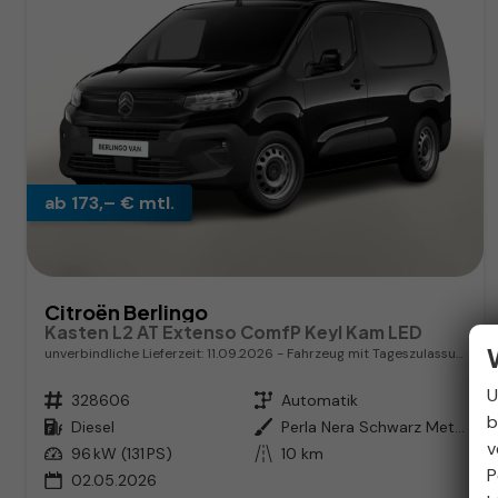
ab 173,– € mtl.
Citroën Berlingo
Kasten L2 AT Extenso ComfP Keyl Kam LED
unverbindliche Lieferzeit:
11.09.2026
Fahrzeug mit Tageszulassung
U
Fahrzeugnr.
328606
Getriebe
Automatik
b
Kraftstoff
Diesel
Außenfarbe
Perla Nera Schwarz Metallic
v
Leistung
96 kW (131 PS)
Kilometerstand
10 km
P
02.05.2026