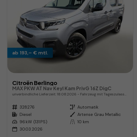
ab 193,– € mtl.
Citroën Berlingo
MAX PKW AT Nav Keyl Kam PrivG 16Z DigC
unverbindliche Lieferzeit:
18.08.2026
Fahrzeug mit Tageszulassung
Fahrzeugnr.
328276
Getriebe
Automatik
Kraftstoff
Diesel
Außenfarbe
Artense Grau Metallic
Leistung
96 kW (131 PS)
Kilometerstand
10 km
30.03.2026